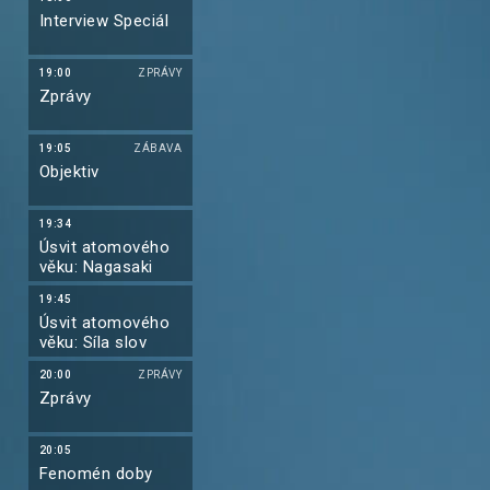
Chicagu. Naváže
Interview Speciál
kontakt s právní
Jeremym, se kte
se kdysi rozešla.
o ni ale stále stoj
19:00
ZPRÁVY
Zprávy
19:05
ZÁBAVA
Objektiv
19:34
Úsvit atomového
věku: Nagasaki
19:45
Úsvit atomového
věku: Síla slov
20:00
ZPRÁVY
Zprávy
20:05
Fenomén doby