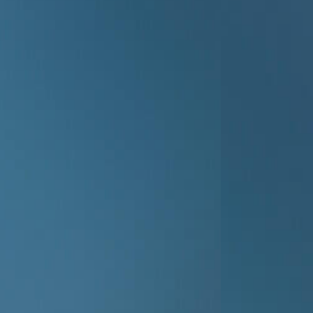
Simpsonovi 
kem
(1)
rým
 On
í.
22:45
Simpsonovi 
(2)
23:05
Simpsonovi 
(3)
23:30
Taková mode
rodinka III (3