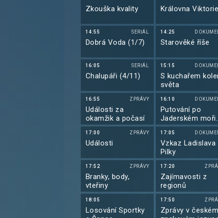
Zkouška kvality
Královna Viktori
14:55
SERIÁL
14:25
DOKUME
Dobrá Voda (1/7)
Starověké říše
16:05
SERIÁL
15:15
DOKUME
Chalupáři (4/11)
S kuchařem kol
světa
16:55
ZPRÁVY
16:10
DOKUME
Události za
Putování po
okamžik a počasí
Jaderském moři
(2/6)
17:00
ZPRÁVY
17:05
DOKUME
Události
Vzkaz Ladislava
Pilky
17:52
ZPRÁVY
17:20
ZPRÁ
Branky, body,
Zajímavosti z
vteřiny
regionů
18:05
17:50
ZPRÁ
Losování Sportky
Zprávy v české