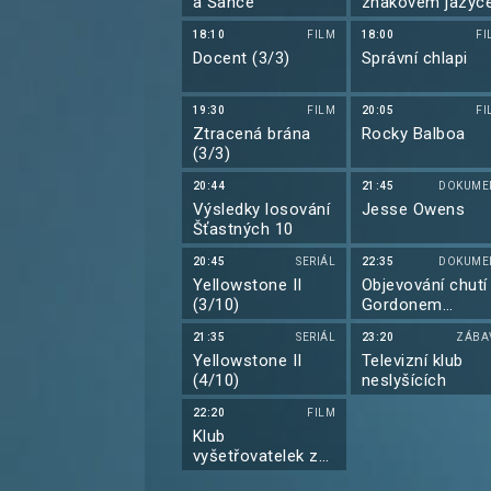
a Šance
znakovém jazyc
18:10
FILM
18:00
FI
Docent (3/3)
Správní chlapi
19:30
FILM
20:05
FI
Ztracená brána
Rocky Balboa
(3/3)
20:44
21:45
DOKUME
Výsledky losování
Jesse Owens
Šťastných 10
20:45
SERIÁL
22:35
DOKUME
Yellowstone II
Objevování chutí
(3/10)
Gordonem
Ramsaym
21:35
SERIÁL
23:20
ZÁBA
Yellowstone II
Televizní klub
(4/10)
neslyšících
22:20
FILM
Klub
vyšetřovatelek z
Marlow (2/2)