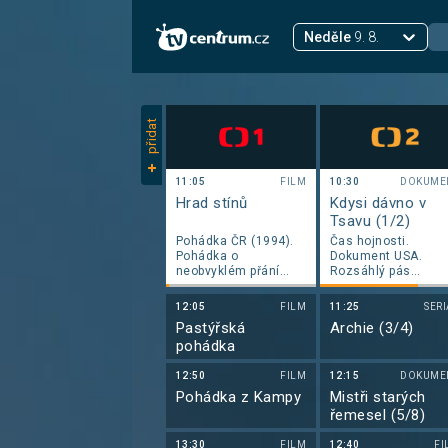
Neděle
9. 8.
přidat
11:05
FILM
10:30
DOKUME
Hrad stínů
Kdysi dávno v
Tsavu (1/2)
Pohádka ČR (1994).
Čas hojnosti.
Pohádka o
Dokument USA.
neobvyklém přání
Rozsáhlý pás
prince Tomáše.
nedotčené přírody v
Scénář M. Kratochvíl.
Africe. Všude okolo
12:05
FILM
11:25
SER
Kamera M. Dostál.
je vyprahlá, suchá
Pastýřská
Archie (3/4)
zem. Písčitá koryta
pohádka
však naznačují něc
jiného
12:50
FILM
12:15
DOKUME
Pohádka z Kampy
Mistři starých
řemesel (5/8)
13:30
FILM
12:40
FI