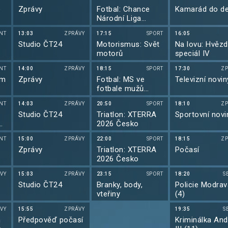
a utrpěla vážný ú
e
Zprávy
Fotbal: Chance
Kamarád do d
hlavy. Když se
probere z kómatu
Národní Liga
Lea nepoznává.
2026/2027
Zranění mozku
NT
13:03
ZPRÁVY
17:15
SPORT
16:05
vymazalo všechn
Studio ČT24
Motorismus: Svět
Na lovu: Hvěz
vzpomínky na jej
motorů
speciál IV
společný život. D
nemocnice se
NT
14:00
ZPRÁVY
18:15
SPORT
17:30
ZP
dostavili také její
rodiče, ty kupodi
em
Zprávy
Fotbal: MS ve
Televizní novin
poznává. Rodiče
fotbale mužů
chtějí dceru vzít 
2026
sobě, Leo se ale
NT
14:03
ZPRÁVY
20:50
SPORT
18:10
ZP
postaví proti tom
Studio ČT24
Triatlon: XTERRA
Sportovní novi
přesvědčen, že P
2026 Česko
se vzpomínky vrát
když budou spolu
Leo svou ženu
NT
15:00
ZPRÁVY
22:00
SPORT
18:15
ZP
hluboce miluje, sl
Zprávy
Triatlon: XTERRA
Počasí
si věčnou lásku, 
2026 Česko
stane cokoli a on
nedovede předsta
VY
15:03
ZPRÁVY
23:15
SPORT
18:20
S
život bez ní. Paig
Studio ČT24
Branky, body,
Policie Modrava
ale vzpomínky
nevracejí. Když s
vteřiny
(4)
jednou ztratí ve
městě, zavolá sv
VY
15:55
ZPRÁVY
19:35
S
matce, protože je
m
Předpověď počasí
Kriminálka And
jediné telefonní č