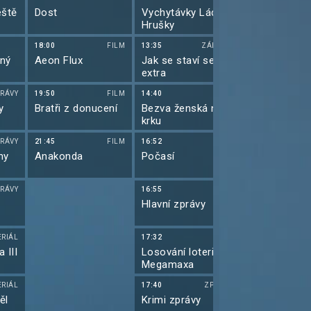
raz
eště
Dost
Vychytávky Ládi
Simpsonovi 
,
Hrušky
(21)
18:00
FILM
13:35
ZÁBAVA
12:40
y
dný
Aeon Flux
Jak se staví sen -
Simpsonovi 
ich
extra
(22)
o
RÁVY
19:50
FILM
14:40
FILM
13:05
vu
y
Bratři z donucení
Bezva ženská na
G. I. Joe 2: 
krku
k
RÁVY
21:45
FILM
16:52
15:15
u. Je
ny
Anakonda
Počasí
Taková mode
aige
rodinka III (3
í,
.
RÁVY
16:55
15:40
íbili
Hlavní zprávy
Taková mode
ať se
rodinka III (4
 si
vit
ERIÁL
17:32
16:00
e se
 III
Losování loterie
Taková mode
e
Megamaxa
rodinka III (5
é
ERIÁL
17:40
ZPRÁVY
16:25
 to
ěl
Krimi zprávy
Simpsonovi 
íslo,