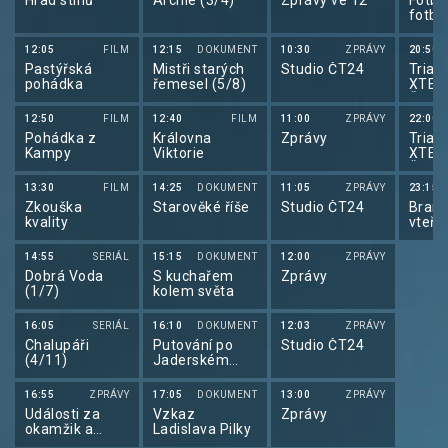
Hrad stínů
Archie (3/4)
Zprávy ve 12
Fotba
fotba
2026
12:05
FILM
12:15
DOKUMENT
10:30
ZPRÁVY
20:50
Pastýřská
Mistři starých
Studio ČT24
Triatl
pohádka
řemesel (5/8)
XTER
Česk
12:50
FILM
12:40
FILM
11:00
ZPRÁVY
22:00
Pohádka z
Královna
Zprávy
Triatl
Kampy
Viktorie
XTER
Česk
13:30
FILM
14:25
DOKUMENT
11:05
ZPRÁVY
23:15
Zkouška
Starověké říše
Studio ČT24
Brank
kvality
vteři
14:55
SERIÁL
15:15
DOKUMENT
12:00
ZPRÁVY
Dobrá Voda
S kuchařem
Zprávy
(1/7)
kolem světa
16:05
SERIÁL
16:10
DOKUMENT
12:03
ZPRÁVY
Chalupáři
Putování po
Studio ČT24
(4/11)
Jaderském
moři (2/6)
16:55
ZPRÁVY
17:05
DOKUMENT
13:00
ZPRÁVY
Události za
Vzkaz
Zprávy
okamžik a
Ladislava Pilky
počasí