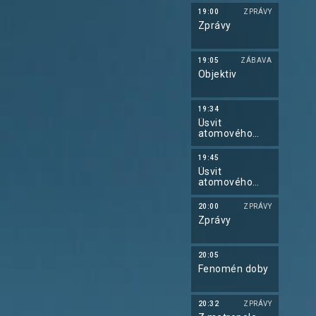
19:00
ZPRÁVY
Zprávy
19:05
ZÁBAVA
Objektiv
19:34
Úsvit
atomového
věku: Nagasaki
19:45
Úsvit
atomového
věku: Síla slov
20:00
ZPRÁVY
Zprávy
20:05
Fenomén doby
20:32
ZPRÁVY