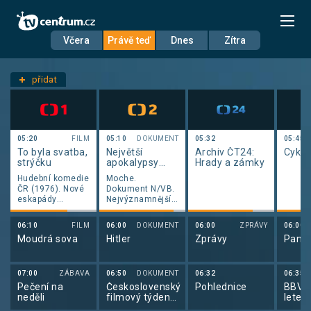
Včera
Právě teď
Dnes
Zítra
Datum
Neděle 9.8.
přidat
Nastavení stanic
05:20
FILM
05:10
DOKUMENT
05:32
05:45
To byla svatba,
Největší
Archiv ČT24:
Cyklo
strýčku
apokalypsy
Hrady a zámky
dějin II (4/6)
Hudební komedie
Moche.
ČR (1976). Nové
Dokument N/VB.
eskapády
Nejvýznamnější
neodolatelného
předincká
svůdce a
civilizace
06:10
FILM
06:00
DOKUMENT
06:00
ZPRÁVY
06:00
světáka.
podlehla sérii
Moudrá sova
Hitler
Zprávy
Pano
Okouzlující
přírodních
záletník Alfons
katastrof
Karásek v dalším
vedoucích k
příběhu volného
rozpadu vyspělé
07:00
ZÁBAVA
06:50
DOKUMENT
06:32
06:35
cyklu oblíbených
kultury
Pečení na
Československý
Pohlednice
BBV p
hudebních
neděli
filmový týdeník
letec
komedií. Scénář
1976