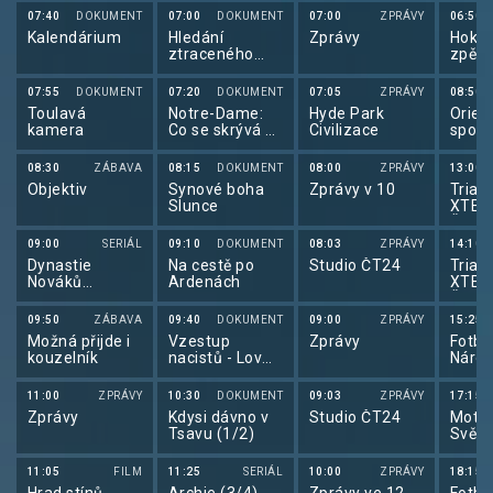
G. Oplustil.
(1630/2379)
07:40
DOKUMENT
07:00
DOKUMENT
07:00
ZPRÁVY
06:50
Kamera J.
Kalendárium
Hledání
Zprávy
Hokej
Kučera.
ztraceného
zpět 
času
07:55
DOKUMENT
07:20
DOKUMENT
07:05
ZPRÁVY
08:50
Toulavá
Notre-Dame:
Hyde Park
Orien
kamera
Co se skrývá v
Civilizace
sport
podzemí?
orien
běhu
08:30
ZÁBAVA
08:15
DOKUMENT
08:00
ZPRÁVY
13:00
Objektiv
Synové boha
Zprávy v 10
Triatl
Slunce
XTER
Česk
09:00
SERIÁL
09:10
DOKUMENT
08:03
ZPRÁVY
14:10
Dynastie
Na cestě po
Studio ČT24
Triatl
Nováků
Ardenách
XTER
(11/13)
Česk
09:50
ZÁBAVA
09:40
DOKUMENT
09:00
ZPRÁVY
15:25
Možná přijde i
Vzestup
Zprávy
Fotba
kouzelník
nacistů - Lov
Národ
(1/3)
2026
11:00
ZPRÁVY
10:30
DOKUMENT
09:03
ZPRÁVY
17:15
Zprávy
Kdysi dávno v
Studio ČT24
Motor
Tsavu (1/2)
Svět 
11:05
FILM
11:25
SERIÁL
10:00
ZPRÁVY
18:15