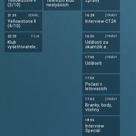
Yellowstone II
Televizní klub
Zprávy
(3/10)
neslyšících
21:35
SERIÁL
16:28
ZPRÁVY
Yellowstone II
Interview ČT24
(4/10)
22:20
FILM
16:55
ZPRÁVY
Klub
Události za
vyšetřovatelek
okamžik a
z Marlow (2/2)
počasí
17:00
ZPRÁVY
Události
17:50
Počasí v
letoviscích
17:52
ZPRÁVY
Branky, body,
vteřiny
18:06
Interview
Speciál