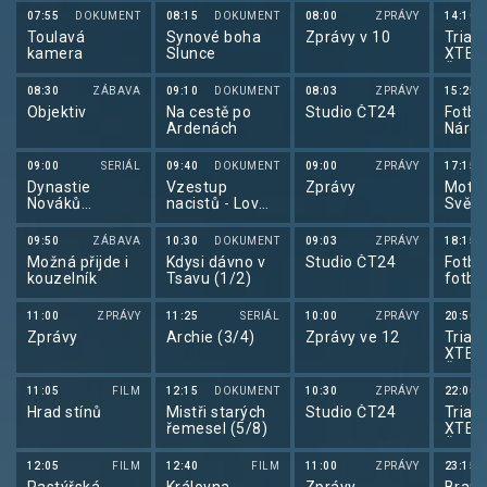
zaměří se na
07:55
DOKUMENT
08:15
DOKUMENT
08:00
ZPRÁVY
14:10
sousedy Vlčkovy
Toulavá
Synové boha
Zprávy v 10
Triatl
(K. Macháčková
kamera
Slunce
XTER
a V. Jandák),
Česk
kteří mají
viditelně před
08:30
ZÁBAVA
09:10
DOKUMENT
08:03
ZPRÁVY
15:25
krachem
Objektiv
Na cestě po
Studio ČT24
Fotba
manželství.
Ardenách
Národ
Zajímá ho, proč
2026
pan Vlček náhle
opustil rodinu s
09:00
SERIÁL
09:40
DOKUMENT
09:00
ZPRÁVY
17:15
malým dítětem.
Dynastie
Vzestup
Zprávy
Motor
Díky své
Nováků
nacistů - Lov
Svět 
bezprostřednosti
(11/13)
(1/3)
dokáže získat
09:50
ZÁBAVA
10:30
DOKUMENT
09:03
ZPRÁVY
18:15
informace a
Možná přijde i
Kdysi dávno v
Studio ČT24
Fotba
pátrat na vlastní
kouzelník
Tsavu (1/2)
fotba
pěst. Přitom
2026
pronikne až do
Vlčkova
11:00
ZPRÁVY
11:25
SERIÁL
10:00
ZPRÁVY
20:50
zaměstnání a
Zprávy
Archie (3/4)
Zprávy ve 12
Triatl
dokonce se
XTER
vydává za jeho
Česk
domnělého
11:05
FILM
12:15
DOKUMENT
10:30
ZPRÁVY
22:00
kanadského
Hrad stínů
Mistři starých
Studio ČT24
Triatl
syna.
řemesel (5/8)
XTER
Nepolevující
Česk
odhodlání jej
nakonec dovede
12:05
FILM
12:40
FILM
11:00
ZPRÁVY
23:15
k Daně (V.