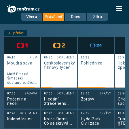
Včera
Právě teď
Dnes
Zítra
Datum
Neděle 9.8.
přidat
Nastavení stanic
06:10
FILM
06:50
DOKUMENT
06:32
06:50
Moudrá sova
Československý
Pohlednice
Hokej
filmový týdeník
zpět 
1976
Malý Petr (M.
(1630/2379)
Šimáček)
dostane ve škole
do úschovy
sošku sovy,
07:00
ZÁBAVA
07:00
DOKUMENT
07:00
ZPRÁVY
08:50
kterou na
Pečení na
Hledání
Zprávy
Orien
blížícím se
neděli
ztraceného
sport
letním táboře
času
orien
získá ten, komu
běhu
se podaří vyřešit
07:40
DOKUMENT
07:20
DOKUMENT
07:05
ZPRÁVY
13:00
nějakou krizovou
Kalendárium
Notre-Dame:
Hyde Park
Triatl
situaci. Protože
Co se skrývá v
Civilizace
XTER
o ni nechce přijít,
podzemí?
Česk