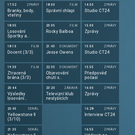
jazyce
17:52
ZPRÁVY
18:00
FILM
14:03
ZPRÁVY
Branky, body,
Správní chlapi
Studio ČT24
vteřiny
18:05
20:05
FILM
15:00
ZPRÁVY
Losování
Rocky Balboa
Zprávy
Sportky a
Šance
18:10
FILM
21:45
DOKUMENT
15:03
ZPRÁVY
Docent (3/3)
Jesse Owens
Studio ČT24
19:30
FILM
22:35
DOKUMENT
15:55
ZPRÁVY
Ztracená
Objevování
Předpověď
brána (3/3)
chutí s
počasí
Gordonem
Ramsaym
20:44
23:20
ZÁBAVA
16:00
ZPRÁVY
Výsledky
Televizní klub
Zprávy
losování
neslyšících
Šťastných 10
20:45
SERIÁL
16:28
ZPRÁVY
Yellowstone II
Interview ČT24
(3/10)
21:35
SERIÁL
16:55
ZPRÁVY