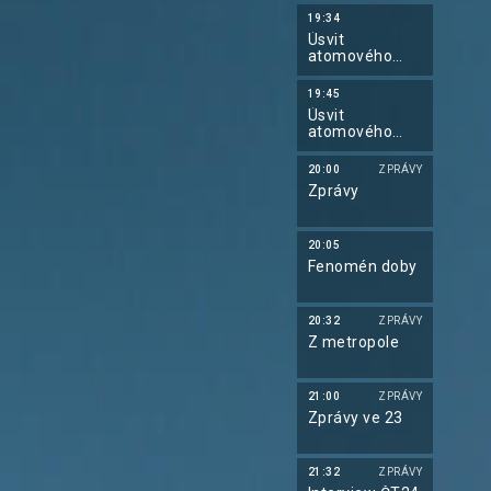
19:34
Úsvit
atomového
věku: Nagasaki
19:45
Úsvit
atomového
věku: Síla slov
20:00
ZPRÁVY
Zprávy
20:05
Fenomén doby
20:32
ZPRÁVY
Z metropole
21:00
ZPRÁVY
Zprávy ve 23
21:32
ZPRÁVY