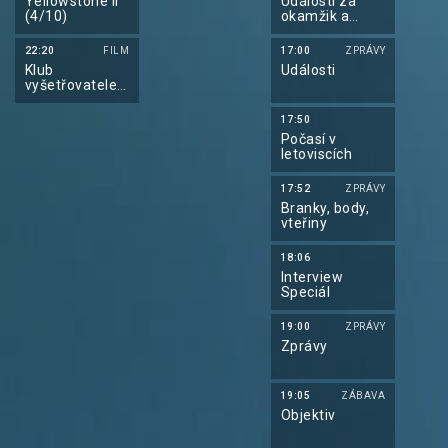
Yellowstone II
Události za
(4/10)
okamžik a
počasí
22:20
FILM
17:00
ZPRÁVY
Klub
Události
vyšetřovatelek
z Marlow (2/2)
17:50
Počasí v
letoviscích
17:52
ZPRÁVY
Branky, body,
vteřiny
18:06
Interview
Speciál
19:00
ZPRÁVY
Zprávy
19:05
ZÁBAVA
Objektiv