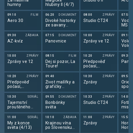
Za našima
Magické
Studio 6 II
Archi
humny
hlubiny II (4/7)
09:10
FILM
06:20
DOKUMENT
08:00
ZPRÁVY
07:55
Aero 30
Divoké historky
Studio ČT24
Vodní
ze savany
MS v
(3/3)
slalo
09:30
ZÁBAVA
07:15
DOKUMENT
10:00
ZPRÁVY
09:15
AZ-kvíz
Panovnice
Zprávy ve 12
Volejb
Volej
maga
10:00
ZPRÁVY
08:15
FILM
10:20
ZPRÁVY
09:35
Zprávy ve 12
Dej si pozor, La
Předpověď
Pano
Toure!
počasí,
sportovní
zprávy
10:20
ZPRÁVY
09:40
10:30
ZPRÁVY
09:50
Předpověď
Život malířky a
Zprávy
Orien
počasí,
grafičky
sport
Sportovní
Adrieny
orien
zprávy,
Šimotové v
běhu
10:30
SERIÁL
09:55
DOKUMENT
10:33
ZPRÁVY
14:05
Události v
pohledu
Tajemství
Bonbónky
Studio ČT24
Fotbal
regionech plus
Jaroslava
proutěného
světa
mistr
Brabce
košíku (4/13)
2026
11:00
SERIÁL
10:10
ZÁBAVA
11:00
ZPRÁVY
15:50
My z konce
Krajinou vína
Zprávy
Horsk
světa (4/13)
po Slovensku
Horsk
(5/6)
2026