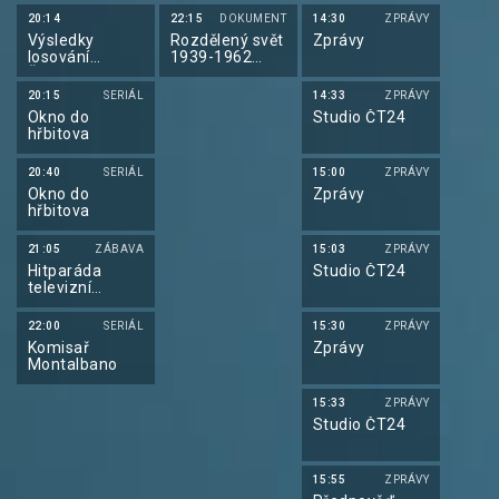
20:14
22:15
DOKUMENT
14:30
ZPRÁVY
Výsledky
Rozdělený svět
Zprávy
losování
1939-1962
Šťastných 10 a
(5/6)
Extra Renty
20:15
SERIÁL
14:33
ZPRÁVY
Okno do
Studio ČT24
hřbitova
20:40
SERIÁL
15:00
ZPRÁVY
Okno do
Zprávy
hřbitova
21:05
ZÁBAVA
15:03
ZPRÁVY
Hitparáda
Studio ČT24
televizní
zábavy
22:00
SERIÁL
15:30
ZPRÁVY
Komisař
Zprávy
Montalbano
15:33
ZPRÁVY
Studio ČT24
15:55
ZPRÁVY