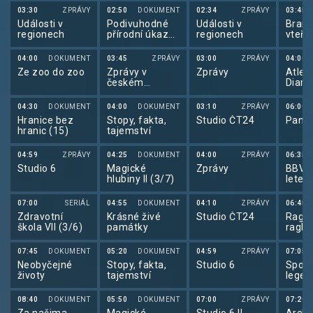
03:30
ZPRÁVY
02:50
DOKUMENT
02:34
ZPRÁVY
03:45
Události v
Podivuhodné
Události v
Brank
regionech
přírodní úkazy
regionech
vteři
(4/6)
04:00
DOKUMENT
03:45
ZPRÁVY
03:00
ZPRÁVY
04:00
Ze zoo do zoo
Zprávy v
Zprávy
Atleti
českém
Diam
znakovém
liga 
jazyce
04:30
DOKUMENT
04:00
DOKUMENT
03:10
ZPRÁVY
06:00
Hranice bez
Stopy, fakta,
Studio ČT24
Pano
hranic (15)
tajemství
04:59
ZPRÁVY
04:25
DOKUMENT
04:00
ZPRÁVY
06:35
Studio 6
Magické
Zprávy
BBV p
hlubiny II (3/7)
letec
07:00
SERIÁL
04:55
DOKUMENT
04:10
ZPRÁVY
06:45
Zdravotní
Krásné živé
Studio ČT24
Ragby
škola VII (3/6)
památky
ragby
07:45
DOKUMENT
05:20
DOKUMENT
04:59
ZPRÁVY
07:05
Neobyčejné
Stopy, fakta,
Studio 6
Sport
životy
tajemství
legen
08:40
DOKUMENT
05:50
DOKUMENT
07:00
ZPRÁVY
07:20