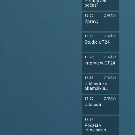
Předpověď
počasí
16:00
ZPRÁVY
Zprávy
16:03
ZPRÁVY
Studio ČT24
16:28
ZPRÁVY
Interview ČT24
16:55
ZPRÁVY
Události za
okamžik a
počasí
17:00
ZPRÁVY
Události
17:54
Počasí v
letoviscích