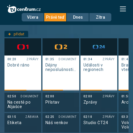
Včera
Právě teď
Dnes
Zítra
Datum
Čtvrtek 6.8.
přidat
Nastavení stanic
00:20
ZPRÁVY
01:35
DOKUMENT
01:34
ZPRÁVY
01:40
Dobré ráno
Dějiny
Události v
Brank
neposlušnosti
regionech
vteři
(3)
02:50
DOKUMENT
02:00
02:00
ZPRÁVY
01:55
Na cestě po
Přístav
Zprávy
Archi
Aljašce
03:15
ZÁBAVA
02:25
DOKUMENT
02:10
ZPRÁVY
03:30
Etiketa
Náš venkov
Studio ČT24
Volejb
Volej
maga