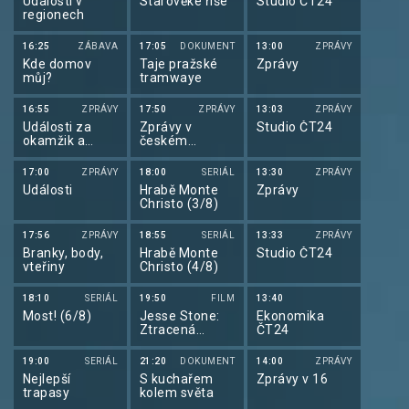
Události v
Starověké říše
Studio ČT24
regionech
16:25
ZÁBAVA
17:05
DOKUMENT
13:00
ZPRÁVY
Kde domov
Taje pražské
Zprávy
můj?
tramwaye
16:55
ZPRÁVY
17:50
ZPRÁVY
13:03
ZPRÁVY
Události za
Zprávy v
Studio ČT24
okamžik a
českém
počasí
znakovém
jazyce
17:00
ZPRÁVY
18:00
SERIÁL
13:30
ZPRÁVY
Události
Hrabě Monte
Zprávy
Christo (3/8)
17:56
ZPRÁVY
18:55
SERIÁL
13:33
ZPRÁVY
Branky, body,
Hrabě Monte
Studio ČT24
vteřiny
Christo (4/8)
18:10
SERIÁL
19:50
FILM
13:40
Most! (6/8)
Jesse Stone:
Ekonomika
Ztracená
ČT24
nevinnost
19:00
SERIÁL
21:20
DOKUMENT
14:00
ZPRÁVY
Nejlepší
S kuchařem
Zprávy v 16
trapasy
kolem světa