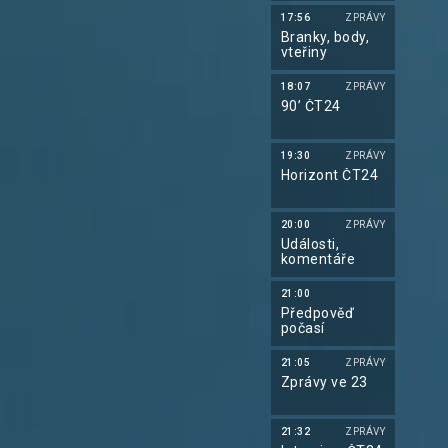
17:56
ZPRÁVY
Branky, body,
vteřiny
18:07
ZPRÁVY
90’ ČT24
19:30
ZPRÁVY
Horizont ČT24
20:00
ZPRÁVY
Události,
komentáře
21:00
Předpověď
počasí
21:05
ZPRÁVY
Zprávy ve 23
21:32
ZPRÁVY