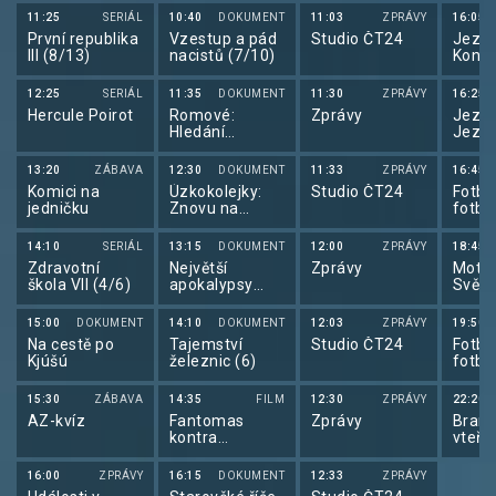
11:25
SERIÁL
10:40
DOKUMENT
11:03
ZPRÁVY
16:05
První republika
Vzestup a pád
Studio ČT24
Jezde
III (8/13)
nacistů (7/10)
Koně 
12:25
SERIÁL
11:35
DOKUMENT
11:30
ZPRÁVY
16:25
Hercule Poirot
Romové:
Zprávy
Jezde
Hledání
Jezde
zamlčené
2026
paměti
13:20
ZÁBAVA
12:30
DOKUMENT
11:33
ZPRÁVY
16:45
Komici na
Úzkokolejky:
Studio ČT24
Fotba
jedničku
Znovu na
fotba
kolejích
2026
14:10
SERIÁL
13:15
DOKUMENT
12:00
ZPRÁVY
18:45
Zdravotní
Největší
Zprávy
Motor
škola VII (4/6)
apokalypsy
Svět 
dějin II (4/6)
15:00
DOKUMENT
14:10
DOKUMENT
12:03
ZPRÁVY
19:50
Na cestě po
Tajemství
Studio ČT24
Fotba
Kjúšú
železnic (6)
fotba
2026
15:30
ZÁBAVA
14:35
FILM
12:30
ZPRÁVY
22:20
AZ-kvíz
Fantomas
Zprávy
Brank
kontra
vteři
Scotland Yard
16:00
ZPRÁVY
16:15
DOKUMENT
12:33
ZPRÁVY