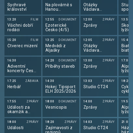
Sychravé
Na plovárně s
Otázky
Studi
království
Hanou
Václava
sport
Maciuchovou
Moravce
13:20
FILM
12:55
DOKUMENT
12:00
ZPRÁVY
13:50
Všichni dobří
Ezoterické
Zprávy
Skoky
rodáci
Česko (4/5)
lyžích
skocí
lyžích
15:20
FILM
13:25
DOKUMENT
12:05
ZPRÁVY
15:40
2025
Čtverec mizení
Medvědi z
Otázky
Biatlo
Aljašky
Václava
biatl
Moravce
2025
16:30
14:20
DOKUMENT
13:00
ZPRÁVY
17:00
Adventní
Příběhy staveb
Zprávy
Alpsk
koncerty České
lyžov
televize 2025
alps
lyžov
17:25
ZÁBAVA
14:30
13:03
ZPRÁVY
18:25
2025
Herbář
Hokej: Tipsport
Studio ČT24
Cyklo
ELH 2025/2026
cyklo
2025
17:55
ZPRÁVY
18:00
DOKUMENT
14:00
ZPRÁVY
19:50
Události za
Vesnicopis
Zprávy
Alpsk
okamžik a
lyžov
počasí
alps
lyžov
18:00
ZPRÁVY
18:20
ZPRÁVY
14:03
ZPRÁVY
21:00
2025
Události
Zajímavosti z
Studio ČT24
Házen
regionů
háze