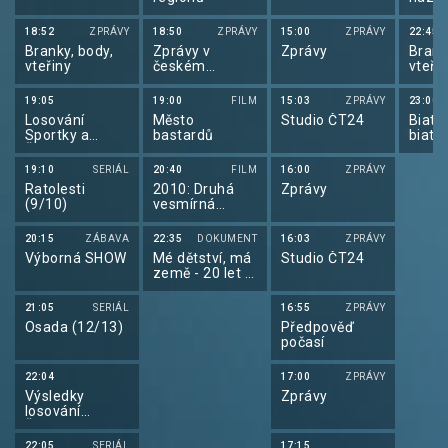
2025
18:52
ZPRÁVY
18:50
ZPRÁVY
15:00
ZPRÁVY
22:45
Branky, body,
Zprávy v
Zprávy
Brank
vteřiny
českém
vteři
znakovém
jazyce
19:05
19:00
FILM
15:03
ZPRÁVY
23:00
Losování
Město
Studio ČT24
Biatlo
Sportky a
bastardů
biatl
Šance
2025
19:10
SERIÁL
20:40
FILM
16:00
ZPRÁVY
Ratolesti
2010: Druhá
Zprávy
(9/10)
vesmírná
odysea
20:15
ZÁBAVA
22:35
DOKUMENT
16:03
ZPRÁVY
Výborná SHOW
Mé dětství, má
Studio ČT24
země - 20 let v
Afghánistánu
21:05
SERIÁL
16:55
ZPRÁVY
Osada (12/13)
Předpověď
počasí
22:04
17:00
ZPRÁVY
Výsledky
Zprávy
losování
Šťastných 10
22:05
SERIÁL
17:15