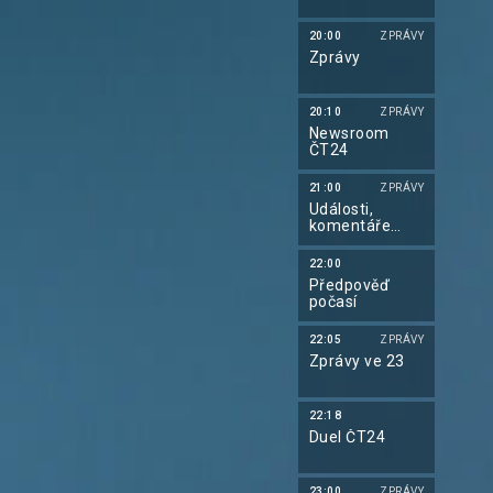
20:00
ZPRÁVY
Zprávy
20:10
ZPRÁVY
Newsroom
ČT24
21:00
ZPRÁVY
Události,
komentáře
týdne
22:00
Předpověď
počasí
22:05
ZPRÁVY
Zprávy ve 23
22:18
Duel ČT24
23:00
ZPRÁVY