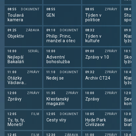
v sev
kombi
08:55
DOKUMENT
08:55
08:05
ZPRÁVY
08:40
2025
Toulavá
GEN
Týden v
Studi
kamera
politice
sport
09:25
ZÁBAVA
09:10
DOKUMENT
08:32
09:00
Objektiv
Philip: Princ,
Týden v
Klasi
manžel a otec
kultuře
lyžov
klasi
lyžov
10:00
SERIÁL
10:00
09:00
ZPRÁVY
10:10
2025
Nejlepší
Adventní
Zprávy v 10
Skoky
Bakaláři
bohoslužba
lyžích
skocí
lyžích
11:00
ZPRÁVY
11:10
DOKUMENT
09:32
ZPRÁVY
10:45
2025
Otázky
Nedej se
Archiv ČT24
Klasi
Václava
lyžov
Moravce
klasi
lyžov
12:00
ZPRÁVY
11:35
ZPRÁVY
10:00
ZPRÁVY
12:00
2025
Zprávy
Křesťanský
Zprávy
Seve
magazín
kombi
v sev
kombi
12:05
FILM
12:05
DOKUMENT
10:05
ZPRÁVY
13:00
2025
Ty, ty, ty,
Cesty víry
Hyde Park
Biatlo
Moneti!
Civilizace
biatl
2025
12:45
FILM
12:30
ZÁBAVA
11:00
ZPRÁVY
13:40