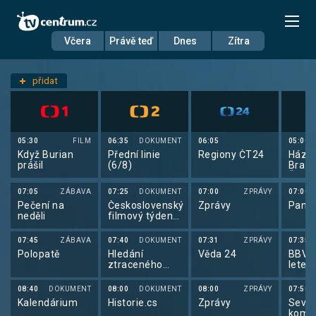
Včera
Právě teď
Dnes
Zítra
Datum
Neděle 30.11.
přidat
Nastavení stanic
05:30
FILM
06:35
DOKUMENT
06:05
05:00
Když Burian
Přední linie
Regiony ČT24
Háze
prášil
(6/8)
Brazíl
Česk
07:05
ZÁBAVA
07:25
DOKUMENT
07:00
ZPRÁVY
07:00
Pečení na
Československý
Zprávy
Pano
neděli
filmový týdeník
1975
(1594/2379)
07:45
ZÁBAVA
07:40
DOKUMENT
07:31
ZPRÁVY
07:35
Polopatě
Hledání
Věda 24
BBV p
ztraceného
letec
času: Okno do
světa (2)
08:40
DOKUMENT
08:00
DOKUMENT
08:00
ZPRÁVY
07:50
Kalendárium
Historie.cs
Zprávy
Seve
kombi