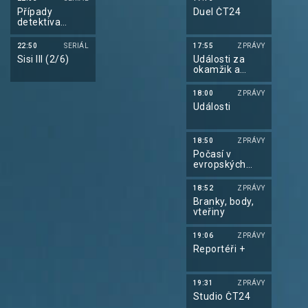
Případy
Duel ČT24
detektiva
Murdocha XVIII
22:50
SERIÁL
17:55
ZPRÁVY
Sisi III (2/6)
Události za
okamžik a
počasí
18:00
ZPRÁVY
Události
18:50
ZPRÁVY
Počasí v
evropských
metropolích
18:52
ZPRÁVY
Branky, body,
vteřiny
19:06
ZPRÁVY
Reportéři +
19:31
ZPRÁVY
Studio ČT24