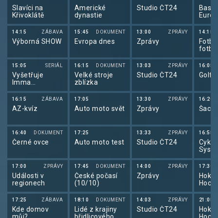
Slavíci na
Americké
Studio ČT24
Baske
Křivoklátě
dynastie
Eurol
2025
14:15
ZÁBAVA
15:45
DOKUMENT
13:00
ZPRÁVY
14:15
Výborná SHOW
Evropa dnes
Zprávy
Fotba
fotba
2025 
15:05
SERIÁL
16:15
DOKUMENT
13:03
ZPRÁVY
16:05
Vyšetřuje
Velké stroje
Studio ČT24
Golf:
Imma
zblízka
Tataranni
16:15
ZÁBAVA
17:05
13:30
ZPRÁVY
16:20
AZ-kvíz
Auto moto svět
Zprávy
Šachy
16:40
DOKUMENT
17:25
13:33
ZPRÁVY
16:55
Černé ovce
Auto moto test
Studio ČT24
Cyklo
Syst
2025
17:00
ZPRÁVY
17:45
DOKUMENT
14:00
ZPRÁVY
17:30
Události v
České počasí
Zprávy
Hokej
regionech
(10/10)
Hocke
mužů
2025
17:25
ZÁBAVA
18:10
DOKUMENT
14:03
ZPRÁVY
21:05
Kde domov
Lidé z krajiny
Studio ČT24
Hokej
můj?
břidlicového
Hocke