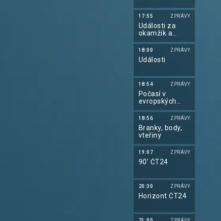
17:55
ZPRÁVY
Události za
okamžik a
počasí
18:00
ZPRÁVY
Události
18:54
ZPRÁVY
Počasí v
evropských
metropolích
18:56
ZPRÁVY
Branky, body,
vteřiny
19:07
ZPRÁVY
90’ ČT24
20:30
ZPRÁVY
Horizont ČT24
21:00
ZPRÁVY