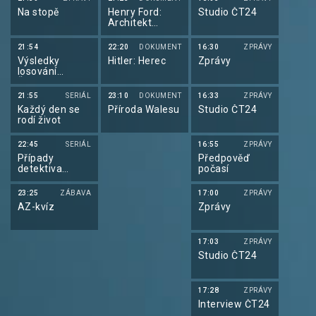
Na stopě
Henry Ford:
Studio ČT24
Architekt
amerického
století
21:54
22:20
DOKUMENT
16:30
ZPRÁVY
Výsledky
Hitler: Herec
Zprávy
losování
Šťastných 10 a
Extra Renty
21:55
SERIÁL
23:10
DOKUMENT
16:33
ZPRÁVY
Každý den se
Příroda Walesu
Studio ČT24
rodí život
22:45
SERIÁL
16:55
ZPRÁVY
Případy
Předpověď
detektiva
počasí
Murdocha XVIII
23:25
ZÁBAVA
17:00
ZPRÁVY
AZ-kvíz
Zprávy
17:03
ZPRÁVY
Studio ČT24
17:28
ZPRÁVY
Interview ČT24