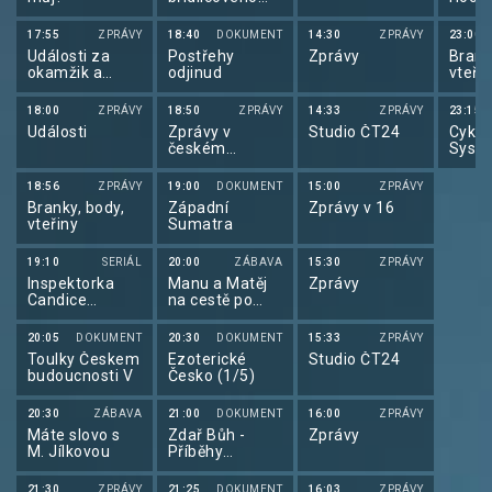
srdce
žen 2
17:55
ZPRÁVY
18:40
DOKUMENT
14:30
ZPRÁVY
23:00
Události za
Postřehy
Zprávy
Brank
okamžik a
odjinud
vteři
počasí
18:00
ZPRÁVY
18:50
ZPRÁVY
14:33
ZPRÁVY
23:15
Události
Zprávy v
Studio ČT24
Cyklo
českém
Syst
znakovém
2025
jazyce
18:56
ZPRÁVY
19:00
DOKUMENT
15:00
ZPRÁVY
Branky, body,
Západní
Zprávy v 16
vteřiny
Sumatra
19:10
SERIÁL
20:00
ZÁBAVA
15:30
ZPRÁVY
Inspektorka
Manu a Matěj
Zprávy
Candice
na cestě po
Renoirová II
střední Itálii
(5/10)
20:05
DOKUMENT
20:30
DOKUMENT
15:33
ZPRÁVY
Toulky Českem
Ezoterické
Studio ČT24
budoucnosti V
Česko (1/5)
20:30
ZÁBAVA
21:00
DOKUMENT
16:00
ZPRÁVY
Máte slovo s
Zdař Bůh -
Zprávy
M. Jílkovou
Příběhy
českého
hornictví (4/8)
21:30
ZPRÁVY
21:25
DOKUMENT
16:03
ZPRÁVY