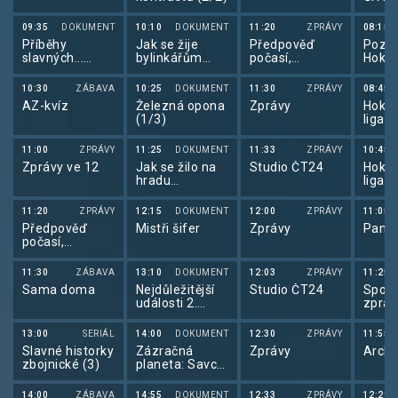
09:35
DOKUMENT
10:10
DOKUMENT
11:20
ZPRÁVY
08:15
Příběhy
Jak se žije
Předpověď
Pozem
slavných...
bylinkářům
počasí,
Hokej
Josef Vinklář
podle Marie
sportovní
Šandové
zprávy
10:30
ZÁBAVA
10:25
DOKUMENT
11:30
ZPRÁVY
08:45
AZ-kvíz
Železná opona
Zprávy
Hokej
(1/3)
liga 
11:00
ZPRÁVY
11:25
DOKUMENT
11:33
ZPRÁVY
10:45
Zprávy ve 12
Jak se žilo na
Studio ČT24
Hokej
hradu
liga 
Münzenberg v
roce 1218
11:20
ZPRÁVY
12:15
DOKUMENT
12:00
ZPRÁVY
11:05
Předpověď
Mistři šifer
Zprávy
Pano
počasí,
Sportovní
zprávy,
11:30
ZÁBAVA
13:10
DOKUMENT
12:03
ZPRÁVY
11:25
Události v
Sama doma
Nejdůležitější
Studio ČT24
Sport
regionech plus
události 2.
zpráv
světové války v
barvě II
13:00
SERIÁL
14:00
DOKUMENT
12:30
ZPRÁVY
11:55
Slavné historky
Zázračná
Zprávy
Archi
zbojnické (3)
planeta: Savci
(6/6)
14:00
ZÁBAVA
14:55
DOKUMENT
12:33
ZPRÁVY
12:20