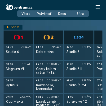
Včera
Právě teď
Dnes
Zítra
Datum
Čtvrtek 6.11.
přidat
Nastavení stanic
04:59
ZPRÁVY
04:59
ZPRÁVY
04:59
ZPRÁVY
06:50
Studio 6
Dobré ráno
Studio 6
Sokol
zprav
08:00
SERIÁL
07:30
DOKUMENT
08:00
ZPRÁVY
07:00
Magnum VII
Cesty kolem
Studio 6 II
Pano
světa (4/12)
08:45
08:20
DOKUMENT
09:00
ZPRÁVY
07:35
Rytmus
Kambodža,
Studio ČT24
BBV p
khmerská
letec
magie
09:10
ZÁBAVA
09:15
DOKUMENT
11:00
ZPRÁVY
07:45
Kluci v akci
Izrael, země
Zprávy ve 12
Běh: 
kontrastů (2/2)
ČR 2