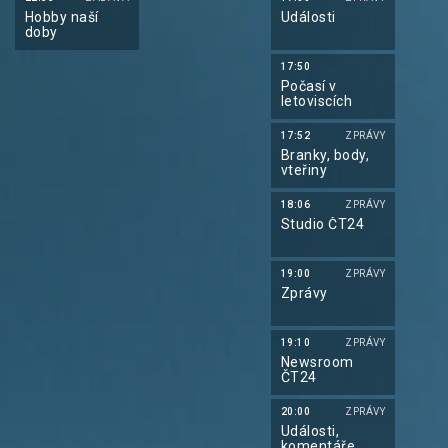
Hobby naší
Události
doby
17:50
Počasí v
letoviscích
17:52
ZPRÁVY
Branky, body,
vteřiny
18:06
ZPRÁVY
Studio ČT24
19:00
ZPRÁVY
Zprávy
19:10
ZPRÁVY
Newsroom
ČT24
20:00
ZPRÁVY
Události,
komentáře