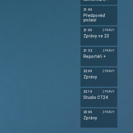
týdne
21:00
Předpověď
počasí
21:05
ZPRÁVY
Zprávy ve 23
21:32
ZPRÁVY
Reportéři +
22:00
ZPRÁVY
Zprávy
22:10
ZPRÁVY
Studio ČT24
23:00
ZPRÁVY
Zprávy