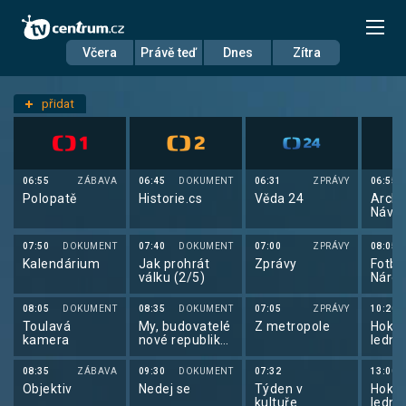
Včera
Právě teď
Dnes
Zítra
Datum
Neděle 11.5.
přidat
Nastavení stanic
06:55
ZÁBAVA
06:45
DOKUMENT
06:31
ZPRÁVY
06:55
Polopatě
Historie.cs
Věda 24
Archi
Návra
07:50
DOKUMENT
07:40
DOKUMENT
07:00
ZPRÁVY
08:05
Kalendárium
Jak prohrát
Zprávy
Fotba
válku (2/5)
Národ
2024
08:05
DOKUMENT
08:35
DOKUMENT
07:05
ZPRÁVY
10:20
Toulavá
My, budovatelé
Z metropole
Hokej
kamera
nové republiky
lední
(2/3)
mužů
08:35
ZÁBAVA
09:30
DOKUMENT
07:32
13:00
Objektiv
Nedej se
Týden v
Hokej
kultuře
lední