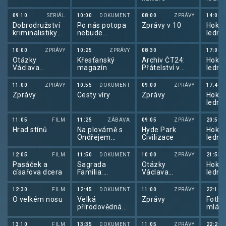
mužů
09:10
SERIÁL
10:00
DOKUMENT
08:00
ZPRÁVY
14:00
Dobrodružství
Po nás potopa
Zprávy v 10
Hokej
kriminalistiky
nebude
lední
(19/26)
(10/10)
mužů
10:00
ZPRÁVY
10:25
ZPRÁVY
08:30
17:00
Otázky
Křesťanský
Archiv ČT24:
Hokej
Václava
magazín
Přátelství v
lední
Moravce
područí
mužů
11:00
ZPRÁVY
10:55
DOKUMENT
09:00
ZPRÁVY
17:40
Zprávy
Cesty víry
Zprávy
Hokej
lední
mužů
11:05
FILM
11:25
ZÁBAVA
09:05
ZPRÁVY
20:50
Hrad stínů
Na plovárně s
Hyde Park
Hokej
Ondřejem
Civilizace
lední
Roskovcem
mužů
12:05
FILM
11:50
DOKUMENT
10:00
ZPRÁVY
21:55
Pasáček a
Sagrada
Otázky
Hokej
císařova dcera
Familia:
Václava
lední
Gaudího výzva
Moravce
mužů
12:30
FILM
12:45
DOKUMENT
11:00
ZPRÁVY
22:10
O velkém nosu
Velká
Zprávy
Fotba
přírodovědná
mlád
dobrodružství
2025
Davida
13:10
FILM
13:35
DOKUMENT
11:05
ZPRÁVY
22:20