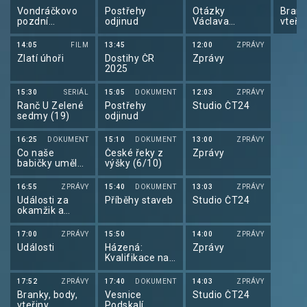
Attenborougha
Vondráčkovo
Postřehy
Otázky
Brank
(1/3)
pozdní
odjinud
Václava
vteři
odpoledne
Moravce
14:05
FILM
13:45
12:00
ZPRÁVY
Zlatí úhoři
Dostihy ČR
Zprávy
2025
15:30
SERIÁL
15:05
DOKUMENT
12:03
ZPRÁVY
Ranč U Zelené
Postřehy
Studio ČT24
sedmy (19)
odjinud
16:25
DOKUMENT
15:10
DOKUMENT
13:00
ZPRÁVY
Co naše
České řeky z
Zprávy
babičky uměly
výšky (6/10)
a na co my
jsme
16:55
ZPRÁVY
15:40
DOKUMENT
13:03
ZPRÁVY
zapomněli
Události za
Příběhy staveb
Studio ČT24
okamžik a
počasí
17:00
ZPRÁVY
15:50
14:00
ZPRÁVY
Události
Házená:
Zprávy
Kvalifikace na
ME mužů 2026
17:52
ZPRÁVY
17:40
DOKUMENT
14:03
ZPRÁVY
Branky, body,
Vesnice
Studio ČT24
vteřiny
Podskalí