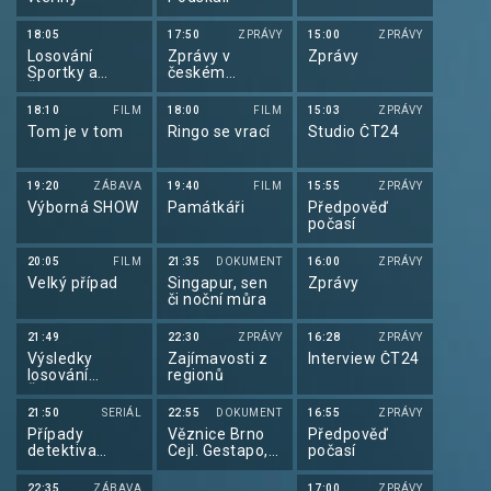
18:05
17:50
ZPRÁVY
15:00
ZPRÁVY
Losování
Zprávy v
Zprávy
Sportky a
českém
Šance
znakovém
jazyce
18:10
FILM
18:00
FILM
15:03
ZPRÁVY
Tom je v tom
Ringo se vrací
Studio ČT24
19:20
ZÁBAVA
19:40
FILM
15:55
ZPRÁVY
Výborná SHOW
Památkáři
Předpověď
počasí
20:05
FILM
21:35
DOKUMENT
16:00
ZPRÁVY
Velký případ
Singapur, sen
Zprávy
či noční můra
21:49
22:30
ZPRÁVY
16:28
ZPRÁVY
Výsledky
Zajímavosti z
Interview ČT24
losování
regionů
Šťastných 10
21:50
SERIÁL
22:55
DOKUMENT
16:55
ZPRÁVY
Případy
Věznice Brno
Předpověď
detektiva
Cejl. Gestapo,
počasí
Murdocha XVI
stalinismus a
my
22:35
ZÁBAVA
17:00
ZPRÁVY