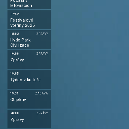
Počasí v
letoviscích
17:52
Festivalové
vteřiny 2025
18:02
ZPRÁVY
Hyde Park
Civilizace
19:00
ZPRÁVY
Zprávy
19:05
Týden v kultuře
19:31
ZÁBAVA
Objektiv
20:00
ZPRÁVY
Zprávy