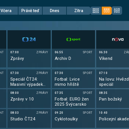
Včera
Právě teď
Dnes
Zítra
NT
07:00
ZPRÁVY
06:55
SPORT
06:30
ZÁ
Zprávy
Archiv D
Víkend
NT
07:30
ZPRÁVY
07:30
SPORT
07:10
Speciál ČT24:
Fotbal: Lvice
Na lovu: Hvěz
Masivní výpadek
mimo hřiště
speciál
proudu v Česku
08:00
ZPRÁVY
07:35
SPORT
08:35
Zprávy v 10
Fotbal: EURO žen
Pan božský
2025 Švýcarsko
NT
08:03
ZPRÁVY
09:20
SPORT
10:40
Studio ČT24
Cyklotoulky
Policejní akad