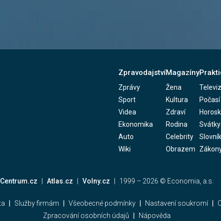
Zpravodajství
Magazíny
Prakti
Zprávy
Žena
Televi
Sport
Kultura
Počasí
Videa
Zdraví
Horos
Ekonomika
Rodina
Svátky
Auto
Celebrity
Slovní
Wiki
Obrazem
Zákon
Centrum.cz
Atlas.cz
Volny.cz
1999 –
2026
© Economia, a.s.
ta
Služby firmám
Všeobecné podmínky
Nastavení soukromí
C
Zpracování osobních údajů
Nápověda