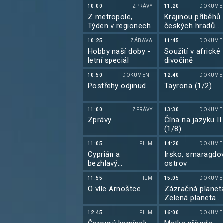
matek zachovej
10:00
ZPRÁVY
11:20
DOKUME
nám, Pane!
Z metropole,
Krajinou příběhů
Týden v regionech
českých hradů
známých i
10:25
ZÁBAVA
11:45
DOKUME
neznámých (7/1
Hobby naší doby -
Soužití v africké
letní speciál
divočině
10:50
DOKUMENT
12:40
DOKUME
Postřehy odjinud
Tayrona (1/2)
11:00
ZPRÁVY
13:30
DOKUME
Zprávy
Čína na jazyku II
(1/8)
11:05
FILM
14:20
DOKUME
Cyprián a
Irsko, smaragdo
bezhlavý
ostrov
prapradědeček
11:55
FILM
15:05
DOKUME
O víle Arnoštce
Zázračná planet
Zelená planeta
(4/5)
12:45
FILM
16:00
DOKUME