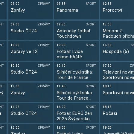
NT
09:00
ZPRÁVY
09:35
SPORT
12:35
Zprávy
Panorama
Proroctví
NT
09:03
ZPRÁVY
09:50
SPORT
15:05
0)
Studio ČT24
Americký fotbal:
Mimoni 2:
Touchdown
Padouch přich
NT
10:00
ZPRÁVY
10:00
SPORT
16:50
S
Zprávy ve 12
Fotbal: Lvice
Hospoda (6)
mimo hřiště
NT
10:30
ZPRÁVY
10:10
SPORT
17:30
ZP
Studio ČT24
Silniční cyklistika:
Televizní novin
Tour de France
Sportovní novi
2025
Počasí
NT
11:00
ZPRÁVY
11:45
SPORT
18:10
vý
Zprávy
Silniční cyklistika:
Sportovní novi
Tour de France
2025
NT
11:05
ZPRÁVY
16:00
SPORT
18:15
a:
Studio ČT24
Fotbal: EURO žen
Počasí
2025 Švýcarsko
NT
12:00
ZPRÁVY
18:00
SPORT
18:20