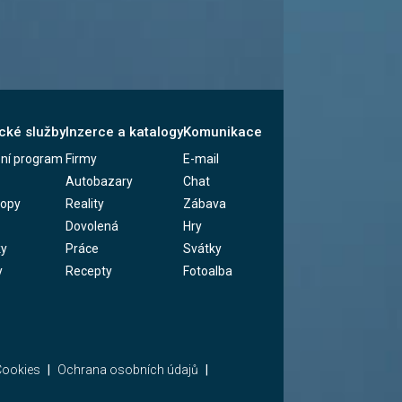
cké služby
Inzerce a katalogy
Komunikace
zní program
Firmy
E-mail
Autobazary
Chat
kopy
Reality
Zábava
Dovolená
Hry
ky
Práce
Svátky
y
Recepty
Fotoalba
ookies
Ochrana osobních údajů