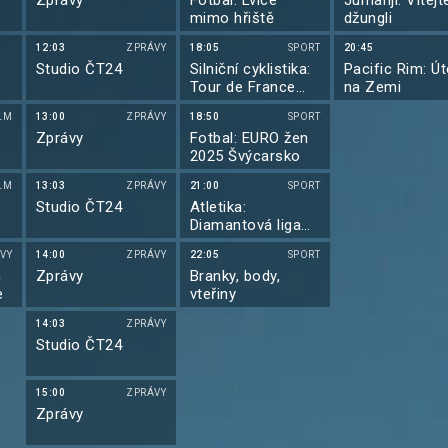
Zprávy
Fotbal: Lvice
Jumanji: Vítejt
mimo hřiště
džungli
12:03
ZPRÁVY
18:05
SPORT
20:45
Studio ČT24
Silniční cyklistika:
Pacific Rim: Ú
Tour de France
na Zemi
2025
LM
13:00
ZPRÁVY
18:50
SPORT
Zprávy
Fotbal: EURO žen
2025 Švýcarsko
LM
13:03
ZPRÁVY
21:00
SPORT
Studio ČT24
Atletika:
Diamantová liga
2025
VY
14:00
ZPRÁVY
22:05
SPORT
m
Zprávy
Branky, body,
e
vteřiny
14:03
ZPRÁVY
Studio ČT24
15:00
ZPRÁVY
Zprávy