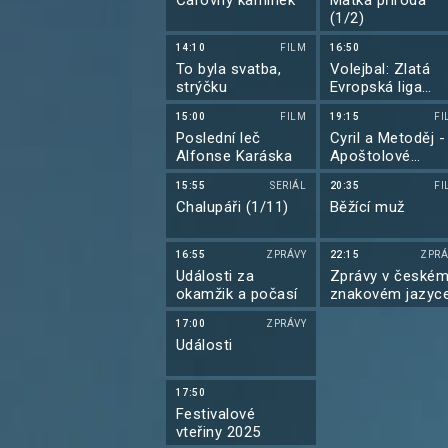
Čarovný kamínek
Matka příroda
(1/2)
14:10
FILM
16:50
To byla svatba,
Volejbal: Zlatá
strýčku
Evropská liga
mužů 2025
15:00
FILM
19:15
FI
Poslední leč
Cyril a Metoděj -
Alfonse Karáska
Apoštolové
Slovanů
15:55
SERIÁL
20:35
FI
Chalupáři (1/11)
Běžící muž
16:55
ZPRÁVY
22:15
ZPRÁ
Události za
Zprávy v české
okamžik a počasí
znakovém jazyc
17:00
ZPRÁVY
Události
17:50
Festivalové
vteřiny 2025