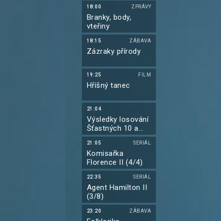
18:00
ZPRÁVY
Branky, body,
vteřiny
18:15
ZÁBAVA
Zázraky přírody
19:25
FILM
Hříšný tanec
21:04
Výsledky losování
Šťastných 10 a
Euromiliony
21:05
SERIÁL
Komisařka
Florence II (4/4)
22:35
SERIÁL
Agent Hamilton II
(3/8)
23:20
ZÁBAVA