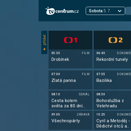
Sobota
5. 7.
přidat
05:35
FILM
06:40
DOKUME
Drobínek
Rekordní tunely
07:00
FILM
07:35
DOKUME
Zlatá panna
Bazilika
08:10
SERIÁL
08:30
Cesta kolem
Bohoslužba z
světa za 80 dní
Velehradu
(6/6)
09:05
ZÁBAVA
10:25
DOKUME
Všechnopárty
Cyril a Metoděj -
Dědictví otců a