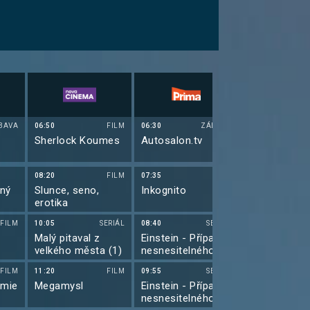
BAVA
06:50
FILM
06:30
ZÁBAVA
05:55
Sherlock Koumes
Autosalon.tv
Grand Tour II
08:20
FILM
07:35
08:00
dný
Slunce, seno,
Inkognito
COOL Taxi
erotika
FILM
10:05
SERIÁL
08:40
SERIÁL
08:30
Malý pitaval z
Einstein - Případy
COOL Taxi
velkého města (1)
nesnesitelného
génia (3)
FILM
11:20
FILM
09:55
SERIÁL
09:15
emie
Megamysl
Einstein - Případy
Jak jsem po
nesnesitelného
vaši matku I