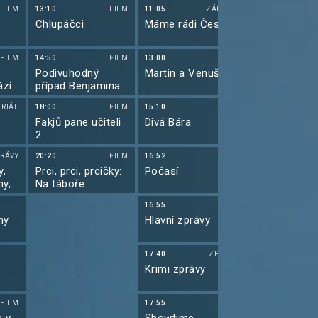
génia (4)
FILM
13:10
FILM
11:05
ZÁBAVA
09:40
Chlupáčci
Máme rádi Česko
Griffinovi XXI
FILM
14:50
FILM
13:00
FILM
10:10
Podivuhodný
Martin a Venuše
Griffinovi XXI
ází
případ Benjamina
Buttona
ERIÁL
18:00
FILM
15:10
FILM
10:40
Fakjů pane učiteli
Divá Bára
Simpsonovi
2
(18)
RÁVY
20:20
FILM
16:52
11:05
y,
Prci, prci, prcičky:
Počasí
Simpsonovi
ny,
Na táboře
(19)
16:55
11:35
ny
Hlavní zprávy
Simpsonovi
(20)
17:40
ZPRÁVY
12:00
Krimi zprávy
Simpsonovi
(21)
FILM
17:55
12:20