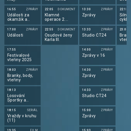
16:55
ZPRÁVY
22:05
DOKUMENT
13:30
ZPRÁVY
22:15
Události za
Klamné
Zprávy
Silnič
okamžik a
operace 2.
cyklis
počasí
světové války
de Fr
(2/4)
17:00
ZPRÁVY
22:55
DOKUMENT
13:33
ZPRÁVY
23:00
Události
Osudové ženy
Studio ČT24
Brank
Karla III.
vteři
17:55
14:00
ZPRÁVY
Festivalové
Zprávy v 16
vteřiny 2025
18:03
ZPRÁVY
14:30
ZPRÁVY
Branky, body,
Zprávy
vteřiny
18:13
14:33
ZPRÁVY
Losování
Studio ČT24
Sportky a
Šance
18:15
SERIÁL
15:00
ZPRÁVY
Vraždy v kruhu
Zprávy
(11)
19:35
FILM
15:03
ZPRÁVY