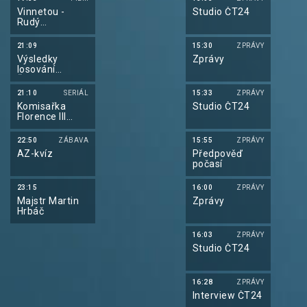
Vinnetou -
Studio ČT24
Rudý
gentleman
21:09
15:30
ZPRÁVY
Výsledky
Zprávy
losování
Šťastných 10
21:10
SERIÁL
15:33
ZPRÁVY
Komisařka
Studio ČT24
Florence III
(1/4)
22:50
ZÁBAVA
15:55
ZPRÁVY
AZ-kvíz
Předpověď
počasí
23:15
16:00
ZPRÁVY
Majstr Martin
Zprávy
Hrbáč
16:03
ZPRÁVY
Studio ČT24
16:28
ZPRÁVY
Interview ČT24