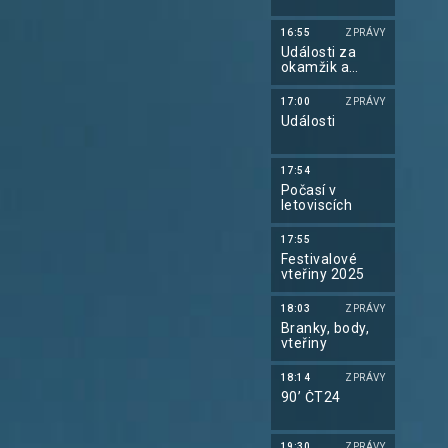
16:55
ZPRÁVY
Události za
okamžik a
počasí
17:00
ZPRÁVY
Události
17:54
Počasí v
letoviscích
17:55
Festivalové
vteřiny 2025
18:03
ZPRÁVY
Branky, body,
vteřiny
18:14
ZPRÁVY
90’ ČT24
19:30
ZPRÁVY