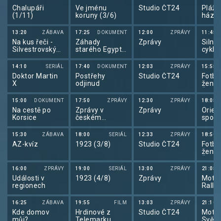
Chalupáři
Ve jménu
Studio ČT24
Plážo
(1/11)
koruny (3/6)
házen
plážo
háze
13:20
ZÁBAVA
17:25
DOKUMENT
12:00
ZPRÁVY
11:45
Turec
Na kus řeči -
Záhady
Zprávy
Silnič
Silvestrovský
starého Egypta
cyklis
koktejl
(6/10)
de Fr
Miroslava
14:10
SERIÁL
17:40
DOKUMENT
12:03
ZPRÁVY
15:55
Donutila
Doktor Martin
Postřehy
Studio ČT24
Fotba
X
odjinud
žen 2
Švýca
15:00
DOKUMENT
17:50
ZPRÁVY
12:30
ZPRÁVY
18:05
Na cestě po
Zprávy v
Zprávy
Orien
Korsice
českém
sport
znakovém
orien
jazyce
běhu
15:30
ZÁBAVA
18:00
SERIÁL
12:33
ZPRÁVY
18:50
AZ-kvíz
1923 (3/8)
Studio ČT24
Fotba
žen 2
Švýca
16:00
ZPRÁVY
19:00
SERIÁL
13:00
ZPRÁVY
21:05
Události v
1923 (4/8)
Zprávy
Motor
regionech
Rally
16:25
ZÁBAVA
19:55
FILM
13:03
ZPRÁVY
21:10
Kde domov
Hrdinové z
Studio ČT24
Motor
můj?
Telemarku
Svět 