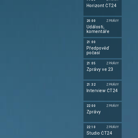
Horizont ČT24
20:00
ZPRÁVY
Události,
komentáře
21:00
Předpověď
počasí
21:05
ZPRÁVY
Zprávy ve 23
21:32
ZPRÁVY
Interview ČT24
22:00
ZPRÁVY
Zprávy
22:10
ZPRÁVY
Studio ČT24