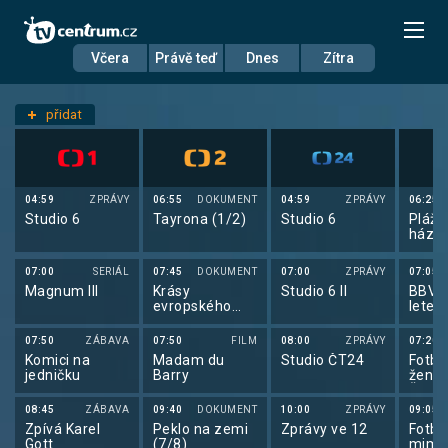
Včera
Právě teď
Dnes
Zítra
Datum
Středa 9.7.
přidat
Nastavení stanic
04:59
ZPRÁVY
06:55
DOKUMENT
04:59
ZPRÁVY
06:25
Studio 6
Tayrona (1/2)
Studio 6
Plážo
házen
plážo
háze
07:00
SERIÁL
07:45
DOKUMENT
07:00
ZPRÁVY
07:05
Turec
Magnum III
Krásy
Studio 6 II
BBV p
evropského
letec
pobřeží
07:50
ZÁBAVA
07:50
FILM
08:00
ZPRÁVY
07:20
Komici na
Madam du
Studio ČT24
Fotba
jedničku
Barry
žen 2
Švýca
08:45
ZÁBAVA
09:40
DOKUMENT
10:00
ZPRÁVY
09:05
Zpívá Karel
Peklo na zemi
Zprávy ve 12
Fotbal
Gott
(7/8)
mimo 