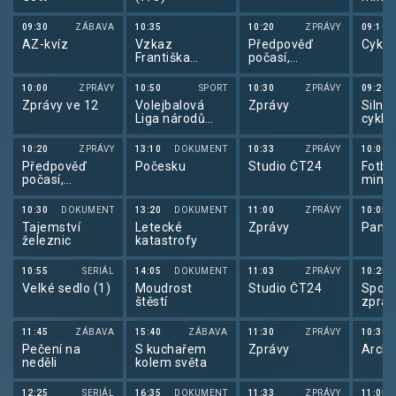
09:30
ZÁBAVA
10:35
10:20
ZPRÁVY
09:10
AZ-kvíz
Vzkaz
Předpověď
Cyklo
Františka
počasí,
Jiráska
sportovní
zprávy
10:00
ZPRÁVY
10:50
SPORT
10:30
ZPRÁVY
09:20
Zprávy ve 12
Volejbalová
Zprávy
Silnič
Liga národů
cyklis
žen 2025
de Fr
10:20
ZPRÁVY
13:10
DOKUMENT
10:33
ZPRÁVY
10:00
Předpověď
Počesku
Studio ČT24
Fotbal
počasí,
mimo 
Sportovní
zprávy,
10:30
DOKUMENT
13:20
DOKUMENT
11:00
ZPRÁVY
10:05
Události v
Tajemství
Letecké
Zprávy
Pano
regionech plus
železnic
katastrofy
10:55
SERIÁL
14:05
DOKUMENT
11:03
ZPRÁVY
10:25
Velké sedlo (1)
Moudrost
Studio ČT24
Sport
štěstí
zpráv
11:45
ZÁBAVA
15:40
ZÁBAVA
11:30
ZPRÁVY
10:30
Pečení na
S kuchařem
Zprávy
Archi
neděli
kolem světa
12:25
SERIÁL
16:35
DOKUMENT
11:33
ZPRÁVY
11:05