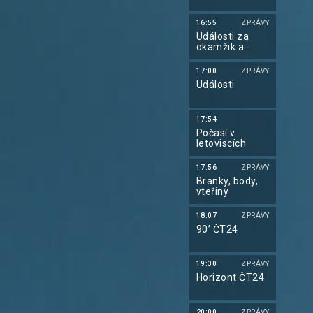
16:55
ZPRÁVY
Události za
okamžik a
počasí
17:00
ZPRÁVY
Události
17:54
Počasí v
letoviscích
17:56
ZPRÁVY
Branky, body,
vteřiny
18:07
ZPRÁVY
90’ ČT24
19:30
ZPRÁVY
Horizont ČT24
20:00
ZPRÁVY