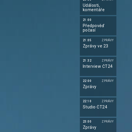
Události,
komentáře
21:00
Předpověď
počasí
21:05
ZPRÁVY
Zprávy ve 23
21:32
ZPRÁVY
Interview ČT24
22:00
ZPRÁVY
Zprávy
22:10
ZPRÁVY
Studio ČT24
23:00
ZPRÁVY
Zprávy