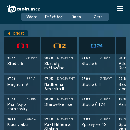
Včera
Právě teď
Dnes
Zítra
Datum
Čtvrtek 28.8.
přidat
Nastavení stanic
04:59
ZPRÁVY
06:30
DOKUMENT
04:59
ZPRÁVY
05:40
Studio 6
Skvosty
Studio 6
Atleti
světového
Diam
stavitelství
liga 
07:00
SERIÁL
07:25
DOKUMENT
07:00
ZPRÁVY
07:45
Magnum V
Nádherná
Studio 6 II
Baske
Amerika II
v bas
mužů
07:45
HUDBA
08:20
DOKUMENT
08:00
ZPRÁVY
10:05
Písničky z
Starověké říše
Studio ČT24
Pano
obrazovky
08:10
ZÁBAVA
09:10
DOKUMENT
10:00
ZPRÁVY
10:25
Kluci v akci
Pakt Hitlera a
Zprávy ve 12
Sport
Stalina
zpráv