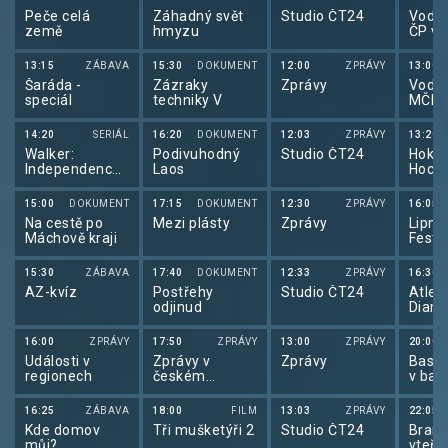
neznámých III
Peče celá
Záhadný svět
Studio ČT24
Vodní
(5/10)
země
hmyzu
ČP ve
slalo
13:15
ZÁBAVA
15:30
DOKUMENT
12:00
ZPRÁVY
13:00
Šaráda -
Zázraky
Zprávy
Vodní
speciál
techniky V
MČR 
vodn
slalo
14:20
SERIÁL
16:20
DOKUMENT
12:03
ZPRÁVY
13:20
Walker:
Podivuhodný
Studio ČT24
Hokej
Independence
Laos
Hocke
(10/13)
žen 2
15:00
DOKUMENT
17:15
DOKUMENT
12:30
ZPRÁVY
16:05
Na cestě po
Mezi plásty
Zprávy
Lipno
Máchově kraji
Festi
15:30
ZÁBAVA
17:40
DOKUMENT
12:33
ZPRÁVY
16:30
AZ-kvíz
Postřehy
Studio ČT24
Atleti
odjinud
Diam
liga 
16:00
ZPRÁVY
17:50
ZPRÁVY
13:00
ZPRÁVY
20:00
Události v
Zprávy v
Zprávy
Baske
regionech
českém
v bas
znakovém
mužů
jazyce
16:25
ZÁBAVA
18:00
FILM
13:03
ZPRÁVY
22:05
Kde domov
Tři mušketýři 2
Studio ČT24
Brank
můj?
vteři