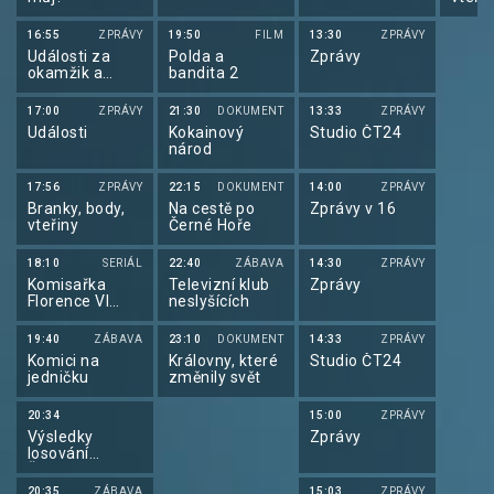
16:55
ZPRÁVY
19:50
FILM
13:30
ZPRÁVY
Události za
Polda a
Zprávy
okamžik a
bandita 2
počasí
17:00
ZPRÁVY
21:30
DOKUMENT
13:33
ZPRÁVY
Události
Kokainový
Studio ČT24
národ
17:56
ZPRÁVY
22:15
DOKUMENT
14:00
ZPRÁVY
Branky, body,
Na cestě po
Zprávy v 16
vteřiny
Černé Hoře
18:10
SERIÁL
22:40
ZÁBAVA
14:30
ZPRÁVY
Komisařka
Televizní klub
Zprávy
Florence VI
neslyšících
(4/4)
19:40
ZÁBAVA
23:10
DOKUMENT
14:33
ZPRÁVY
Komici na
Královny, které
Studio ČT24
jedničku
změnily svět
20:34
15:00
ZPRÁVY
Výsledky
Zprávy
losování
Šťastných 10 a
Extra Renty
20:35
ZÁBAVA
15:03
ZPRÁVY