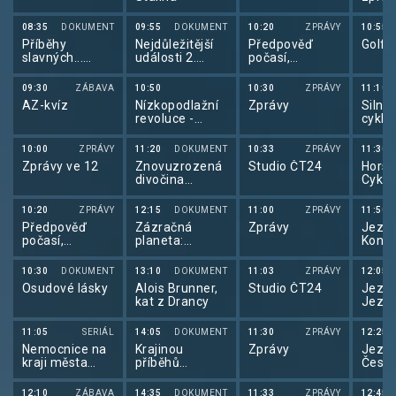
08:35
DOKUMENT
09:55
DOKUMENT
10:20
ZPRÁVY
10:55
Příběhy
Nejdůležitější
Předpověď
Golf:
slavných...
události 2.
počasí,
Josef Lada
světové války v
sportovní
barvě
zprávy
09:30
ZÁBAVA
10:50
10:30
ZPRÁVY
11:10
AZ-kvíz
Nízkopodlažní
Zprávy
Silnič
revoluce -
cyklis
tramvaj 15T
Cykli
pro Prahu
2025
10:00
ZPRÁVY
11:20
DOKUMENT
10:33
ZPRÁVY
11:30
Zprávy ve 12
Znovuzrozená
Studio ČT24
Horsk
divočina
Cykli
Skalnatých
2025
hor: Od
10:20
ZPRÁVY
12:15
DOKUMENT
11:00
ZPRÁVY
11:50
Yellowstonu k
Předpověď
Zázračná
Zprávy
Jezde
Yukonu (3/4)
počasí,
planeta:
Koně 
Sportovní
Serengeti III
zprávy,
(6/6)
10:30
DOKUMENT
13:10
DOKUMENT
11:03
ZPRÁVY
12:05
Události v
Osudové lásky
Alois Brunner,
Studio ČT24
Jezde
regionech plus
kat z Drancy
Jezde
2025
11:05
SERIÁL
14:05
DOKUMENT
11:30
ZPRÁVY
12:25
Nemocnice na
Krajinou
Zprávy
Jezde
kraji města
příběhů
Český
(13/20)
českých hradů
pohár
známých i
12:10
ZÁBAVA
14:35
DOKUMENT
11:33
ZPRÁVY
12:45