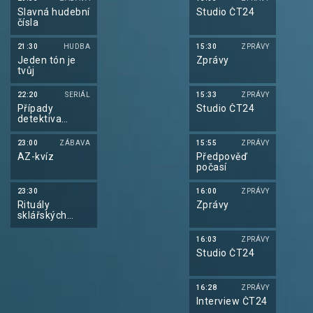
Slavná hudební
Studio ČT24
čísla
21:30
HUDBA
15:30
ZPRÁVY
Jeden tón je
Zprávy
tvůj
22:20
SERIÁL
15:33
ZPRÁVY
Případy
Studio ČT24
detektiva
Murdocha XVI
23:00
ZÁBAVA
15:55
ZPRÁVY
AZ-kvíz
Předpověď
počasí
23:30
16:00
ZPRÁVY
Rituály
Zprávy
sklářských
mistrů
16:03
ZPRÁVY
Studio ČT24
16:28
ZPRÁVY
Interview ČT24