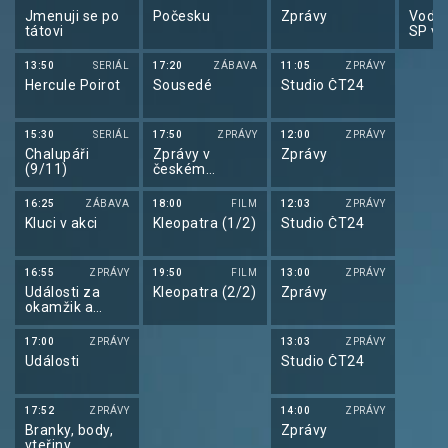
Jmenuji se po
Počesku
Zprávy
Vodní
tátovi
SP ve
slalo
13:50
SERIÁL
17:20
ZÁBAVA
11:05
ZPRÁVY
Hercule Poirot
Sousedé
Studio ČT24
15:30
SERIÁL
17:50
ZPRÁVY
12:00
ZPRÁVY
Chalupáři
Zprávy v
Zprávy
(9/11)
českém
znakovém
jazyce
16:25
ZÁBAVA
18:00
FILM
12:03
ZPRÁVY
Kluci v akci
Kleopatra (1/2)
Studio ČT24
16:55
ZPRÁVY
19:50
FILM
13:00
ZPRÁVY
Události za
Kleopatra (2/2)
Zprávy
okamžik a
počasí
17:00
ZPRÁVY
13:03
ZPRÁVY
Události
Studio ČT24
17:52
ZPRÁVY
14:00
ZPRÁVY
Branky, body,
Zprávy
vteřiny