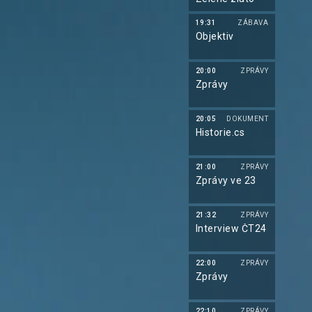
19:31
ZÁBAVA
Objektiv
20:00
ZPRÁVY
Zprávy
20:05
DOKUMENT
Historie.cs
21:00
ZPRÁVY
Zprávy ve 23
21:32
ZPRÁVY
Interview ČT24
22:00
ZPRÁVY
Zprávy
22:10
ZPRÁVY