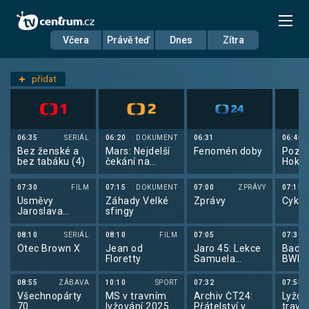
Včera
Právě teď
Dnes
Zítra
Datum
Sobota 30.8.
přidat
Nastavení stanic
06:35
SERIÁL
06:20
DOKUMENT
06:31
06:45
Bez ženské a
Mars: Nejdelší
Fenomén doby
Pozem
bez tabáku (4)
čekání na
Hokej
shledanou
07:30
FILM
07:15
DOKUMENT
07:00
ZPRÁVY
07:15
Úsměvy
Záhady Velké
Zprávy
Cyklo
Jaroslava
sfingy
Dudka
08:10
SERIÁL
08:10
FILM
07:05
07:30
Otec Brown X
Jean od
Jaro 45: Lekce
Badmi
Floretty
Samuela
BWF 
Fullera
Tour 
Super
08:55
ZÁBAVA
10:10
SPORT
07:32
07:55
Všechnopárty
MS v travním
Archiv ČT24:
Lyžov
70
lyžování 2025
Přátelství v
travn