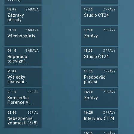
18:05
ZÁBAVA
14:03
ZPRÁVY
Zázraky
Studio ČT24
přírody
19:20
ZÁBAVA
15:00
ZPRÁVY
Všechnopárty
Zprávy
20:15
ZÁBAVA
15:03
ZPRÁVY
Hitparáda
Studio ČT24
televizní
zábavy
21:09
15:55
ZPRÁVY
Výsledky
Předpověď
losování
počasí
Šťastných 10 a
Euromiliony
21:10
SERIÁL
16:00
ZPRÁVY
Komisařka
Zprávy
Florence VI
(4/4)
22:40
SERIÁL
16:28
ZPRÁVY
Nebezpečné
Interview ČT24
známosti (5/8)
16:55
ZPRÁVY