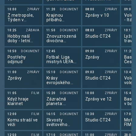
područí
lyžov
10:00
ZPRÁVY
11:20
DOKUMENT
08:00
ZPRÁVY
09:00
Z metropole,
Krajinou
Zprávy v 10
Volej
Týden v
příběhů
- Itáli
regionech
českých hradů
známých i
10:25
ZÁBAVA
11:50
DOKUMENT
08:03
ZPRÁVY
10:10
neznámých III
Hobby naší
Znovuzrozená
Studio ČT24
Lyžov
(6/10)
doby - letní
divočina
travn
speciál
Skalnatých
lyžov
hor: Od
10:50
DOKUMENT
12:45
09:00
ZPRÁVY
11:25
Yellowstonu k
Postřehy
Fotbal: Liga
Zprávy
Baske
Yukonu (4/4)
odjinud
mistryň UEFA
Česko
2025/2026
Eston
11:00
ZPRÁVY
15:10
DOKUMENT
09:03
ZPRÁVY
13:45
Zprávy
Krásy
Studio ČT24
Volej
evropského
volej
pobřeží
2025 
11:05
FILM
15:20
DOKUMENT
10:00
ZPRÁVY
15:40
Když hraje
Zázračná
Zprávy ve 12
Baske
klarinet
planeta:
v bas
Psovité šelmy
mužů
v divočině (1/3)
12:00
FILM
16:15
DOKUMENT
10:30
ZPRÁVY
17:00
Komu straší ve
Skvosty
Studio ČT24
Motor
věži
světového
FIM 
stavitelství
Grand
2025
12:50
FILM
17:10
DOKUMENT
11:00
ZPRÁVY
20:05