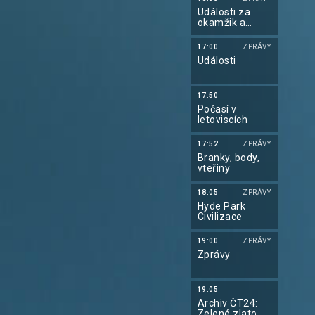
Události za
okamžik a
počasí
17:00
ZPRÁVY
Události
17:50
Počasí v
letoviscích
17:52
ZPRÁVY
Branky, body,
vteřiny
18:05
ZPRÁVY
Hyde Park
Civilizace
19:00
ZPRÁVY
Zprávy
19:05
Archiv ČT24:
Zelené zlato