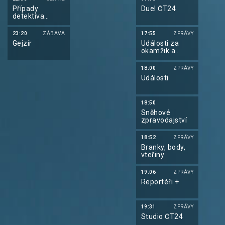
Případy
Duel ČT24
detektiva
Murdocha XVIII
23:20
ZÁBAVA
17:55
ZPRÁVY
Gejzír
Události za
okamžik a
počasí
18:00
ZPRÁVY
Události
18:50
Sněhové
zpravodajství
18:52
ZPRÁVY
Branky, body,
vteřiny
19:06
ZPRÁVY
Reportéři +
19:31
ZPRÁVY
Studio ČT24