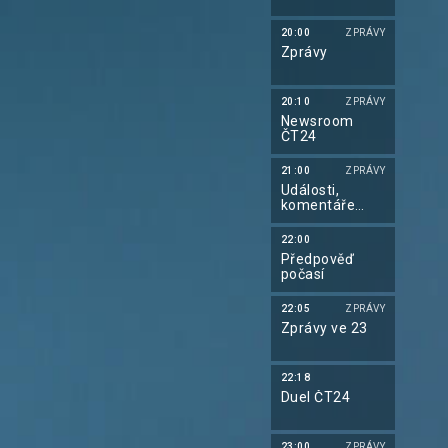
20:00
ZPRÁVY
Zprávy
20:10
ZPRÁVY
Newsroom
ČT24
21:00
ZPRÁVY
Události,
komentáře
týdne
22:00
Předpověď
počasí
22:05
ZPRÁVY
Zprávy ve 23
22:18
Duel ČT24
23:00
ZPRÁVY