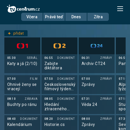
Včera
Právě teď
Dnes
Zítra
Datum
Neděle 18.1.
přidat
Nastavení stanic
05:30
SERIÁL
06:55
DOKUMENT
06:31
ZPRÁVY
06:50
Katy a já (2/10)
Zabijte
Archiv ČT24
Pano
diktátora
07:00
FILM
07:50
DOKUMENT
07:00
ZPRÁVY
07:10
Ohnivé ženy se
Československý
Zprávy
Alpsk
vracejí
filmový týdeník
lyžov
1976
sport
(1601/2379)
2026
08:10
ZÁBAVA
08:05
DOKUMENT
07:31
ZPRÁVY
07:15
Buchty po ránu
Hledání
Věda 24
Studi
ztraceného
sport
času
08:40
DOKUMENT
08:20
DOKUMENT
08:00
ZPRÁVY
07:30
Kalendárium
Historie.cs
Zprávy
Seve
kombi