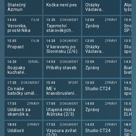
Statečný
Kočka není pes
Otázky
Alpsk
Azmun
Václava
lyžov
Moravce
alps
lyžov
14:00
FILM
13:25
DOKUMENT
12:00
ZPRÁVY
13:05
2025
Veronika,
Tajemství
Zprávy
Snowb
prostě Nika
starověkých
SP ve
civilizací
snow
2025
15:05
FILM
14:20
DOKUMENT
12:05
ZPRÁVY
13:50
Propast
V karavanu po
Otázky
Studi
Slovinsku (2/6)
Václava
sport
Moravce
16:20
SERIÁL
14:50
DOKUMENT
13:00
ZPRÁVY
14:00
Rozpaky
Příběhy staveb
Zprávy
Biatlo
kuchaře
biatl
Svatopluka
2025
(2/13)
17:25
DOKUMENT
15:00
SPORT
13:03
ZPRÁVY
14:40
Co naše
ME v
Studio ČT24
Studi
babičky uměly
krasobruslení
sport
a na co my
2026
jsme
17:55
ZPRÁVY
17:00
DOKUMENT
14:00
ZPRÁVY
15:00
zapomněli
Události za
Utajená místa
Zprávy
Hokej
okamžik a
Alžírska (2/3)
ELH 
počasí
18:00
ZPRÁVY
17:55
DOKUMENT
14:03
ZPRÁVY
18:35
Události
Vzpoura zvířat
Studio ČT24
Snowb
(2/3)
SP ve