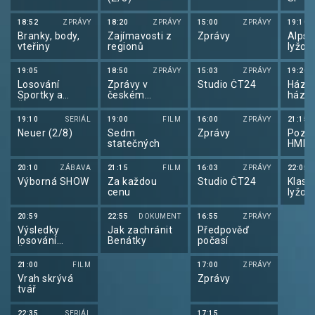
snow
2025
18:52
ZPRÁVY
18:20
ZPRÁVY
15:00
ZPRÁVY
19:10
Branky, body,
Zajímavosti z
Zprávy
Alpsk
vteřiny
regionů
lyžov
sport
2026
19:05
18:50
ZPRÁVY
15:03
ZPRÁVY
19:20
Losování
Zprávy v
Studio ČT24
Házen
Sportky a
českém
háze
Šance
znakovém
2026
jazyce
19:10
SERIÁL
19:00
FILM
16:00
ZPRÁVY
21:15
Neuer (2/8)
Sedm
Zprávy
Pozem
statečných
HME 
poze
hokej
20:10
ZÁBAVA
21:15
FILM
16:03
ZPRÁVY
22:05
2026
Výborná SHOW
Za každou
Studio ČT24
Klasi
cenu
lyžov
klasi
lyžov
20:59
22:55
DOKUMENT
16:55
ZPRÁVY
2025
Výsledky
Jak zachránit
Předpověď
losování
Benátky
počasí
Šťastných 10
21:00
FILM
17:00
ZPRÁVY
Vrah skrývá
Zprávy
tvář
22:35
SERIÁL
17:15