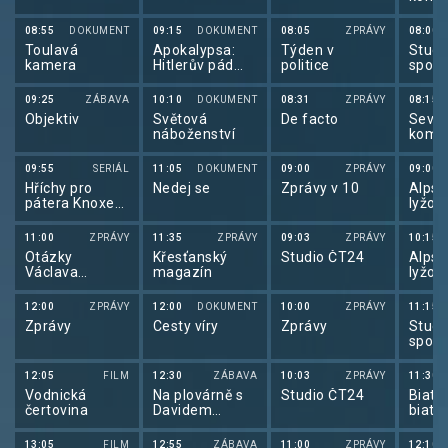
v sev
kombi
08:55
DOKUMENT
09:15
DOKUMENT
08:05
ZPRÁVY
08:00
2025
Toulavá
Apokalypsa:
Týden v
Studi
kamera
Hitlerův pád
politice
sport
(2/2)
09:25
ZÁBAVA
10:10
DOKUMENT
08:31
ZPRÁVY
08:15
Objektiv
Světová
De facto
Seve
náboženství
kombi
v sev
kombi
09:55
SERIÁL
11:05
DOKUMENT
09:00
ZPRÁVY
09:00
2025
Hříchy pro
Nedej se
Zprávy v 10
Alpsk
pátera Knoxe
lyžov
(3/10)
alps
lyžov
11:00
ZPRÁVY
11:35
ZPRÁVY
09:03
ZPRÁVY
10:15
2025
Otázky
Křesťanský
Studio ČT24
Alpsk
Václava
magazín
lyžov
Moravce
alps
lyžov
12:00
ZPRÁVY
12:00
DOKUMENT
10:00
ZPRÁVY
11:15
2025
Zprávy
Cesty víry
Zprávy
Studi
sport
12:05
FILM
12:30
ZÁBAVA
10:03
ZPRÁVY
11:30
Vodnická
Na plovárně s
Studio ČT24
Biatlo
čertovina
Davidem
biatl
Hynkem
2025
13:05
FILM
12:55
ZÁBAVA
11:00
ZPRÁVY
12:10