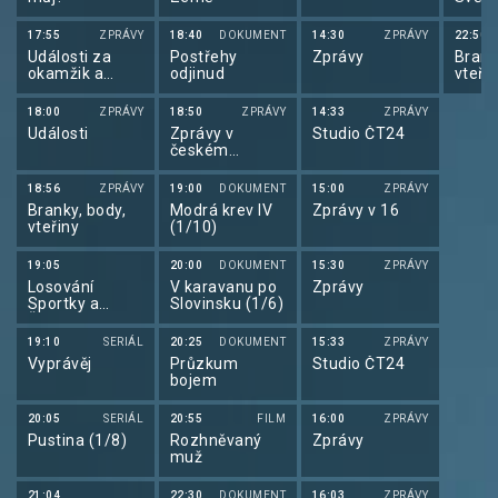
17:55
ZPRÁVY
18:40
DOKUMENT
14:30
ZPRÁVY
22:50
Události za
Postřehy
Zprávy
Brank
okamžik a
odjinud
vteři
počasí
18:00
ZPRÁVY
18:50
ZPRÁVY
14:33
ZPRÁVY
Události
Zprávy v
Studio ČT24
českém
znakovém
jazyce
18:56
ZPRÁVY
19:00
DOKUMENT
15:00
ZPRÁVY
Branky, body,
Modrá krev IV
Zprávy v 16
vteřiny
(1/10)
19:05
20:00
DOKUMENT
15:30
ZPRÁVY
Losování
V karavanu po
Zprávy
Sportky a
Slovinsku (1/6)
Šance
19:10
SERIÁL
20:25
DOKUMENT
15:33
ZPRÁVY
Vyprávěj
Průzkum
Studio ČT24
bojem
20:05
SERIÁL
20:55
FILM
16:00
ZPRÁVY
Pustina (1/8)
Rozhněvaný
Zprávy
muž
21:04
22:30
DOKUMENT
16:03
ZPRÁVY