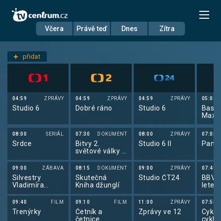
Včera
Právě teď
Dnes
Zítra
Datum
Středa 7.1.
přidat
Nastavení stanic
04:59
ZPRÁVY
04:59
ZPRÁVY
04:59
ZPRÁVY
05:00
Studio 6
Dobré ráno
Studio 6
Baske
Maxa
2025
08:00
SERIÁL
07:30
DOKUMENT
08:00
ZPRÁVY
07:05
Srdce
Bitvy 2.
Studio 6 II
Pano
světové války v
barvě
09:00
ZÁBAVA
08:15
DOKUMENT
09:00
ZPRÁVY
07:40
Silvestry
Skutečná
Studio ČT24
BBV p
Vladimíra
Kniha džunglí
letec
Menšíka
09:40
FILM
09:10
FILM
11:00
ZPRÁVY
07:55
Trenýrky
Četník a
Zprávy ve 12
Cyklo
četnice
cyklo