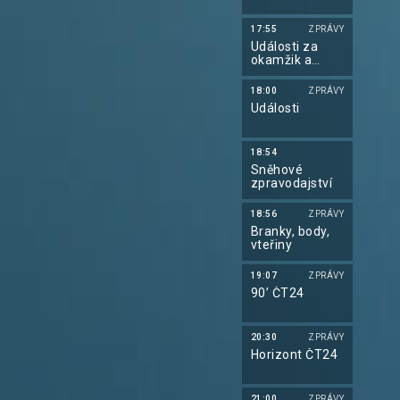
17:55
ZPRÁVY
Události za
okamžik a
počasí
18:00
ZPRÁVY
Události
18:54
Sněhové
zpravodajství
18:56
ZPRÁVY
Branky, body,
vteřiny
19:07
ZPRÁVY
90’ ČT24
20:30
ZPRÁVY
Horizont ČT24
21:00
ZPRÁVY