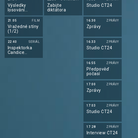
Výsledky
Zabijte
Studio ČT24
losování
diktátora
Šťastných 10
21:05
FILM
16:30
ZPRÁVY
Vražedné stíny
Zprávy
(1/2)
22:40
SERIÁL
16:33
ZPRÁVY
Inspektorka
Studio ČT24
Candice
Renoirová IV
16:55
ZPRÁVY
Předpověď
počasí
17:00
ZPRÁVY
Zprávy
17:03
ZPRÁVY
Studio ČT24
17:28
ZPRÁVY
Interview ČT24