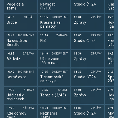
Peče celá
Pevnosti
Studio ČT24
Klasi
země
(1/13)
lyžov
de Sk
2025
14:50
SERIÁL
15:15
DOKUMENT
13:00
ZPRÁVY
15:50
Srdce
Krásné živé
Zprávy
Hokej
památky
liga 
(1/16)
15:45
DOKUMENT
15:40
ZÁBAVA
13:03
ZPRÁVY
18:30
Na cestě po
Klíč
Studio ČT24
Frees
Seattlu
lyžov
frees
lyžov
16:15
ZÁBAVA
16:10
DOKUMENT
13:30
ZPRÁVY
19:50
2025
AZ-kvíz
Už se zase
Zprávy
Alpsk
těším na
lyžov
pondělí
alps
lyžov
16:40
DOKUMENT
17:05
DOKUMENT
13:33
ZPRÁVY
21:05
2025
Černé ovce
Tichomořské
Studio ČT24
Sport
ostrovy s
2025
Martinem
Clunesem
17:00
ZPRÁVY
17:55
SERIÁL
14:00
ZPRÁVY
21:50
(1/3)
Události v
Terapie (3/45)
Zprávy
Hokej
regionech
liga 
17:25
ZÁBAVA
18:20
DOKUMENT
14:03
ZPRÁVY
22:10
Kde domov
Neznámá
Studio ČT24
Motor
můj?
Země
Svět 