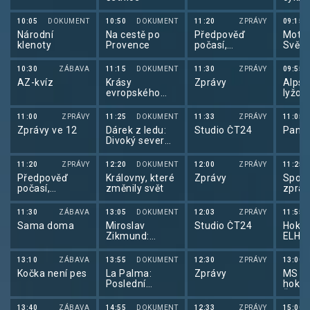
2025
10:05
DOKUMENT
10:50
DOKUMENT
11:20
ZPRÁVY
09:15
Národní
Na cestě po
Předpověď
Motor
klenoty
Provence
počasí,
Svět 
sportovní
zprávy
10:30
ZÁBAVA
11:15
DOKUMENT
11:30
ZPRÁVY
09:55
AZ-kvíz
Krásy
Zprávy
Alpsk
evropského
lyžov
pobřeží
alps
lyžov
11:00
ZPRÁVY
11:25
DOKUMENT
11:33
ZPRÁVY
11:05
2025
Zprávy ve 12
Dárek z ledu:
Studio ČT24
Pano
Divoký sever
Japonska
11:20
ZPRÁVY
12:20
DOKUMENT
12:00
ZPRÁVY
11:25
Předpověď
Královny, které
Zprávy
Sport
počasí,
změnily svět
zpráv
Sportovní
zprávy,
11:30
ZÁBAVA
13:05
DOKUMENT
12:03
ZPRÁVY
11:55
Události v
Sama doma
Miroslav
Studio ČT24
Hokej
regionech plus
Zikmund:
ELH 
Cesta stoletím
(3/3)
13:10
ZÁBAVA
13:55
DOKUMENT
12:30
ZPRÁVY
13:00
Kočka není pes
La Palma:
Zprávy
MS v 
Poslední
hokej
vulkán
Švéds
Česk
13:40
ZÁBAVA
14:55
DOKUMENT
12:33
ZPRÁVY
15:00