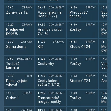
Betano
10:00
ZPRÁVY
09:45
DOKUMENT
10:20
ZPRÁVY
10:25
Zprávy ve 12
Vzpomínky na
Předpověď
Sport
Den D (1/2)
počasí,
zpráv
sportovní
zprávy
10:20
ZPRÁVY
10:30
DOKUMENT
10:30
ZPRÁVY
10:55
Předpověď
Hranice v srdci
Zprávy
Mode
počasí,
(5/16)
gymna
Sportovní
ME v 
zprávy,
gymn
10:30
ZÁBAVA
11:00
ZÁBAVA
10:33
ZPRÁVY
13:15
Události v
2026
Sama doma
Klíč
Studio ČT24
Mode
regionech plus
gymna
ME v 
gymn
12:00
DOKUMENT
11:25
DOKUMENT
11:00
ZPRÁVY
14:30
2026
Toulavá
Cesty víry
Zprávy
Volejb
kamera
Volej
maga
12:40
FILM
11:55
DOKUMENT
11:03
ZPRÁVY
14:50
Pane, vy jste
Cesty kolem
Studio ČT24
Archi
vdova!
světa (11/12)
14:15
SERIÁL
12:45
DOKUMENT
11:30
ZPRÁVY
15:55
Srdce II
Francouzské
Zprávy
Atleti
megaprojekty
Memo
Jose
Odlož
15:15
ZÁBAVA
13:40
DOKUMENT
11:33
ZPRÁVY
18:10