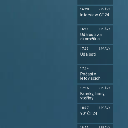
16:28
ZPRÁVY
Interview ČT24
16:55
ZPRÁVY
Události za
okamžik a
počasí
17:00
ZPRÁVY
Události
17:54
Počasí v
letoviscích
17:56
ZPRÁVY
Branky, body,
vteřiny
18:07
ZPRÁVY
90’ ČT24
19:30
ZPRÁVY