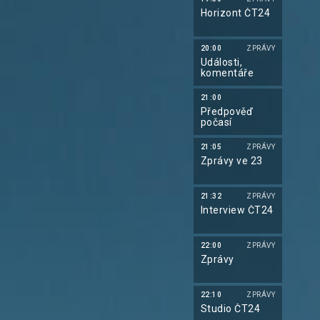
Horizont ČT24
20:00
ZPRÁVY
Události,
komentáře
21:00
Předpověď
počasí
21:05
ZPRÁVY
Zprávy ve 23
21:32
ZPRÁVY
Interview ČT24
22:00
ZPRÁVY
Zprávy
22:10
ZPRÁVY
Studio ČT24