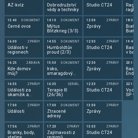
AZ-kvíz
Dobrodružství
Studio ČT24
Ragby
vědy a techniky
ragby
15:40
DOKUMENT
14:10
DOKUMENT
12:00
ZPRÁVY
18:30
Černé ovce
Mýtus
Zprávy
Biatlo
Blitzkrieg (3/3)
Biatl
roku 
16:00
ZPRÁVY
14:55
DOKUMENT
12:03
ZPRÁVY
19:45
Události v
Humboldtův
Studio ČT24
Baske
regionech
proud (2/3)
v bas
3x3 ž
Polsk
16:25
ZÁBAVA
15:50
DOKUMENT
12:30
ZPRÁVY
20:15
Kde domov
Irsko,
Zprávy
Baske
můj?
smaragdový
Ende
ostrov
2025
16:55
ZPRÁVY
16:35
SERIÁL
12:33
ZPRÁVY
22:15
Události za
Terapie III
Studio ČT24
Vodní
okamžik a
(26/36)
SP ve
počasí
slalo
17:00
ZPRÁVY
17:00
DOKUMENT
13:00
ZPRÁVY
Události
Ztracené
Zprávy
adresy
17:56
ZPRÁVY
17:20
ZPRÁVY
13:03
ZPRÁVY
Branky, body,
Zajímavosti z
Studio ČT24
vteřiny
regionů