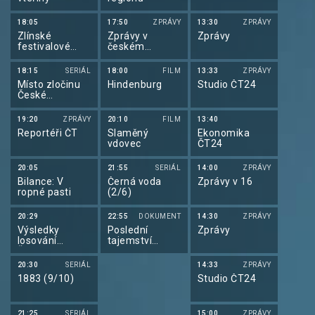
18:05
17:50
ZPRÁVY
13:30
ZPRÁVY
Zlínské
Zprávy v
Zprávy
festivalové
českém
minuty 2026
znakovém
jazyce
18:15
SERIÁL
18:00
FILM
13:33
ZPRÁVY
Místo zločinu
Hindenburg
Studio ČT24
České
Budějovice
(9/13)
19:20
ZPRÁVY
20:10
FILM
13:40
Reportéři ČT
Slaměný
Ekonomika
vdovec
ČT24
20:05
21:55
SERIÁL
14:00
ZPRÁVY
Bilance: V
Černá voda
Zprávy v 16
ropné pasti
(2/6)
20:29
22:55
DOKUMENT
14:30
ZPRÁVY
Výsledky
Poslední
Zprávy
losování
tajemství
Šťastných 10 a
Marilyn
Extra Renty
Monroe
20:30
SERIÁL
14:33
ZPRÁVY
1883 (9/10)
Studio ČT24
21:25
SERIÁL
15:00
ZPRÁVY