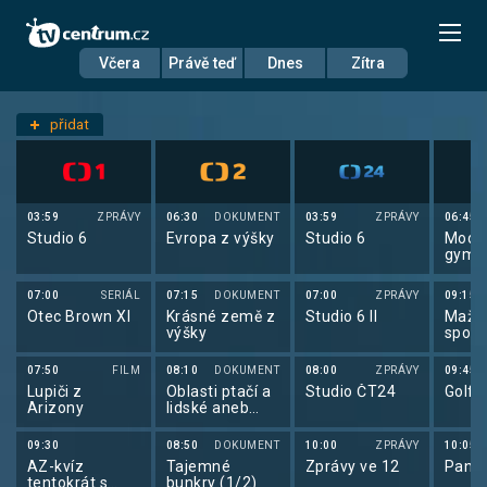
Včera
Právě teď
Dnes
Zítra
Datum
Pondělí 1.6.
přidat
Nastavení stanic
03:59
ZPRÁVY
06:30
DOKUMENT
03:59
ZPRÁVY
06:45
Studio 6
Evropa z výšky
Studio 6
Mode
gymna
ME v 
gymn
07:00
SERIÁL
07:15
DOKUMENT
07:00
ZPRÁVY
09:15
2026
Otec Brown XI
Krásné země z
Studio 6 II
Mažo
výšky
sport:
Mažo
sport
07:50
FILM
08:10
DOKUMENT
08:00
ZPRÁVY
09:45
Lupiči z
Oblasti ptačí a
Studio ČT24
Golf:
Arizony
lidské aneb
Natura
paradoxa?
09:30
08:50
DOKUMENT
10:00
ZPRÁVY
10:05
AZ-kvíz
Tajemné
Zprávy ve 12
Pano
tentokrát s
bunkry (1/2)