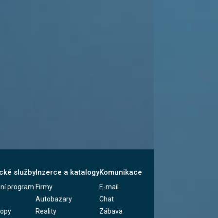
cké služby
Inzerce a katalogy
Komunikace
zní program
Firmy
E-mail
Autobazary
Chat
kopy
Reality
Zábava