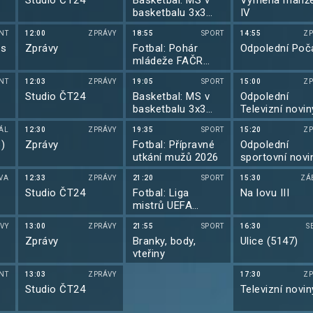
Studio ČT24
Basketbal: MS v
Výměna manže
basketbalu 3x3
IV
mužů 2026 Polsko
NT
12:00
ZPRÁVY
18:55
SPORT
14:55
ZP
 s
Zprávy
Fotbal: Pohár
Odpolední Poč
mládeže FAČR
2026
NT
12:03
ZPRÁVY
19:05
SPORT
15:00
ZP
Studio ČT24
Basketbal: MS v
Odpolední
basketbalu 3x3
Televizní novin
mužů 2026 Polsko
IÁL
12:30
ZPRÁVY
19:35
SPORT
15:20
ZP
6)
Zprávy
Fotbal: Přípravné
Odpolední
utkání mužů 2026
sportovní novi
VA
12:33
ZPRÁVY
21:20
SPORT
15:30
ZÁ
Studio ČT24
Fotbal: Liga
Na lovu III
mistrů UEFA
2025/2026
VY
13:00
ZPRÁVY
21:55
SPORT
16:30
S
Zprávy
Branky, body,
Ulice (5147)
vteřiny
NT
13:03
ZPRÁVY
17:30
ZP
Studio ČT24
Televizní novin