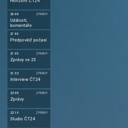
Horizont ČT24
20:00
ZPRÁVY
Události,
komentáře
21:00
Předpověď počasí
21:05
ZPRÁVY
Zprávy ve 23
21:32
ZPRÁVY
Interview ČT24
22:00
ZPRÁVY
Zprávy
22:10
ZPRÁVY
Studio ČT24