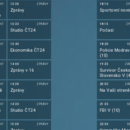
VY
13:30
ZPRÁVY
18:10
ZP
m
Zprávy
Sportovní novi
e
NT
13:33
ZPRÁVY
18:15
ZP
Studio ČT24
Počasí
NT
13:40
18:20
S
Ekonomika ČT24
Policie Modrav
(10)
NT
14:00
ZPRÁVY
19:35
ZÁ
Zprávy v 16
Survivor Česk
Slovensko V (
NT
14:30
ZPRÁVY
20:55
ZÁ
ě
Zprávy
Na Vaší straně
NT
14:33
ZPRÁVY
21:35
S
u
Studio ČT24
FBI V (10)
NT
15:00
ZPRÁVY
22:30
S