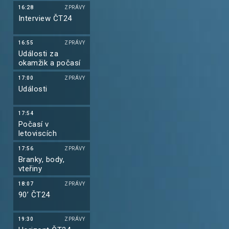
16:28
ZPRÁVY
Interview ČT24
16:55
ZPRÁVY
Události za
okamžik a počasí
17:00
ZPRÁVY
Události
17:54
Počasí v
letoviscích
17:56
ZPRÁVY
Branky, body,
vteřiny
18:07
ZPRÁVY
90’ ČT24
19:30
ZPRÁVY