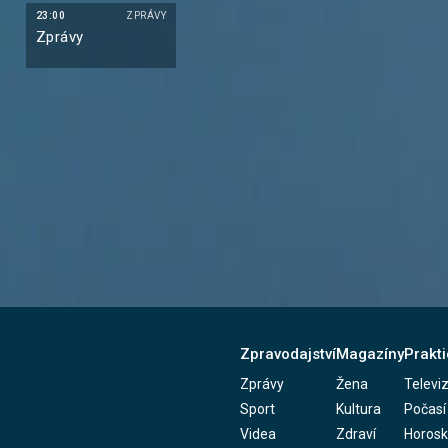
23:00
ZPRÁVY
Zprávy
Zpravodajství
Magazíny
Prakti
Zprávy
Žena
Televi
Sport
Kultura
Počasí
Videa
Zdraví
Horos