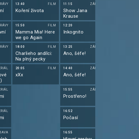
XVIII (14)
RÁVY
13:40
FILM
11:15
ZÁBAVA
10:30
ní
Koření života
Show Jana
Futurama VII
Krause
RÁVY
15:50
FILM
12:20
10:55
vní
Mamma Mia! Here
Inkognito
Futurama VII
we go Again
RÁVY
18:00
FILM
13:25
ZÁBAVA
11:25
Charlieho andílci:
Ano, šéfe!
Simpsonovi X
Na plný pecky
(16)
ERIÁL
20:05
FILM
14:40
ZÁBAVA
11:50
ové
xXx
Ano, šéfe!
Simpsonovi X
)
(17)
ERIÁL
15:55
ZÁBAVA
12:20
mi
Prostřeno!
Simpsonovi X
(18)
ERIÁL
16:52
12:45
mi
Počasí
Simpsonovi X
(19)
BAVA
16:55
13:05