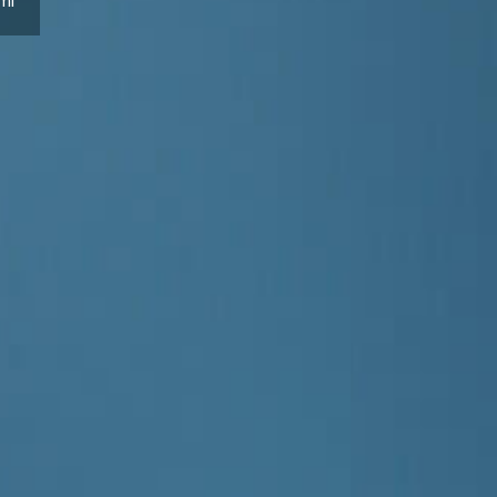
mi
Simpsonovi
(1)
22:15
Simpsonovi
(2)
22:35
Simpsonovi
(3)
23:00
Futurama IX 
23:25
Futurama X (