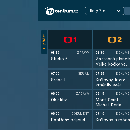
Úterý
2. 6.
přidat
03:59
ZPRÁVY
06:30
DOKUME
Studio 6
Zázračná planet
Velké kočky ve
dne v noci (4/6)
07:00
SERIÁL
07:25
DOKUME
Srdce II
Královny, které
změnily svět
08:00
ZÁBAVA
08:15
DOKUME
Objektiv
Mont-Saint-
Michel: Perla
architektury
08:30
DOKUMENT
09:10
DOKUME
Postřehy odjinud
Královna a mód