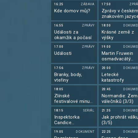
16:25
ZÁBAVA
17:50
ZPRÁ
Kde domov můj?
Zprávy v české
znakovém jazyc
16:55
ZPRÁVY
18:00
DOKUME
Události za
Krásné země z
okamžik a počasí
výšky
17:00
ZPRÁVY
19:00
DOKUME
Události
Martin Fruwein
osmadvacátý
odsouzený
17:56
ZPRÁVY
20:00
DOKUME
Branky, body,
Letecké
vteřiny
katastrofy
18:05
20:45
DOKUME
Zlínské
Normandie: Zem
festivalové minuty
válečníků (3/3)
2026
18:15
SERIÁL
21:35
DOKUME
Inspektorka
Jak prohrát válk
Candice
(3/5)
Renoirová VIII
19:05
DOKUMENT
22:25
DOKUME