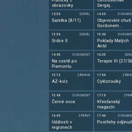
Písničky z
Čechoslovák
obrazovky
Sergej
Vojcechovský
12:50
SERIÁL
14:50
DOKUME
Sanitka (8/11)
Objevování chutí
Gordonem
Ramsaym
13:50
SERIÁL
15:40
DOKUME
Srdce II
Poklady Malých
Antil
14:45
DOKUMENT
16:35
SER
Na cestě po
Terapie III (27/3
Piemontu
15:15
ZÁBAVA
17:00
ZÁBA
AZ-kvíz
Cyklotoulky
15:40
DOKUMENT
17:10
ZPRÁ
Černé ovce
Křesťanský
magazín
16:00
ZPRÁVY
17:40
DOKUME
Události v
Postřehy odjinud
regionech