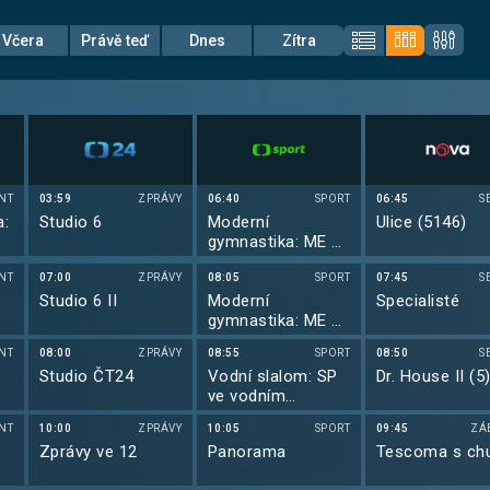
Včera
Právě teď
Dnes
Zítra
NT
03:59
ZPRÁVY
06:40
SPORT
06:45
S
a:
Studio 6
Moderní
Ulice (5146)
gymnastika: ME v
moderní
NT
07:00
ZPRÁVY
gymnastice 2026
08:05
SPORT
07:45
S
Studio 6 II
Moderní
Specialisté
gymnastika: ME v
moderní
NT
08:00
ZPRÁVY
08:55
SPORT
08:50
S
gymnastice 2026
Studio ČT24
Vodní slalom: SP
Dr. House II (5
ve vodním
slalomu 2026
NT
10:00
ZPRÁVY
10:05
SPORT
09:45
ZÁ
a
Zprávy ve 12
Panorama
Tescoma s chu