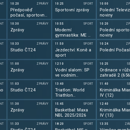
NT
10:20
ZPRÁVY
10:25
SPORT
10:00
ZP
Předpověď
Sportovní zprávy
Polední Televiz
počasí, sportovní
noviny
zprávy
NT
10:30
ZPRÁVY
10:55
SPORT
10:20
ZP
Zprávy
Moderní
Polední sporto
gymnastika: ME v
noviny
moderní
NT
10:33
ZPRÁVY
11:50
SPORT
10:24
ZP
gymnastice 2026
Studio ČT24
Jezdectví: Koně a
Polední Počasí
sport
NT
11:00
ZPRÁVY
12:10
SPORT
10:25
S
Zprávy
Vodní slalom: SP
Ordinace v růž
ve vodním
zahradě 2 (656
slalomu 2026
NT
11:03
ZPRÁVY
13:40
SPORT
11:40
S
ho
Studio ČT24
Triatlon: World
Kriminálka Mia
Triathlon
IV (12)
Championship
NT
11:30
ZPRÁVY
15:45
SPORT
12:40
S
Series 2026
Zprávy
Basketbal: Maxa
Kriminálka Mia
NBL 2025/2026
IV (13)
NT
11:33
ZPRÁVY
18:20
SPORT
13:35
ZÁ