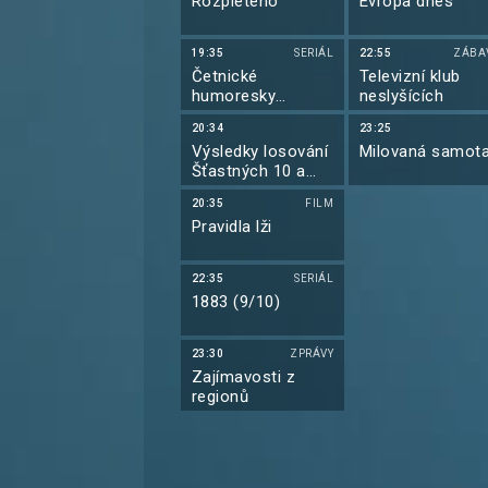
Rozpleteno
Evropa dnes
19:35
SERIÁL
22:55
ZÁBA
Četnické
Televizní klub
humoresky
neslyšících
(22/39)
20:34
23:25
Výsledky losování
Milovaná samot
Šťastných 10 a
Euromiliony
20:35
FILM
Pravidla lži
22:35
SERIÁL
1883 (9/10)
23:30
ZPRÁVY
Zajímavosti z
regionů