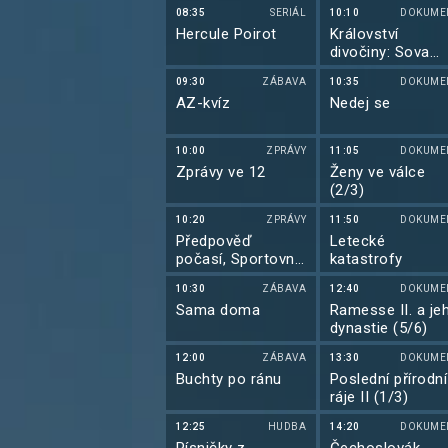
08:35
SERIÁL
10:10
DOKUME
Hercule Poirot
Království
divočiny: Sova
pálená
09:30
ZÁBAVA
10:35
DOKUME
AZ-kvíz
Nedej se
10:00
ZPRÁVY
11:05
DOKUME
Zprávy ve 12
Ženy ve válce
(2/3)
10:20
ZPRÁVY
11:50
DOKUME
Předpověď
Letecké
počasí, Sportovní
katastrofy
zprávy, Události v
10:30
ZÁBAVA
12:40
DOKUME
regionech plus
Sama doma
Ramesse II. a je
dynastie (5/6)
12:00
ZÁBAVA
13:30
DOKUME
Buchty po ránu
Poslední přírodní
ráje II (1/3)
12:25
HUDBA
14:20
DOKUME