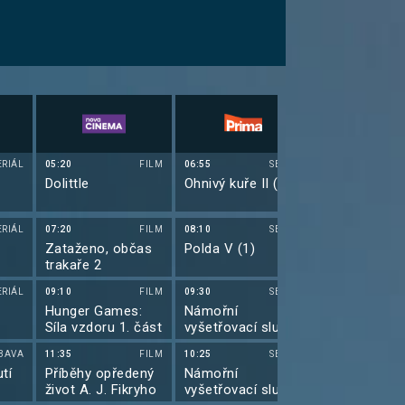
ERIÁL
05:20
FILM
06:55
SERIÁL
06:40
Dolittle
Ohnivý kuře II (15)
Top Gear XXI
ERIÁL
07:20
FILM
08:10
SERIÁL
08:00
Zataženo, občas
Polda V (1)
Hvězdná brá
trakaře 2
(13)
ERIÁL
09:10
FILM
09:30
SERIÁL
08:55
)
Hunger Games:
Námořní
Hvězdná brá
Síla vzdoru 1. část
vyšetřovací služba
(14)
XVIII (13)
BAVA
11:35
FILM
10:25
SERIÁL
10:00
tí
Příběhy opředený
Námořní
Futurama VII
život A. J. Fikryho
vyšetřovací služba