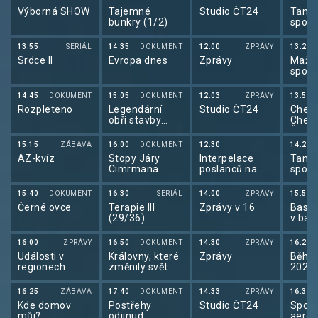
Výborná SHOW
Tajemné
Studio ČT24
Tanec
bunkry (1/2)
sport
13:55
SERIÁL
14:35
DOKUMENT
12:00
ZPRÁVY
13:20
Srdce II
Evropa dnes
Zprávy
Mažo
sport:
Mažo
ČR 20
14:45
DOKUMENT
15:05
DOKUMENT
12:03
ZPRÁVY
13:55
Rozpleteno
Legendární
Studio ČT24
Cheer
obří stavby
Cheer
Francie
ČR 2
15:15
ZÁBAVA
16:00
DOKUMENT
12:30
14:25
AZ-kvíz
Stopy Járy
Interpelace
Tanec
Cimrmana
poslanců na
sport
(3/6)
předsedu vlády
15:40
DOKUMENT
16:30
SERIÁL
14:00
ZPRÁVY
15:50
Černé ovce
Terapie III
Zprávy v 16
Baske
(29/36)
v bas
3x3 
Polsk
16:00
ZPRÁVY
16:50
DOKUMENT
14:30
ZPRÁVY
16:20
Události v
Královny, které
Zprávy
Běh: 
regionech
změnily svět
2026
16:25
ZÁBAVA
17:40
DOKUMENT
14:33
ZPRÁVY
16:35
Kde domov
Postřehy
Studio ČT24
Sport
můj?
odjinud
aerob