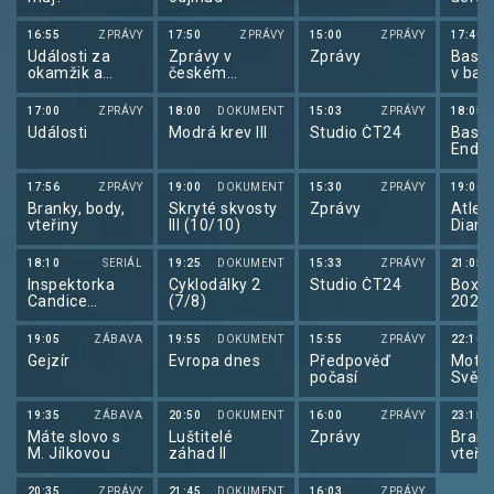
Sport
aerob
16:55
ZPRÁVY
17:50
ZPRÁVY
15:00
ZPRÁVY
17:40
Události za
Zprávy v
Zprávy
Baske
okamžik a
českém
v bas
počasí
znakovém
3x3 
jazyce
Polsk
17:00
ZPRÁVY
18:00
DOKUMENT
15:03
ZPRÁVY
18:05
Události
Modrá krev III
Studio ČT24
Baske
Ende
2025
17:56
ZPRÁVY
19:00
DOKUMENT
15:30
ZPRÁVY
19:00
Branky, body,
Skryté skvosty
Zprávy
Atleti
vteřiny
III (10/10)
Diam
liga 
18:10
SERIÁL
19:25
DOKUMENT
15:33
ZPRÁVY
21:05
Inspektorka
Cyklodálky 2
Studio ČT24
Box: 
Candice
(7/8)
2026
Renoirová VIII
19:05
ZÁBAVA
19:55
DOKUMENT
15:55
ZPRÁVY
22:10
Gejzír
Evropa dnes
Předpověď
Motor
počasí
Svět 
19:35
ZÁBAVA
20:50
DOKUMENT
16:00
ZPRÁVY
23:15
Máte slovo s
Luštitelé
Zprávy
Brank
M. Jílkovou
záhad II
vteři
20:35
ZPRÁVY
21:45
DOKUMENT
16:03
ZPRÁVY