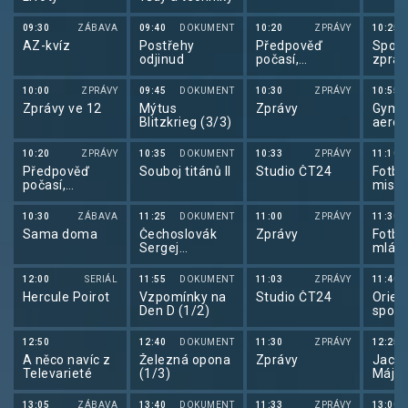
09:30
ZÁBAVA
09:40
DOKUMENT
10:20
ZPRÁVY
10:25
AZ-kvíz
Postřehy
Předpověď
Sport
odjinud
počasí,
zpráv
sportovní
zprávy
10:00
ZPRÁVY
09:45
DOKUMENT
10:30
ZPRÁVY
10:55
Zprávy ve 12
Mýtus
Zprávy
Gymn
Blitzkrieg (3/3)
aerob
Gymn
aerob
10:20
ZPRÁVY
10:35
DOKUMENT
10:33
ZPRÁVY
11:10
2026
Předpověď
Souboj titánů II
Studio ČT24
Fotbal
počasí,
mistr
Sportovní
2025
zprávy,
10:30
ZÁBAVA
11:25
DOKUMENT
11:00
ZPRÁVY
11:30
Události v
Sama doma
Čechoslovák
Zprávy
Fotba
regionech plus
Sergej
mlád
Vojcechovský
2026
12:00
SERIÁL
11:55
DOKUMENT
11:03
ZPRÁVY
11:40
Hercule Poirot
Vzpomínky na
Studio ČT24
Orien
Den D (1/2)
sport
orien
12:50
12:40
DOKUMENT
11:30
ZPRÁVY
12:25
A něco navíc z
Železná opona
Zprávy
Jacht
Televarieté
(1/3)
Májov
2026
13:05
ZÁBAVA
13:40
DOKUMENT
11:33
ZPRÁVY
13:00