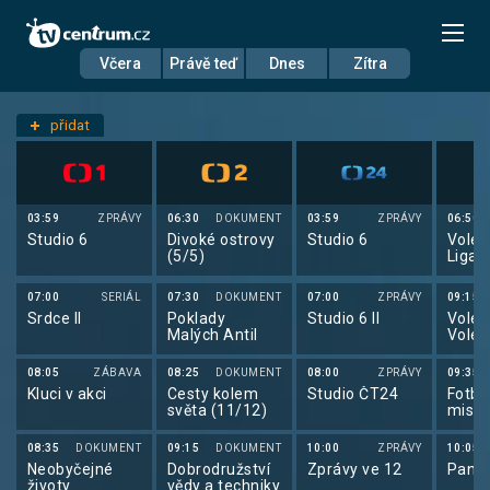
Včera
Právě teď
Dnes
Zítra
Datum
Čtvrtek 4.6.
přidat
Nastavení stanic
03:59
ZPRÁVY
06:30
DOKUMENT
03:59
ZPRÁVY
06:50
Studio 6
Divoké ostrovy
Studio 6
Volej
(5/5)
Liga 
žen 2
07:00
SERIÁL
07:30
DOKUMENT
07:00
ZPRÁVY
09:15
Srdce II
Poklady
Studio 6 II
Volejb
Malých Antil
Volej
maga
08:05
ZÁBAVA
08:25
DOKUMENT
08:00
ZPRÁVY
09:35
Kluci v akci
Cesty kolem
Studio ČT24
Fotbal
světa (11/12)
mistr
2025
08:35
DOKUMENT
09:15
DOKUMENT
10:00
ZPRÁVY
10:05
Neobyčejné
Dobrodružství
Zprávy ve 12
Pano
životy
vědy a techniky