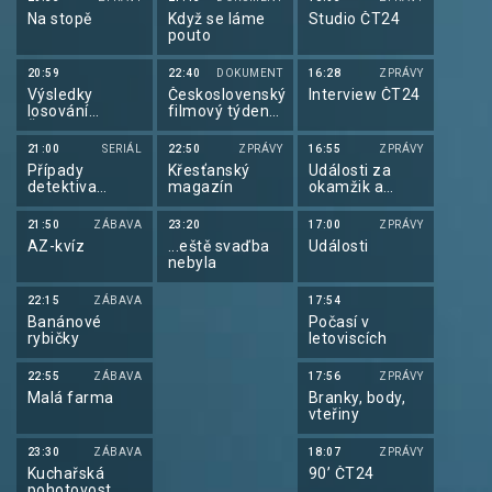
Na stopě
Když se láme
Studio ČT24
pouto
20:59
22:40
DOKUMENT
16:28
ZPRÁVY
Výsledky
Československý
Interview ČT24
losování
filmový týdeník
Šťastných 10 a
1976
Extra Renty
(1620/2379)
21:00
SERIÁL
22:50
ZPRÁVY
16:55
ZPRÁVY
Případy
Křesťanský
Události za
detektiva
magazín
okamžik a
Murdocha XVII
počasí
21:50
ZÁBAVA
23:20
17:00
ZPRÁVY
AZ-kvíz
...eště svaďba
Události
nebyla
22:15
ZÁBAVA
17:54
Banánové
Počasí v
rybičky
letoviscích
22:55
ZÁBAVA
17:56
ZPRÁVY
Malá farma
Branky, body,
vteřiny
23:30
ZÁBAVA
18:07
ZPRÁVY
Kuchařská
90’ ČT24
pohotovost