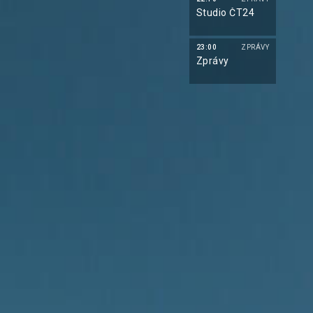
Studio ČT24
23:00
ZPRÁVY
Zprávy