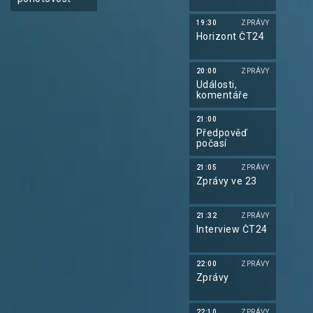
19:30
ZPRÁVY
Horizont ČT24
20:00
ZPRÁVY
Události,
komentáře
21:00
Předpověď
počasí
21:05
ZPRÁVY
Zprávy ve 23
21:32
ZPRÁVY
Interview ČT24
22:00
ZPRÁVY
Zprávy
22:10
ZPRÁVY