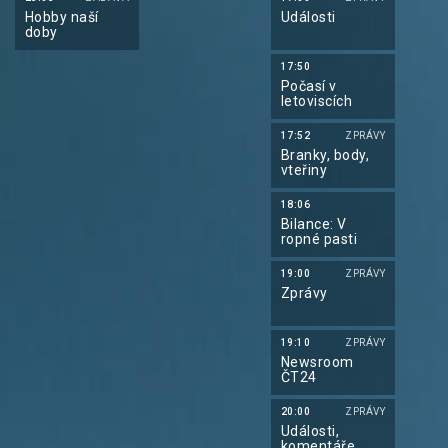
Hobby naší
Události
doby
17:50
Počasí v
letoviscích
17:52
ZPRÁVY
Branky, body,
vteřiny
18:06
Bilance: V
ropné pasti
19:00
ZPRÁVY
Zprávy
19:10
ZPRÁVY
Newsroom
ČT24
20:00
ZPRÁVY
Události,
komentáře