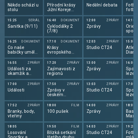
Někdo schází u
Přírodní krásy
Nedělní debata
Fotba
stolu
Jižní Koreje
fotba
(1/2)
2026
15:25
SERIÁL
16:40
DOKUMENT
12:00
ZPRÁVY
14:15
Sanitka (9/11)
Cyklodálky 2
Zprávy
Orien
(7/8)
sport
orien
16:25
DOKUMENT
17:10
DOKUMENT
12:03
ZPRÁVY
15:00
Co naše
Krásy
Studio ČT24
Atleti
babičky uměly
evropského
Diam
a na co my
pobřeží
liga 
jsme
16:55
ZPRÁVY
17:20
ZPRÁVY
13:00
ZPRÁVY
16:00
zapomněli
Události za
Zajímavosti z
Zprávy
Sport
okamžik a
regionů
lezen
počasí
sport
lezen
17:00
ZPRÁVY
17:50
ZPRÁVY
13:03
ZPRÁVY
17:00
Události
Zprávy v
Studio ČT24
Sport
českém
lezen
znakovém
sport
jazyce
lezen
17:52
ZPRÁVY
18:00
FILM
14:00
ZPRÁVY
18:00
Branky, body,
100 pušek
Zprávy
Baske
vteřiny
Maxa
2025
18:05
19:50
FILM
14:03
ZPRÁVY
19:25
Losování
Blízká setkání
Studio ČT24
Fotba
Sportky a
třetího druhu
mlád