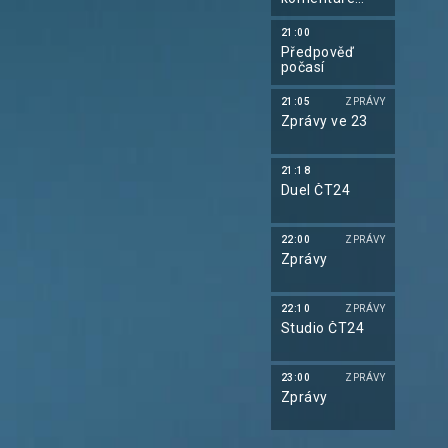
týdne
21:00
Předpověď
počasí
21:05
ZPRÁVY
Zprávy ve 23
21:18
Duel ČT24
22:00
ZPRÁVY
Zprávy
22:10
ZPRÁVY
Studio ČT24
23:00
ZPRÁVY
Zprávy