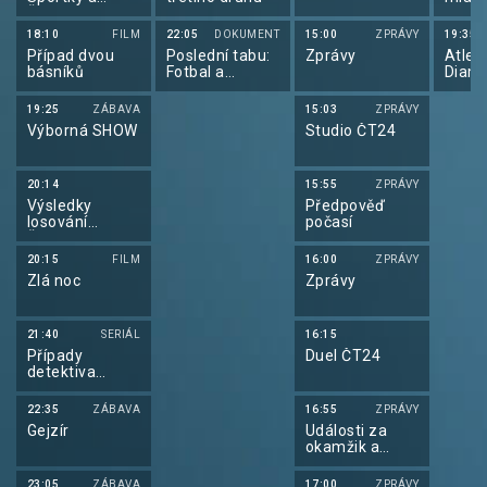
Šance
2026
18:10
FILM
22:05
DOKUMENT
15:00
ZPRÁVY
19:35
Případ dvou
Poslední tabu:
Zprávy
Atleti
básníků
Fotbal a
Diam
homosexualita
liga 
19:25
ZÁBAVA
15:03
ZPRÁVY
Výborná SHOW
Studio ČT24
20:14
15:55
ZPRÁVY
Výsledky
Předpověď
losování
počasí
Šťastných 10
20:15
FILM
16:00
ZPRÁVY
Zlá noc
Zprávy
21:40
SERIÁL
16:15
Případy
Duel ČT24
detektiva
Murdocha XVII
22:35
ZÁBAVA
16:55
ZPRÁVY
Gejzír
Události za
okamžik a
počasí
23:05
ZÁBAVA
17:00
ZPRÁVY