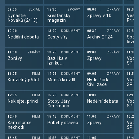
sport
lezen
09:05
SERIÁL
12:30
ZPRÁVY
08:00
ZPRÁVY
09:00
Dynastie
Křesťanský
Zprávy v 10
Veslo
Nováků (2/13)
magazín
Primá
2026
10:00
13:00
DOKUMENT
08:32
ZPRÁVY
10:30
Nedělní debata
Cesty víry
Archiv ČT24
Sport
lezen
sport
lezen
11:00
ZPRÁVY
13:25
DOKUMENT
09:00
ZPRÁVY
11:00
Zprávy
Bazilika v
Zprávy
Vodní
Izniku:
SP ve
Potopená
slalo
záhada
11:05
FILM
14:25
DOKUMENT
09:05
ZPRÁVY
11:55
Kouzelný přítel
Modrá krev III
Hyde Park
Vodní
Civilizace
SP ve
slalo
12:05
FILM
15:20
DOKUMENT
10:00
12:10
Neklejte, princi
Stopy Járy
Nedělní debata
Vodní
Cimrmana
SP ve
(3/6)
slalo
12:40
FILM
15:45
DOKUMENT
11:00
ZPRÁVY
13:20
Kam slunce
Příběhy staveb
Zprávy
Vodní
nechodí
SP ve
slalo
13:45
FILM
15:55
DOKUMENT
11:05
13:45