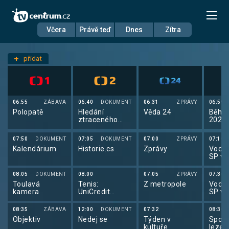
Včera
Právě teď
Dnes
Zítra
Datum
Neděle 7.6.
přidat
Nastavení stanic
06:55
ZÁBAVA
06:40
DOKUMENT
06:31
ZPRÁVY
06:55
Polopatě
Hledání
Věda 24
Běh: 
ztraceného
2026
času
07:50
DOKUMENT
07:05
DOKUMENT
07:00
ZPRÁVY
07:10
Kalendárium
Historie.cs
Zprávy
Vodní
SP ve
slalo
08:05
DOKUMENT
08:00
07:05
ZPRÁVY
07:30
Toulavá
Tenis:
Z metropole
Vodní
kamera
UniCredit
SP ve
Czech Open
slalo
Prostějov 2026
08:35
ZÁBAVA
12:00
DOKUMENT
07:32
08:30
Objektiv
Nedej se
Týden v
Sport
kultuře
lezen