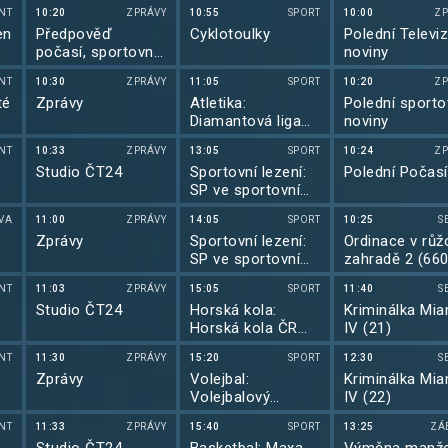
NT
10:20
ZPRÁVY
10:55
SPORT
10:00
ZP
en
Předpověď
Cyklotoulky
Polední Televiz
počasí, sportovní
noviny
zprávy
NT
10:30
ZPRÁVY
11:05
SPORT
10:20
ZP
té
Zprávy
Atletika:
Polední sporto
Diamantová liga
noviny
2026
NT
10:33
ZPRÁVY
13:05
SPORT
10:24
ZP
Studio ČT24
Sportovní lezení:
Polední Počasí
SP ve sportovním
lezení 2026
VA
11:00
ZPRÁVY
14:05
SPORT
10:25
S
Zprávy
Sportovní lezení:
Ordinace v růž
SP ve sportovním
zahradě 2 (660
lezení 2026
NT
11:03
ZPRÁVY
15:05
SPORT
11:40
S
Studio ČT24
Horská kola:
Kriminálka Mia
Horská kola ČR
IV (21)
2026
NT
11:30
ZPRÁVY
15:20
SPORT
12:30
S
Zprávy
Volejbal:
Kriminálka Mia
Volejbalový
IV (22)
magazín
NT
11:33
ZPRÁVY
15:40
SPORT
13:25
ZÁ