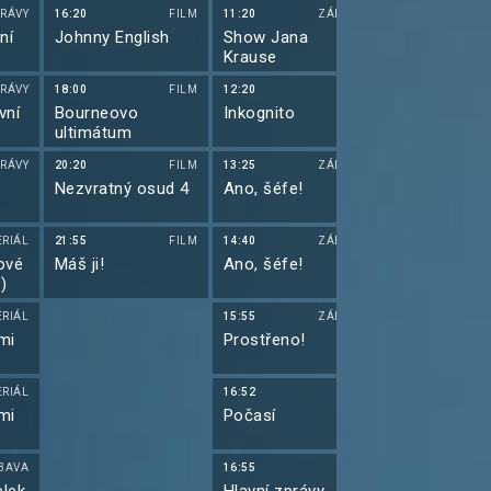
XIX (6)
RÁVY
16:20
FILM
11:20
ZÁBAVA
10:30
ní
Johnny English
Show Jana
Futurama IX 
Krause
RÁVY
18:00
FILM
12:20
10:55
vní
Bourneovo
Inkognito
Futurama IX 
ultimátum
RÁVY
20:20
FILM
13:25
ZÁBAVA
11:25
Nezvratný osud 4
Ano, šéfe!
Simpsonovi 
(18)
ERIÁL
21:55
FILM
14:40
ZÁBAVA
11:50
ové
Máš ji!
Ano, šéfe!
Simpsonovi 
)
(19)
ERIÁL
15:55
ZÁBAVA
12:20
mi
Prostřeno!
Simpsonovi 
(20)
ERIÁL
16:52
12:45
mi
Počasí
Simpsonovi 
(21)
BAVA
16:55
13:05