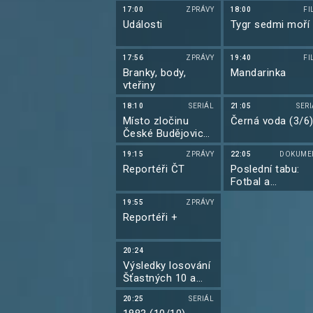
17:00
ZPRÁVY
18:00
FI
Události
Tygr sedmi moří
17:56
ZPRÁVY
19:40
FI
Branky, body,
Mandarinka
vteřiny
18:10
SERIÁL
21:05
SER
Místo zločinu
Černá voda (3/6
České Budějovice
(10/13)
19:15
ZPRÁVY
22:05
DOKUME
Reportéři ČT
Poslední tabu:
Fotbal a
homosexualita
19:55
ZPRÁVY
Reportéři +
20:24
Výsledky losování
Šťastných 10 a
Extra Renty
20:25
SERIÁL