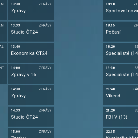
LM
13:30
ZPRÁVY
18:10
ZP
Zprávy
Sportovní novi
LM
13:33
ZPRÁVY
18:15
ZP
Studio ČT24
Počasí
IÁL
13:40
18:20
S
)
Ekonomika ČT24
Specialisté (14
NT
14:00
ZPRÁVY
19:30
S
Zprávy v 16
Specialisté (14
14:30
ZPRÁVY
20:40
ZÁ
Zprávy
Víkend
14:33
ZPRÁVY
21:20
S
Studio ČT24
FBI V (13)
15:00
ZPRÁVY
22:15
S