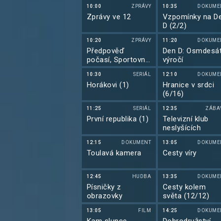
10:00
ZPRÁVY
10:35
DOKUME
Zprávy ve 12
Vzpomínky na D
D (2/2)
10:20
ZPRÁVY
11:20
DOKUME
Předpověď
Den D: Osmdesá
počasí, Sportovní
výročí
zprávy, Události v
10:30
SERIÁL
12:10
DOKUME
regionech plus
Horákovi (1)
Hranice v srdci
(6/16)
11:25
SERIÁL
12:35
ZÁBA
První republika (1)
Televizní klub
neslyšících
12:15
DOKUMENT
13:05
DOKUME
Toulavá kamera
Cesty víry
12:45
HUDBA
13:35
DOKUME
Písničky z
Cesty kolem
obrazovky
světa (12/12)
13:05
FILM
14:25
DOKUME