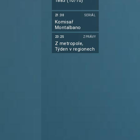
1883 (10/10)
21:30
SERIÁL
Komisař
Montalbano
23:25
ZPRÁVY
Z metropole,
Týden v regionech