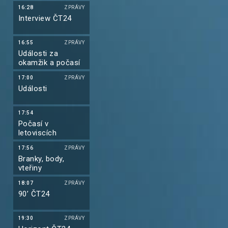
16:28
ZPRÁVY
Interview ČT24
16:55
ZPRÁVY
Události za
okamžik a počasí
17:00
ZPRÁVY
Události
17:54
Počasí v
letoviscích
17:56
ZPRÁVY
Branky, body,
vteřiny
18:07
ZPRÁVY
90’ ČT24
19:30
ZPRÁVY