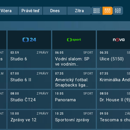
Včera
Právě teď
Dnes
Zítra
NT
03:59
ZPRÁVY
06:05
SPORT
06:35
S
 s
Studio 6
Vodní slalom: SP
Ulice (5150)
ve vodním
slalomu 2026
LM
07:00
ZPRÁVY
07:35
SPORT
07:35
S
Studio 6 II
Americký fotbal:
Kriminálka Andě
Snapbacks liga
2026
NT
08:00
ZPRÁVY
10:05
SPORT
08:50
S
Studio ČT24
Panorama
Dr. House II (9
NT
10:00
ZPRÁVY
10:25
SPORT
09:50
ZÁ
Zprávy ve 12
Sportovní zprávy
Tescoma s chu