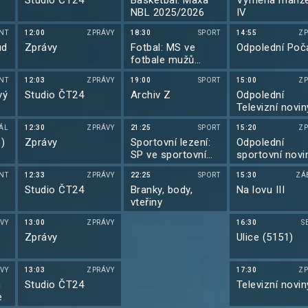
Studio ČT24
Basketbal: Maxa
Výměna manže
NBL 2025/2026
IV
NT
12:00
ZPRÁVY
18:30
SPORT
14:55
ZP
ud
Zprávy
Fotbal: MS ve
Odpolední Poč
fotbale mužů
2026
NT
12:03
ZPRÁVY
19:00
SPORT
15:00
ZP
vý
Studio ČT24
Archiv Z
Odpolední
Televizní novin
IÁL
12:30
ZPRÁVY
21:25
SPORT
15:20
ZP
6)
Zprávy
Sportovní lezení:
Odpolední
SP ve sportovním
sportovní novi
lezení 2026
NT
12:33
ZPRÁVY
22:25
SPORT
15:30
ZÁ
Studio ČT24
Branky, body,
Na lovu III
vteřiny
VY
13:00
ZPRÁVY
16:30
S
Zprávy
Ulice (5151)
VY
13:03
ZPRÁVY
17:30
ZP
m
Studio ČT24
Televizní novin
e