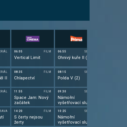
ERIÁL
06:05
FILM
06:55
SERIÁL
06:55
Vertical Limit
Ohnivý kuře II (19)
Top Gear XXI
ERIÁL
08:35
FILM
08:15
SERIÁL
08:00
l II
Chlapectví
Polda V (2)
Hvězdná brá
(21)
ERIÁL
11:55
FILM
09:30
SERIÁL
08:55
)
Space Jam: Nový
Námořní
Hvězdná brá
začátek
vyšetřovací služba
(22)
XIX (5)
BAVA
14:20
FILM
10:25
SERIÁL
10:00
tí
S čerty nejsou
Námořní
Futurama IX 
žerty
vyšetřovací služba