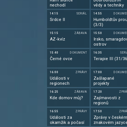
Kam slunce
Dobrodružství
nechodí
vědy a techniky
14:15
SERIÁL
14:55
DOKUME
Srdce II
Humboldtův pro
(3/3)
15:15
ZÁBAVA
15:50
DOKUME
AZ-kvíz
Irsko, smaragdo
ostrov
15:40
DOKUMENT
16:35
SER
Černé ovce
Terapie III (31/3
16:00
ZPRÁVY
17:00
DOKUME
Události v
Zašlapané
regionech
projekty
16:25
ZÁBAVA
17:20
ZPRÁ
Kde domov můj?
Zajímavosti z
regionů
16:55
ZPRÁVY
17:50
ZPRÁ
Události za
Zprávy v české
okamžik a počasí
znakovém jazyc