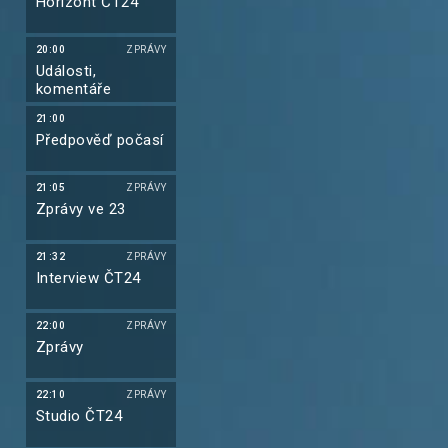
Horizont ČT24
20:00
ZPRÁVY
Události,
komentáře
21:00
Předpověď počasí
21:05
ZPRÁVY
Zprávy ve 23
21:32
ZPRÁVY
Interview ČT24
22:00
ZPRÁVY
Zprávy
22:10
ZPRÁVY
Studio ČT24