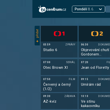
Pondělí
8. 6.
přidat
03:59
ZPRÁVY
06:30
DOKUME
Studio 6
Objevování chutí
Gordonem
Ramsaym
07:00
SERIÁL
07:20
FI
Otec Brown XI
Jean od Floretty
07:50
FILM
09:15
DOKUME
Červený a černý
Umírám rád
(1/2)
09:30
ZÁBAVA
10:10
DOKUME
AZ-kvíz
Ve stínu
kakaovníku