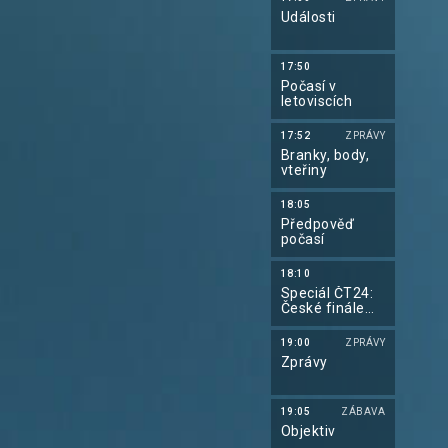
Události
17:50
Počasí v
letoviscích
17:52
ZPRÁVY
Branky, body,
vteřiny
18:05
Předpověď
počasí
18:10
Speciál ČT24:
České finále
Wimbledonu
19:00
ZPRÁVY
Zprávy
19:05
ZÁBAVA
Objektiv