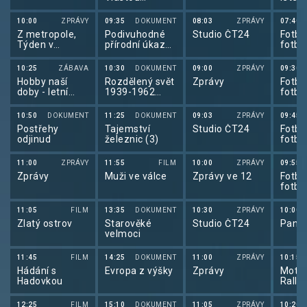
Průchovou
10:00
ZPRÁVY
09:35
DOKUMENT
08:03
ZPRÁVY
07:40
Z metropole,
Podivuhodné
Studio ČT24
Fotba
Týden v
přírodní úkazy
fotba
regionech
(1/2)
2026
10:25
ZÁBAVA
10:30
DOKUMENT
09:00
ZPRÁVY
09:30
Hobby naší
Rozdělený svět
Zprávy
Fotba
doby - letní
1939-1962
fotba
speciál
(2/6)
2026
10:50
DOKUMENT
11:25
DOKUMENT
09:03
ZPRÁVY
09:45
Postřehy
Tajemství
Studio ČT24
Fotba
odjinud
železnic (3)
fotba
2026
11:00
ZPRÁVY
11:55
FILM
10:00
ZPRÁVY
09:55
Zprávy
Muži ve válce
Zprávy ve 12
Fotba
fotba
2026
11:05
FILM
13:35
DOKUMENT
10:30
ZPRÁVY
10:00
Zlatý ostrov
Starověké
Studio ČT24
Pano
velmoci
11:45
FILM
14:25
DOKUMENT
11:00
ZPRÁVY
10:15
Hádání s
Evropa z výšky
Zprávy
Motor
Hadovkou
Rally
12:25
FILM
15:10
DOKUMENT
11:05
ZPRÁVY
10:20