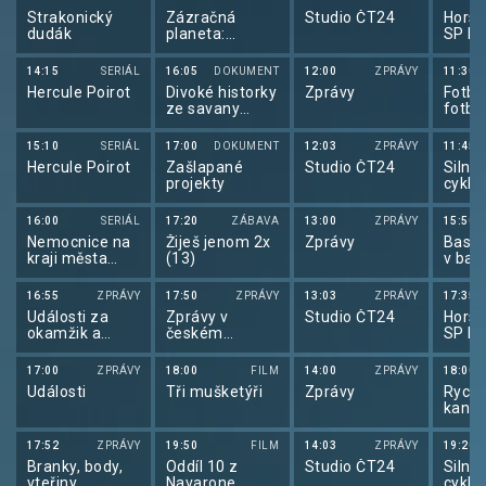
Strakonický
Zázračná
Studio ČT24
Horsk
dudák
planeta:
SP ho
Svérázné
kol 2
chování zvířat
14:15
SERIÁL
16:05
DOKUMENT
12:00
ZPRÁVY
11:30
(3/3)
Hercule Poirot
Divoké historky
Zprávy
Fotba
ze savany
fotba
(1/3)
2026
15:10
SERIÁL
17:00
DOKUMENT
12:03
ZPRÁVY
11:45
Hercule Poirot
Zašlapané
Studio ČT24
Silnič
projekty
cyklis
de Fr
16:00
SERIÁL
17:20
ZÁBAVA
13:00
ZPRÁVY
15:50
Nemocnice na
Žiješ jenom 2x
Zprávy
Baske
kraji města
(13)
v bas
(3/20)
U17 ž
Česk
16:55
ZPRÁVY
17:50
ZPRÁVY
13:03
ZPRÁVY
17:35
Události za
Zprávy v
Studio ČT24
Horsk
okamžik a
českém
SP ho
počasí
znakovém
kol 2
jazyce
17:00
ZPRÁVY
18:00
FILM
14:00
ZPRÁVY
18:00
Události
Tři mušketýři
Zprávy
Rychl
kanoi
v rych
kanoi
17:52
ZPRÁVY
19:50
FILM
14:03
ZPRÁVY
19:20
2026
Branky, body,
Oddíl 10 z
Studio ČT24
Silnič
vteřiny
Navarone
cyklis