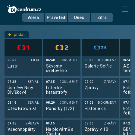
Včera
Právě teď
Dnes
Zítra
Datum
Sobota 11.7.
přidat
Nastavení stanic
06:50
FILM
06:40
DOKUMENT
06:30
DOKUMENT
06:40
Lustr
Skvosty
Galerie Selfie
AZ-kv
světového
tento
stavitelství
Beta
07:35
SERIÁL
07:35
DOKUMENT
07:00
ZPRÁVY
07:10
Úsměvy Niny
Letecké
Zprávy
Fotba
Divíškové
katastrofy
fotba
2026
08:15
SERIÁL
08:20
DOKUMENT
07:05
DOKUMENT
07:15
Otec Brown XI
Ponorky (1/2)
Historie.cs
Fotba
fotba
2026
09:05
ZÁBAVA
09:15
08:00
ZPRÁVY
07:25
Všechnopárty
Na plovárně s
Zprávy v 10
BBV p
Vlastou
letec