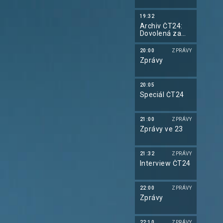
19:32
Archiv ČT24:
Dovolená za
dráty
20:00
ZPRÁVY
Zprávy
20:05
Speciál ČT24
21:00
ZPRÁVY
Zprávy ve 23
21:32
ZPRÁVY
Interview ČT24
22:00
ZPRÁVY
Zprávy
22:10
ZPRÁVY