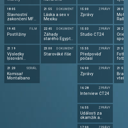
de Fr
18:05
21:55
DOKUMENT
15:00
ZPRÁVY
20:05
Slavnostní
Láska a sex v
Zprávy
Motor
zakončení MFF
Mexiku
Rally
Karlovy Vary
2026
19:45
FILM
22:45
DOKUMENT
15:03
ZPRÁVY
20:20
Postřižiny
Záhady
Studio ČT24
Orien
starého Egypta
sport
(2/10)
orien
běhu
21:19
23:00
DOKUMENT
15:55
ZPRÁVY
21:50
Výsledky
Starověké říše
Předpověď
Fotba
losování
počasí
fotba
Šťastných 10 a
2026
Euromiliony
21:20
SERIÁL
16:00
ZPRÁVY
21:55
Komisař
Zprávy
Brank
Montalbano
vteři
16:28
ZPRÁVY
Interview ČT24
16:55
ZPRÁVY
Události za
okamžik a
počasí
17:00
ZPRÁVY