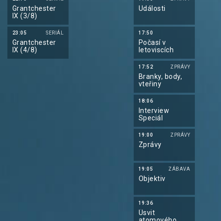
Grantchester
Události
IX (3/8)
23:05
SERIÁL
17:50
Grantchester
Počasí v
IX (4/8)
letoviscích
17:52
ZPRÁVY
Branky, body,
vteřiny
18:06
Interview
Speciál
19:00
ZPRÁVY
Zprávy
19:05
ZÁBAVA
Objektiv
19:36
Úsvit
atomového