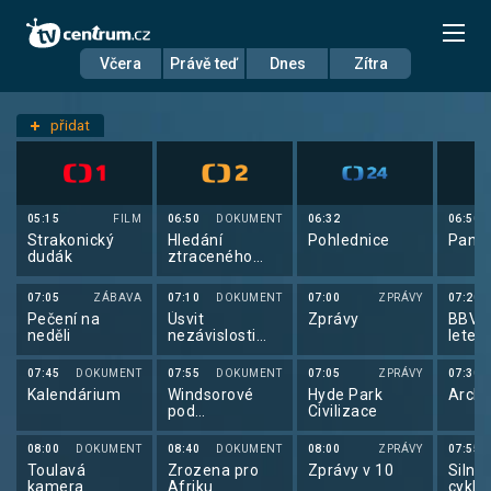
Včera
Právě teď
Dnes
Zítra
Datum
Neděle 12.7.
přidat
Nastavení stanic
05:15
FILM
06:50
DOKUMENT
06:32
06:50
Strakonický
Hledání
Pohlednice
Pano
dudák
ztraceného
času
07:05
ZÁBAVA
07:10
DOKUMENT
07:00
ZPRÁVY
07:20
Pečení na
Úsvit
Zprávy
BBV p
neděli
nezávislosti
letec
(2/2)
07:45
DOKUMENT
07:55
DOKUMENT
07:05
ZPRÁVY
07:30
Kalendárium
Windsorové
Hyde Park
Archi
pod
Civilizace
drobnohledem
(2/5)
08:00
DOKUMENT
08:40
DOKUMENT
08:00
ZPRÁVY
07:55
Toulavá
Zrozena pro
Zprávy v 10
Silnič
kamera
Afriku
cyklis