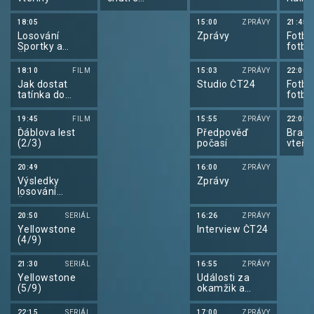
Gordonem
Ramsaym
18:05
15:00
ZPRÁVY
21:45
Losování
Zprávy
Fotba
Sportky a
fotba
Šance
2026
18:10
FILM
15:03
ZPRÁVY
22:00
Jak dostat
Studio ČT24
Fotba
tatínka do
fotba
polepšovny
2026
19:45
FILM
15:55
ZPRÁVY
22:05
Ďáblova lest
Předpověď
Brank
(2/3)
počasí
vteři
20:49
16:00
ZPRÁVY
Výsledky
Zprávy
losování
Šťastných 10
20:50
SERIÁL
16:26
ZPRÁVY
Yellowstone
Interview ČT24
(4/9)
21:30
SERIÁL
16:55
ZPRÁVY
Yellowstone
Události za
(5/9)
okamžik a
počasí
22:15
SERIÁL
17:00
ZPRÁVY