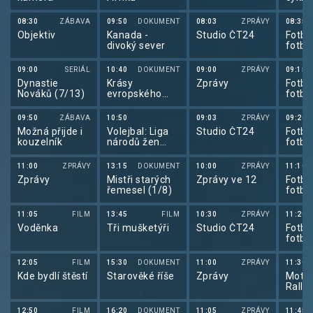
de Fr
08:30
ZÁBAVA
09:50
DOKUMENT
08:03
ZPRÁVY
08:35
Objektiv
Kanada -
Studio ČT24
Fotba
divoký sever
fotba
2026
09:00
SERIÁL
10:40
DOKUMENT
09:00
ZPRÁVY
09:15
Dynastie
Krásy
Zprávy
Fotba
Nováků (7/13)
evropského
fotba
pobřeží
2026
09:50
ZÁBAVA
10:50
09:03
ZPRÁVY
09:20
Možná přijde i
Volejbal: Liga
Studio ČT24
Fotba
kouzelník
národů žen
fotba
2026 Srbsko
2026
11:00
ZPRÁVY
13:15
DOKUMENT
10:00
ZPRÁVY
11:10
Zprávy
Mistři starých
Zprávy ve 12
Fotba
řemesel (1/8)
fotba
2026
11:05
FILM
13:45
FILM
10:30
ZPRÁVY
11:20
Voděnka
Tři mušketýři
Studio ČT24
Fotba
fotba
2026
12:05
FILM
15:30
DOKUMENT
11:00
ZPRÁVY
11:30
Kde bydlí štěstí
Starověké říše
Zprávy
Motor
Rally
12:50
FILM
16:20
DOKUMENT
11:05
ZPRÁVY
11:45