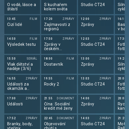
O vodě, lásce a
S kuchařem
Studio ČT24
Silnič
štěstí
kolem světa
cyklis
de Fr
13:45
FILM
17:20
ZPRÁVY
12:00
ZPRÁVY
16:10
Cizí lidé
Zajímavosti z
Zprávy
Baske
regionů
v bas
U17 ž
Česk
14:50
FILM
17:50
ZPRÁVY
12:03
ZPRÁVY
17:35
Výsledek testu
Zprávy v
Studio ČT24
Fotba
českém
fotba
znakovém
2026
jazyce
15:50
SERIÁL
18:00
FILM
13:00
ZPRÁVY
19:20
Vlak dětství a
Dostavník
Zprávy
Silnič
naděje (3/6)
cyklis
de Fr
16:55
ZPRÁVY
19:55
FILM
13:03
ZPRÁVY
20:00
Události za
Rocky 2
Studio ČT24
Fotba
okamžik a
fotba
počasí
2026
17:00
ZPRÁVY
21:55
DOKUMENT
14:00
ZPRÁVY
20:05
Události
Čína: Sociální
Zprávy
Rychl
kredit mé ženy
kanoi
v rych
kanoi
17:52
ZPRÁVY
22:45
DOKUMENT
14:03
ZPRÁVY
21:25
2026
Branky, body,
Objevování
Studio ČT24
Motor
vteřiny
chutí s
Rally