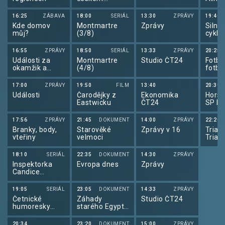
znakovém
Conti
jazyce
Tour 
16:25
ZÁBAVA
18:00
SERIÁL
13:30
ZPRÁVY
19:40
Kde domov
Montmartre
Zprávy
Silnič
můj?
(3/8)
cyklis
de Fr
16:55
ZPRÁVY
18:50
SERIÁL
13:33
ZPRÁVY
20:25
Události za
Montmartre
Studio ČT24
Fotba
okamžik a
(4/8)
fotba
počasí
2026
17:00
ZPRÁVY
19:50
FILM
13:40
20:30
Události
Čarodějky z
Ekonomika
Horsk
Eastwicku
ČT24
SP ho
kol 2
17:56
ZPRÁVY
21:45
DOKUMENT
14:00
ZPRÁVY
22:20
Branky, body,
Starověké
Zprávy v 16
Triatl
vteřiny
velmoci
Triat
Cham
Serie
18:10
SERIÁL
22:35
DOKUMENT
14:30
ZPRÁVY
Inspektorka
Evropa dnes
Zprávy
Candice
Renoirová IX
19:05
SERIÁL
23:05
DOKUMENT
14:33
ZPRÁVY
Četnické
Záhady
Studio ČT24
humoresky
starého Egypta
(27/39)
(2/10)
20:34
23:20
DOKUMENT
15:00
ZPRÁVY