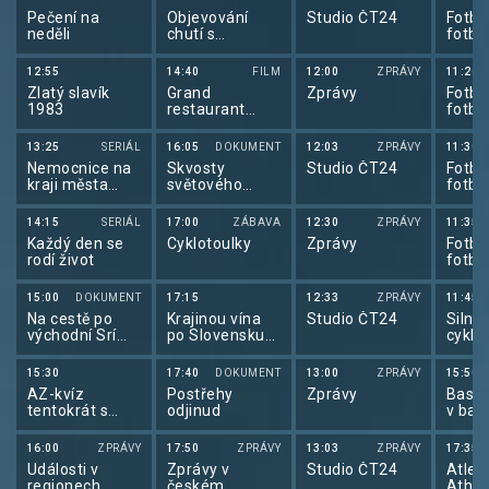
Pečení na
Objevování
Studio ČT24
Fotba
neděli
chutí s
fotba
Gordonem
2026
Ramsaym
12:55
14:40
FILM
12:00
ZPRÁVY
11:20
Zlatý slavík
Grand
Zprávy
Fotba
1983
restaurant
fotba
pana Septima
2026
13:25
SERIÁL
16:05
DOKUMENT
12:03
ZPRÁVY
11:30
Nemocnice na
Skvosty
Studio ČT24
Fotba
kraji města
světového
fotba
(3/20)
stavitelství
2026
14:15
SERIÁL
17:00
ZÁBAVA
12:30
ZPRÁVY
11:35
Každý den se
Cyklotoulky
Zprávy
Fotba
rodí život
fotba
2026
15:00
DOKUMENT
17:15
12:33
ZPRÁVY
11:45
Na cestě po
Krajinou vína
Studio ČT24
Silnič
východní Srí
po Slovensku
cyklis
Lance
(2/6)
de Fr
15:30
17:40
DOKUMENT
13:00
ZPRÁVY
15:50
AZ-kvíz
Postřehy
Zprávy
Baske
tentokrát s
odjinud
v bas
Betano
U17 ž
Česk
16:00
ZPRÁVY
17:50
ZPRÁVY
13:03
ZPRÁVY
17:35
Události v
Zprávy v
Studio ČT24
Atlet
regionech
českém
Athle