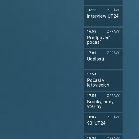
16:28
ZPRÁVY
Interview ČT24
16:55
ZPRÁVY
Předpověď
počasí
17:00
ZPRÁVY
Události
17:54
Počasí v
letoviscích
17:56
ZPRÁVY
Branky, body,
vteřiny
18:07
ZPRÁVY
90’ ČT24
19:30
ZPRÁVY