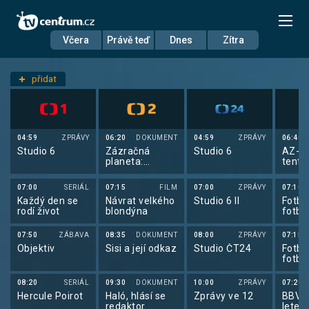
Včera
Právě teď
Dnes
Zítra
Datum
Úterý 14.7.
přidat
Nastavení stanic
04:59
ZPRÁVY
06:20
DOKUMENT
04:59
ZPRÁVY
06:40
Studio 6
Zázračná
Studio 6
AZ-kv
planeta:
tento
Svérázné
Beta
chování zvířat
07:00
SERIÁL
07:15
FILM
07:00
ZPRÁVY
07:10
(3/3)
Každý den se
Návrat velkého
Studio 6 II
Fotba
rodí život
blondýna
fotba
2026
07:50
ZÁBAVA
08:35
DOKUMENT
08:00
ZPRÁVY
07:15
Objektiv
Sisi a její odkaz
Studio ČT24
Fotba
fotba
2026
08:20
SERIÁL
09:30
DOKUMENT
10:00
ZPRÁVY
07:20
Hercule Poirot
Haló, hlásí se
Zprávy ve 12
BBV p
redaktor
letec