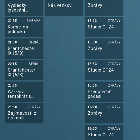
Výsledky
Náš venkov
Zprávy
losování
Šťastných 10 a
Euromiliony
20:35
ZÁBAVA
15:03
ZPRÁVY
Komici na
Studio ČT24
jedničku
21:30
SERIÁL
15:30
ZPRÁVY
Grantchester
Zprávy
IX (5/8)
22:15
SERIÁL
15:33
ZPRÁVY
Grantchester
Studio ČT24
IX (6/8)
23:05
15:55
ZPRÁVY
AZ-kvíz
Předpověď
tentokrát s
počasí
Betano
23:30
ZPRÁVY
16:00
ZPRÁVY
Zajímavosti z
Zprávy
regionů
16:03
ZPRÁVY
Studio ČT24