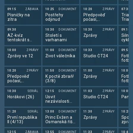
Laufer!
09:15
ZÁBAVA
10:25
DOKUMENT
10:20
ZPRÁVY
07:35
Písničky na
Postřehy
Předpověď
Triatl
zítra
odjinud
počasí,
Triat
sportovní
Cham
zprávy
Serie
09:30
10:30
DOKUMENT
10:30
ZPRÁVY
09:10
AZ-kvíz
Století s
Zprávy
Silnič
tentokrát s
varhanami
cyklis
Betano
de Fr
10:00
ZPRÁVY
11:00
DOKUMENT
10:33
ZPRÁVY
09:50
Zprávy ve 12
Život válečníka
Studio ČT24
Fotba
fotba
2026
10:20
ZPRÁVY
11:50
DOKUMENT
11:00
ZPRÁVY
10:00
Předpověď
K poctě zbraň!
Zprávy
Fotba
počasí,
(3/8)
fotba
Sportovní
2026
zprávy,
10:30
SERIÁL
12:15
DOKUMENT
11:03
ZPRÁVY
10:05
Události v
Horákovi (26)
Úsvit
Studio ČT24
Pano
regionech plus
nezávislosti
(2/2)
11:20
SERIÁL
13:00
DOKUMENT
11:30
ZPRÁVY
10:25
První republika
Princ Evžen a
Zprávy
Sport
II (4/13)
Osmanská říše
zpráv
(1/2)
12:15
ZÁBAVA
13:55
DOKUMENT
11:33
ZPRÁVY
10:40