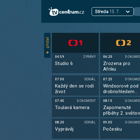
Středa
15. 7.
přidat
04:59
ZPRÁVY
06:20
DOKUME
Studio 6
Zrozena pro
Afriku
07:00
SERIÁL
07:25
DOKUME
Každý den se rodí
Windsorové pod
život
drobnohledem
(2/5)
07:45
DOKUMENT
08:15
DOKUME
Toulavá kamera
Zapomenuté
příběhy 2. světo
války (5/6)
08:20
SERIÁL
09:05
DOKUME
Vyprávěj
Počesku