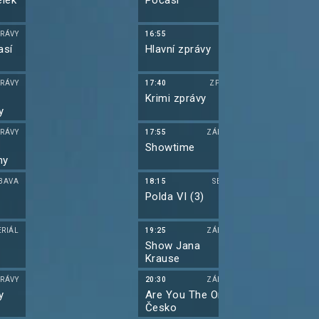
lek
Počasí
Simpsonovi I
(15)
RÁVY
16:55
13:25
así
Hlavní zprávy
Hvězdná brá
(15)
RÁVY
17:40
ZPRÁVY
14:20
Krimi zprávy
Hvězdná brá
y
(16)
RÁVY
17:55
ZÁBAVA
15:15
Showtime
Futurama IX 
ny
BAVA
18:15
SERIÁL
15:40
Polda VI (3)
Futurama IX 
ERIÁL
19:25
ZÁBAVA
16:00
Show Jana
Futurama IX 
Krause
RÁVY
20:30
ZÁBAVA
16:25
y
Are You The One?
Simpsonovi 
Česko
(17)