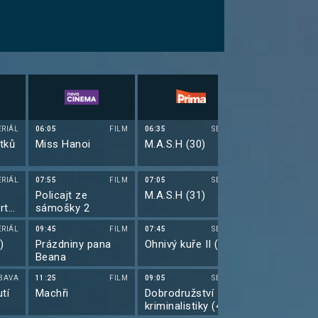
ERIÁL
06:05
FILM
06:35
SERIÁL
06:45
tků
Miss Hanoi
M.A.S.H (30)
To nejlepší 
Gearu: Top 4
ERIÁL
07:55
FILM
07:05
SERIÁL
07:45
Policajt ze
M.A.S.H (31)
Top Gear spe
rty
sámošky 2
(5)
ERIÁL
09:45
FILM
07:45
SERIÁL
08:45
)
Prázdniny pana
Ohnivý kuře II (45)
Hvězdná brá
Beana
(13)
BAVA
11:25
FILM
09:05
SERIÁL
09:35
tí
Machři
Dobrodružství
Hvězdná brá
kriminalistiky (4)
(14)