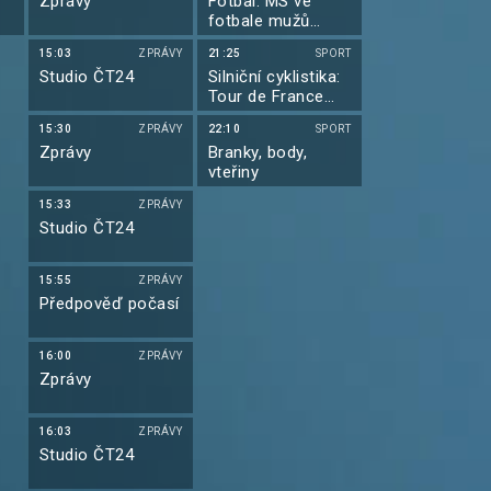
Zprávy
Fotbal: MS ve
fotbale mužů
2026
15:03
ZPRÁVY
21:25
SPORT
Studio ČT24
Silniční cyklistika:
Tour de France
2026
15:30
ZPRÁVY
22:10
SPORT
Zprávy
Branky, body,
vteřiny
15:33
ZPRÁVY
Studio ČT24
15:55
ZPRÁVY
Předpověď počasí
16:00
ZPRÁVY
Zprávy
16:03
ZPRÁVY
Studio ČT24