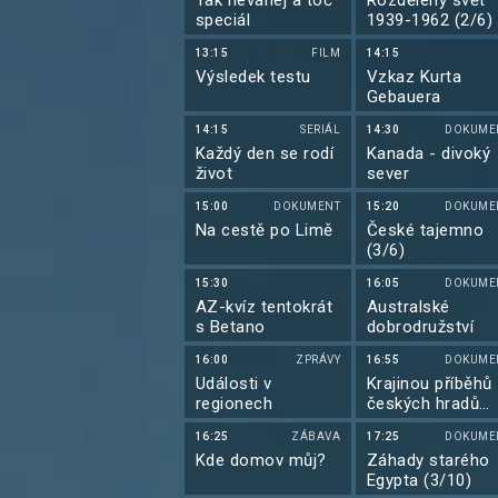
Tak neváhej a toč
Rozdělený svět
speciál
1939-1962 (2/6)
13:15
FILM
14:15
Výsledek testu
Vzkaz Kurta
Gebauera
14:15
SERIÁL
14:30
DOKUME
Každý den se rodí
Kanada - divoký
život
sever
15:00
DOKUMENT
15:20
DOKUME
Na cestě po Limě
České tajemno
(3/6)
15:30
16:05
DOKUME
AZ-kvíz tentokrát
Australské
s Betano
dobrodružství
16:00
ZPRÁVY
16:55
DOKUME
Události v
Krajinou příběhů
regionech
českých hradů
známých i
16:25
ZÁBAVA
17:25
DOKUME
neznámých III
Kde domov můj?
Záhady starého
(5/10)
Egypta (3/10)