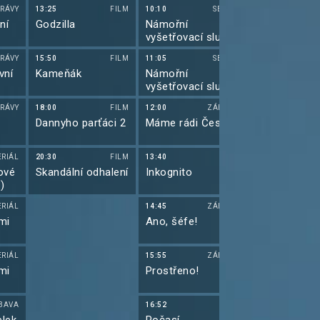
RÁVY
13:25
FILM
10:10
SERIÁL
10:35
ní
Godzilla
Námořní
Futurama VII
vyšetřovací služba
XIV (14)
RÁVY
15:50
FILM
11:05
SERIÁL
11:00
vní
Kameňák
Námořní
Futurama VII
vyšetřovací služba
XIV (15)
RÁVY
18:00
FILM
12:00
ZÁBAVA
11:25
Dannyho parťáci 2
Máme rádi Česko
Futurama VII
ERIÁL
20:30
FILM
13:40
11:50
ové
Skandální odhalení
Inkognito
Simpsonovi I
)
(12)
ERIÁL
14:45
ZÁBAVA
12:15
mi
Ano, šéfe!
Simpsonovi I
(13)
ERIÁL
15:55
ZÁBAVA
12:40
mi
Prostřeno!
Simpsonovi I
(14)
BAVA
16:52
13:05