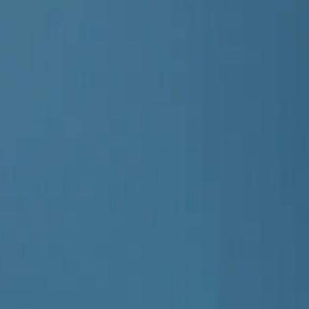
Simpsonovi 
(17)
21:15
Simpsonovi 
(18)
21:40
Simpsonovi 
(19)
22:10
Simpsonovi 
(20)
22:35
Futurama IX 
22:55
Futurama IX 
23:20
Futurama IX 