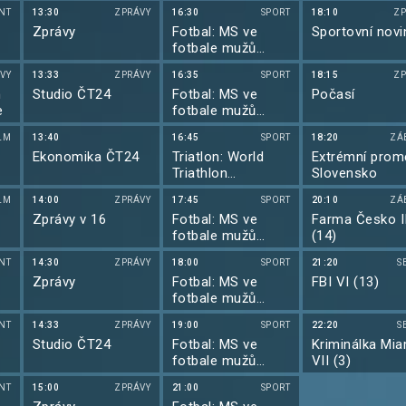
2026
NT
13:30
ZPRÁVY
16:30
SPORT
18:10
ZP
Zprávy
Fotbal: MS ve
Sportovní novi
fotbale mužů
2026
VY
13:33
ZPRÁVY
16:35
SPORT
18:15
ZP
m
Studio ČT24
Fotbal: MS ve
Počasí
e
fotbale mužů
2026
LM
13:40
16:45
SPORT
18:20
ZÁ
Ekonomika ČT24
Triatlon: World
Extrémní prom
Triathlon
Slovensko
Championship
LM
14:00
ZPRÁVY
17:45
SPORT
20:10
ZÁ
Series 2026
Zprávy v 16
Fotbal: MS ve
Farma Česko I
fotbale mužů
(14)
2026
NT
14:30
ZPRÁVY
18:00
SPORT
21:20
S
Zprávy
Fotbal: MS ve
FBI VI (13)
fotbale mužů
2026
NT
14:33
ZPRÁVY
19:00
SPORT
22:20
S
Studio ČT24
Fotbal: MS ve
Kriminálka Mia
fotbale mužů
VII (3)
2026
NT
15:00
ZPRÁVY
21:00
SPORT