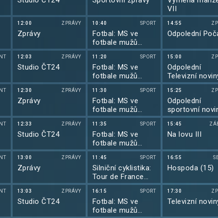
Studio ČT24
Sportovní zprávy
Výměna manže
VII
12:00
ZPRÁVY
10:40
SPORT
14:55
ZP
Zprávy
Fotbal: MS ve
Odpolední Poč
fotbale mužů
2026
NT
12:03
ZPRÁVY
11:20
SPORT
15:00
ZP
Studio ČT24
Fotbal: MS ve
Odpolední
fotbale mužů
Televizní novin
2026
NT
12:30
ZPRÁVY
11:30
SPORT
15:25
ZP
Zprávy
Fotbal: MS ve
Odpolední
fotbale mužů
sportovní novi
2026
NT
12:33
ZPRÁVY
11:35
SPORT
15:45
ZÁ
Studio ČT24
Fotbal: MS ve
Na lovu III
fotbale mužů
2026
NT
13:00
ZPRÁVY
11:45
SPORT
16:55
S
Zprávy
Silniční cyklistika:
Hospoda (15)
Tour de France
2026
NT
13:03
ZPRÁVY
16:15
SPORT
17:30
ZP
Studio ČT24
Fotbal: MS ve
Televizní novin
fotbale mužů