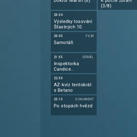
Doktor Martin (6)
K poctě zbraň!
(3/8)
20:04
Výsledky losování
Šťastných 10
20:05
FILM
Samotáři
21:55
SERIÁL
Inspektorka
Candice
Renoirová IX
22:50
AZ-kvíz tentokrát
s Betano
23:15
DOKUMENT
Po stopách hvězd