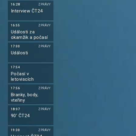
16:28
ZPRÁVY
Interview ČT24
16:55
ZPRÁVY
Události za
okamžik a počasí
17:00
ZPRÁVY
Události
17:54
Počasí v
letoviscích
17:56
ZPRÁVY
Branky, body,
vteřiny
18:07
ZPRÁVY
90’ ČT24
19:30
ZPRÁVY