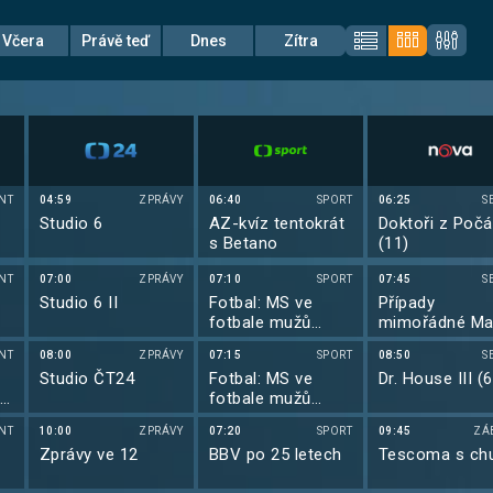
Včera
Právě teď
Dnes
Zítra
NT
04:59
ZPRÁVY
06:40
SPORT
06:25
S
Studio 6
AZ-kvíz tentokrát
Doktoři z Počá
s Betano
(11)
NT
07:00
ZPRÁVY
07:10
SPORT
07:45
S
Studio 6 II
Fotbal: MS ve
Případy
fotbale mužů
mimořádné Ma
2026
(3)
NT
08:00
ZPRÁVY
07:15
SPORT
08:50
S
Studio ČT24
Fotbal: MS ve
Dr. House III (6
vé
fotbale mužů
2026
NT
10:00
ZPRÁVY
07:20
SPORT
09:45
ZÁ
Zprávy ve 12
BBV po 25 letech
Tescoma s chu