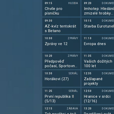
09:15
HUDBA
09:20
DOKUME
Chvíle pro
Imhotep: Hledání
písničku
zmizelé hrobky
(1/2)
09:30
10:15
DOKUME
AZ-kvíz tentokrát
Stavba Eurotune
s Betano
10:00
ZPRÁVY
11:10
DOKUME
Zprávy ve 12
Evropa dnes
10:20
ZPRÁVY
11:35
DOKUME
Předpověď
Vašich dožitých
počasí, Sportovní
100 let
zprávy, Události v
10:30
SERIÁL
12:35
DOKUME
regionech plus
Horákovi (27)
Zašlapané
projekty
11:25
SERIÁL
12:50
DOKUME
První republika II
Hranice v srdci
(5/13)
(12/16)
12:15
ZÁBAVA
13:20
DOKUME