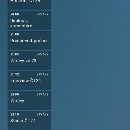
Horizont ČT24
20:00
ZPRÁVY
Události,
komentáře
21:00
Předpověď počasí
21:05
ZPRÁVY
Zprávy ve 23
21:32
ZPRÁVY
Interview ČT24
22:00
ZPRÁVY
Zprávy
22:10
ZPRÁVY
Studio ČT24