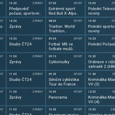
NT
10:20
ZPRÁVY
07:35
SPORT
10:00
ZP
Předpověď
Extrémní sport:
Polední Televiz
počasí, sportovní
Red Bull X-Alps
noviny
zprávy
Challenger 2026
NT
10:30
ZPRÁVY
08:00
SPORT
10:20
ZP
lu
Zprávy
Triatlon: World
Polední sporto
Triathlon
noviny
Championship
NT
10:33
ZPRÁVY
09:00
SPORT
10:24
ZP
Series 2026
Studio ČT24
Fotbal: MS ve
Polední Počasí
fotbale mužů
2026
NT
11:00
ZPRÁVY
09:15
SPORT
10:25
S
Zprávy
Cyklotoulky
Ordinace v růž
zahradě 2 (686
NT
11:03
ZPRÁVY
09:25
SPORT
11:40
S
Studio ČT24
Silniční cyklistika:
Kriminálka Mia
Tour de France
VII (3)
2026
NT
11:30
ZPRÁVY
10:05
SPORT
12:35
S
Zprávy
Panorama
Kriminálka Mia
VII (4)
NT
11:33
ZPRÁVY
10:25
SPORT
13:35
ZÁ