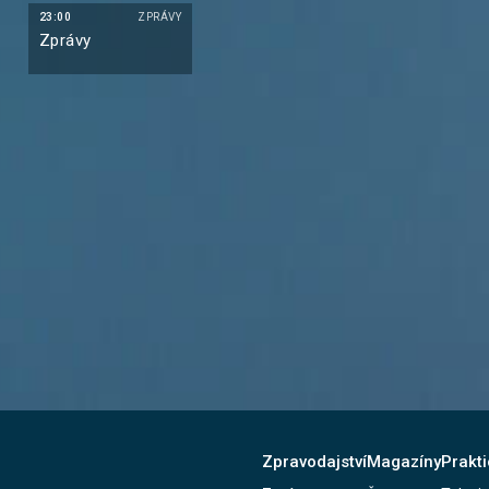
23:00
ZPRÁVY
Zprávy
Zpravodajství
Magazíny
Prakti