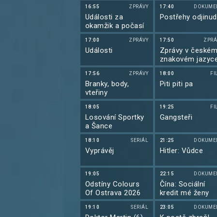
16:55
ZPRÁVY
17:40
DOKUME
Události za
Postřehy odjinud
okamžik a počasí
17:00
ZPRÁVY
17:50
ZPRÁ
Události
Zprávy v české
znakovém jazyc
17:56
ZPRÁVY
18:00
FI
Branky, body,
Piti piti pa
vteřiny
18:05
19:25
FI
Losování Sportky
Gangsteři
a Šance
18:10
SERIÁL
21:25
DOKUME
Vyprávěj
Hitler: Vůdce
19:05
22:15
DOKUME
Odstíny Colours
Čína: Sociální
Of Ostrava 2026
kredit mé ženy
19:10
SERIÁL
23:05
DOKUME