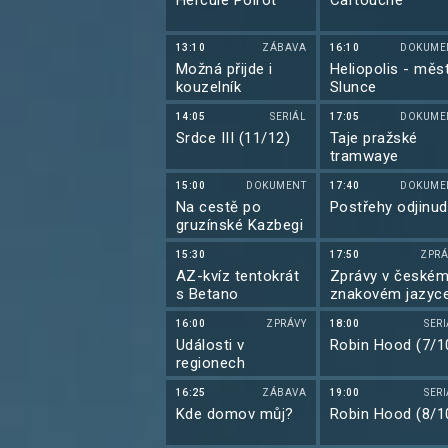
Hercule Poirot
Cartouche
13:10
ZÁBAVA
16:10
DOKUME
Možná přijde i
Heliopolis - měs
kouzelník
Slunce
14:05
SERIÁL
17:05
DOKUME
Srdce III (11/12)
Taje pražské
tramwaye
15:00
DOKUMENT
17:40
DOKUME
Na cestě po
Postřehy odjinud
gruzínské Kazbegi
15:30
17:50
ZPRÁ
AZ-kvíz tentokrát
Zprávy v české
s Betano
znakovém jazyc
16:00
ZPRÁVY
18:00
SER
Události v
Robin Hood (7/1
regionech
16:25
ZÁBAVA
19:00
SER
Kde domov můj?
Robin Hood (8/1