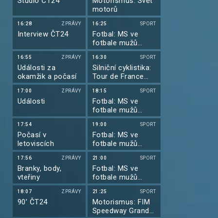
Studio ČT24
Motorismus: Svět
motorů
16:28
ZPRÁVY
16:25
SPORT
Interview ČT24
Fotbal: MS ve
fotbale mužů
2026
16:55
ZPRÁVY
16:30
SPORT
Události za
Silniční cyklistika:
okamžik a počasí
Tour de France
2026
17:00
ZPRÁVY
18:15
SPORT
Události
Fotbal: MS ve
fotbale mužů
2026
17:54
19:00
SPORT
Počasí v
Fotbal: MS ve
letoviscích
fotbale mužů
2026
17:56
ZPRÁVY
21:00
SPORT
Branky, body,
Fotbal: MS ve
vteřiny
fotbale mužů
2026
18:07
ZPRÁVY
21:25
SPORT
90’ ČT24
Motorismus: FIM
Speedway Grand