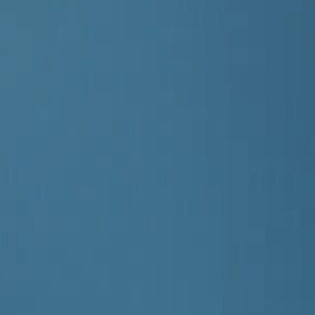
Simpsonovi
(12)
23:25
Simpsonovi
(13)