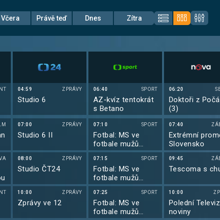
Včera
Právě teď
Dnes
Zítra
NT
04:59
ZPRÁVY
06:40
SPORT
06:20
S
Studio 6
AZ-kvíz tentokrát
Doktoři z Počá
s Betano
(3)
LM
07:00
ZPRÁVY
07:10
SPORT
07:40
ZÁ
an
Studio 6 II
Fotbal: MS ve
Extrémní prom
fotbale mužů
Slovensko
2026
VA
08:00
ZPRÁVY
07:15
SPORT
09:45
ZÁ
Studio ČT24
Fotbal: MS ve
Tescoma s chu
ou
fotbale mužů
2026
NT
10:00
ZPRÁVY
07:25
SPORT
10:00
ZP
Zprávy ve 12
Fotbal: MS ve
Polední Televiz
fotbale mužů
noviny