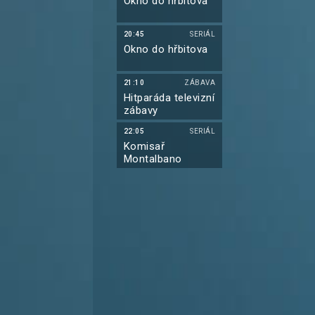
Okno do hřbitova
20:45
SERIÁL
Okno do hřbitova
21:10
ZÁBAVA
Hitparáda televizní
zábavy
22:05
SERIÁL
Komisař
Montalbano