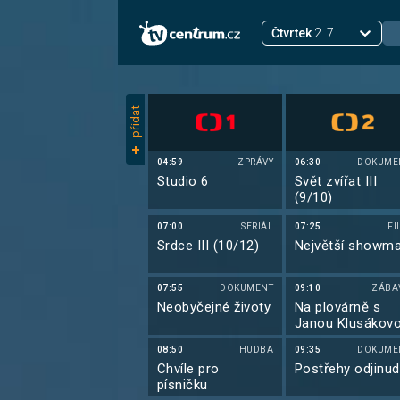
Čtvrtek
2. 7.
přidat
04:59
ZPRÁVY
06:30
DOKUME
Studio 6
Svět zvířat III
(9/10)
07:00
SERIÁL
07:25
FI
Srdce III (10/12)
Největší showm
07:55
DOKUMENT
09:10
ZÁBA
Neobyčejné životy
Na plovárně s
Janou Klusákov
08:50
HUDBA
09:35
DOKUME
Chvíle pro
Postřehy odjinud
písničku