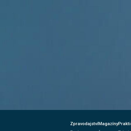
Zpravodajství
Magazíny
Prakti