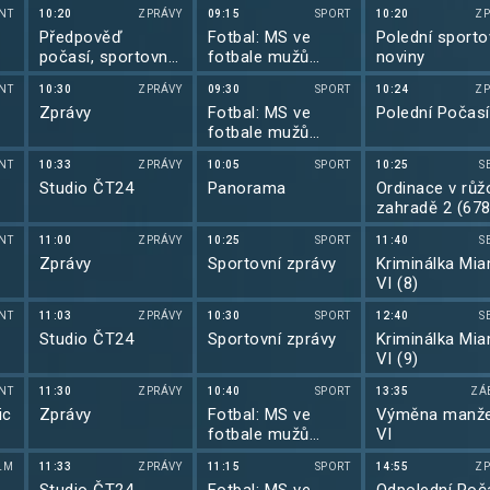
2026
NT
10:20
ZPRÁVY
09:15
SPORT
10:20
ZP
Předpověď
Fotbal: MS ve
Polední sporto
počasí, sportovní
fotbale mužů
noviny
zprávy
2026
NT
10:30
ZPRÁVY
09:30
SPORT
10:24
ZP
Zprávy
Fotbal: MS ve
Polední Počasí
fotbale mužů
2026
NT
10:33
ZPRÁVY
10:05
SPORT
10:25
S
Studio ČT24
Panorama
Ordinace v růž
zahradě 2 (678
NT
11:00
ZPRÁVY
10:25
SPORT
11:40
S
Zprávy
Sportovní zprávy
Kriminálka Mia
VI (8)
NT
11:03
ZPRÁVY
10:30
SPORT
12:40
S
Studio ČT24
Sportovní zprávy
Kriminálka Mia
VI (9)
NT
11:30
ZPRÁVY
10:40
SPORT
13:35
ZÁ
ic
Zprávy
Fotbal: MS ve
Výměna manže
fotbale mužů
VI
2026
LM
11:33
ZPRÁVY
11:15
SPORT
14:55
ZP