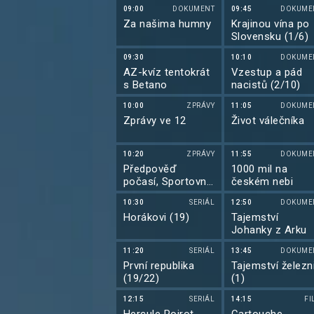
09:00
DOKUMENT
09:45
DOKUME
Za našima humny
Krajinou vína po
Slovensku (1/6)
09:30
10:10
DOKUME
AZ-kvíz tentokrát
Vzestup a pád
s Betano
nacistů (2/10)
10:00
ZPRÁVY
11:05
DOKUME
Zprávy ve 12
Život válečníka
10:20
ZPRÁVY
11:55
DOKUME
Předpověď
1000 mil na
počasí, Sportovní
českém nebi
zprávy, Události v
10:30
SERIÁL
12:50
DOKUME
regionech plus
Horákovi (19)
Tajemství
Johanky z Arku
11:20
SERIÁL
13:45
DOKUME
První republika
Tajemství železn
(19/22)
(1)
12:15
SERIÁL
14:15
FI