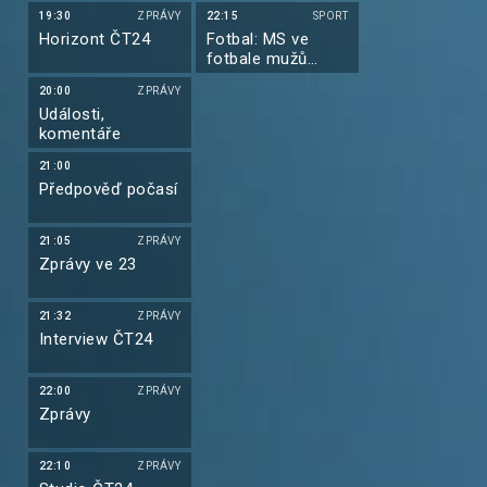
Prix 2026
19:30
ZPRÁVY
22:15
SPORT
Horizont ČT24
Fotbal: MS ve
fotbale mužů
2026
20:00
ZPRÁVY
Události,
komentáře
21:00
Předpověď počasí
21:05
ZPRÁVY
Zprávy ve 23
21:32
ZPRÁVY
Interview ČT24
22:00
ZPRÁVY
Zprávy
22:10
ZPRÁVY