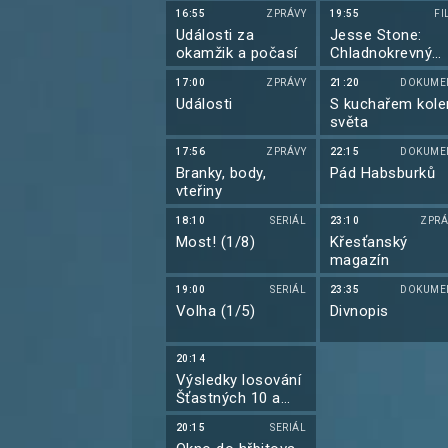
16:55
ZPRÁVY
19:55
FI
Události za
Jesse Stone:
okamžik a počasí
Chladnokrevný
detektiv
17:00
ZPRÁVY
21:20
DOKUME
Události
S kuchařem kol
světa
17:56
ZPRÁVY
22:15
DOKUME
Branky, body,
Pád Habsburků
vteřiny
18:10
SERIÁL
23:10
ZPRÁ
Most! (1/8)
Křesťanský
magazín
19:00
SERIÁL
23:35
DOKUME
Volha (1/5)
Divnopis
20:14
Výsledky losování
Šťastných 10 a
Extra Renty
20:15
SERIÁL