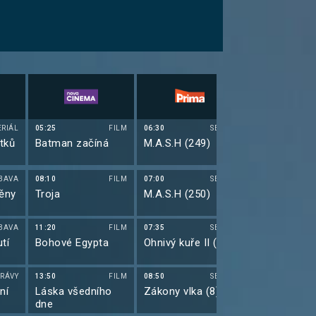
ERIÁL
05:25
FILM
06:30
SERIÁL
06:55
tků
Batman začíná
M.A.S.H (249)
Největší prů
v Top Gearu 
BAVA
08:10
FILM
07:00
SERIÁL
07:50
ěny
Troja
M.A.S.H (250)
To nejlepší 
Gearu: Top 4
BAVA
11:20
FILM
07:35
SERIÁL
08:50
tí
Bohové Egypta
Ohnivý kuře II (37)
Hvězdná brá
(15)
RÁVY
13:50
FILM
08:50
SERIÁL
09:45
ní
Láska všedního
Zákony vlka (8)
Hvězdná brá
dne
(16)