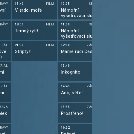
RÁVY
15:40
FILM
10:05
SERIÁL
10:40
vní
V srdci moře
Námořní
Futurama IV 
vyšetřovací služba
XX (20)
RÁVY
18:00
FILM
11:00
SERIÁL
11:05
Temný rytíř
Námořní
Futurama V 
vyšetřovací služba
XX (21)
ERIÁL
21:00
FILM
12:00
ZÁBAVA
11:30
ové
Striptýz
Máme rádi Česko
Futurama V 
)
ERIÁL
13:40
11:55
mi
Inkognito
Simpsonovi 
(4)
ERIÁL
14:45
ZÁBAVA
12:20
mi
Ano, šéfe!
Simpsonovi 
(5)
BAVA
15:55
ZÁBAVA
12:45
lek
Prostřeno!
Simpsonovi 
(6)
RÁVY
16:52
13:10