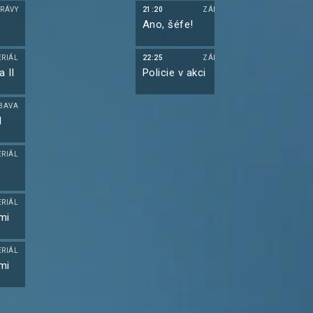
RÁVY
21:20
ZÁBAVA
16:55
Ano, šéfe!
Simpsonovi
(12)
ERIÁL
22:25
ZÁBAVA
17:20
 II
Policie v akci
Simpsonovi
(13)
BAVA
17:45
I
Simpsonovi
(14)
ERIÁL
18:15
Prima Partič
XXL
ERIÁL
20:00
mi
Duna
ERIÁL
22:40
mi
Simpsonovi
(11)
23:05