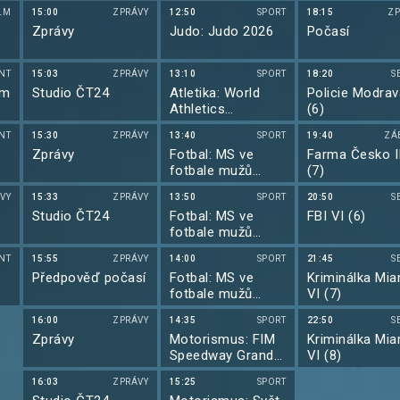
LM
15:00
ZPRÁVY
12:50
SPORT
18:15
ZP
Zprávy
Judo: Judo 2026
Počasí
NT
15:03
ZPRÁVY
13:10
SPORT
18:20
S
em
Studio ČT24
Atletika: World
Policie Modrava
Athletics
(6)
Continental Tour
NT
15:30
ZPRÁVY
13:40
SPORT
19:40
ZÁ
Silver 2026
Zprávy
Fotbal: MS ve
Farma Česko I
fotbale mužů
(7)
2026
VY
15:33
ZPRÁVY
13:50
SPORT
20:50
S
Studio ČT24
Fotbal: MS ve
FBI VI (6)
fotbale mužů
2026
NT
15:55
ZPRÁVY
14:00
SPORT
21:45
S
Předpověď počasí
Fotbal: MS ve
Kriminálka Mia
fotbale mužů
VI (7)
2026
16:00
ZPRÁVY
14:35
SPORT
22:50
S
Zprávy
Motorismus: FIM
Kriminálka Mia
Speedway Grand
VI (8)
Prix 2026
16:03
ZPRÁVY
15:25
SPORT