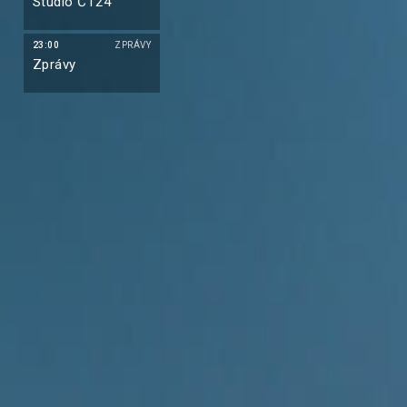
Studio ČT24
23:00
ZPRÁVY
Zprávy