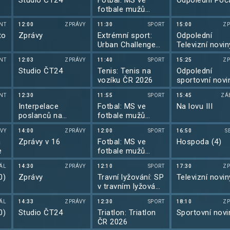
Studio ČT24
Fotbal: MS ve
Odpolední Poč
fotbale mužů
2026
NT
12:00
ZPRÁVY
11:30
SPORT
15:00
ZP
to
Zprávy
Extrémní sport:
Odpolední
Urban Challenge
Televizní novin
2026
NT
12:03
ZPRÁVY
11:40
SPORT
15:25
ZP
Studio ČT24
Tenis: Tenis na
Odpolední
vozíku ČR 2026
sportovní novi
NT
12:30
11:55
SPORT
15:45
ZÁ
Interpelace
Fotbal: MS ve
Na lovu III
poslanců na
fotbale mužů
předsedu vlády
2026
VY
14:00
ZPRÁVY
12:00
SPORT
16:50
S
m
Zprávy v 16
Fotbal: MS ve
Hospoda (4)
e
fotbale mužů
2026
IÁL
14:30
ZPRÁVY
12:10
SPORT
17:30
ZP
0)
Zprávy
Travní lyžování: SP
Televizní novin
v travním lyžování
2025/2026
IÁL
14:33
ZPRÁVY
12:30
SPORT
18:10
ZP
0)
Studio ČT24
Triatlon: Triatlon
Sportovní novi
ČR 2026