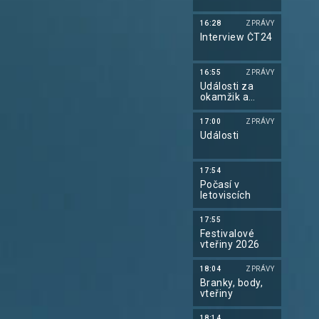
16:28
ZPRÁVY
Interview ČT24
16:55
ZPRÁVY
Události za
okamžik a
počasí
17:00
ZPRÁVY
Události
17:54
Počasí v
letoviscích
17:55
Festivalové
vteřiny 2026
18:04
ZPRÁVY
Branky, body,
vteřiny
18:14