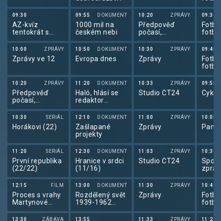
2026
09:30
09:55
DOKUMENT
10:20
ZPRÁVY
09:30
AZ-kvíz
1000 mil na
Předpověď
Fotba
tentokrát s
českém nebi
počasí,
fotba
Betano
sportovní
2026
zprávy
10:00
ZPRÁVY
10:50
DOKUMENT
10:30
ZPRÁVY
09:45
Zprávy ve 12
Evropa dnes
Zprávy
Fotba
fotba
2026
10:20
ZPRÁVY
11:20
DOKUMENT
10:33
ZPRÁVY
09:55
Předpověď
Haló, hlásí se
Studio ČT24
Cyklo
počasí,
redaktor
Sportovní
Laufer!
zprávy,
10:30
SERIÁL
12:10
DOKUMENT
11:00
ZPRÁVY
10:05
Události v
Horákovi (22)
Zašlapané
Zprávy
Pano
regionech plus
projekty
11:20
SERIÁL
12:30
DOKUMENT
11:03
ZPRÁVY
10:30
První republika
Hranice v srdci
Studio ČT24
Sport
(22/22)
(11/16)
zpráv
12:15
FILM
13:00
DOKUMENT
11:30
ZPRÁVY
10:40
Proces s vrahy
Rozdělený svět
Zprávy
Fotba
Martynové
1939-1962
fotba
(2/2)
(1/6)
2026
13:30
ZÁBAVA
13:55
11:33
ZPRÁVY
11:20