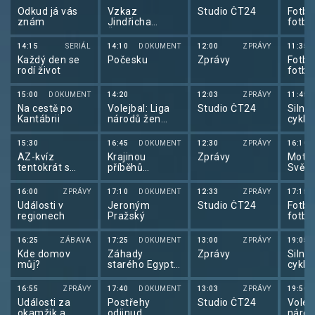
Odkud já vás
Vzkaz
Studio ČT24
Fotba
znám
Jindřicha
fotba
Štreita
2026
14:15
SERIÁL
14:10
DOKUMENT
12:00
ZPRÁVY
11:35
Každý den se
Počesku
Zprávy
Fotba
rodí život
fotba
2026
15:00
DOKUMENT
14:20
12:03
ZPRÁVY
11:45
Na cestě po
Volejbal: Liga
Studio ČT24
Silnič
Kantábrii
národů žen
cyklis
2026 Srbsko
de Fr
15:30
16:45
DOKUMENT
12:30
ZPRÁVY
16:10
AZ-kvíz
Krajinou
Zprávy
Motor
tentokrát s
příběhů
Svět 
Betano
českých hradů
známých i
16:00
ZPRÁVY
17:10
DOKUMENT
12:33
ZPRÁVY
17:15
neznámých III
Události v
Jeroným
Studio ČT24
Fotba
(4/10)
regionech
Pražský
fotba
2026
16:25
ZÁBAVA
17:25
DOKUMENT
13:00
ZPRÁVY
19:05
Kde domov
Záhady
Zprávy
Silnič
můj?
starého Egypta
cyklis
(2/10)
de Fr
16:55
ZPRÁVY
17:40
DOKUMENT
13:03
ZPRÁVY
19:50
Události za
Postřehy
Studio ČT24
Volejb
okamžik a
odjinud
národ