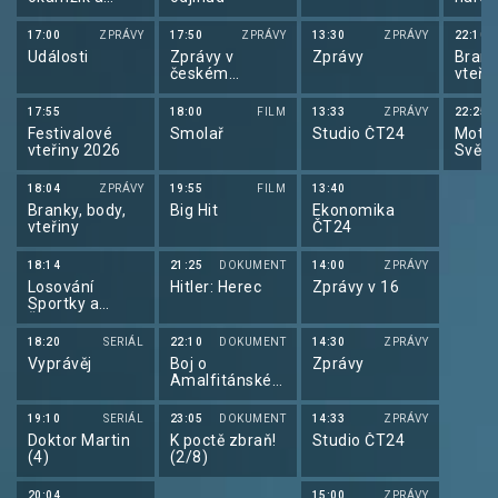
počasí
2026 
17:00
ZPRÁVY
17:50
ZPRÁVY
13:30
ZPRÁVY
22:10
Události
Zprávy v
Zprávy
Brank
českém
vteři
znakovém
jazyce
17:55
18:00
FILM
13:33
ZPRÁVY
22:25
Festivalové
Smolař
Studio ČT24
Motor
vteřiny 2026
Svět 
18:04
ZPRÁVY
19:55
FILM
13:40
Branky, body,
Big Hit
Ekonomika
vteřiny
ČT24
18:14
21:25
DOKUMENT
14:00
ZPRÁVY
Losování
Hitler: Herec
Zprávy v 16
Sportky a
Šance
18:20
SERIÁL
22:10
DOKUMENT
14:30
ZPRÁVY
Vyprávěj
Boj o
Zprávy
Amalfitánské
pobřeží
19:10
SERIÁL
23:05
DOKUMENT
14:33
ZPRÁVY
Doktor Martin
K poctě zbraň!
Studio ČT24
(4)
(2/8)
20:04
15:00
ZPRÁVY