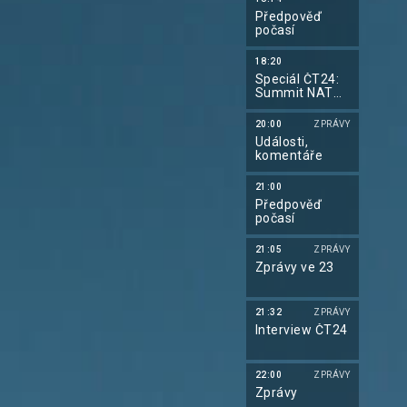
Předpověď
počasí
18:20
Speciál ČT24:
Summit NATO
v Ankaře
20:00
ZPRÁVY
Události,
komentáře
21:00
Předpověď
počasí
21:05
ZPRÁVY
Zprávy ve 23
21:32
ZPRÁVY
Interview ČT24
22:00
ZPRÁVY
Zprávy