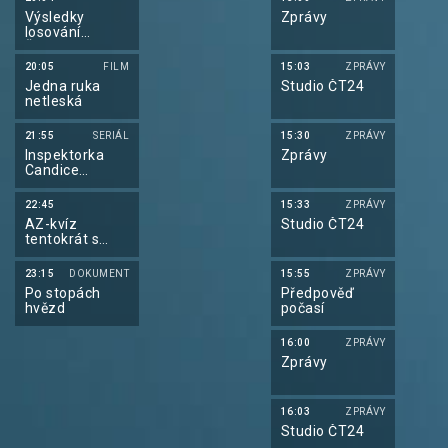
Výsledky
Zprávy
losování
Šťastných 10
20:05
FILM
15:03
ZPRÁVY
Jedna ruka
Studio ČT24
netleská
21:55
SERIÁL
15:30
ZPRÁVY
Inspektorka
Zprávy
Candice
Renoirová IX
22:45
15:33
ZPRÁVY
AZ-kvíz
Studio ČT24
tentokrát s
Betano
23:15
DOKUMENT
15:55
ZPRÁVY
Po stopách
Předpověď
hvězd
počasí
16:00
ZPRÁVY
Zprávy
16:03
ZPRÁVY
Studio ČT24