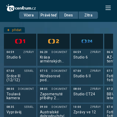
Včera
Právě teď
Dnes
Zítra
Datum
Středa 8.7.
přidat
Nastavení stanic
04:59
ZPRÁVY
06:20
DOKUMENT
04:59
ZPRÁVY
06:40
Studio 6
Krása
Studio 6
AZ-kv
arménských
tento
národních
Beta
parků
07:00
SERIÁL
07:15
DOKUMENT
07:00
ZPRÁVY
07:10
Srdce III
Windsorové
Studio 6 II
Fotba
(12/12)
pod
fotba
drobnohledem
2026
(1/5)
08:00
DOKUMENT
08:05
DOKUMENT
08:00
ZPRÁVY
07:20
Toulavá
Zapomenuté
Studio ČT24
BBV p
kamera
příběhy 2.
letec
světové války
(4/6)
08:35
SERIÁL
09:00
DOKUMENT
10:00
ZPRÁVY
07:40
Vyprávěj
Australské
Zprávy ve 12
Fotba
dobrodružství
fotba