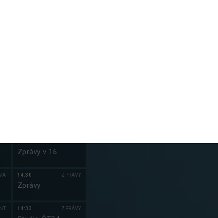
NT
13:00
ZPRÁVY
21:50
SPORT
21:55
S
Zprávy
Branky, body,
Mentalista II (
vteřiny
NT
13:03
ZPRÁVY
22:55
S
Studio ČT24
Mentalista II (
NT
13:30
ZPRÁVY
Zprávy
VY
13:33
ZPRÁVY
m
Studio ČT24
e
NT
14:00
ZPRÁVY
Zprávy v 16
VA
14:30
ZPRÁVY
Zprávy
NT
14:33
ZPRÁVY