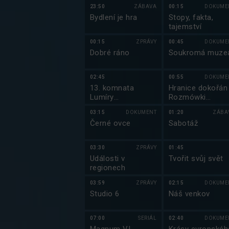
23:50
ZÁBAVA
00:15
DOKUME
Bydlení je hra
Stopy, fakta,
tajemství
00:15
ZPRÁVY
00:45
DOKUME
Dobré ráno
Soukromá muze
02:45
00:55
DOKUME
13. komnata
Hranice dokořán
Lumíry
Rozmówki
Přichystalové
polsko-czeskie
03:15
DOKUMENT
01:20
ZÁBA
Černé ovce
Sabotáž
03:30
ZPRÁVY
01:45
Události v
Tvořit svůj svět
regionech
03:59
ZPRÁVY
02:15
DOKUME
Studio 6
Náš venkov
07:00
SERIÁL
02:40
DOKUME