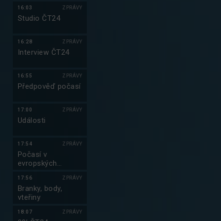
16:03
ZPRÁVY
Studio ČT24
16:28
ZPRÁVY
Interview ČT24
16:55
ZPRÁVY
Předpověď počasí
17:00
ZPRÁVY
Události
17:54
ZPRÁVY
Počasí v
evropských
metropolích
17:56
ZPRÁVY
Branky, body,
vteřiny
18:07
ZPRÁVY