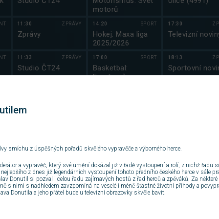
k
Studio ČT24
Motorismus: Svět
Ulice (4991)
motorů
NT
11:30
ZPRÁVY
14:20
SPORT
17:30
ZP
Zprávy
Hokej: Maxa liga
Televizní novin
2025/2026
NT
11:33
ZPRÁVY
17:00
SPORT
18:13
ZP
Studio ČT24
Basketbal:
Sportovní novi
Euroliga žen
2025/2026
VA
12:00
ZPRÁVY
18:00
SPORT
18:18
ZP
Zprávy
Házená: EHF Euro
Počasí
utilem
Cup 2025/2026
NT
12:03
ZPRÁVY
19:40
SPORT
18:20
ZÁ
Studio ČT24
Fotbal: Liga
Hell’s Kitchen
mistryň UEFA
Česko II (8)
 salvy smíchu z úspěšných pořadů skvělého vypravěče a výborného herce.
2025/2026
NT
12:30
ZPRÁVY
21:05
SPORT
19:45
ZÁ
erátor a vypravěč, který své umění dokázal již v řadě vystoupení a rolí, z nichž řadu si j
Zprávy
Hokej: Maxa liga
Jáma lvová (8)
o nejlepšího z dnes již legendárních vystoupení tohoto předního českého herce v sále pr
2025/2026
roslav Donutil si pozval i celou řadu zajímavých hostů z řad herců a zpěváků. Za něk
ně s nimi s nadhledem zavzpomíná na veselé i méně šťastné životní příhody a povypráví
y
va Donutila a jeho přátel bude u televizní obrazovky skvěle bavit.
VA
12:33
ZPRÁVY
21:25
SPORT
20:55
S
em
Studio ČT24
Americký fotbal:
Kriminálka Las
Touchdown
Vegas XIII (13