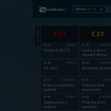
Středa
15. 10.
přidat
21:55
SERIÁL
21:25
DOKUME
Fauda III (2/12)
Láska a sex v
západní Africe
22:45
ZÁBAVA
22:25
DOKUME
AZ-kvíz
Americké dynast
23:15
DOKUMENT
23:20
ZÁBA
Krásy evropského
Televizní klub
pobřeží
neslyšících
23:20
ZPRÁVY
23:50
DOKUME
Zajímavosti z
Průšvihy první
regionů
republiky