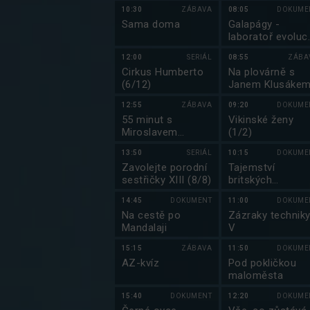
zprávy, Události v
10:30
ZÁBAVA
08:05
DOKUME
regionech plus
Sama doma
Galapágy -
laboratoř evoluc
(1/2)
12:00
SERIÁL
08:55
ZÁBA
Cirkus Humberto
Na plovárně s
(6/12)
Janem Klusáke
12:55
ZÁBAVA
09:20
DOKUME
55 minut s
Vikinské ženy
Miroslavem
(1/2)
Donutilem
13:50
SERIÁL
10:15
DOKUME
Zavolejte porodní
Tajemství
sestřičky XIII (8/8)
britských
královských
14:45
DOKUMENT
11:00
DOKUME
paláců (7/8)
Na cestě po
Zázraky technik
Mandalaji
V
15:15
ZÁBAVA
11:50
DOKUME
AZ-kvíz
Pod pokličkou
maloměsta
15:40
DOKUMENT
12:20
DOKUME