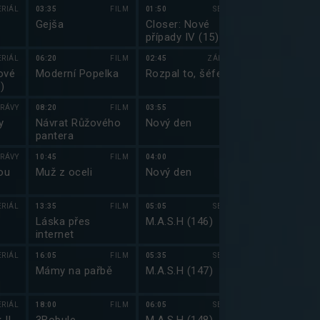
VI (1)
ERIÁL
03:35
FILM
01:50
SERIÁL
23:35
Gejša
Closer: Nové
Griffinovi XX
případy IV (15)
ERIÁL
06:20
FILM
02:45
ZÁBAVA
00:05
ové
Moderní Popelka
Rozpal to, šéfe!
Jmenuju se Ea
)
(10)
RÁVY
08:20
FILM
03:55
00:30
y
Návrat Růžového
Nový den
Jmenuju se Ea
pantera
(11)
RÁVY
10:45
FILM
04:00
00:50
ou
Muž z oceli
Nový den
Top Gear XXI
ERIÁL
13:35
FILM
05:05
SERIÁL
02:00
Láska přes
M.A.S.H (146)
Dexter: Nová
internet
(7)
ERIÁL
16:05
FILM
05:35
SERIÁL
02:55
Mámy na pařbě
M.A.S.H (147)
Živí mrtví XI 
ERIÁL
18:00
FILM
06:05
SERIÁL
04:05