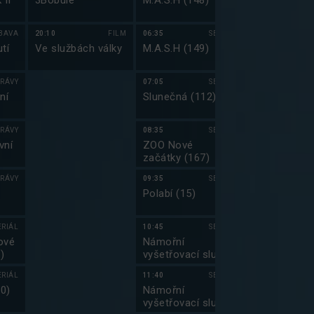
 II
3Bobule
M.A.S.H (148)
COOL Taxi
BAVA
20:10
FILM
06:35
SERIÁL
04:30
tí
Ve službách války
M.A.S.H (149)
Prima Partič
RÁVY
07:05
SERIÁL
05:15
ní
Slunečná (112)
Top Gear XXI
RÁVY
08:35
SERIÁL
06:40
vní
ZOO Nové
Top Gear XXI
začátky (167)
RÁVY
09:35
SERIÁL
07:50
Polabí (15)
Hvězdná brán
(9)
ERIÁL
10:45
SERIÁL
08:45
ové
Námořní
Hvězdná brán
)
vyšetřovací služba
(10)
VI (2)
ERIÁL
11:40
SERIÁL
09:50
10)
Námořní
Jmenuju se E
vyšetřovací služba
(21)