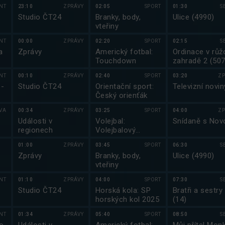
NT
23:10
ZPRÁVY
02:05
SPORT
01:30
S
Studio ČT24
Branky, body,
Ulice (4990)
vteřiny
NT
00:00
ZPRÁVY
02:20
SPORT
02:15
S
a
Zprávy
Americký fotbal:
Ordinace v růž
Touchdown
zahradě 2 (507
NT
00:10
ZPRÁVY
02:40
SPORT
03:20
ZP
 -
Studio ČT24
Orientační sport:
Televizní novin
Český orienťák
VA
00:34
ZPRÁVY
03:25
SPORT
04:00
ZP
Události v
Volejbal:
Snídaně s Nov
regionech
Volejbalový
magazín
01:00
ZPRÁVY
03:45
SPORT
06:30
S
Zprávy
Branky, body,
Ulice (4990)
vteřiny
NT
01:10
ZPRÁVY
04:00
SPORT
07:30
S
Studio ČT24
Horská kola: SP
Bratři a sestry
horských kol 2025
(14)
NT
01:34
ZPRÁVY
05:40
SPORT
08:50
S