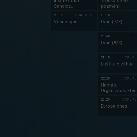
Inspektorka
Trošku se to
Candice
pozmění
Renoirová
23:30
DOKUMENT
19:50
SER
Vesnicopis
Lynč (7/8)
20:40
SER
Lynč (8/8)
21:30
DOKUME
Luštitelé záhad
22:20
DOKUME
Hamás:
Organizace, kter
chce zničit Izrae
23:20
DOKUME
Evropa dnes