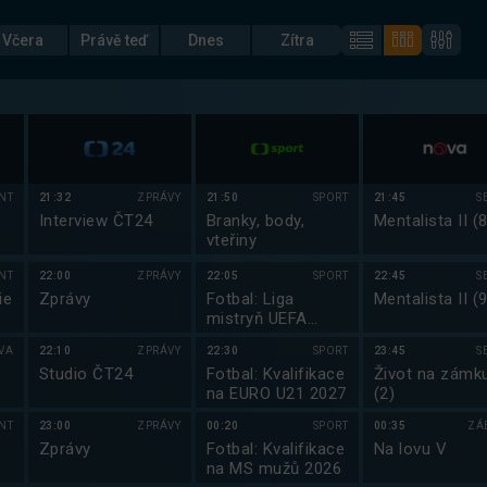
Včera
Právě teď
Dnes
Zítra
NT
21:32
ZPRÁVY
21:50
SPORT
21:45
S
Interview ČT24
Branky, body,
Mentalista II (8
vteřiny
NT
22:00
ZPRÁVY
22:05
SPORT
22:45
S
ie
Zprávy
Fotbal: Liga
Mentalista II (9
mistryň UEFA
2025/2026
VA
22:10
ZPRÁVY
22:30
SPORT
23:45
S
Studio ČT24
Fotbal: Kvalifikace
Život na zámk
na EURO U21 2027
(2)
NT
23:00
ZPRÁVY
00:20
SPORT
00:35
ZÁ
Zprávy
Fotbal: Kvalifikace
Na lovu V
na MS mužů 2026