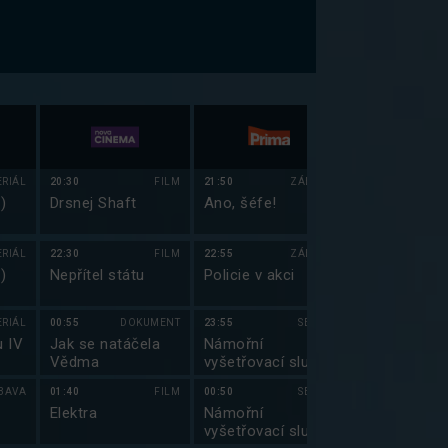
ERIÁL
20:30
FILM
21:50
ZÁBAVA
21:40
)
Drsnej Shaft
Ano, šéfe!
Simpsonovi 
(9)
ERIÁL
22:30
FILM
22:55
ZÁBAVA
22:10
)
Nepřítel státu
Policie v akci
Simpsonovi 
(10)
ERIÁL
00:55
DOKUMENT
23:55
SERIÁL
22:40
u IV
Jak se natáčela
Námořní
Simpsonovi 
Vědma
vyšetřovací služba
(11)
V (19)
BAVA
01:40
FILM
00:50
SERIÁL
23:05
Elektra
Námořní
Simpsonovi 
vyšetřovací služba
(12)