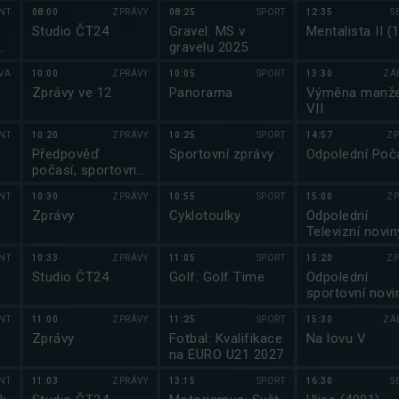
NT
08:00
ZPRÁVY
08:25
SPORT
12:35
S
Studio ČT24
Gravel: MS v
Mentalista II (
e
gravelu 2025
VA
10:00
ZPRÁVY
10:05
SPORT
13:30
ZÁ
Zprávy ve 12
Panorama
Výměna manže
m
VII
NT
10:20
ZPRÁVY
10:25
SPORT
14:57
ZP
Předpověď
Sportovní zprávy
Odpolední Poč
počasí, sportovní
zprávy
NT
10:30
ZPRÁVY
10:55
SPORT
15:00
ZP
Zprávy
Cyklotoulky
Odpolední
Televizní novin
NT
10:33
ZPRÁVY
11:05
SPORT
15:20
ZP
y
Studio ČT24
Golf: Golf Time
Odpolední
sportovní novi
NT
11:00
ZPRÁVY
11:25
SPORT
15:30
ZÁ
Zprávy
Fotbal: Kvalifikace
Na lovu V
na EURO U21 2027
NT
11:03
ZPRÁVY
13:15
SPORT
16:30
S