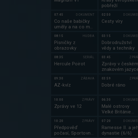
Magnum VI
Krásy evropskéh
pobřeží
07:45
DOKUMENT
02:50
DOKUME
Co naše babičky
Cesty víry
uměly a na co my
jsme zapomněli
08:15
HUDBA
03:15
DOKUME
Písničky z
Dobrodružství
obrazovky
vědy a techniky
08:35
SERIÁL
03:45
ZPRÁ
Hercule Poirot
Zprávy v české
znakovém jazyc
09:30
ZÁBAVA
03:59
ZPRÁ
AZ-kvíz
Dobré ráno
10:00
ZPRÁVY
06:30
DOKUME
Zprávy ve 12
Malé ostrovy
Velké Británie
(2/4)
10:20
ZPRÁVY
07:20
DOKUME
Předpověď
Ramesse II. a je
počasí, Sportovní
dynastie (6/6)