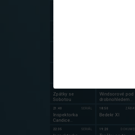
18:10
SERIÁL
17:10
DOKUME
Zločin na dobré
Příběhy staveb
cestě (6/12)
19:10
SERIÁL
17:20
DOKUME
Panoptikum
Bohové a mýty
města pražského
staré Evropy
(7/10)
20:15
DOKUMENT
17:40
DOKUME
13. komnata
Postřehy odjinud
Tomáše Šebka
20:44
17:50
ZPRÁ
Výsledky losování
Zprávy v české
Šťastných 10
znakovém jazyc
20:45
ZÁBAVA
18:00
DOKUME
Zpátky se
Windsorové pod
Sobotou
drobnohledem
(2/5)
21:40
SERIÁL
18:50
ZÁBA
Inspektorka
Bedekr XI
Candice
Renoirová
22:35
SERIÁL
19:20
DOKUME