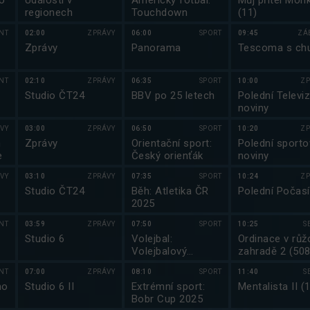
o
Události v
Americký fotbal:
Můj přítel Monk
regionech
Touchdown
(11)
NT
02:00
ZPRÁVY
06:00
SPORT
09:45
ZÁ
Zprávy
Panorama
Tescoma s chu
NT
02:10
ZPRÁVY
06:35
SPORT
10:00
ZP
Studio ČT24
BBV po 25 letech
Polední Televiz
noviny
VY
03:00
ZPRÁVY
06:50
SPORT
10:20
ZP
m
Zprávy
Orientační sport:
Polední sporto
e
Český orienťák
noviny
VY
03:10
ZPRÁVY
07:35
SPORT
10:24
ZP
Studio ČT24
Běh: Atletika ČR
Polední Počasí
2025
NT
03:59
ZPRÁVY
07:50
SPORT
10:25
S
Studio 6
Volejbal:
Ordinace v růž
Volejbalový
zahradě 2 (508
magazín
NT
07:00
ZPRÁVY
08:10
SPORT
11:40
S
ho
Studio 6 II
Extrémní sport:
Mentalista II (
Bobr Cup 2025