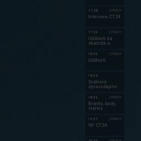
17:28
ZPRÁVY
Interview ČT24
17:55
ZPRÁVY
Do kalendáře
Události za
okamžik a
počasí
18:00
ZPRÁVY
Události
18:54
Sněhové
zpravodajství
18:56
ZPRÁVY
Branky, body,
vteřiny
19:07
ZPRÁVY
90’ ČT24
20:30
ZPRÁVY