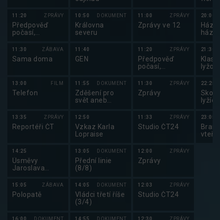
2025
11:20
ZPRÁVY
10:50
DOKUMENT
11:00
ZPRÁVY
20:00
Předpověď
Královna
Zprávy ve 12
Házen
počasí,
severu
háze
Sportovní
2025
zprávy,
11:30
ZÁBAVA
11:40
11:20
ZPRÁVY
21:30
Události v
Sama doma
GEN
Předpověď
Klasi
regionech plus
počasí,
lyžov
sportovní
klasi
zprávy
lyžov
13:00
FILM
11:55
DOKUMENT
11:30
ZPRÁVY
22:25
2025
Telefon
Zděšení pro
Zprávy
Skoky
svět aneb
lyžích
Skutečná cena
skocí
lodní dopravy
lyžích
13:35
ZPRÁVY
12:50
11:33
ZPRÁVY
23:05
2025
Reportéři ČT
Vzkaz Karla
Studio ČT24
Brank
Lopraise
vteři
14:25
13:05
DOKUMENT
12:00
ZPRÁVY
Úsměvy
Přední linie
Zprávy
Jaroslava
(8/8)
Svěceného
15:05
ZÁBAVA
14:05
DOKUMENT
12:03
ZPRÁVY
Polopatě
Vládci třetí říše
Studio ČT24
(3/4)
16:00
DOKUMENT
14:55
DOKUMENT
12:30
ZPRÁVY