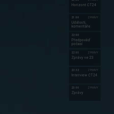
Horizont ČT24
21:00
ZPRÁVY
Události,
komentáře
22:00
Předpověď
počasí
22:05
ZPRÁVY
Zprávy ve 23
22:32
ZPRÁVY
Interview ČT24
23:00
ZPRÁVY
Zprávy