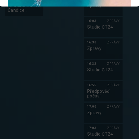
Inspektorka
Zprávy
Candice
Renoirová IV
16:03
ZPRÁVY
Studio ČT24
16:30
ZPRÁVY
Zprávy
16:33
ZPRÁVY
Studio ČT24
16:55
ZPRÁVY
Předpověď
počasí
17:00
ZPRÁVY
Zprávy
17:03
ZPRÁVY
Studio ČT24