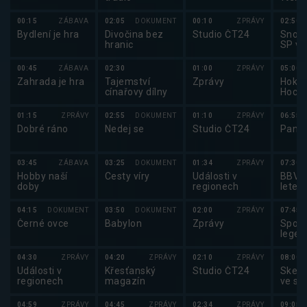
00:15
ZÁBAVA
02:05
DOKUMENT
00:10
ZPRÁVY
02:50
Bydlení je hra
Divočina bez
Studio ČT24
Snowb
hranic
SP ve
snow
2025
00:45
ZÁBAVA
02:30
01:00
ZPRÁVY
05:00
Zahrada je hra
Tajemství
Zprávy
Hokej
cínařovy dílny
Hocke
mužů
2025
01:15
ZPRÁVY
02:55
DOKUMENT
01:10
ZPRÁVY
06:55
Dobré ráno
Nedej se
Studio ČT24
Pano
03:45
ZÁBAVA
03:25
DOKUMENT
01:34
ZPRÁVY
07:30
Hobby naší
Cesty víry
Události v
BBV p
doby
regionech
letec
04:15
DOKUMENT
03:50
DOKUMENT
02:00
ZPRÁVY
07:45
Černé ovce
Babylon
Zprávy
Sport
legen
04:30
ZPRÁVY
04:20
ZPRÁVY
02:10
ZPRÁVY
08:00
Události v
Křesťanský
Studio ČT24
Skele
regionech
magazín
ve sk
2025
04:59
ZPRÁVY
04:45
ZPRÁVY
02:34
ZPRÁVY
09:05