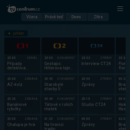
Včera
Právě teď
Dnes
Zítra
Datum
Pátek 12.12.
přidat
Nastavení stanic
22:05
SERIÁL
22:50
DOKUMENT
22:32
ZPRÁVY
22:20
Případy
Gestapo:
Interview ČT24
Florb
detektiva
Hitlerova tajná
florb
Murdocha XVIII
policie
2025
23:00
ZÁBAVA
23:45
DOKUMENT
23:00
ZPRÁVY
00:25
AZ-kvíz
Starobylé
Zprávy
Brank
stavby II
vteři
23:25
ZÁBAVA
00:40
DOKUMENT
23:10
ZPRÁVY
00:35
Banánové
Tátové v rolích
Studio ČT24
Hokej
rybičky
matek
Hocke
žen 2
23:55
ZÁBAVA
01:35
DOKUMENT
00:00
ZPRÁVY
02:35
Chalupa je hra
Na hranici
Zprávy
Brank
tradic
vteři