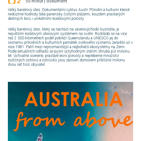
55 minut | dokument
Velký bariérový útes. Dokumentární cyklus Austr. Přírodní a kulturní klenot
19:05
18:50
ZPRÁVY
14:03
ZPRÁVY
nedozírné hodnoty láká panensky čistými plážemi, kouzlem prastarých
Losování
Zprávy v
Studio ČT24
deštných lesů i unikátními korálovými porosty
Sportky a
českém
Šance
znakovém
Velký bariérový útes, který se nachází na severovýchodě Austrálie, je
jazyce
19:10
SERIÁL
19:00
FILM
14:30
ZPRÁVY
největším korálovým útesovým systémem na světě. Rozkládá se na více
Každý den se
Tenkrát na
Zprávy
než 2 300 kilometrech podél pobřeží Queenslandu a UNESCO jej do
seznamu přírodních a kulturních památek světového významu zařadilo už v
rodí život
Západě
roce 1981. Patří mezi nejrozmanitější a nejbohatší ekosystémy na Zemi.
Podle aktuálních odhadů se pyšní úctyhodným stářím zhruba půl milionu
19:55
SERIÁL
21:45
FILM
14:33
ZPRÁVY
let. Úchvatné scenérie, prastaré lesní porosty a nepřeberné množství
Každý den se
Zelňačka
Studio ČT24
rozličných ostrovů a ostrůvků jsou zároveň domovem přibližně milionu
rodí život
dvou set tisíc obyvatel.
20:40
ZÁBAVA
23:25
ZÁBAVA
15:00
ZPRÁVY
Všechnopárty
Televizní klub
Zprávy v 16
neslyšících
21:34
15:30
ZPRÁVY
Výsledky
Zprávy
losování
Šťastných 10
21:35
ZÁBAVA
15:33
ZPRÁVY
Možná přijde i
Studio ČT24
kouzelník
22:55
SERIÁL
16:00
ZPRÁVY