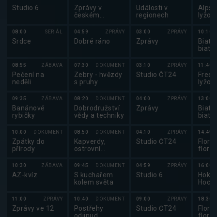
Studio 6
Zprávy v
Události v
Alpsk
českém
regionech
lyžov
znakovém
alps
jazyce
lyžov
08:00
SERIÁL
04:59
ZPRÁVY
03:00
ZPRÁVY
10:10
2025
Srdce
Dobré ráno
Zprávy
Biatlo
biatl
2025
08:55
ZÁBAVA
07:30
DOKUMENT
03:10
ZPRÁVY
11:40
Pečení na
Zebry - hvězdy
Studio ČT24
Frees
neděli
s pruhy
lyžov
frees
lyžov
09:35
ZÁBAVA
08:20
DOKUMENT
04:00
ZPRÁVY
13:00
2025
Banánové
Dobrodružství
Zprávy
Biatlo
rybičky
vědy a techniky
biatl
2025
10:00
DOKUMENT
08:50
DOKUMENT
04:10
ZPRÁVY
14:45
Zpátky do
Kapverdy,
Studio ČT24
Florb
přírody
ostrovní
florb
všehochuť
2025
10:30
ZÁBAVA
09:45
DOKUMENT
04:59
ZPRÁVY
16:00
AZ-kvíz
S kuchařem
Studio 6
Hokej
kolem světa
Hocke
žen 2
11:00
ZPRÁVY
10:40
DOKUMENT
09:00
ZPRÁVY
18:30
Zprávy ve 12
Postřehy
Studio ČT24
Florb
odjinud
florb