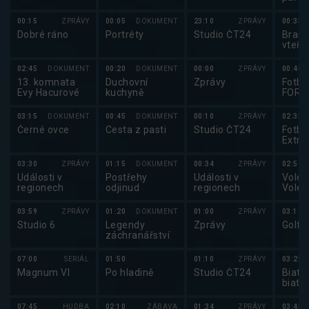
2025
00:15
ZPRÁVY
00:05
DOKUMENT
23:10
ZPRÁVY
00:35
Dobré ráno
Portréty
Studio ČT24
Brank
vteři
02:45
DOKUMENT
00:20
DOKUMENT
00:00
ZPRÁVY
00:45
13. komnata
Duchovní
Zprávy
Fotbal
Evy Hacurové
kuchyně
FORT
2025
03:15
DOKUMENT
00:45
DOKUMENT
00:10
ZPRÁVY
02:35
Černé ovce
Cesta z pasti
Studio ČT24
Fotbal
Extra
03:30
ZPRÁVY
01:15
DOKUMENT
00:34
ZPRÁVY
02:50
Události v
Postřehy
Události v
Volejb
regionech
odjinud
regionech
Volej
maga
03:59
ZPRÁVY
01:20
DOKUMENT
01:00
ZPRÁVY
03:10
Studio 6
Legendy
Zprávy
Golf:
záchranářství
07:00
SERIÁL
01:50
01:10
ZPRÁVY
03:25
Magnum VI
Po hladině
Studio ČT24
Biatl
biatl
koleč
lyžíc
07:45
HUDBA
02:10
ZÁBAVA
01:34
ZPRÁVY
03:45