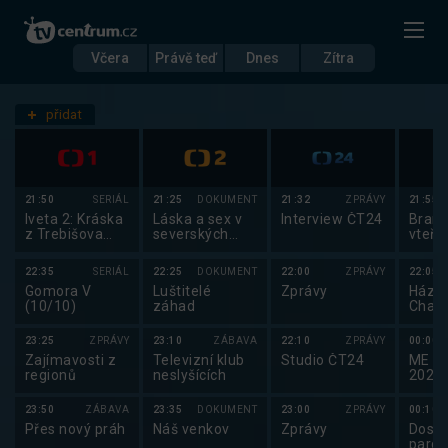
Včera
Právě teď
Dnes
Zítra
Datum
Středa 8.10.
přidat
Nastavení stanic
21:50
SERIÁL
21:25
DOKUMENT
21:32
ZPRÁVY
21:55
Iveta 2: Kráska
Láska a sex v
Interview ČT24
Brank
z Trebišova
severských
vteři
(6/10)
zemích
22:35
SERIÁL
22:25
DOKUMENT
22:00
ZPRÁVY
22:05
Gomora V
Luštitelé
Zprávy
Háze
(10/10)
záhad
Chan
Extra
2025
23:25
ZPRÁVY
23:10
ZÁBAVA
22:10
ZPRÁVY
00:00
Zajímavosti z
Televizní klub
Studio ČT24
ME v 
regionů
neslyšících
2025
Nizo
23:50
ZÁBAVA
23:35
DOKUMENT
23:00
ZPRÁVY
00:10
Přes nový práh
Náš venkov
Zprávy
Dosti
pardu