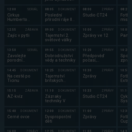
(5/6)
12:00
SERIÁL
08:05
DOKUMENT
08:00
ZPRÁVY
08:20
Cirkus
Poslední
Studio ČT24
Fotbal
Humberto
přírodní ráje II
mistr
(5/12)
(3/3)
2025
12:55
ZÁBAVA
09:00
DOKUMENT
10:00
ZPRÁVY
10:05
Zajíc v pytli
Tajemství 2.
Zprávy ve 12
Pano
světové války
13:50
SERIÁL
09:55
DOKUMENT
10:20
ZPRÁVY
10:25
Zavolejte
Dobrodružství
Předpověď
Sport
porodní
vědy a techniky
počasí,
zpráv
sestřičky XIII
sportovní
(4/8)
zprávy
14:45
DOKUMENT
10:25
DOKUMENT
10:30
ZPRÁVY
10:55
Na cestě po
Tajemství
Zprávy
Fotbal
Ticinu
britských
Extra
královských
paláců (6/8)
15:15
ZÁBAVA
11:10
DOKUMENT
10:33
ZPRÁVY
11:10
AZ-kvíz
Zázraky
Studio ČT24
Cyklo
techniky V
Syst
2025
15:40
DOKUMENT
12:00
DOKUMENT
11:00
ZPRÁVY
12:35
Černé ovce
Dysproporční
Zprávy
Fotba
děti
Cup 
2025
16:00
ZPRÁVY
12:25
DOKUMENT
11:03
ZPRÁVY
14:30