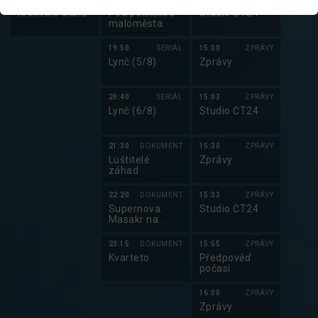
Krotitelé dluhů
Pod pokličkou
Studio ČT24
maloměsta
19:50
SERIÁL
15:00
ZPRÁVY
Lynč (5/8)
Zprávy
20:40
SERIÁL
15:03
ZPRÁVY
Lynč (6/8)
Studio ČT24
21:30
DOKUMENT
15:30
ZPRÁVY
Luštitelé
Zprávy
záhad
22:20
DOKUMENT
15:33
ZPRÁVY
Supernova:
Studio ČT24
Masakr na
festivalu
23:15
DOKUMENT
15:55
ZPRÁVY
Kvarteto
Předpověď
počasí
16:00
ZPRÁVY
Zprávy