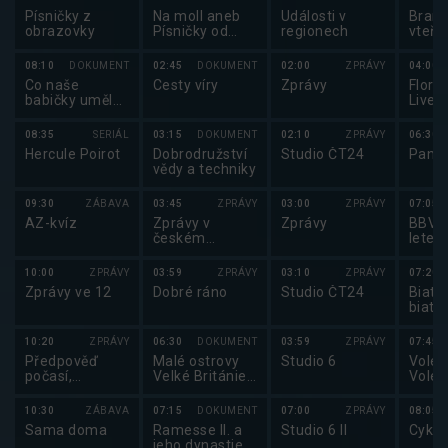
Písničky z
Na moll aneb
Události v
Brank
obrazovky
Písničky od
regionech
vteři
Bolka
08:10
DOKUMENT
02:45
DOKUMENT
02:00
ZPRÁVY
04:00
Co naše
Cesty víry
Zprávy
Florba
babičky uměly
Lives
a na co my
Super
jsme
2025
08:35
SERIÁL
03:15
DOKUMENT
02:10
ZPRÁVY
06:30
zapomněli
Hercule Poirot
Dobrodružství
Studio ČT24
Pano
vědy a techniky
09:30
ZÁBAVA
03:45
ZPRÁVY
03:00
ZPRÁVY
07:05
AZ-kvíz
Zprávy v
Zprávy
BBV p
českém
letec
znakovém
jazyce
10:00
ZPRÁVY
03:59
ZPRÁVY
03:10
ZPRÁVY
07:20
Zprávy ve 12
Dobré ráno
Studio ČT24
Biatl
biatl
koleč
lyžíc
10:20
ZPRÁVY
06:30
DOKUMENT
03:59
ZPRÁVY
07:45
Předpověď
Malé ostrovy
Studio 6
Volejb
počasí,
Velké Británie
Volej
Sportovní
(1/4)
maga
zprávy,
10:30
ZÁBAVA
07:15
DOKUMENT
07:00
ZPRÁVY
08:05
Události v
Sama doma
Ramesse II. a
Studio 6 II
Cyklo
regionech plus
jeho dynastie