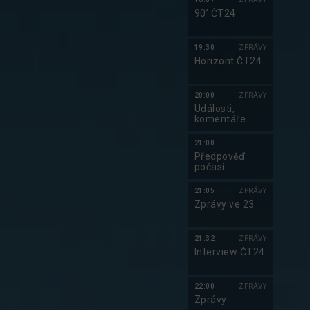
90’ ČT24
19:30
ZPRÁVY
Horizont ČT24
20:00
ZPRÁVY
Události,
komentáře
21:00
Předpověď
počasí
21:05
ZPRÁVY
Zprávy ve 23
21:32
ZPRÁVY
Interview ČT24
22:00
ZPRÁVY
Zprávy