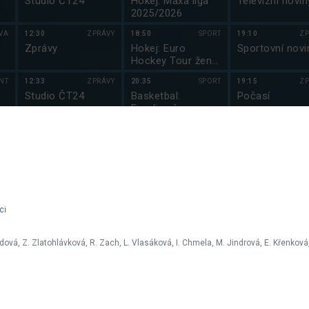
Studio ČT24
Hokej: Maxa liga
Televizní novin
2025/2026
VA
12:30
ZPRÁVY
18:50
SPORT
19:10
ZP
Zprávy
Hokej: Euro
Sportovní novi
Hockey Tour žen
2025
NT
12:33
ZPRÁVY
20:35
SPORT
19:15
ZP
Studio ČT24
Basketbal:
Počasí
Euroliga žen
2025/2026
NT
13:00
ZPRÁVY
22:30
SPORT
19:20
ZÁ
y
Zprávy
Hokej: Maxa liga
Hell’s Kitchen
2025/2026
Česko II (11)
NT
13:03
ZPRÁVY
22:50
SPORT
20:40
ZÁ
em
Studio ČT24
Branky, body,
Utajený šéf SK
vteřiny
ci
NT
13:30
ZPRÁVY
22:05
S
Zprávy
Kriminálka Las
ndová, Z. Zlatohlávková, R. Zach, L. Vlasáková, I. Chmela, M. Jindrová, E. Křenková,
Vegas XIII (18
NT
13:33
ZPRÁVY
Studio ČT24