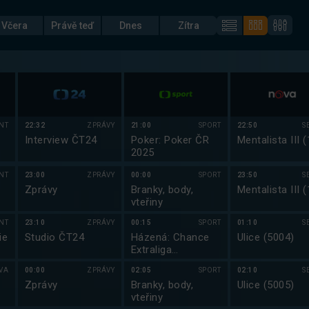
Včera
Právě teď
Dnes
Zítra
NT
22:32
ZPRÁVY
21:00
SPORT
22:50
S
Interview ČT24
Poker: Poker ČR
Mentalista III (
2025
NT
23:00
ZPRÁVY
00:00
SPORT
23:50
S
Zprávy
Branky, body,
Mentalista III (
vteřiny
NT
23:10
ZPRÁVY
00:15
SPORT
01:10
S
ie
Studio ČT24
Házená: Chance
Ulice (5004)
Extraliga
2025/2026
VA
00:00
ZPRÁVY
02:05
SPORT
02:10
S
Zprávy
Branky, body,
Ulice (5005)
vteřiny