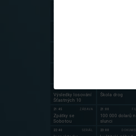
19:05
18:40
DOKUME
Losování Sportky
Postřehy odjinud
a Šance
19:10
SERIÁL
18:50
ZPRÁ
Zločin na dobré
Zprávy v české
cestě (9/12)
znakovém jazyc
20:10
SERIÁL
19:00
Panoptikum
Rok pražským
města pražského
arcibiskupem
(10/10)
21:20
DOKUMENT
20:05
ZÁBA
13. komnata
Bedekr XI
Dominika Duky
21:44
20:30
DOKUME
Výsledky losování
Škola drog
Šťastných 10
21:45
ZÁBAVA
21:00
FI
Zpátky se
100 000 dolarů n
Sobotou
slunci
22:40
SERIÁL
23:00
DOKUME