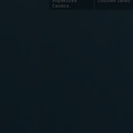
Inspektorka
Luštitelé záhad
Candice
Renoirová II