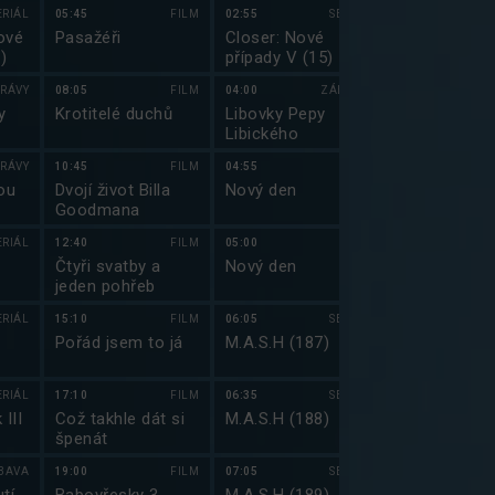
VII (4)
ERIÁL
05:45
FILM
02:55
SERIÁL
00:35
ové
Pasažéři
Closer: Nové
Griffinovi XX
)
případy V (15)
RÁVY
08:05
FILM
04:00
ZÁBAVA
01:00
y
Krotitelé duchů
Libovky Pepy
Futurama (3
Libického
RÁVY
10:45
FILM
04:55
01:30
ou
Dvojí život Billa
Nový den
Futurama (4
Goodmana
ERIÁL
12:40
FILM
05:00
01:50
Čtyři svatby a
Nový den
Nezvěstná II
jeden pohřeb
ERIÁL
15:10
FILM
06:05
SERIÁL
02:50
Pořád jsem to já
M.A.S.H (187)
Dexter: Nová
(3)
ERIÁL
17:10
FILM
06:35
SERIÁL
03:55
 III
Což takhle dát si
M.A.S.H (188)
Dexter: Nová
špenát
(4)
BAVA
19:00
FILM
07:05
SERIÁL
05:00