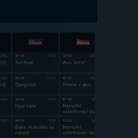
ERIÁL
21:30
FILM
22:55
ZÁBAVA
22:40
13)
Šerifové
Ano, šéfe!
Simpsonovi 
(6)
ERIÁL
00:00
FILM
00:05
ZÁBAVA
23:10
14)
Gangsteři
Policie v akci
Simpsonovi 
(7)
ERIÁL
02:05
FILM
01:00
SERIÁL
23:40
Husí kůže
Námořní
Simpsonovi 
vyšetřovací služba
(8)
VII (3)
ERIÁL
04:00
FILM
02:00
SERIÁL
00:05
Babe: Prasátko ve
Námořní
Simpsonovi 
městě
vyšetřovací služba
(9)