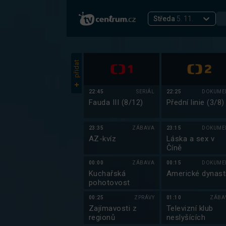
Středa
5. 11.
přidat
22:45
SERIÁL
22:25
DOKUME
Fauda III (8/12)
Přední linie (3/8)
23:35
ZÁBAVA
23:15
DOKUME
AZ-kvíz
Láska a sex v
Číně
00:00
ZÁBAVA
00:15
DOKUME
Kuchařská
Americké dynast
pohotovost
00:25
ZPRÁVY
01:10
ZÁBA
Zajímavosti z
Televizní klub
regionů
neslyšících