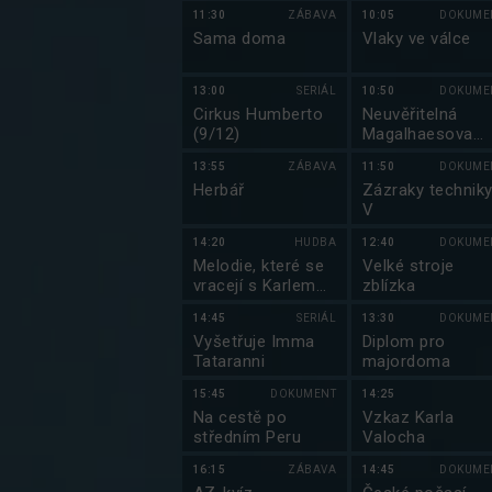
zprávy, Události v
11:30
ZÁBAVA
10:05
DOKUME
regionech plus
Sama doma
Vlaky ve válce
13:00
SERIÁL
10:50
DOKUME
Cirkus Humberto
Neuvěřitelná
(9/12)
Magalhaesova
plavba
13:55
ZÁBAVA
11:50
DOKUME
Herbář
Zázraky technik
V
14:20
HUDBA
12:40
DOKUME
Melodie, které se
Velké stroje
vracejí s Karlem
zblízka
Štědrým a jeho
14:45
SERIÁL
13:30
DOKUME
hosty
Vyšetřuje Imma
Diplom pro
Tataranni
majordoma
15:45
DOKUMENT
14:25
Na cestě po
Vzkaz Karla
středním Peru
Valocha
16:15
ZÁBAVA
14:45
DOKUME