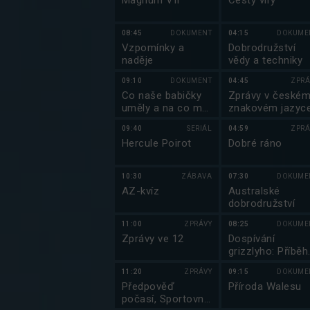
Magnum VII
Cesty víry
08:45
DOKUMENT
04:15
DOKUME
Vzpomínky a
Dobrodružství
naděje
vědy a techniky
09:10
DOKUMENT
04:45
ZPRÁ
Co naše babičky
Zprávy v české
uměly a na co my
znakovém jazyc
jsme zapomněli
09:40
SERIÁL
04:59
ZPRÁ
Hercule Poirot
Dobré ráno
10:30
ZÁBAVA
07:30
DOKUME
AZ-kvíz
Australské
dobrodružství
11:00
ZPRÁVY
08:25
DOKUME
Zprávy ve 12
Dospívání
grizzlyho: Příběh
dvou sirotků
11:20
ZPRÁVY
09:15
DOKUME
Předpověď
Příroda Walesu
počasí, Sportovní