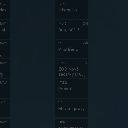
VII (6)
BAVA
13:40
10:50
lek
Inkognito
Jmenuju se E
IV (18)
RÁVY
14:45
ZÁBAVA
11:20
así
Ano, šéfe!
Jmenuju se E
IV (19)
RÁVY
15:55
ZÁBAVA
11:45
Prostřeno!
Griffinovi XX
y
RÁVY
17:00
SERIÁL
12:15
ZOO Nové
Simpsonovi X
ny
začátky (183)
(4)
BAVA
17:52
12:40
Počasí
Simpsonovi X
(5)
ERIÁL
17:55
13:10
Hlavní zprávy
Simpsonovi X
(6)
RÁVY
18:40
ZPRÁVY
13:40