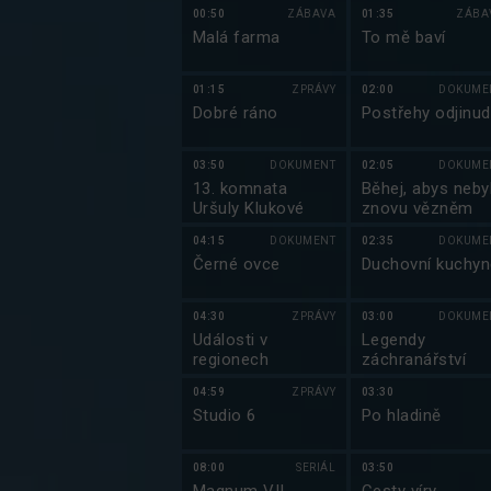
00:50
ZÁBAVA
01:35
ZÁBA
Malá farma
To mě baví
01:15
ZPRÁVY
02:00
DOKUME
Dobré ráno
Postřehy odjinud
03:50
DOKUMENT
02:05
DOKUME
13. komnata
Běhej, abys neby
Uršuly Klukové
znovu vězněm
04:15
DOKUMENT
02:35
DOKUME
Černé ovce
Duchovní kuchyn
04:30
ZPRÁVY
03:00
DOKUME
Události v
Legendy
regionech
záchranářství
04:59
ZPRÁVY
03:30
Studio 6
Po hladině
08:00
SERIÁL
03:50