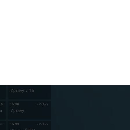
NT
14:00
ZPRÁVY
Zprávy
VY
14:03
ZPRÁVY
m
Studio ČT24
e
14:30
ZPRÁVY
Zprávy
VA
14:33
ZPRÁVY
Studio ČT24
NT
15:00
ZPRÁVY
Zprávy v 16
LM
15:30
ZPRÁVY
a
Zprávy
NT
15:33
ZPRÁVY