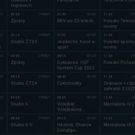
Události v
Panorama
Tescoma s chu
regionech
NT
03:00
ZPRÁVY
07:40
SPORT
11:00
ZP
Zprávy
BBV po 25 letech
Polední Televiz
noviny
VY
03:10
ZPRÁVY
07:55
SPORT
11:20
ZP
m
Studio ČT24
Jezdectví: Koně a
Polední sporto
e
sport
noviny
VY
04:00
ZPRÁVY
08:15
SPORT
11:24
ZP
Zprávy
Cyklokros: HSF
Polední Počasí
System Cup 2025
NT
04:10
ZPRÁVY
08:45
SPORT
11:25
S
Studio ČT24
Cyklotoulky
Ordinace v růž
zahradě 2 (522
NT
04:59
ZPRÁVY
08:55
SPORT
12:45
S
Studio 6
Volejbal:
Mentalista III (
Volejbalový
magazín
NT
08:00
ZPRÁVY
09:15
SPORT
13:35
S
Studio 6 II
Házená: Chance
Mentalista III (
Extraliga