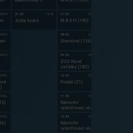
tí
Babovřesky 3
M.A.S.H (189)
Příhody Bolk
Lolka
RÁVY
21:20
FILM
07:35
SERIÁL
05:20
ní
Jízda švárů
M.A.S.H (190)
COOL Taxi
RÁVY
08:05
SERIÁL
05:45
vní
Slunečná (126)
Prima Partič
RÁVY
09:30
SERIÁL
06:40
ZOO Nové
Top Gear IV 
začátky (182)
ERIÁL
10:30
SERIÁL
07:45
ové
Polabí (21)
Top Gear IV 
)
ERIÁL
11:45
SERIÁL
08:50
15)
Námořní
Hvězdná brán
vyšetřovací služba
(17)
VII (5)
ERIÁL
12:40
SERIÁL
09:45
16)
Námořní
Hvězdná brán
vyšetřovací služba
(18)