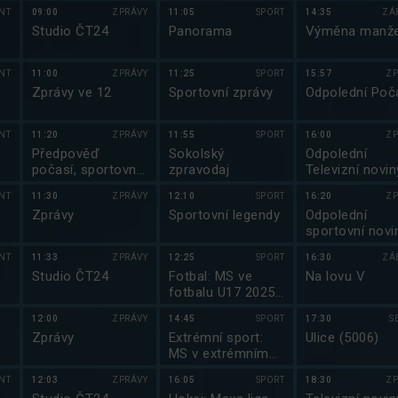
2025/2026
NT
09:00
ZPRÁVY
11:05
SPORT
14:35
ZÁ
Studio ČT24
Panorama
Výměna manže
NT
11:00
ZPRÁVY
11:25
SPORT
15:57
ZP
Zprávy ve 12
Sportovní zprávy
Odpolední Poč
NT
11:20
ZPRÁVY
11:55
SPORT
16:00
ZP
y
Předpověď
Sokolský
Odpolední
počasí, sportovní
zpravodaj
Televizní novin
zprávy
NT
11:30
ZPRÁVY
12:10
SPORT
16:20
ZP
Zprávy
Sportovní legendy
Odpolední
sportovní novi
NT
11:33
ZPRÁVY
12:25
SPORT
16:30
ZÁ
Studio ČT24
Fotbal: MS ve
Na lovu V
fotbalu U17 2025
Katar
12:00
ZPRÁVY
14:45
SPORT
17:30
S
Zprávy
Extrémní sport:
Ulice (5006)
MS v extrémním
kajakingu Česko
NT
12:03
ZPRÁVY
16:05
SPORT
18:30
ZP
2025