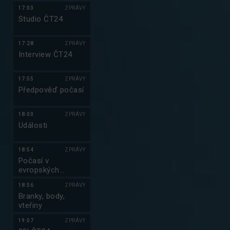
17:03
ZPRÁVY
Studio ČT24
17:28
ZPRÁVY
Interview ČT24
17:55
ZPRÁVY
Předpověď počasí
18:00
ZPRÁVY
Události
18:54
ZPRÁVY
Počasí v
evropských
metropolích
18:56
ZPRÁVY
Branky, body,
vteřiny
19:07
ZPRÁVY