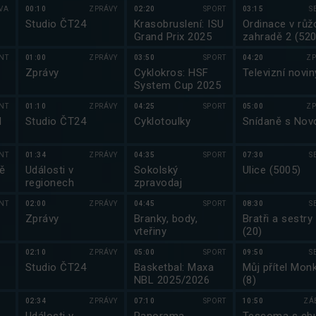
VA
00:10
ZPRÁVY
02:20
SPORT
03:15
S
Studio ČT24
Krasobruslení: ISU
Ordinace v růž
Grand Prix 2025
zahradě 2 (520
NT
01:00
ZPRÁVY
03:50
SPORT
04:20
ZP
Zprávy
Cyklokros: HSF
Televizní novin
System Cup 2025
NT
01:10
ZPRÁVY
04:25
SPORT
05:00
ZP
l
Studio ČT24
Cyklotoulky
Snídaně s Nov
NT
01:34
ZPRÁVY
04:35
SPORT
07:30
S
ě
Události v
Sokolský
Ulice (5005)
regionech
zpravodaj
NT
02:00
ZPRÁVY
04:45
SPORT
08:30
S
Zprávy
Branky, body,
Bratři a sestry
vteřiny
(20)
02:10
ZPRÁVY
05:00
SPORT
09:50
S
Studio ČT24
Basketbal: Maxa
Můj přítel Monk
NBL 2025/2026
(8)
02:34
ZPRÁVY
07:10
SPORT
10:50
ZÁ