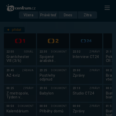
Včera
Právě teď
Dnes
Zítra
Datum
Úterý 2.12.
přidat
Nastavení stanic
22:55
SERIÁL
22:35
DOKUMENT
22:32
ZPRÁVY
21:15
Grantchester
Spojené
Interview ČT24
Poker
VIII (3/6)
arabské
ČR 2
emiráty z
výšky
23:45
ZÁBAVA
23:25
DOKUMENT
23:00
ZPRÁVY
00:20
AZ-kvíz
Postřehy
Zprávy
Brank
odjinud
vteři
00:25
ZPRÁVY
23:35
DOKUMENT
23:10
ZPRÁVY
00:30
Z metropole,
Babylon
Studio ČT24
Biatlo
Týden v
biatl
regionech
2025
00:50
DOKUMENT
00:00
DOKUMENT
00:00
ZPRÁVY
01:50
Kalendárium
Příběhy domů
Zprávy
Biatlo
biatl