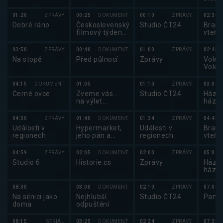
2025
01:20
ZPRÁVY
00:25
DOKUMENT
00:10
ZPRÁVY
02:30
Dobré ráno
Československý
Studio ČT24
Brank
filmový týdeník
vteři
1975
(1594/2379)
03:50
ZPRÁVY
00:40
DOKUMENT
01:00
ZPRÁVY
02:45
Na stopě
Před půlnocí
Zprávy
Volejb
Volej
maga
04:15
DOKUMENT
01:05
01:10
ZPRÁVY
03:00
Černé ovce
Zveme vás...
Studio ČT24
Házen
na výlet
háze
parníkem
2025
04:30
ZPRÁVY
01:40
DOKUMENT
01:34
ZPRÁVY
04:45
Události v
Hypermarket,
Události v
Brank
regionech
jeho pán a
regionech
vteři
otrok
04:59
ZPRÁVY
02:05
DOKUMENT
02:00
ZPRÁVY
05:00
Studio 6
Historie.cs
Zprávy
Házen
háze
2025
08:00
03:00
DOKUMENT
02:10
ZPRÁVY
07:00
Na silnici jako
Nejhlubší
Studio ČT24
Pano
doma
odpuštění
08:15
SERIÁL
03:25
DOKUMENT
02:34
ZPRÁVY
07:35