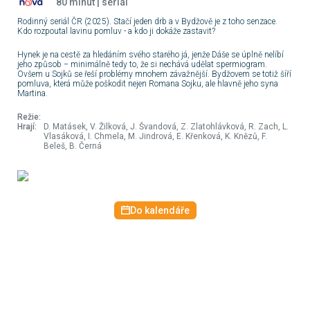
80 minut | seriál
střední Itálii
(8/10)
Rodinný seriál ČR (2025). Stačí jeden drb a v Bydžově je z toho senzace.
19:10
SERIÁL
18:00
ZÁBAVA
14:00
ZPRÁVY
Kdo rozpoutal lavinu pomluv - a kdo ji dokáže zastavit?
Inspektorka
Cyklotoulky
Zprávy
Candice
Hynek je na cestě za hledáním svého starého já, jenže Dáše se úplně nelíbí
Renoirová III
jeho způsob − minimálně tedy to, že si nechává udělat spermiogram.
19:55
SERIÁL
18:10
ZPRÁVY
14:03
ZPRÁVY
Ovšem u Sojků se řeší problémy mnohem závažnější. Bydžovem se totiž šíří
Inspektorka
Křesťanský
Studio ČT24
pomluva, která může poškodit nejen Romana Sojku, ale hlavně jeho syna
Martina.
Candice
magazín
Renoirová III
Režie:
20:50
FILM
18:40
DOKUMENT
14:30
ZPRÁVY
Hrají:
D. Matásek, V. Žilková, J. Švandová, Z. Zlatohlávková, R. Zach, L.
Vodník (3/3)
Postřehy
Zprávy
Vlasáková, I. Chmela, M. Jindrová, E. Křenková, K. Knězů, F.
odjinud
Beleš, B. Černá
22:04
18:50
ZPRÁVY
14:33
ZPRÁVY
Výsledky
Zprávy v
Studio ČT24
losování
českém
Šťastných 10 a
znakovém
Do kalendáře
Euromiliony
jazyce
22:05
SERIÁL
19:00
DOKUMENT
15:00
ZPRÁVY
Slečna
Starověké
Zprávy v 16
Holmesová
velmoci
23:00
SERIÁL
19:55
DOKUMENT
15:30
ZPRÁVY
Grantchester
David Becher -
Zprávy
VIII (4/6)
Hippokrates
Karlových Varů
20:50
DOKUMENT
15:33
ZPRÁVY