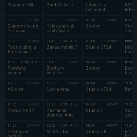
Magnum VIII
Bantičtí čerti
Události v
BBV p
regionech
letec
09:00
HUDBA
03:50
ZÁBAVA
03:00
ZPRÁVY
07:50
Sejdeme se na
Televizní klub
Zprávy
Sokol
Prdlavce
neslyšících
zprav
09:20
ZÁBAVA
04:15
DOKUMENT
03:10
ZPRÁVY
08:00
Tak neváhej a
Zákaz mobilů?
Studio ČT24
Házen
toč speciál
háze
2025
10:25
DOKUMENT
04:45
ZPRÁVY
04:00
ZPRÁVY
09:45
Postřehy
Zprávy v
Zprávy
Biatlo
odjinud
českém
biatl
znakovém
2025
jazyce
10:30
ZÁBAVA
04:59
ZPRÁVY
04:10
ZPRÁVY
11:05
AZ-kvíz
Dobré ráno
Studio ČT24
Pano
11:00
ZPRÁVY
07:30
DOKUMENT
04:59
ZPRÁVY
11:25
Zprávy ve 12
Zázračná
Studio 6
Sport
planeta: Asie
zpráv
(3/7)
11:20
ZPRÁVY
08:20
DOKUMENT
08:00
ZPRÁVY
11:55
Předpověď
Mistři šifer
Studio 6 II
Fotbal
počasí,
Přípr