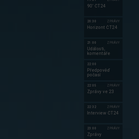
90’ ČT24
20:30
ZPRÁVY
Horizont ČT24
21:00
ZPRÁVY
Události,
komentáře
22:00
Předpověď
počasí
22:05
ZPRÁVY
Zprávy ve 23
22:32
ZPRÁVY
Interview ČT24
23:00
ZPRÁVY
Zprávy