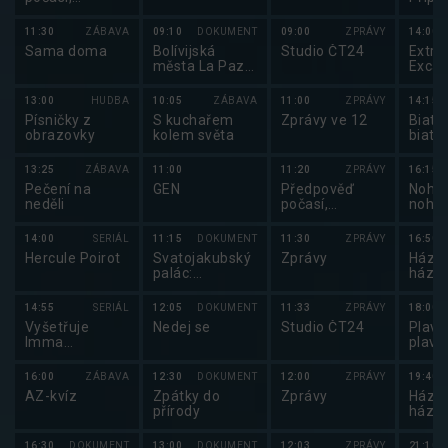
Sportovní
utkán
zprávy,
2025
11:30
ZÁBAVA
09:10
DOKUMENT
09:00
ZPRÁVY
14:00
Události v
Sama doma
Bolívijská
Studio ČT24
Extré
regionech plus
města La Paz a
Excal
Sucre
2025
13:00
HUDBA
10:05
ZÁBAVA
11:00
ZPRÁVY
14:15
Písničky z
S kuchařem
Zprávy ve 12
Biatlo
obrazovky
kolem světa
biatl
2025
13:25
ZÁBAVA
11:00
11:20
ZPRÁVY
16:15
Pečení na
GEN
Předpověď
Nohej
neděli
počasí,
nohej
sportovní
2025
zprávy
14:00
SERIÁL
11:15
DOKUMENT
11:30
ZPRÁVY
16:50
Hercule Poirot
Svatojakubský
Zprávy
Házen
palác:
háze
Tajemství
2025
královského
14:55
SERIÁL
12:05
DOKUMENT
11:33
ZPRÁVY
18:00
ústředí
Vyšetřuje
Nedej se
Studio ČT24
Plavá
Imma
plavá
Tataranni
16:00
ZÁBAVA
12:30
DOKUMENT
12:00
ZPRÁVY
19:40
AZ-kvíz
Zpátky do
Zprávy
Házen
přírody
háze
2025
16:30
DOKUMENT
13:00
DOKUMENT
12:03
ZPRÁVY
21:10