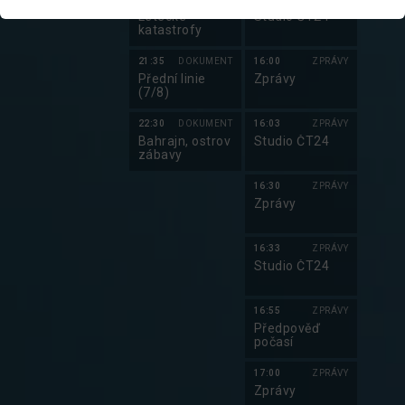
Letecké
Studio ČT24
katastrofy
21:35
DOKUMENT
16:00
ZPRÁVY
Přední linie
Zprávy
(7/8)
22:30
DOKUMENT
16:03
ZPRÁVY
Bahrajn, ostrov
Studio ČT24
zábavy
16:30
ZPRÁVY
Zprávy
16:33
ZPRÁVY
Studio ČT24
16:55
ZPRÁVY
Předpověď
počasí
17:00
ZPRÁVY
Zprávy