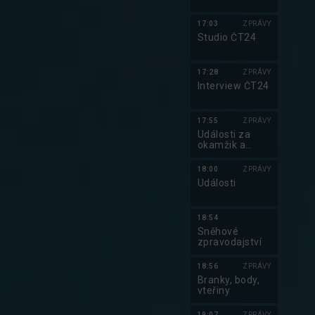
17:03
ZPRÁVY
Studio ČT24
17:28
ZPRÁVY
Interview ČT24
17:55
ZPRÁVY
Události za
okamžik a
počasí
18:00
ZPRÁVY
Události
18:54
Sněhové
zpravodajství
18:56
ZPRÁVY
Branky, body,
vteřiny
19:07
ZPRÁVY