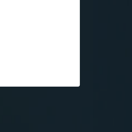
ERIÁL
17:15
)
Simpsonovi 
(1)
17:45
Simpsonovi 
(2)
18:15
Prima Partič
19:15
Grand Tour (
20:50
Top Gear spe
(7)
21:40
Simpsonovi X
(21)
22:10