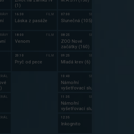
tí
Život na zámku IV
M.A.S.H (130)
Bolek a Lole
(1)
RÁVY
16:30
FILM
07:00
SERIÁL
04:20
ní
Láska z pasáže
Slunečná (105)
Prima Partič
XXL
RÁVY
18:00
FILM
08:25
SERIÁL
05:35
vní
Venom
ZOO Nové
Top Gear XIX
začátky (160)
20:10
FILM
09:25
SERIÁL
06:40
Pryč od pece
Mladá krev (6)
Top Gear XXI
ERIÁL
10:40
SERIÁL
07:45
ové
Námořní
Hvězdná brá
)
vyšetřovací služba
(17)
V (7)
ERIÁL
11:35
SERIÁL
08:45
)
Námořní
Hvězdná brá
vyšetřovací služba
(18)
V (8)
ERIÁL
12:35
09:45
)
Inkognito
Jmenuju se E
(3)