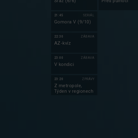
Sraz (6/6)
Před půlnocí
21:45
SERIÁL
Gomora V (9/10)
22:30
ZÁBAVA
AZ-kvíz
23:00
ZÁBAVA
V kondici
23:20
ZPRÁVY
Z metropole,
Týden v regionech