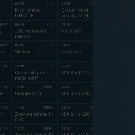
04:15
FILM
02:55
SERIÁL
00:15
Krycí jméno
Closer: Nové
Simpsonovi X
U.N.C.L.E.
případy IV (4)
(20)
RÁVY
06:40
FILM
03:55
00:40
y
Jíst, meditovat,
Nový den
Griffinovi XX
milovat
RÁVY
09:25
FILM
04:00
01:10
ou
Wasabi
Nový den
Jmenuju se E
(15)
ERIÁL
11:20
FILM
05:00
SERIÁL
01:35
Co horšího se
M.A.S.H (127)
Jmenuju se E
může stát?
(16)
ERIÁL
13:25
SERIÁL
05:30
SERIÁL
01:55
ěl
Cukrárna (7)
M.A.S.H (128)
Lovci prokle
pokladů II (1
ERIÁL
14:40
SERIÁL
06:00
SERIÁL
02:50
 II
Život na zámku III
M.A.S.H (129)
Živí mrtví XI 
(13)
BAVA
15:35
SERIÁL
06:30
SERIÁL
04:00