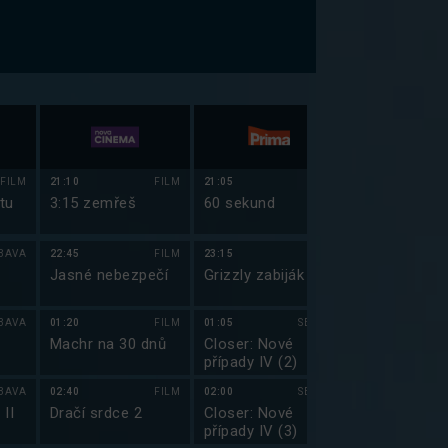
FILM
21:10
FILM
21:05
FILM
20:35
tu
3:15 zemřeš
60 sekund
Con Air
BAVA
22:45
FILM
23:15
FILM
22:50
Jasné nebezpečí
Grizzly zabiják
Simpsonovi X
(17)
BAVA
01:20
FILM
01:05
SERIÁL
23:15
Machr na 30 dnů
Closer: Nové
Simpsonovi X
případy IV (2)
(18)
BAVA
02:40
FILM
02:00
SERIÁL
23:45
 II
Dračí srdce 2
Closer: Nové
Simpsonovi X
případy IV (3)
(19)