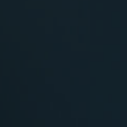
Simpsonovi X
(22)
22:40
Simpsonovi 
(1)
23:05
Simpsonovi 
(2)