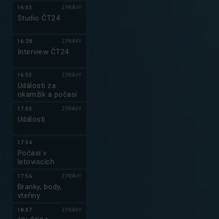
16:03
ZPRÁVY
Studio ČT24
16:28
ZPRÁVY
Interview ČT24
16:55
ZPRÁVY
Události za
okamžik a počasí
17:00
ZPRÁVY
Události
17:54
Počasí v
letoviscích
17:56
ZPRÁVY
Branky, body,
vteřiny
18:07
ZPRÁVY