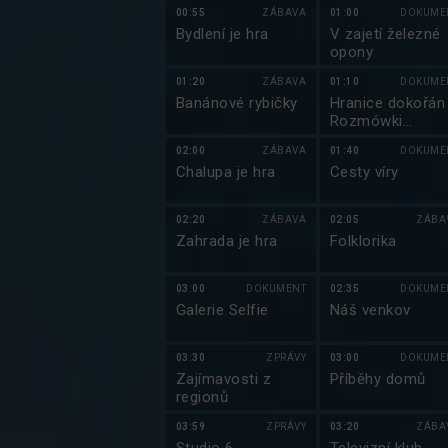
00:55
ZÁBAVA
01:00
DOKUME
Bydlení je hra
V zajetí železné
opony
01:20
ZÁBAVA
01:10
DOKUME
Banánové rybičky
Hranice dokořán
Rozmówki
polsko-czeskie
02:00
ZÁBAVA
01:40
DOKUME
Chalupa je hra
Cesty víry
02:20
ZÁBAVA
02:05
ZÁBA
Zahrada je hra
Folklorika
03:00
DOKUMENT
02:35
DOKUME
Galerie Selfie
Náš venkov
03:30
ZPRÁVY
03:00
DOKUME
Zajímavosti z
Příběhy domů
regionů
03:59
ZPRÁVY
03:20
ZÁBA