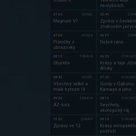
Studio 6
Televizní klub
neslyšících
07:00
SERIÁL
03:45
ZPRÁ
Magnum VI
Zprávy v české
znakovém jazyc
07:50
HUDBA
03:59
ZPRÁ
Písničky z
Dobré ráno
obrazovky
08:10
ZÁBAVA
06:30
DOKUME
Objektiv
Krásy a taje Jižn
Afriky
08:45
SERIÁL
07:25
DOKUME
Všechny velké a
Gorily v Gabonu:
malé bytosti IV
Kamaya a jeho
rodina
09:30
ZÁBAVA
08:15
DOKUME
AZ-kvíz
Seychely,
ekologický ráj
10:00
ZPRÁVY
09:10
DOKUME
Zprávy ve 12
Krásy evropskéh
pobřeží