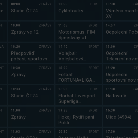
NT
08:00
ZPRÁVY
10:55
SPORT
13:30
ZÁ
ie
Studio ČT24
Cyklotoulky
Výměna manže
XV
NT
10:00
ZPRÁVY
11:05
SPORT
14:57
ZP
Zprávy ve 12
Motorismus: FIM
Odpolední Poč
Speedway of
Nations 2025
VA
10:20
ZPRÁVY
14:40
SPORT
15:00
ZP
Předpověď
Volejbal:
Odpolední
počasí, sportovní
Volejbalový
Televizní novin
zprávy
magazín
NT
10:30
ZPRÁVY
15:00
SPORT
15:20
ZP
Zprávy
Fotbal:
Odpolední
FORTUNA=LIGA
sportovní novi
2025/2026
NT
10:33
ZPRÁVY
16:50
SPORT
15:30
ZÁ
Studio ČT24
Florbal: Livesport
Na lovu V
Superliga
2025/2026
NT
11:00
ZPRÁVY
19:25
SPORT
16:30
S
Zprávy
Hokej: Rytíři paní
Ulice (4984)
Poldi
NT
11:03
ZPRÁVY
20:30
SPORT
17:30
ZP