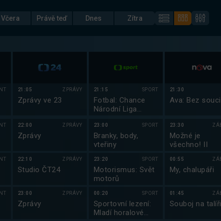
Včera
Právě teď
Dnes
Zítra
NT
21:05
ZPRÁVY
21:15
SPORT
21:30
Zprávy ve 23
Fotbal: Chance
Ava: Bez souci
Národní Liga
2025/2026
NT
22:00
ZPRÁVY
23:00
SPORT
23:30
ZÁ
Zprávy
Branky, body,
Možné je
vteřiny
všechno! II
NT
22:10
ZPRÁVY
23:20
SPORT
00:55
ZÁ
Studio ČT24
Motorismus: Svět
My, chalupáři
motorů
NT
23:00
ZPRÁVY
00:20
SPORT
01:45
ZÁ
Zprávy
Sportovní lezení:
Souboj na talíři
Mladí horalové