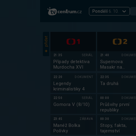
Pondělí
6. 10.
přidat
21:35
SERIÁL
21:40
DOKUME
Případy detektiva
Supernova:
Murdocha XVI
Masakr na
festivalu
22:20
DOKUMENT
22:35
DOKUME
Legendy
Ta druhá
kriminalistiky 4
22:50
SERIÁL
00:00
DOKUME
Gomora V (8/10)
Průšvihy první
republiky
23:45
ZÁBAVA
00:30
DOKUME
Manéž Bolka
Stopy, fakta,
Polívky
tajemství