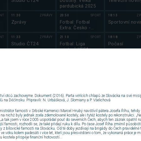
Studio ČT24
Dostihy: Velká
Televizní novin
pardubická 2025
NT
11:30
ZPRÁVY
20:50
SPORT
18:13
ZP
Zprávy
Fotbal: Fotbal
Sportovní novi
Extra: Česko -
Chorvatsko
NT
11:33
ZPRÁVY
21:10
SPORT
18:18
ZP
Studio ČT24
Fotbal: Liga
Počasí
mistryň UEFA
2025/2026
NT
12:00
ZPRÁVY
21:35
SPORT
18:20
S
ý
Zprávy
Volejbal:
Kriminálka And
Volejbalový
VII (7)
magazín
VY
12:03
ZPRÁVY
21:55
SPORT
19:40
S
Studio ČT24
Branky, body,
Specialisté (10
vteřiny
tví otců zachovejme. Dokument (2016). Parta věřících chlapů ze Slovácka na své mis
lů na Děčínsku. Připravili: N. Urbášková, J. Slomiany a P. Všelichová
NT
12:30
ZPRÁVY
20:50
ZÁ
Zprávy
Víkend
istrátor farnosti v Srbské Kamenici Marcel Hrubý navštívil pátera Josefa Říhu, tehdy
, na nichž byly jednak zcela zdemolované kostely, ale i tytéž kostely po rekonstrukci. „
 „a tak jsem v roce 2005 uspořádal pouť do severních Čech, abych ten zázrak spatřil na v
)
jší farnosti, rozhodli se, že také přidají ruku k dílu. Po čase Josef Říha změnil působi
NT
12:33
ZPRÁVY
21:30
S
ky z bílovické farnosti na Slovácku. Od té doby jezdívají na brigády do Čech pravidelně t
Studio ČT24
Metoda Markov
ve věku kolem padesáti i více let, kteří jsou přesvědčeni o tom, že vykonaná práce je
Hojer (5)
u kostela přispěje finanční hotovostí...