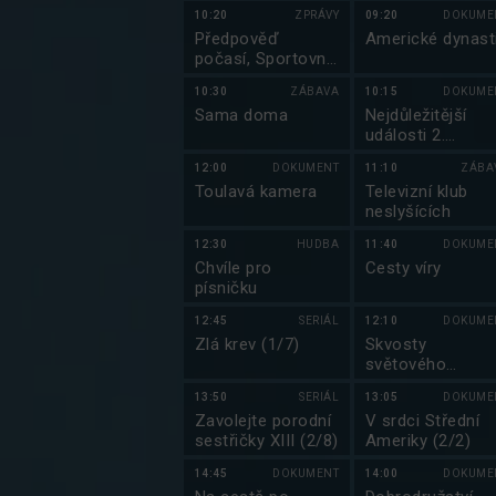
10:20
ZPRÁVY
09:20
DOKUME
Předpověď
Americké dynast
počasí, Sportovní
zprávy, Události v
10:30
ZÁBAVA
10:15
DOKUME
regionech plus
Sama doma
Nejdůležitější
události 2.
světové války v
12:00
DOKUMENT
11:10
ZÁBA
barvě II
Toulavá kamera
Televizní klub
neslyšících
12:30
HUDBA
11:40
DOKUME
Chvíle pro
Cesty víry
písničku
12:45
SERIÁL
12:10
DOKUME
Zlá krev (1/7)
Skvosty
světového
stavitelství (6/6)
13:50
SERIÁL
13:05
DOKUME
Zavolejte porodní
V srdci Střední
sestřičky XIII (2/8)
Ameriky (2/2)
14:45
DOKUMENT
14:00
DOKUME