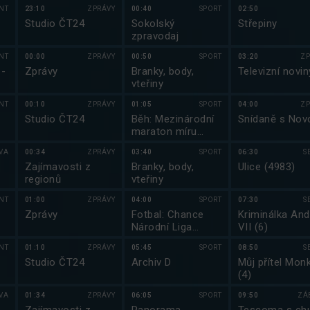
2025
NT
23:10
ZPRÁVY
00:40
SPORT
02:50
Studio ČT24
Sokolský
Střepiny
zpravodaj
NT
00:00
ZPRÁVY
00:50
SPORT
03:20
ZP
 -
Zprávy
Branky, body,
Televizní novin
vteřiny
NT
00:10
ZPRÁVY
01:05
SPORT
04:00
ZP
Studio ČT24
Běh: Mezinárodní
Snídaně s Nov
maraton míru
2025
VA
00:34
ZPRÁVY
03:40
SPORT
06:30
S
Zajímavosti z
Branky, body,
Ulice (4983)
regionů
vteřiny
NT
01:00
ZPRÁVY
04:00
SPORT
07:30
S
Zprávy
Fotbal: Chance
Kriminálka And
Národní Liga
VII (6)
2025/2026
NT
01:10
ZPRÁVY
05:45
SPORT
08:50
S
Studio ČT24
Archiv D
Můj přítel Monk
(4)
VA
01:34
ZPRÁVY
06:05
SPORT
09:50
ZÁ