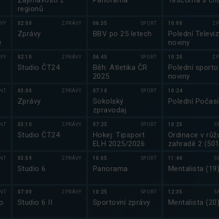
Zajímavosti z
Panorama
Tescoma s chu
regionů
VY
02:00
ZPRÁVY
06:35
SPORT
10:00
ZP
m
Zprávy
BBV po 25 letech
Polední Televiz
e
noviny
VY
02:10
ZPRÁVY
06:45
SPORT
10:20
ZP
Studio ČT24
Běh: Atletika ČR
Polední sporto
2025
noviny
NT
03:00
ZPRÁVY
07:10
SPORT
10:24
í
Zprávy
Sokolský
Polední Počasí
zpravodaj
NT
03:10
ZPRÁVY
07:25
SPORT
10:25
S
Studio ČT24
Hokej: Tipsport
Ordinace v růž
ELH 2025/2026
zahradě 2 (501
NT
03:59
ZPRÁVY
10:05
SPORT
11:40
S
Studio 6
Panorama
Mentalista (19
NT
07:00
ZPRÁVY
10:25
SPORT
12:35
S
o
Studio 6 II
Sportovní zprávy
Mentalista (20