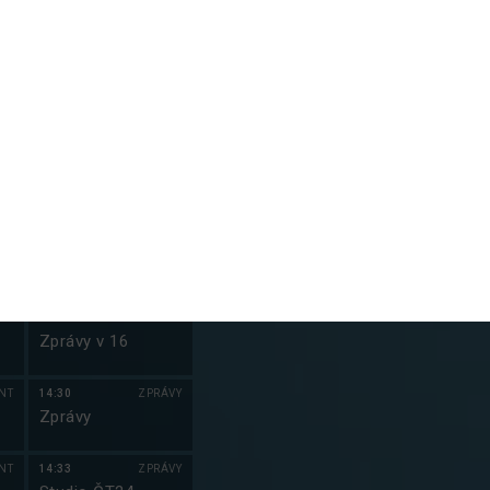
VY
13:00
ZPRÁVY
22:50
S
m
Zprávy
Mentalista (19
e
LM
13:03
ZPRÁVY
Studio ČT24
LM
13:30
ZPRÁVY
Zprávy
NT
13:33
ZPRÁVY
Studio ČT24
NT
14:00
ZPRÁVY
Zprávy v 16
NT
14:30
ZPRÁVY
Zprávy
NT
14:33
ZPRÁVY