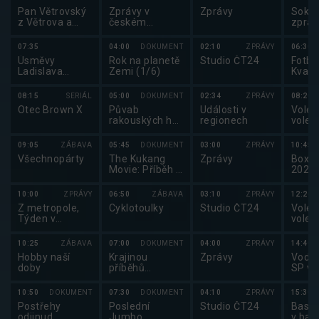
Pan Větrovský
Zprávy v
Zprávy
Sokol
z Větrova a
českém
zprav
paní Deštná z
znakovém
Dešťova
jazyce
07:35
04:00
DOKUMENT
02:10
ZPRÁVY
06:30
Úsměvy
Rok na planetě
Studio ČT24
Fotbal
Ladislava
Zemi (1/6)
Kvali
Potměšila
MS ve
2026
08:15
SERIÁL
05:00
DOKUMENT
02:34
ZPRÁVY
08:20
Otec Brown X
Půvab
Události v
Volej
rakouských hor
regionech
volej
(3/5)
2025 
09:05
ZÁBAVA
05:45
DOKUMENT
03:00
ZPRÁVY
10:45
Všechnopárty
The Kukang
Zprávy
Box: 
Movie: Příběh o
2025
outloních a
lidech
10:00
ZPRÁVY
06:50
ZÁBAVA
03:10
ZPRÁVY
12:20
Z metropole,
Cyklotoulky
Studio ČT24
Volej
Týden v
volej
regionech
2025 
10:25
ZÁBAVA
07:00
DOKUMENT
04:00
ZPRÁVY
14:40
Hobby naší
Krajinou
Zprávy
Vodní
doby
příběhů
SP ve
českých hradů
slalo
známých i
10:50
DOKUMENT
07:30
DOKUMENT
04:10
ZPRÁVY
15:30
neznámých III
Postřehy
Poslední
Studio ČT24
Baske
(7/10)
odjinud
Jumbo
v bas