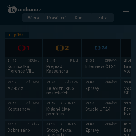
Včera
Právě teď
Dnes
Zítra
Datum
Sobota 6.9.
přidat
Nastavení stanic
21:40
SERIÁL
21:15
FILM
21:32
ZPRÁVY
21:45
Komisařka
Přejezd
Interview ČT24
Brank
Florence VII
Kassandra
vteři
(2/4)
23:15
ZÁBAVA
23:20
ZÁBAVA
22:00
ZPRÁVY
22:00
AZ-kvíz
Televizní klub
Zprávy
Vodní
neslyšících
SP ve
slalo
23:40
ZÁBAVA
23:45
DOKUMENT
22:10
ZPRÁVY
23:30
Koptashow
Krásné živé
Studio ČT24
Fotbal
památky
Kvali
EURO
2027
00:10
ZPRÁVY
00:15
DOKUMENT
23:00
ZPRÁVY
01:20
Dobré ráno
Stopy, fakta,
Zprávy
Brank
tajemství
vteři