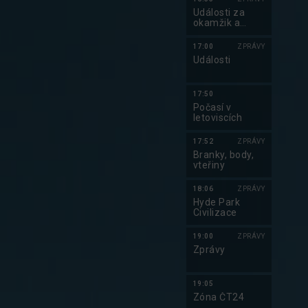
Události za
okamžik a
počasí
17:00
ZPRÁVY
Události
17:50
Počasí v
letoviscích
17:52
ZPRÁVY
Branky, body,
vteřiny
18:06
ZPRÁVY
Hyde Park
Civilizace
19:00
ZPRÁVY
Zprávy
19:05
Zóna ČT24