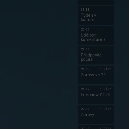
19:33
Týden v
kultuře
20:00
Události,
komentáře z
ekonomiky
21:00
Předpověď
počasí
21:05
ZPRÁVY
Zprávy ve 23
21:32
ZPRÁVY
Interview ČT24
22:00
ZPRÁVY
Zprávy
22:10
ZPRÁVY