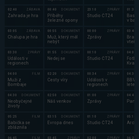
02:40
ZÁBAVA
00:40
DOKUMENT
23:10
ZPRÁVY
01:30
Zahrada je hra
Příběhy
Studio ČT24
Baske
železné opony
v bas
mužů
03:05
ZÁBAVA
00:55
DOKUMENT
00:00
ZPRÁVY
03:45
Chalupa je hra
Muž, který měl
Zprávy
Brank
nebýt
vteři
03:30
ZPRÁVY
01:55
DOKUMENT
00:10
ZPRÁVY
04:00
Události v
Nedej se
Studio ČT24
Fotbal
regionech
Kvali
MS ve
2026
04:00
FILM
02:20
DOKUMENT
00:34
ZPRÁVY
04:30
Muži z
Cesty víry
Události v
BBV p
Bombaje
regionech
letec
04:30
DOKUMENT
02:50
DOKUMENT
01:00
ZPRÁVY
04:40
Neobyčejné
Náš venkov
Zprávy
Pano
životy
05:25
FILM
03:15
DOKUMENT
01:10
ZPRÁVY
05:10
Babička se
Evropa dnes
Studio ČT24
Archi
zbláznila
06:45
FILM
03:45
ZPRÁVY
02:00
ZPRÁVY
06:20