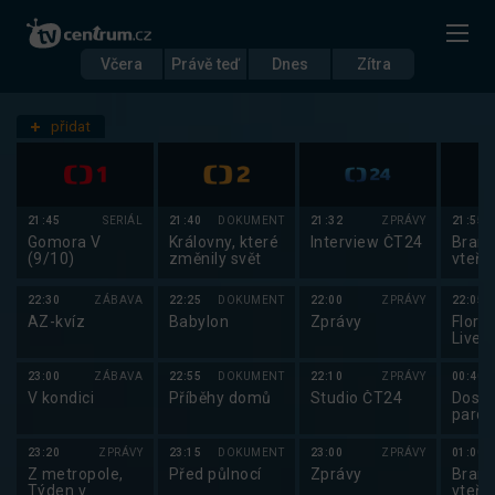
Včera
Právě teď
Dnes
Zítra
Datum
Úterý 7.10.
přidat
Nastavení stanic
21:45
SERIÁL
21:40
DOKUMENT
21:32
ZPRÁVY
21:55
Gomora V
Královny, které
Interview ČT24
Brank
(9/10)
změnily svět
vteři
22:30
ZÁBAVA
22:25
DOKUMENT
22:00
ZPRÁVY
22:05
AZ-kvíz
Babylon
Zprávy
Florba
Lives
Super
2025
23:00
ZÁBAVA
22:55
DOKUMENT
22:10
ZPRÁVY
00:40
V kondici
Příběhy domů
Studio ČT24
Dosti
pardu
2025
23:20
ZPRÁVY
23:15
DOKUMENT
23:00
ZPRÁVY
01:00
Z metropole,
Před půlnocí
Zprávy
Brank
Týden v
vteři