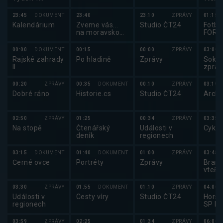
regionech
23:45
DOKUMENT
23:40
23:10
ZPRÁVY
01:15
Kalendárium
Zveme vás...
Studio ČT24
Fotbal
na moravskou
FORT
zabijačku
2025
00:00
DOKUMENT
00:15
00:00
ZPRÁVY
03:00
Rajské zahrady
Po hladině
Zprávy
Sokol
II
zprav
00:20
ZPRÁVY
00:35
DOKUMENT
00:10
ZPRÁVY
03:15
Dobré ráno
Historie.cs
Studio ČT24
Archi
02:50
ZPRÁVY
01:25
00:34
ZPRÁVY
03:35
Na stopě
Čtenářský
Události v
Cyklo
deník
regionech
03:15
DOKUMENT
01:40
DOKUMENT
01:00
ZPRÁVY
03:45
Černé ovce
Portréty
Zprávy
Brank
vteři
03:30
ZPRÁVY
01:55
DOKUMENT
01:10
ZPRÁVY
04:00
Události v
Cesty víry
Studio ČT24
Horsk
regionech
SP ho
kol 2
03:59
ZPRÁVY
02:25
01:34
ZPRÁVY
06:00