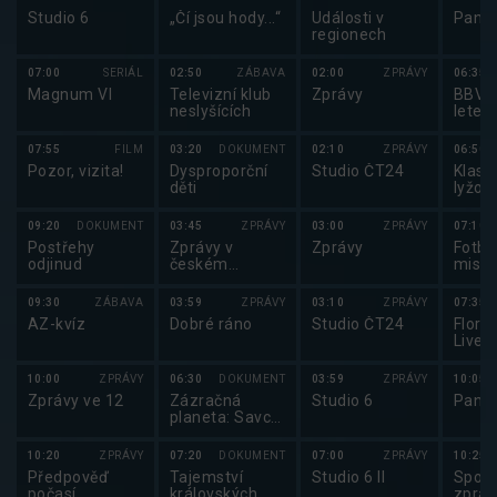
Studio 6
„Čí jsou hody...“
Události v
Pano
regionech
07:00
SERIÁL
02:50
ZÁBAVA
02:00
ZPRÁVY
06:35
Magnum VI
Televizní klub
Zprávy
BBV p
neslyšících
letec
07:55
FILM
03:20
DOKUMENT
02:10
ZPRÁVY
06:50
Pozor, vizita!
Dysproporční
Studio ČT24
Klasi
děti
lyžová
Lyžov
2025
09:20
DOKUMENT
03:45
ZPRÁVY
03:00
ZPRÁVY
07:10
Postřehy
Zprávy v
Zprávy
Fotbal
odjinud
českém
mistr
znakovém
2025
jazyce
09:30
ZÁBAVA
03:59
ZPRÁVY
03:10
ZPRÁVY
07:35
AZ-kvíz
Dobré ráno
Studio ČT24
Florba
Lives
Super
2025
10:00
ZPRÁVY
06:30
DOKUMENT
03:59
ZPRÁVY
10:05
Zprávy ve 12
Zázračná
Studio 6
Pano
planeta: Savci
(2/6)
10:20
ZPRÁVY
07:20
DOKUMENT
07:00
ZPRÁVY
10:25
Předpověď
Tajemství
Studio 6 II
Sport
počasí,
královských
zpráv