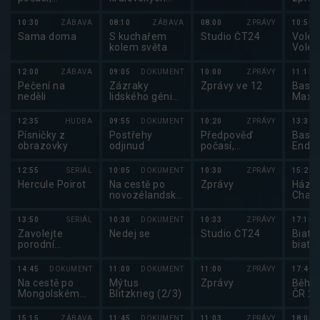
Sportovní
paláců (6/8)
zprávy,
10:30
ZÁBAVA
08:10
ZÁBAVA
08:00
ZPRÁVY
10:55
Události v
Sama doma
S kuchařem
Studio ČT24
Volejb
regionech plus
kolem světa
Volej
maga
12:00
ZÁBAVA
09:05
DOKUMENT
10:00
ZPRÁVY
11:15
Pečení na
Zázraky
Zprávy ve 12
Baske
neděli
lidského génia
Maxa
II
2025
12:35
HUDBA
09:55
DOKUMENT
10:20
ZPRÁVY
13:30
Písničky z
Postřehy
Předpověď
Baske
obrazovky
odjinud
počasí,
Ende
sportovní
2025
zprávy
12:55
SERIÁL
10:05
DOKUMENT
10:30
ZPRÁVY
15:20
Hercule Poirot
Na cestě po
Zprávy
Háze
novozélandském
Chan
Te
Extra
Wahipounamu
2025
13:50
SERIÁL
10:30
DOKUMENT
10:33
ZPRÁVY
17:15
Zavolejte
Nedej se
Studio ČT24
Biatl
porodní
biatl
sestřičky XIII
koleč
(3/8)
lyžíc
14:45
DOKUMENT
11:00
DOKUMENT
11:00
ZPRÁVY
17:40
Na cestě po
Mýtus
Zprávy
Běh: 
Mongolském
Blitzkrieg (2/3)
ČR 2
Altaji
15:15
ZÁBAVA
11:45
DOKUMENT
11:03
ZPRÁVY
18:05