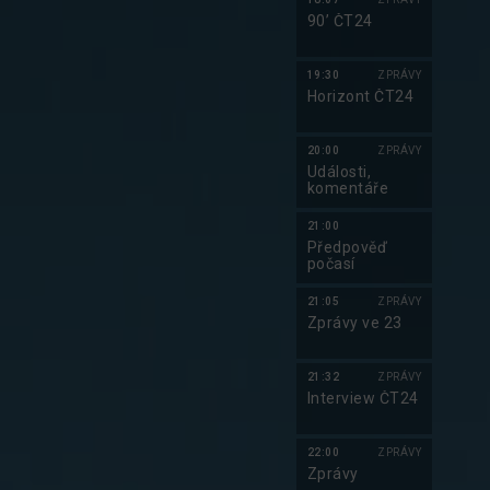
90’ ČT24
19:30
ZPRÁVY
Horizont ČT24
20:00
ZPRÁVY
Události,
komentáře
21:00
Předpověď
počasí
21:05
ZPRÁVY
Zprávy ve 23
21:32
ZPRÁVY
Interview ČT24
22:00
ZPRÁVY
Zprávy