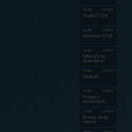
16:03
ZPRÁVY
Studio ČT24
16:28
ZPRÁVY
Interview ČT24
16:55
ZPRÁVY
Události za
okamžik a
počasí
17:00
ZPRÁVY
Události
17:54
ZPRÁVY
Počasí v
evropských
metropolích
17:56
ZPRÁVY
Branky, body,
vteřiny
18:07
ZPRÁVY