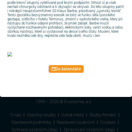
podle krevní skupiny vytetované pod levým podpažím. Mnozí si je však
nechali chirurgicky odstranit a ti zbývající se skrývali. Do této skupiny patřil
i někdejší Hauptsturmführer SS Klaus Barbie, přezdívaný „Lyonský řezník“.
Tento zpočátku bezvýznamný esesák se totiž ve funkci šéfa lyonského
gestapa, sídlícího v hotelu Terminus, změnil v sadistického vraha, který při
nástupu do funkce údajně prohlásil, že přišel zabíjet. Barbie mučil
vyslýchané rozžhavenými pohrabáči, elektrickými šoky, vařící vodou a celou
sbírkou nástrojů, které si vystavoval na desce svého stolu. Mučení, které
trvalo nezřídka celé dny, nepřežila celá řada obětí, mužů i žen.
Facebook Centrum.cz
Nastavit jako domovskou stránku
Do kalendáře
Napište nám
Centrum.cz
Atlas.cz
Volny.cz
1999 –
2026
© Economia, a.s.
O nás
Všechny služby
Volná místa
Služby firmám
Všeobecné podmínky
Nastavení soukromí
Cookies
Ochrana osobních údajů
Zpracování osobních údajů