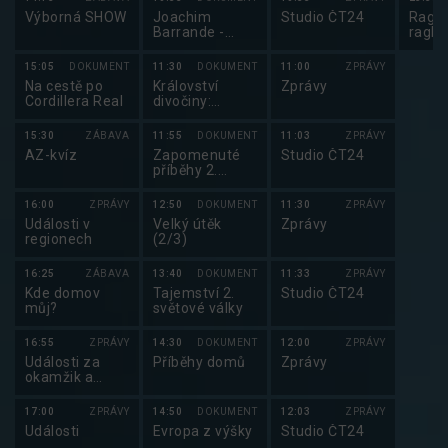
Výborná SHOW
Joachim
Studio ČT24
Ragby
Barrande -
ragby
ztracená moře
15:05
DOKUMENT
11:30
DOKUMENT
11:00
ZPRÁVY
Na cestě po
Království
Zprávy
Cordillera Real
divočiny:
Obrovští sumci
15:30
ZÁBAVA
11:55
DOKUMENT
11:03
ZPRÁVY
AZ-kvíz
Zapomenuté
Studio ČT24
příběhy 2.
světové války
(5/6)
16:00
ZPRÁVY
12:50
DOKUMENT
11:30
ZPRÁVY
Události v
Velký útěk
Zprávy
regionech
(2/3)
16:25
ZÁBAVA
13:40
DOKUMENT
11:33
ZPRÁVY
Kde domov
Tajemství 2.
Studio ČT24
můj?
světové války
16:55
ZPRÁVY
14:30
DOKUMENT
12:00
ZPRÁVY
Události za
Příběhy domů
Zprávy
okamžik a
počasí
17:00
ZPRÁVY
14:50
DOKUMENT
12:03
ZPRÁVY
Události
Evropa z výšky
Studio ČT24