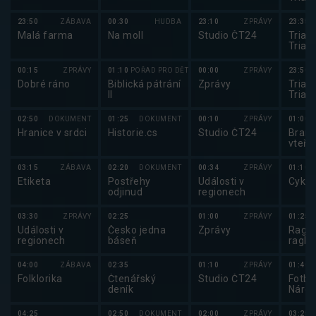
2025
23:50
ZÁBAVA
00:30
HUDBA
23:10
ZPRÁVY
23:35
Malá farma
Na moll
Studio ČT24
Triatl
Triat
2025
00:15
ZPRÁVY
01:10
POŘAD PRO DĚTI
00:00
ZPRÁVY
23:50
Dobré ráno
Biblická pátrání
Zprávy
Triatl
II
Triat
Cham
Serie
02:50
DOKUMENT
01:25
DOKUMENT
00:10
ZPRÁVY
01:00
Hranice v srdci
Historie.cs
Studio ČT24
Brank
vteři
03:15
ZÁBAVA
02:20
DOKUMENT
00:34
ZPRÁVY
01:10
Etiketa
Postřehy
Události v
Cyklo
odjinud
regionech
03:30
ZPRÁVY
02:25
01:00
ZPRÁVY
01:25
Události v
Česko jedna
Zprávy
Ragby
regionech
báseň
ragby
04:00
ZÁBAVA
02:35
01:10
ZPRÁVY
01:40
Folklorika
Čtenářský
Studio ČT24
Fotba
deník
Národ
2025
04:25
02:50
DOKUMENT
02:00
ZPRÁVY
03:25