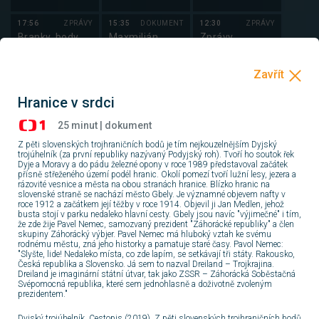
17:56
ZPRÁVY
15:35
DOKUMENT
12:30
ZPRÁVY
Branky, body,
Maxmilián
Zprávy
vteřiny
Mexický: Sen o
vládnutí
18:05
16:30
DOKUMENT
12:33
ZPRÁVY
Losování
Pád Habsburků
Studio ČT24
Sportky a
Hranice v srdci
Šance
18:15
SERIÁL
17:25
DOKUMENT
13:00
ZPRÁVY
25 minut | dokument
Špunti na cestě
Záhady
Zprávy
Z pěti slovenských trojhraničních bodů je tím nejkouzelnějším Dyjský
(7/13)
starého Egypta
trojúhelník (za první republiky nazývaný Podyjský roh). Tvoří ho soutok řek
(9/10)
Dyje a Moravy a do pádu železné opony v roce 1989 představoval začátek
19:05
ZÁBAVA
17:40
DOKUMENT
13:03
ZPRÁVY
přísně střeženého území podél hranic. Okolí pomezí tvoří lužní lesy, jezera a
Všechnopárty
Postřehy
Studio ČT24
rázovité vesnice a města na obou stranách hranice. Blízko hranic na
slovenské straně se nachází město Gbely. Je významné objevem nafty v
odjinud
roce 1912 a začátkem její těžby v roce 1914. Objevil ji Jan Medlen, jehož
busta stojí v parku nedaleko hlavní cesty. Gbely jsou navíc "výjimečné" i tím,
19:59
17:50
ZPRÁVY
13:30
ZPRÁVY
že zde žije Pavel Nemec, samozvaný prezident "Záhorácké republiky" a člen
Výsledky
Zprávy v
Zprávy
skupiny Záhorácký výbjer. Pavel Nemec má hluboký vztah ke svému
losování
českém
rodnému městu, zná jeho historky a pamatuje staré časy. Pavol Nemec:
Šťastných 10
"Slyšte, lide! Nedaleko místa, co zde lapím, se setkávají tři státy. Rakousko,
znakovém
Česká republika a Slovensko. Já sem to nazval Dreiland – Trojkrajina.
jazyce
20:00
SERIÁL
18:00
FILM
13:33
ZPRÁVY
Dreiland je imaginární státní útvar, tak jako ZSSR – Záhorácká Soběstačná
Hercule Poirot
Rozbité
Studio ČT24
Svépomocná republika, které sem jednohlasně a doživotně zvoleným
zrcadlo
prezidentem."
Dyjský trojúhelník. Cestopis (2019). Z pěti slovenských trojhraničních bodů
21:50
SERIÁL
19:50
FILM
14:00
ZPRÁVY