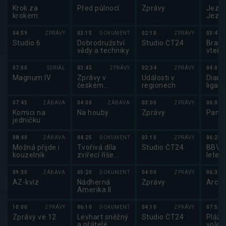
Krok za
Před půlnocí
Zprávy
Jezde
krokem
Jezde
2025
04:59
ZPRÁVY
03:15
DOKUMENT
02:10
ZPRÁVY
03:45
Studio 6
Dobrodružství
Studio ČT24
Brank
vědy a techniky
vteři
07:00
SERIÁL
03:45
ZPRÁVY
02:34
ZPRÁVY
04:00
Magnum IV
Zprávy v
Události v
Diam
českém
regionech
liga 
znakovém
jazyce
07:45
ZÁBAVA
04:00
ZÁBAVA
03:00
ZPRÁVY
06:00
Komici na
Na houby
Zprávy
Pano
jedničku
08:40
ZÁBAVA
04:25
DOKUMENT
03:10
ZPRÁVY
06:25
Možná přijde i
Tvořivá díla
Studio ČT24
BBV p
kouzelník
zvířecí říše
letec
(2/3)
09:30
ZÁBAVA
05:20
DOKUMENT
04:00
ZPRÁVY
06:35
AZ-kvíz
Nádherná
Zprávy
Archi
Amerika II
10:00
ZPRÁVY
06:10
DOKUMENT
04:10
ZPRÁVY
07:55
Zprávy ve 12
Levhart sněžný
Studio ČT24
Plážo
a přátelé
volejb