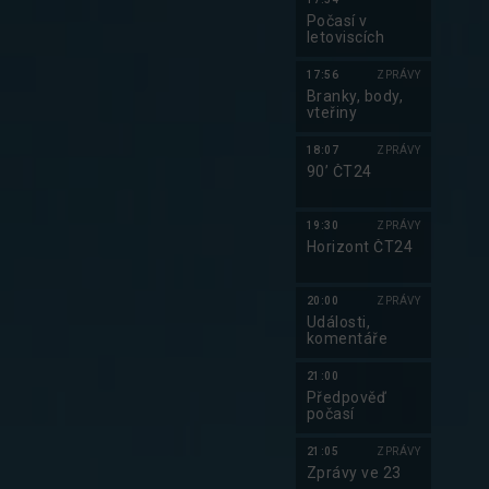
Počasí v
letoviscích
17:56
ZPRÁVY
Branky, body,
vteřiny
18:07
ZPRÁVY
90’ ČT24
19:30
ZPRÁVY
Horizont ČT24
20:00
ZPRÁVY
Události,
komentáře
21:00
Předpověď
počasí
21:05
ZPRÁVY
Zprávy ve 23