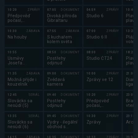
pláž
volej
10:20
ZPRÁVY
07:05
DOKUMENT
04:59
ZPRÁVY
10:45
Něme
Předpověď
Divoká příroda
Studio 6
Plavá
počasí,
Gibraltaru
plavá
Sportovní
zprávy,
10:30
ZÁBAVA
07:55
ZÁBAVA
07:00
ZPRÁVY
13:25
Události v
Na houby
S kuchařem
Studio 6 II
Plážo
regionech plus
kolem světa
volejb
pláž
volej
10:55
08:50
DOKUMENT
08:00
ZPRÁVY
18:20
Něme
Úsměvy
Postřehy
Studio ČT24
Plavá
Josefa
odjinud
plavá
Šebánka
11:35
ZÁBAVA
09:00
DOKUMENT
10:00
ZPRÁVY
21:00
Možná přijde i
Zvědavá
Zprávy ve 12
Diam
kouzelník
kamera
liga 
12:45
SERIÁL
09:40
DOKUMENT
10:20
ZPRÁVY
23:05
Slovácko sa
Postřehy
Předpověď
Brank
nesúdí (5)
odjinud
počasí,
vteři
sportovní
zprávy
13:35
SERIÁL
09:45
DOKUMENT
10:30
ZPRÁVY
23:15
Slovácko sa
Vydry - ilegální
Zprávy
Archi
nesúdí (6)
obchod s
exotickými
zvířaty
14:15
ZÁBAVA
10:35
DOKUMENT
10:33
ZPRÁVY
23:35