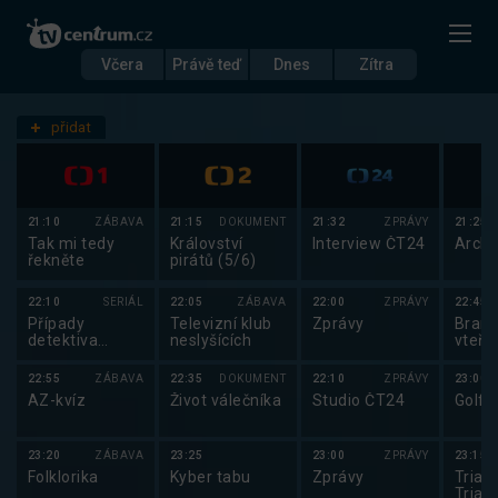
Včera
Právě teď
Dnes
Zítra
Datum
Pátek 1.8.
přidat
Nastavení stanic
21:10
ZÁBAVA
21:15
DOKUMENT
21:32
ZPRÁVY
21:25
Tak mi tedy
Království
Interview ČT24
Archi
řekněte
pirátů (5/6)
22:10
SERIÁL
22:05
ZÁBAVA
22:00
ZPRÁVY
22:45
Případy
Televizní klub
Zprávy
Brank
detektiva
neslyšících
vteři
Murdocha XVI
22:55
ZÁBAVA
22:35
DOKUMENT
22:10
ZPRÁVY
23:00
AZ-kvíz
Život válečníka
Studio ČT24
Golf:
23:20
ZÁBAVA
23:25
23:00
ZPRÁVY
23:15
Folklorika
Kyber tabu
Zprávy
Triatl
Triat