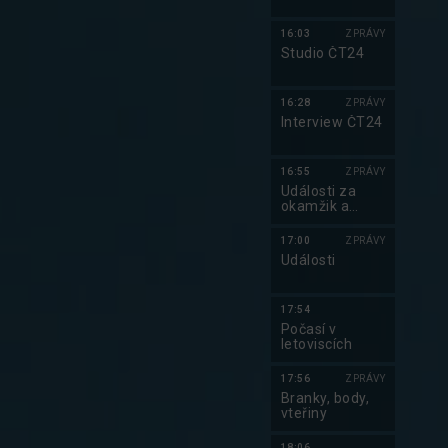
16:03
ZPRÁVY
Studio ČT24
16:28
ZPRÁVY
Interview ČT24
16:55
ZPRÁVY
Události za
okamžik a
počasí
17:00
ZPRÁVY
Události
17:54
Počasí v
letoviscích
17:56
ZPRÁVY
Branky, body,
vteřiny
18:06