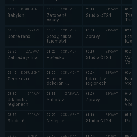
pobřeží
00:05
DOKUMENT
00:35
DOKUMENT
23:10
ZPRÁVY
01:25
Babylon
Zatopené
Studio ČT24
Triatl
osudy
Triat
Cham
Serie
00:15
ZPRÁVY
00:50
DOKUMENT
00:00
ZPRÁVY
02:55
Dobré ráno
Stopy, fakta,
Zprávy
Fotbal
tajemství
Kvali
MS ve
2026
02:50
ZÁBAVA
01:20
DOKUMENT
00:10
ZPRÁVY
03:30
Zahrada je hra
Počesku
Studio ČT24
Volejb
Volej
maga
03:15
DOKUMENT
01:30
DOKUMENT
00:34
ZPRÁVY
03:45
Černé ovce
Hranice
Události v
Brank
dokořán -
regionech
vteři
Rozmówki
polsko-czeskie
03:30
ZPRÁVY
01:55
ZÁBAVA
01:00
ZPRÁVY
04:00
Události v
Sabotáž
Zprávy
Baske
regionech
v bas
mužů
03:59
ZPRÁVY
02:20
DOKUMENT
01:10
ZPRÁVY
05:50
Studio 6
Nedej se
Studio ČT24
Pano
07:00
SERIÁL
02:50
DOKUMENT
01:34
ZPRÁVY
06:25