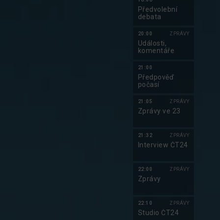
Předvolební
debata
20:00
ZPRÁVY
Události,
komentáře
21:00
Předpověď
počasí
21:05
ZPRÁVY
Zprávy ve 23
21:32
ZPRÁVY
Interview ČT24
22:00
ZPRÁVY
Zprávy
22:10
ZPRÁVY
Studio ČT24