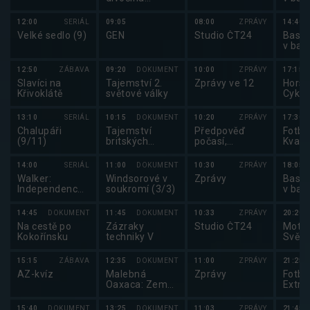
Skalnatých
mužů
hor: Od
12:00
SERIÁL
09:05
08:00
ZPRÁVY
14:40
Yellowstonu k
Velké sedlo (9)
GEN
Studio ČT24
Baske
Yukonu (4/4)
v bas
mužů
12:50
ZÁBAVA
09:20
DOKUMENT
10:00
ZPRÁVY
17:15
Slavíci na
Tajemství 2.
Zprávy ve 12
Horsk
Křivoklátě
světové války
Cykli
2025
13:10
SERIÁL
10:15
DOKUMENT
10:20
ZPRÁVY
17:30
Chalupáři
Tajemství
Předpověď
Fotbal
(9/11)
britských
počasí,
Kvali
královských
sportovní
MS ve
paláců (1/8)
zprávy
2026
14:00
SERIÁL
11:00
DOKUMENT
10:30
ZPRÁVY
18:05
Walker:
Windsorové v
Zprávy
Baske
Independence
soukromí (3/3)
v bas
(13/13)
mužů
14:45
DOKUMENT
11:45
DOKUMENT
10:33
ZPRÁVY
20:20
Na cestě po
Zázraky
Studio ČT24
Motor
Kokořínsku
techniky V
Svět 
15:15
ZÁBAVA
12:35
DOKUMENT
11:00
ZPRÁVY
21:25
AZ-kvíz
Malebná
Zprávy
Fotbal
Oaxaca: Země
Extra
tradic
15:40
DOKUMENT
13:25
DOKUMENT
11:03
ZPRÁVY
21:45