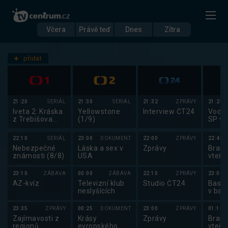
Včera
Právě teď
Dnes
Zítra
Datum
Středa 3.9.
přidat
Nastavení stanic
21:20
SERIÁL
21:30
SERIÁL
21:32
ZPRÁVY
21:25
Iveta 2: Kráska
Yellowstone
Interview ČT24
Vodní
z Trebišova
(1/9)
SP ve
(1/10)
slalo
22:10
SERIÁL
23:00
DOKUMENT
22:00
ZPRÁVY
22:45
Nebezpečné
Láska a sex v
Zprávy
Brank
známosti (8/8)
USA
vteři
23:10
ZÁBAVA
00:00
ZÁBAVA
22:10
ZPRÁVY
23:00
AZ-kvíz
Televizní klub
Studio ČT24
Baske
neslyšících
v bas
mužů
23:35
ZPRÁVY
00:25
DOKUMENT
23:00
ZPRÁVY
01:10
Zajímavosti z
Krásy
Zprávy
Brank
regionů
evropského
vteři