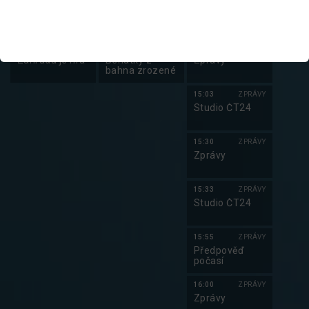
AZ-kvíz
Poslední
Studio ČT24
Jumbo
23:30
ZÁBAVA
22:15
DOKUMENT
15:00
ZPRÁVY
Zahrada je hra
Benátky z
Zprávy
bahna zrozené
15:03
ZPRÁVY
Studio ČT24
15:30
ZPRÁVY
Zprávy
15:33
ZPRÁVY
Studio ČT24
15:55
ZPRÁVY
Předpověď
počasí
16:00
ZPRÁVY
Zprávy