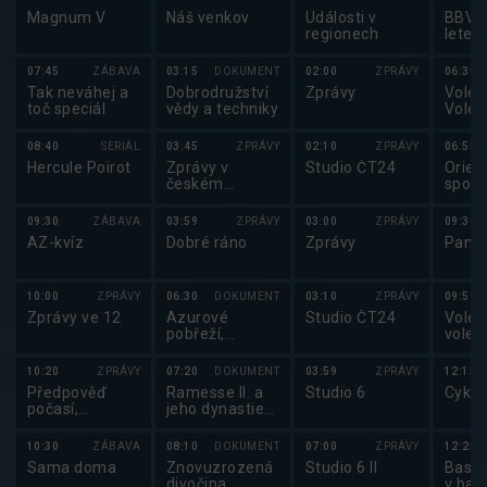
Magnum V
Náš venkov
Události v
BBV p
regionech
letec
07:45
ZÁBAVA
03:15
DOKUMENT
02:00
ZPRÁVY
06:35
Tak neváhej a
Dobrodružství
Zprávy
Volejb
toč speciál
vědy a techniky
Volej
maga
08:40
SERIÁL
03:45
ZPRÁVY
02:10
ZPRÁVY
06:55
Hercule Poirot
Zprávy v
Studio ČT24
Orien
českém
sport
znakovém
orien
jazyce
běhu
09:30
ZÁBAVA
03:59
ZPRÁVY
03:00
ZPRÁVY
09:30
AZ-kvíz
Dobré ráno
Zprávy
Pano
10:00
ZPRÁVY
06:30
DOKUMENT
03:10
ZPRÁVY
09:50
Zprávy ve 12
Azurové
Studio ČT24
Volej
pobřeží,
volej
francouzská
2025 
kráska
10:20
ZPRÁVY
07:20
DOKUMENT
03:59
ZPRÁVY
12:15
Předpověď
Ramesse II. a
Studio 6
Cyklo
počasí,
jeho dynastie
Sportovní
(1/6)
zprávy,
10:30
ZÁBAVA
08:10
DOKUMENT
07:00
ZPRÁVY
12:25
Události v
Sama doma
Znovuzrozená
Studio 6 II
Baske
regionech plus
divočina
v bas