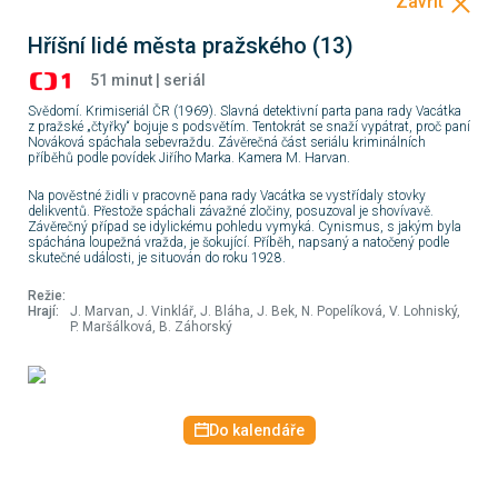
Šance
18:10
SERIÁL
17:40
DOKUMENT
13:00
ZPRÁVY
Hříšní lidé města pražského (13)
Hříšní lidé
Postřehy
Zprávy
města
odjinud
51 minut | seriál
pražského (13)
Svědomí. Krimiseriál ČR (1969). Slavná detektivní parta pana rady Vacátka
19:05
SERIÁL
17:50
ZPRÁVY
13:03
ZPRÁVY
z pražské „čtyřky“ bojuje s podsvětím. Tentokrát se snaží vypátrat, proč paní
Panoptikum
Zprávy v
Studio ČT24
Nováková spáchala sebevraždu. Závěrečná část seriálu kriminálních
města
českém
příběhů podle povídek Jiřího Marka. Kamera M. Harvan.
pražského
znakovém
(1/10)
jazyce
20:05
DOKUMENT
18:00
SERIÁL
13:30
ZPRÁVY
Na pověstné židli v pracovně pana rady Vacátka se vystřídaly stovky
13. komnata
Yellowstone
Zprávy
delikventů. Přestože spáchali závažné zločiny, posuzoval je shovívavě.
Závěrečný případ se idylickému pohledu vymyká. Cynismus, s jakým byla
Sisy Sklovské
(2/9)
spáchána loupežná vražda, je šokující. Příběh, napsaný a natočený podle
skutečné události, je situován do roku 1928.
20:34
18:50
DOKUMENT
13:33
ZPRÁVY
Výsledky
Irsko, půvabná
Studio ČT24
Režie:
losování
a tajemná
Hrají:
J. Marvan, J. Vinklář, J. Bláha, J. Bek, N. Popelíková, V. Lohniský,
Šťastných 10
země (1/2)
P. Maršálková, B. Záhorský
20:35
ZÁBAVA
19:45
SERIÁL
14:00
ZPRÁVY
Zpátky se
Lynč (1/8)
Zprávy v 16
Sobotou
21:30
SERIÁL
20:40
DOKUMENT
14:30
ZPRÁVY
Do kalendáře
Komisařka
Luštitelé
Zprávy
Florence VII
záhad
(1/4)
23:05
ZÁBAVA
21:35
DOKUMENT
14:33
ZPRÁVY