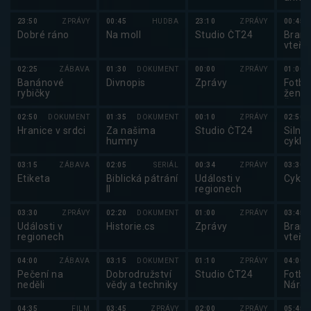
2025
23:50
ZPRÁVY
00:45
HUDBA
23:10
ZPRÁVY
00:45
Dobré ráno
Na moll
Studio ČT24
Brank
vteři
02:25
ZÁBAVA
01:30
DOKUMENT
00:00
ZPRÁVY
01:00
Banánové
Divnopis
Zprávy
Fotba
rybičky
žen 2
Švýca
02:50
DOKUMENT
01:35
DOKUMENT
00:10
ZPRÁVY
02:50
Hranice v srdci
Za našima
Studio ČT24
Silnič
humny
cyklis
de Fr
03:15
ZÁBAVA
02:05
SERIÁL
00:34
ZPRÁVY
03:30
Etiketa
Biblická pátrání
Události v
Cyklo
II
regionech
03:30
ZPRÁVY
02:20
DOKUMENT
01:00
ZPRÁVY
03:45
Události v
Historie.cs
Zprávy
Brank
regionech
vteři
04:00
ZÁBAVA
03:15
DOKUMENT
01:10
ZPRÁVY
04:00
Pečení na
Dobrodružství
Studio ČT24
Fotba
neděli
vědy a techniky
Národ
2025
04:35
FILM
03:45
ZPRÁVY
02:00
ZPRÁVY
05:45