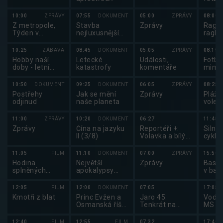
kontinentu
Touc
10:00
ZPRÁVY
07:55
DOKUMENT
05:00
ZPRÁVY
08:00
Z metropole,
Stavba
Zprávy
Ragby
Týden v
nejluxusnější
ragby
regionech
výletní lodě na
světě
10:25
ZÁBAVA
08:45
DOKUMENT
05:05
ZPRÁVY
08:15
Hobby naší
Letecké
Události,
Fotbal
doby - letní
katastrofy
komentáře
mimo 
speciál
10:50
DOKUMENT
09:25
DOKUMENT
06:05
ZPRÁVY
08:25
Postřehy
Jak se mění
Zprávy
Plážo
odjinud
naše planeta
volej
národ
11:00
ZPRÁVY
10:20
DOKUMENT
06:27
11:45
Zprávy
Čína na jazyku
Reportéři +:
Silnič
II (3/8)
Volavka a bílý
cyklis
kůň
de Fr
11:05
FILM
11:10
DOKUMENT
07:00
ZPRÁVY
15:50
Hodina
Největší
Zprávy
Baske
splněných
apokalypsy
v bas
přání
dějin
U19 
Česk
12:05
FILM
12:00
DOKUMENT
07:05
17:05
Kmotři z blat
Princ Evžen a
Jaro 45:
Vodní
Osmanská říše
Tenkrát na
MS v
(2/2)
západě
slalo
a U23
12:40
FILM
12:55
FILM
07:32
17:40