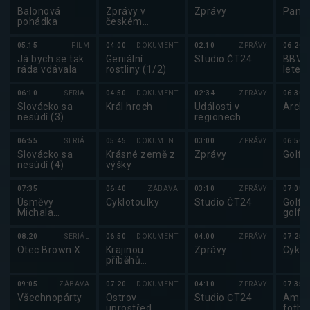
Balonová
Zprávy v
Zprávy
Pano
pohádka
českém
znakovém
jazyce
05:15
FILM
04:00
DOKUMENT
02:10
ZPRÁVY
06:20
Já bych se tak
Geniální
Studio ČT24
BBV p
ráda vdávala
rostliny (1/2)
letec
06:10
SERIÁL
04:50
DOKUMENT
02:34
ZPRÁVY
06:30
Slovácko sa
Král hroch
Události v
Archi
nesúdí (3)
regionech
06:55
SERIÁL
05:45
DOKUMENT
03:00
ZPRÁVY
06:50
Slovácko sa
Krásné země z
Zprávy
Golf:
nesúdí (4)
výšky
07:35
06:40
ZÁBAVA
03:10
ZPRÁVY
07:05
Úsměvy
Cyklotoulky
Studio ČT24
Golf:
Michala
golfu
Pavlaty
U18 
Česk
08:20
SERIÁL
06:50
DOKUMENT
04:00
ZPRÁVY
07:25
Otec Brown X
Krajinou
Zprávy
Cyklo
příběhů
českých hradů
známých i
09:05
ZÁBAVA
07:20
DOKUMENT
04:10
ZPRÁVY
07:35
neznámých
Všechnopárty
Ostrov
Studio ČT24
Amer
(9/10)
uprostřed
fotbal