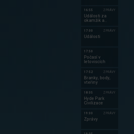
16:55
ZPRÁVY
Události za
okamžik a
počasí
17:00
ZPRÁVY
Události
17:50
Počasí v
letoviscích
17:52
ZPRÁVY
Branky, body,
vteřiny
18:05
ZPRÁVY
Hyde Park
Civilizace
19:00
ZPRÁVY
Zprávy
19:05