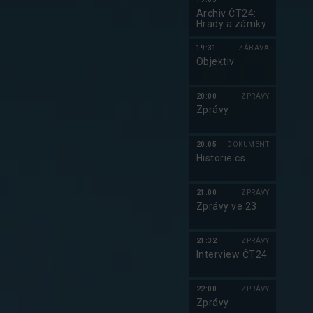
Archiv ČT24:
Hrady a zámky
19:31
ZÁBAVA
Objektiv
20:00
ZPRÁVY
Zprávy
20:05
DOKUMENT
Historie.cs
21:00
ZPRÁVY
Zprávy ve 23
21:32
ZPRÁVY
Interview ČT24
22:00
ZPRÁVY
Zprávy