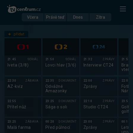
Včera
Právě teď
Dnes
Zítra
Datum
Sobota 19.7.
přidat
Nastavení stanic
21:45
SERIÁL
21:50
SERIÁL
21:32
ZPRÁVY
21:50
Iveta (3/8)
Lovci hlav (3/6)
Interview ČT24
Brank
vteři
22:30
ZÁBAVA
22:35
DOKUMENT
22:00
ZPRÁVY
22:00
AZ-kvíz
Odvážné
Zprávy
Fotba
Amazonky
Národ
2025
22:55
23:25
DOKUMENT
22:10
ZPRÁVY
23:50
Přítel nůž
Sága o soli
Studio ČT24
Golf:
golfu
U18 
Česk
23:25
ZÁBAVA
00:20
DOKUMENT
23:00
ZPRÁVY
00:10
Malá farma
Před půlnocí
Zprávy
Letní
univer