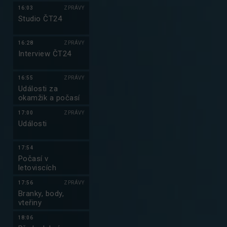
16:03
ZPRÁVY
Studio ČT24
16:28
ZPRÁVY
Interview ČT24
16:55
ZPRÁVY
Události za
okamžik a počasí
17:00
ZPRÁVY
Události
17:54
Počasí v
letoviscích
17:56
ZPRÁVY
Branky, body,
vteřiny
18:06