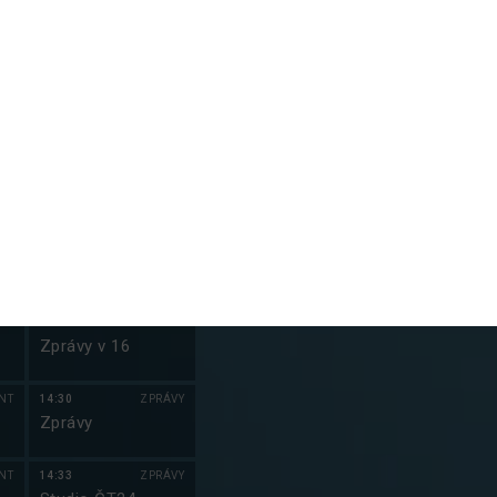
NT
13:00
ZPRÁVY
21:55
S
Zprávy
Kriminálka Mia
IX (14)
VY
13:03
ZPRÁVY
22:55
S
m
Studio ČT24
Kriminálka Mia
e
IX (15)
IÁL
13:30
ZPRÁVY
)
Zprávy
NT
13:33
ZPRÁVY
Studio ČT24
IÁL
14:00
ZPRÁVY
Zprávy v 16
NT
14:30
ZPRÁVY
Zprávy
NT
14:33
ZPRÁVY