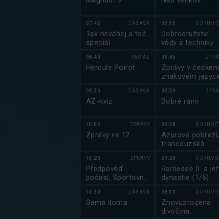
Magnum V
Náš venkov
07:45
ZÁBAVA
03:15
DOKUME
Tak neváhej a toč
Dobrodružství
speciál
vědy a techniky
08:40
SERIÁL
03:45
ZPRÁ
Hercule Poirot
Zprávy v české
znakovém jazyc
09:30
ZÁBAVA
03:59
ZPRÁ
AZ-kvíz
Dobré ráno
10:00
ZPRÁVY
06:30
DOKUME
Zprávy ve 12
Azurové pobřeží,
francouzská
kráska
10:20
ZPRÁVY
07:20
DOKUME
Předpověď
Ramesse II. a je
počasí, Sportovní
dynastie (1/6)
zprávy, Události v
10:30
ZÁBAVA
08:10
DOKUME
regionech plus
Sama doma
Znovuzrozená
divočina