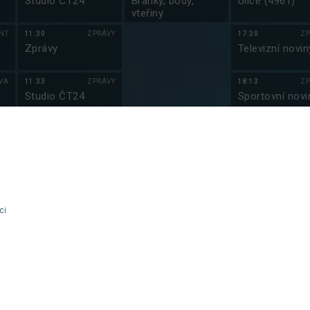
Studio ČT24
Branky, body,
Ulice (4961)
vteřiny
NT
11:30
ZPRÁVY
17:30
ZP
Zprávy
Televizní novin
VA
11:33
ZPRÁVY
18:13
ZP
Studio ČT24
Sportovní novi
NT
12:00
ZPRÁVY
18:18
ZP
Zprávy
Počasí
NT
12:03
ZPRÁVY
18:20
ZÁ
Studio ČT24
Hell’s Kitchen
sy
Česko II (2)
ci
VA
12:30
ZPRÁVY
19:45
ZÁ
em
Zprávy
Jáma lvová (2)
NT
12:33
ZPRÁVY
20:55
S
Studio ČT24
Kriminálka Las
Vegas XIII (1)