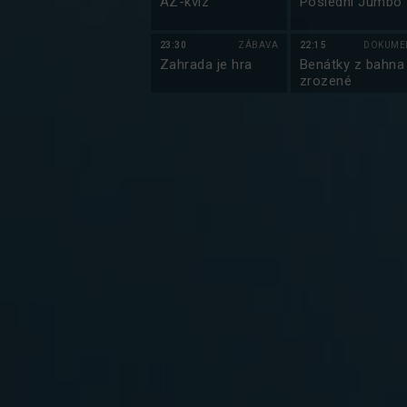
AZ-kvíz
Poslední Jumbo
23:30
ZÁBAVA
22:15
DOKUME
Zahrada je hra
Benátky z bahna
zrozené