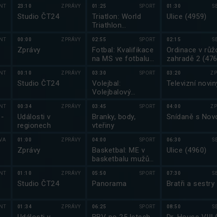
NT
23:10
ZPRÁVY
01:25
SPORT
01:30
S
Studio ČT24
Triatlon: World
Ulice (4959)
Triathlon
Championship
NT
00:00
ZPRÁVY
02:55
SPORT
02:15
S
Series 2025
Zprávy
Fotbal: Kvalifikace
Ordinace v růž
na MS ve fotbalu
zahradě 2 (476
2026
NT
00:10
ZPRÁVY
03:30
SPORT
03:20
ZP
Studio ČT24
Volejbal:
Televizní novin
Volejbalový
magazín
NT
00:34
ZPRÁVY
03:45
SPORT
04:00
ZP
 -
Události v
Branky, body,
Snídaně s Nov
regionech
vteřiny
VA
01:00
ZPRÁVY
04:00
SPORT
06:30
S
Zprávy
Basketbal: ME v
Ulice (4960)
basketbalu mužů
2025
NT
01:10
ZPRÁVY
05:50
SPORT
07:30
S
Studio ČT24
Panorama
Bratři a sestry 
NT
01:34
ZPRÁVY
06:25
SPORT
08:50
S