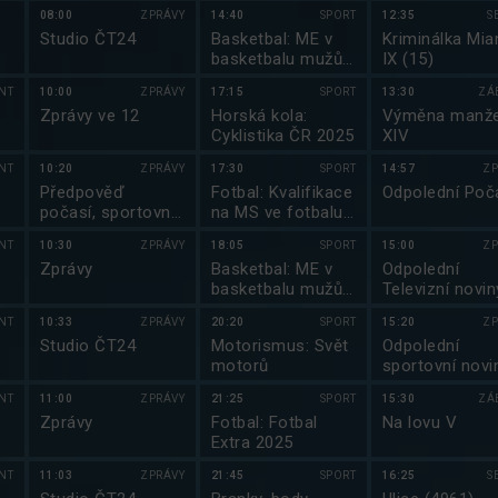
2025
08:00
ZPRÁVY
14:40
SPORT
12:35
S
k
Studio ČT24
Basketbal: ME v
Kriminálka Mia
basketbalu mužů
IX (15)
2025
NT
10:00
ZPRÁVY
17:15
SPORT
13:30
ZÁ
Zprávy ve 12
Horská kola:
Výměna manže
Cyklistika ČR 2025
XIV
NT
10:20
ZPRÁVY
17:30
SPORT
14:57
ZP
Předpověď
Fotbal: Kvalifikace
Odpolední Poč
počasí, sportovní
na MS ve fotbalu
zprávy
2026
NT
10:30
ZPRÁVY
18:05
SPORT
15:00
ZP
Zprávy
Basketbal: ME v
Odpolední
basketbalu mužů
Televizní novin
2025
NT
10:33
ZPRÁVY
20:20
SPORT
15:20
ZP
y
Studio ČT24
Motorismus: Svět
Odpolední
motorů
sportovní novi
NT
11:00
ZPRÁVY
21:25
SPORT
15:30
ZÁ
:
Zprávy
Fotbal: Fotbal
Na lovu V
Extra 2025
NT
11:03
ZPRÁVY
21:45
SPORT
16:25
S