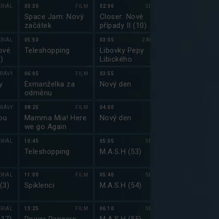
III (8)
ERIÁL
03:30
FILM
02:00
SERIÁL
23:40
Space Jam: Nový
Closer: Nové
Jmenuju se Ea
začátek
případy II (10)
(22)
ERIÁL
05:50
03:05
ZÁBAVA
00:10
ové
Teleshopping
Libovky Pepy
Jmenuju se E
)
Libického
IV (1)
RÁVY
06:05
FILM
03:55
00:30
y
Exmanželka za
Nový den
Clarksonova
odměnu
farma II (6)
RÁVY
08:25
FILM
04:00
01:25
ou
Mamma Mia! Here
Nový den
Top Gear 201
we go Again
ERIÁL
10:45
05:05
SERIÁL
02:30
Teleshopping
M.A.S.H (53)
Živí mrtví XI 
ERIÁL
11:00
FILM
05:40
SERIÁL
03:45
(3)
Spiklenci
M.A.S.H (54)
Bolek a Lole
ERIÁL
13:25
FILM
06:10
SERIÁL
04:05
DO