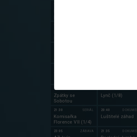
18:10
SERIÁL
17:40
DOKUME
Hříšní lidé města
Postřehy odjinud
pražského (13)
19:05
SERIÁL
17:50
ZPRÁ
Panoptikum
Zprávy v české
města pražského
znakovém jazyc
(1/10)
20:05
DOKUMENT
18:00
SER
13. komnata Sisy
Yellowstone (2/9
Sklovské
20:34
18:50
DOKUME
Výsledky losování
Irsko, půvabná a
Šťastných 10
tajemná země
(1/2)
20:35
ZÁBAVA
19:45
SER
Zpátky se
Lynč (1/8)
Sobotou
21:30
SERIÁL
20:40
DOKUME
Komisařka
Luštitelé záhad
Florence VII (1/4)
23:05
ZÁBAVA
21:35
DOKUME