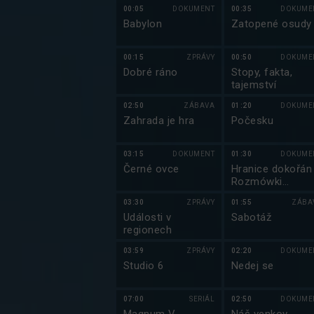
00:05
DOKUMENT
00:35
DOKUME
Babylon
Zatopené osudy
00:15
ZPRÁVY
00:50
DOKUME
Dobré ráno
Stopy, fakta,
tajemství
02:50
ZÁBAVA
01:20
DOKUME
Zahrada je hra
Počesku
03:15
DOKUMENT
01:30
DOKUME
Černé ovce
Hranice dokořán
Rozmówki
polsko-czeskie
03:30
ZPRÁVY
01:55
ZÁBA
Události v
Sabotáž
regionech
03:59
ZPRÁVY
02:20
DOKUME
Studio 6
Nedej se
07:00
SERIÁL
02:50
DOKUME