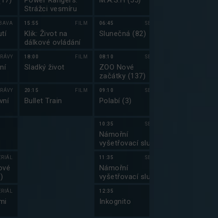
(17)
Power Rangers:
M.A.S.H (55)
Těžká dřina
Strážci vesmíru
BAVA
15:55
FILM
06:45
SERIÁL
04:30
tí
Klik: Život na
Slunečná (82)
Prima Partič
dálkové ovládání
RÁVY
18:00
FILM
08:10
SERIÁL
05:15
ní
Sladký život
ZOO Nové
Top Gear 201
začátky (137)
RÁVY
20:15
FILM
09:10
SERIÁL
06:20
vní
Bullet Train
Polabí (3)
Top Gear 201
10:35
SERIÁL
07:50
Námořní
Hvězdná brá
vyšetřovací služba
(11)
III (9)
ERIÁL
11:35
SERIÁL
08:45
ové
Námořní
Hvězdná brá
)
vyšetřovací služba
(12)
III (10)
ERIÁL
12:35
09:50
mi
Inkognito
Jmenuju se Ea
(10)