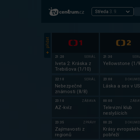
Středa
3. 9.
přidat
21:20
SERIÁL
21:30
SER
Iveta 2: Kráska z
Yellowstone (1/9
Trebišova (1/10)
22:10
SERIÁL
23:00
DOKUME
Nebezpečné
Láska a sex v U
známosti (8/8)
23:10
ZÁBAVA
00:00
ZÁBA
AZ-kvíz
Televizní klub
neslyšících
23:35
ZPRÁVY
00:25
DOKUME
Zajímavosti z
Krásy evropskéh
regionů
pobřeží