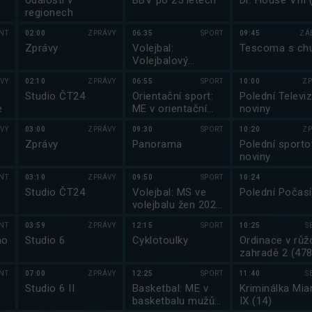
Události v
BBV po 25 letech
Dr. House VIII 
regionech
NT
02:00
ZPRÁVY
06:35
SPORT
09:45
ZÁ
Zprávy
Volejbal:
Tescoma s chu
Volejbalový
magazín
VY
02:10
ZPRÁVY
06:55
SPORT
10:00
ZP
m
Studio ČT24
Orientační sport:
Polední Televiz
e
ME v orientačním
noviny
běhu 2025
VY
03:00
ZPRÁVY
09:30
SPORT
10:20
ZP
Zprávy
Panorama
Polední sporto
noviny
NT
03:10
ZPRÁVY
09:50
SPORT
10:24
Studio ČT24
Volejbal: MS ve
Polední Počasí
volejbalu žen 2025
Thajsko
NT
03:59
ZPRÁVY
12:15
SPORT
10:25
S
ho
Studio 6
Cyklotoulky
Ordinace v růž
zahradě 2 (478
NT
07:00
ZPRÁVY
12:25
SPORT
11:40
S
Studio 6 II
Basketbal: ME v
Kriminálka Mia
basketbalu mužů
IX (14)