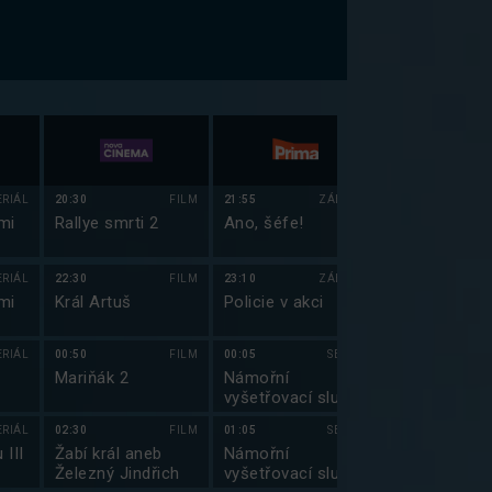
ERIÁL
20:30
FILM
21:55
ZÁBAVA
21:45
mi
Rallye smrti 2
Ano, šéfe!
Simpsonovi V
(2)
ERIÁL
22:30
FILM
23:10
ZÁBAVA
22:15
mi
Král Artuš
Policie v akci
Simpsonovi V
(3)
ERIÁL
00:50
FILM
00:05
SERIÁL
22:45
Mariňák 2
Námořní
Simpsonovi V
vyšetřovací služba
(4)
III (7)
ERIÁL
02:30
FILM
01:05
SERIÁL
23:15
 III
Žabí král aneb
Námořní
Griffinovi XVI
Železný Jindřich
vyšetřovací služba
(11)