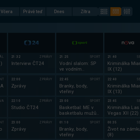
Včera
Právě teď
Dnes
Zítra
IÁL
21:32
ZPRÁVY
21:25
SPORT
21:40
S
)
Interview ČT24
Vodní slalom: SP
Kriminálka Mia
ve vodním
IX (12)
slalomu 2025
NT
22:00
ZPRÁVY
22:45
SPORT
22:40
S
SA
Zprávy
Branky, body,
Kriminálka Mia
vteřiny
IX (13)
VA
22:10
ZPRÁVY
23:00
SPORT
23:45
S
Studio ČT24
Basketbal: ME v
Kriminálka Las
basketbalu mužů
Vegas XII (22)
2025
NT
23:00
ZPRÁVY
01:10
SPORT
00:35
S
o
Zprávy
Branky, body,
Život na zámku
vteřiny
(8)