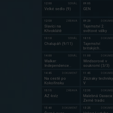
Skalnatých hor:
12:00
SERIÁL
09:05
Od Yellowstonu 
Velké sedlo (9)
GEN
Yukonu (4/4)
12:50
ZÁBAVA
09:20
DOKUME
Slavíci na
Tajemství 2.
Křivoklátě
světové války
13:10
SERIÁL
10:15
DOKUME
Chalupáři (9/11)
Tajemství
britských
královských
14:00
SERIÁL
11:00
DOKUME
paláců (1/8)
Walker:
Windsorové v
Independence
soukromí (3/3)
(13/13)
14:45
DOKUMENT
11:45
DOKUME
Na cestě po
Zázraky technik
Kokořínsku
V
15:15
ZÁBAVA
12:35
DOKUME
AZ-kvíz
Malebná Oaxaca
Země tradic
15:40
DOKUMENT
13:25
DOKUME