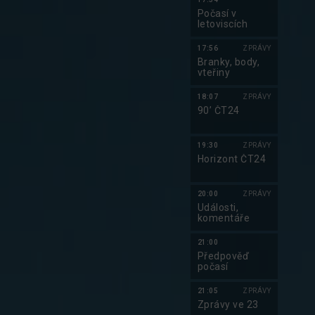
Počasí v
letoviscích
17:56
ZPRÁVY
Branky, body,
vteřiny
18:07
ZPRÁVY
90’ ČT24
19:30
ZPRÁVY
Horizont ČT24
20:00
ZPRÁVY
Události,
komentáře
21:00
Předpověď
počasí
21:05
ZPRÁVY
Zprávy ve 23