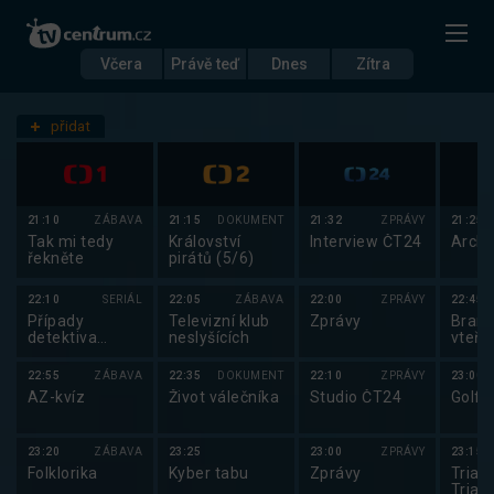
Včera
Právě teď
Dnes
Zítra
Datum
Pátek 1.8.
přidat
Nastavení stanic
21:10
ZÁBAVA
21:15
DOKUMENT
21:32
ZPRÁVY
21:25
Tak mi tedy
Království
Interview ČT24
Archi
řekněte
pirátů (5/6)
22:10
SERIÁL
22:05
ZÁBAVA
22:00
ZPRÁVY
22:45
Případy
Televizní klub
Zprávy
Brank
detektiva
neslyšících
vteři
Murdocha XVI
22:55
ZÁBAVA
22:35
DOKUMENT
22:10
ZPRÁVY
23:00
AZ-kvíz
Život válečníka
Studio ČT24
Golf:
23:20
ZÁBAVA
23:25
23:00
ZPRÁVY
23:15
Folklorika
Kyber tabu
Zprávy
Triatl
Triat