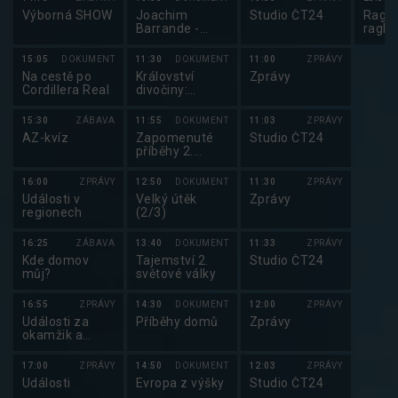
Výborná SHOW
Joachim
Studio ČT24
Ragby
Barrande -
ragby
ztracená moře
15:05
DOKUMENT
11:30
DOKUMENT
11:00
ZPRÁVY
Na cestě po
Království
Zprávy
Cordillera Real
divočiny:
Obrovští sumci
15:30
ZÁBAVA
11:55
DOKUMENT
11:03
ZPRÁVY
AZ-kvíz
Zapomenuté
Studio ČT24
příběhy 2.
světové války
(5/6)
16:00
ZPRÁVY
12:50
DOKUMENT
11:30
ZPRÁVY
Události v
Velký útěk
Zprávy
regionech
(2/3)
16:25
ZÁBAVA
13:40
DOKUMENT
11:33
ZPRÁVY
Kde domov
Tajemství 2.
Studio ČT24
můj?
světové války
16:55
ZPRÁVY
14:30
DOKUMENT
12:00
ZPRÁVY
Události za
Příběhy domů
Zprávy
okamžik a
počasí
17:00
ZPRÁVY
14:50
DOKUMENT
12:03
ZPRÁVY
Události
Evropa z výšky
Studio ČT24