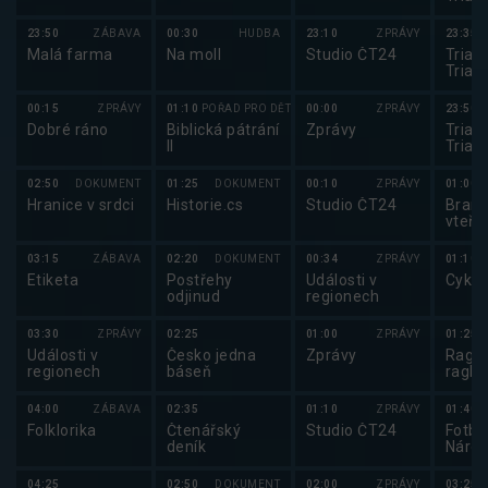
2025
23:50
ZÁBAVA
00:30
HUDBA
23:10
ZPRÁVY
23:35
Malá farma
Na moll
Studio ČT24
Triatl
Triat
2025
00:15
ZPRÁVY
01:10
POŘAD PRO DĚTI
00:00
ZPRÁVY
23:50
Dobré ráno
Biblická pátrání
Zprávy
Triatl
II
Triat
Cham
Serie
02:50
DOKUMENT
01:25
DOKUMENT
00:10
ZPRÁVY
01:00
Hranice v srdci
Historie.cs
Studio ČT24
Brank
vteři
03:15
ZÁBAVA
02:20
DOKUMENT
00:34
ZPRÁVY
01:10
Etiketa
Postřehy
Události v
Cyklo
odjinud
regionech
03:30
ZPRÁVY
02:25
01:00
ZPRÁVY
01:25
Události v
Česko jedna
Zprávy
Ragby
regionech
báseň
ragby
04:00
ZÁBAVA
02:35
01:10
ZPRÁVY
01:40
Folklorika
Čtenářský
Studio ČT24
Fotba
deník
Národ
2025
04:25
02:50
DOKUMENT
02:00
ZPRÁVY
03:25