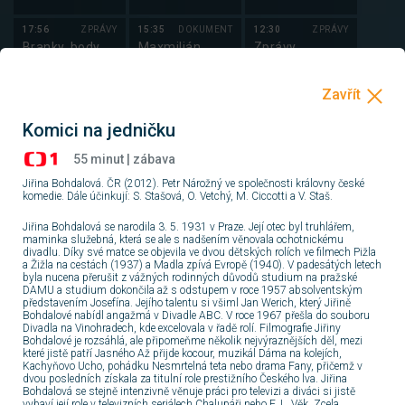
17:56
ZPRÁVY
15:35
DOKUMENT
12:30
ZPRÁVY
Branky, body,
Maxmilián
Zprávy
vteřiny
Mexický: Sen o
vládnutí
18:05
16:30
DOKUMENT
12:33
ZPRÁVY
Losování
Pád Habsburků
Studio ČT24
Sportky a
Komici na jedničku
Šance
18:15
SERIÁL
17:25
DOKUMENT
13:00
ZPRÁVY
55 minut | zábava
Špunti na cestě
Záhady
Zprávy
Jiřina Bohdalová. ČR (2012). Petr Nárožný ve společnosti královny české
(7/13)
starého Egypta
komedie. Dále účinkují: S. Stašová, O. Vetchý, M. Ciccotti a V. Staš.
(9/10)
19:05
ZÁBAVA
17:40
DOKUMENT
13:03
ZPRÁVY
Jiřina Bohdalová se narodila 3. 5. 1931 v Praze. Její otec byl truhlářem,
Všechnopárty
Postřehy
Studio ČT24
maminka služebná, která se ale s nadšením věnovala ochotnickému
odjinud
divadlu. Díky své matce se objevila ve dvou dětských rolích ve filmech Pižla
a Žižla na cestách (1937) a Madla zpívá Evropě (1940). V padesátých letech
byla nucena přerušit z vážných rodinných důvodů studium na pražské
19:59
17:50
ZPRÁVY
13:30
ZPRÁVY
DAMU a studium dokončila až s odstupem v roce 1957 absolventským
Výsledky
Zprávy v
Zprávy
představením Josefína. Jejího talentu si všiml Jan Werich, který Jiřině
losování
českém
Bohdalové nabídl angažmá v Divadle ABC. V roce 1967 přešla do souboru
Šťastných 10
znakovém
Divadla na Vinohradech, kde excelovala v řadě rolí. Filmografie Jiřiny
jazyce
Bohdalové je rozsáhlá, ale připomeňme několik nejvýraznějších děl, mezi
20:00
SERIÁL
18:00
FILM
13:33
ZPRÁVY
které jistě patří Jasného Až přijde kocour, muzikál Dáma na kolejích,
Hercule Poirot
Rozbité
Studio ČT24
Kachyňovo Ucho, pohádku Nesmrtelná teta nebo drama Fany, přičemž v
zrcadlo
dvou posledních získala za titulní role prestižního Českého lva. Jiřina
Bohdalová se stejně intenzivně věnuje práci pro televizi a diváci si jistě
vybaví její role v televizních seriálech Chalupáři nebo F. L. Věk. Zcela
21:50
SERIÁL
19:50
FILM
14:00
ZPRÁVY