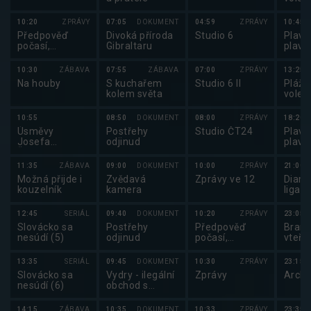
pláž
volej
10:20
ZPRÁVY
07:05
DOKUMENT
04:59
ZPRÁVY
10:45
Něme
Předpověď
Divoká příroda
Studio 6
Plavá
počasí,
Gibraltaru
plavá
Sportovní
zprávy,
10:30
ZÁBAVA
07:55
ZÁBAVA
07:00
ZPRÁVY
13:25
Události v
Na houby
S kuchařem
Studio 6 II
Plážo
regionech plus
kolem světa
volejb
pláž
volej
10:55
08:50
DOKUMENT
08:00
ZPRÁVY
18:20
Něme
Úsměvy
Postřehy
Studio ČT24
Plavá
Josefa
odjinud
plavá
Šebánka
11:35
ZÁBAVA
09:00
DOKUMENT
10:00
ZPRÁVY
21:00
Možná přijde i
Zvědavá
Zprávy ve 12
Diam
kouzelník
kamera
liga 
12:45
SERIÁL
09:40
DOKUMENT
10:20
ZPRÁVY
23:05
Slovácko sa
Postřehy
Předpověď
Brank
nesúdí (5)
odjinud
počasí,
vteři
sportovní
zprávy
13:35
SERIÁL
09:45
DOKUMENT
10:30
ZPRÁVY
23:15
Slovácko sa
Vydry - ilegální
Zprávy
Archi
nesúdí (6)
obchod s
exotickými
zvířaty
14:15
ZÁBAVA
10:35
DOKUMENT
10:33
ZPRÁVY
23:35