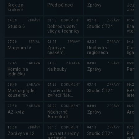
Krok za
Před půlnocí
Zprávy
Jezde
krokem
Jezde
2025
04:59
ZPRÁVY
03:15
DOKUMENT
02:10
ZPRÁVY
03:45
Studio 6
Dobrodružství
Studio ČT24
Brank
vědy a techniky
vteři
07:00
SERIÁL
03:45
ZPRÁVY
02:34
ZPRÁVY
04:00
Magnum IV
Zprávy v
Události v
Diam
českém
regionech
liga 
znakovém
jazyce
07:45
ZÁBAVA
04:00
ZÁBAVA
03:00
ZPRÁVY
06:00
Komici na
Na houby
Zprávy
Pano
jedničku
08:40
ZÁBAVA
04:25
DOKUMENT
03:10
ZPRÁVY
06:25
Možná přijde i
Tvořivá díla
Studio ČT24
BBV p
kouzelník
zvířecí říše
letec
(2/3)
09:30
ZÁBAVA
05:20
DOKUMENT
04:00
ZPRÁVY
06:35
AZ-kvíz
Nádherná
Zprávy
Archi
Amerika II
10:00
ZPRÁVY
06:10
DOKUMENT
04:10
ZPRÁVY
07:55
Zprávy ve 12
Levhart sněžný
Studio ČT24
Plážo
a přátelé
volejb