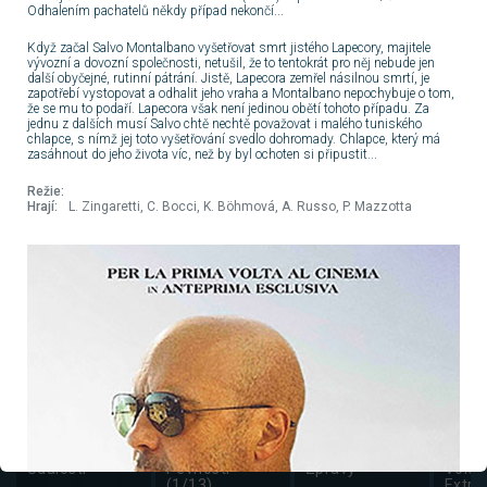
Odhalením pachatelů někdy případ nekončí...
Klíček ke štěstí
Starověké
Zprávy
Biatlo
metropole
biatl
Když začal Salvo Montalbano vyšetřovat smrt jistého Lapecory, majitele
(1/3)
2025
vývozní a dovozní společnosti, netušil, že to tentokrát pro něj nebude jen
13:40
FILM
12:55
FILM
13:03
ZPRÁVY
14:45
další obyčejné, rutinní pátrání. Jistě, Lapecora zemřel násilnou smrtí, je
Strach
Místo určení:
Studio ČT24
Studi
zapotřebí vystopovat a odhalit jeho vraha a Montalbano nepochybuje o tom,
že se mu to podaří. Lapecora však není jedinou obětí tohoto případu. Za
Gobi
sport
jednu z dalších musí Salvo chtě nechtě považovat i malého tuniského
chlapce, s nímž jej toto vyšetřování svedlo dohromady. Chlapce, který má
15:20
SERIÁL
14:25
DOKUMENT
14:00
ZPRÁVY
14:55
zasáhnout do jeho života víc, než by byl ochoten si připustit...
Hercule Poirot
Modrá krev IV
Zprávy
Rychl
XII
(1/10)
ME v
Režie:
rychl
Hrají:
L. Zingaretti, C. Bocci, K. Böhmová, A. Russo, P. Mazzotta
2026
16:55
ZÁBAVA
15:20
DOKUMENT
14:03
ZPRÁVY
15:20
Kočka není pes
Kamera na
Studio ČT24
Rychl
cestách: Island
ME v
rychl
2026
17:25
ZÁBAVA
16:15
DOKUMENT
15:00
ZPRÁVY
16:10
Kluci v akci
Zázračná
Zprávy
Skoky
planeta:
lyžích
Zmrzlá planeta
skocí
II (1/6)
lyžích
17:55
ZPRÁVY
17:05
DOKUMENT
15:03
ZPRÁVY
17:00
2025
Události za
Země (1/5)
Studio ČT24
Snowb
okamžik a
SP ve
počasí
snow
2025
18:00
ZPRÁVY
18:00
DOKUMENT
16:00
ZPRÁVY
18:15
Události
Pevnosti
Zprávy
Volej
(1/13)
Extra