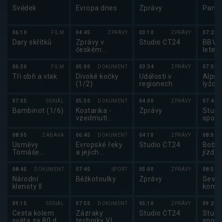
Svědek
Evropa dnes
Zprávy
Pano
06:10
FILM
04:45
ZPRÁVY
03:10
ZPRÁVY
07:25
Dary skřítků
Zprávy v
Studio ČT24
BBV p
českém
letec
znakovém
jazyce
06:30
FILM
05:00
DOKUMENT
03:34
ZPRÁVY
07:35
Tři obři a vlak
Divoké kočky
Události v
Alpsk
(1/2)
regionech
lyžov
sport
2026
07:05
SERIÁL
05:50
DOKUMENT
04:00
ZPRÁVY
07:45
Bambinot (1/6)
Kostarika -
Zprávy
Studi
vzedmutí
sport
přírody (1/3)
08:05
ZÁBAVA
06:45
DOKUMENT
04:10
ZPRÁVY
08:00
Úsměvy
Evropské řeky
Studio ČT24
Boby:
Tomáše
a jejich
jízdě 
Töpfera
bohatství (1/3)
bobe
08:45
DOKUMENT
07:40
SPORT
05:00
ZPRÁVY
08:50
Národní
Běžkotoulky
Zprávy
Seve
klenoty II
kombi
v sev
kombi
09:15
SERIÁL
07:50
DOKUMENT
05:10
ZPRÁVY
09:20
2025
Cesta kolem
Zázraky
Studio ČT24
Studi
světa za 80 dní
techniky VI
sport