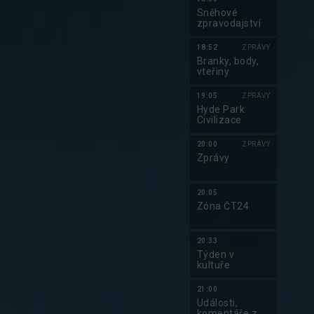
Sněhové
zpravodajství
18:52
ZPRÁVY
Do kalendáře
Branky, body,
vteřiny
19:05
ZPRÁVY
Hyde Park
Civilizace
20:00
ZPRÁVY
Zprávy
20:05
Zóna ČT24
20:33
Týden v
kultuře
21:00
Události,
komentáře z