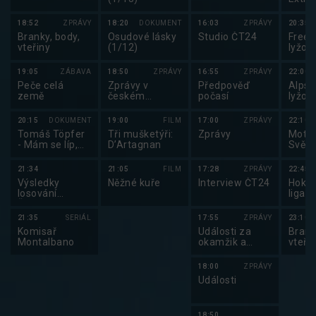
2025
18:52
ZPRÁVY
18:20
DOKUMENT
16:03
ZPRÁVY
20:35
Branky, body,
Osudové lásky
Studio ČT24
Frees
vteřiny
(1/12)
lyžov
frees
lyžov
19:05
ZÁBAVA
18:50
ZPRÁVY
16:55
ZPRÁVY
22:00
2025
Peče celá
Zprávy v
Předpověď
Alpsk
země
českém
počasí
lyžov
znakovém
sport
jazyce
2026
20:15
DOKUMENT
19:00
FILM
17:00
ZPRÁVY
22:10
Tomáš Töpfer
Tři mušketýři:
Zprávy
Motor
- Mám se líp,
D’Artagnan
Svět 
než si
zasloužím
21:34
21:05
FILM
17:28
ZPRÁVY
22:45
Výsledky
Něžné kuře
Interview ČT24
Hokej
losování
liga 
Šťastných 10 a
Euromiliony
21:35
SERIÁL
17:55
ZPRÁVY
23:10
Komisař
Události za
Brank
Montalbano
okamžik a
vteři
počasí
18:00
ZPRÁVY
Události
18:50