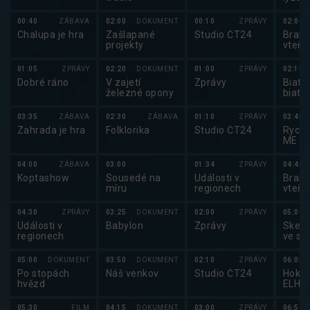
frees
lyžov
00:40
ZÁBAVA
02:00
DOKUMENT
00:10
ZPRÁVY
02:00
2025
Chalupa je hra
Zašlapané
Studio ČT24
Brank
projekty
vteři
01:05
ZPRÁVY
02:20
DOKUMENT
01:00
ZPRÁVY
02:15
Dobré ráno
V zajetí
Zprávy
Biatlo
železné opony
biatl
2025
03:35
ZÁBAVA
02:30
ZÁBAVA
01:10
ZPRÁVY
03:45
Zahrada je hra
Folklorika
Studio ČT24
Rychl
ME v
rychl
2026
04:00
ZÁBAVA
03:00
01:34
ZPRÁVY
04:45
Koptashow
Sousedé na
Události v
Brank
míru
regionech
vteři
04:30
ZPRÁVY
03:25
DOKUMENT
02:00
ZPRÁVY
05:00
Události v
Babylon
Zprávy
Skele
regionech
ve sk
2026
05:00
DOKUMENT
03:50
DOKUMENT
02:10
ZPRÁVY
06:05
Po stopách
Náš venkov
Studio ČT24
Hokej
hvězd
ELH 
05:30
FILM
04:15
DOKUMENT
03:00
ZPRÁVY
06:50