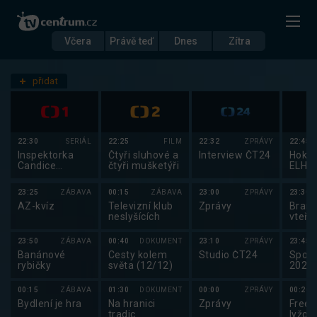
Včera
Právě teď
Dnes
Zítra
Datum
Sobota 10.1.
přidat
Nastavení stanic
22:30
SERIÁL
22:25
FILM
22:32
ZPRÁVY
22:45
Inspektorka
Čtyři sluhové a
Interview ČT24
Hokej
Candice
čtyři mušketýři
ELH 
Renoirová IV
23:25
ZÁBAVA
00:15
ZÁBAVA
23:00
ZPRÁVY
23:30
AZ-kvíz
Televizní klub
Zprávy
Brank
neslyšících
vteři
23:50
ZÁBAVA
00:40
DOKUMENT
23:10
ZPRÁVY
23:45
Banánové
Cesty kolem
Studio ČT24
Sport
rybičky
světa (12/12)
2025
00:15
ZÁBAVA
01:30
DOKUMENT
00:00
ZPRÁVY
00:20
Bydlení je hra
Na hranici
Zprávy
Frees
tradic
lyžov