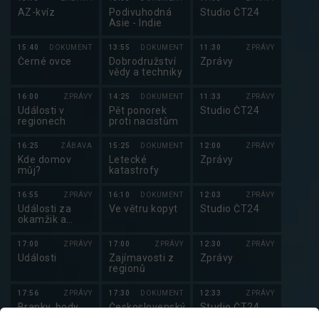
AZ-kvíz
Podivuhodná
Studio ČT24
Asie - Indie
15:40
DOKUMENT
13:55
DOKUMENT
11:30
ZPRÁVY
Černé ovce
Dobrodružství
Zprávy
vědy a techniky
16:00
ZPRÁVY
14:25
DOKUMENT
11:33
ZPRÁVY
Události v
Pět ponorek
Studio ČT24
regionech
proti nacistům
16:25
ZÁBAVA
15:25
DOKUMENT
12:00
ZPRÁVY
Kde domov
Letecké
Zprávy
můj?
katastrofy
16:55
ZPRÁVY
16:10
DOKUMENT
12:03
ZPRÁVY
Události za
Ve větru kopyt
Studio ČT24
okamžik a
počasí
17:00
ZPRÁVY
17:00
ZPRÁVY
12:30
ZPRÁVY
Události
Zajímavosti z
Zprávy
regionů
17:56
ZPRÁVY
17:30
DOKUMENT
12:33
ZPRÁVY
Branky, body,
Československý
Studio ČT24
vteřiny
filmový týdeník