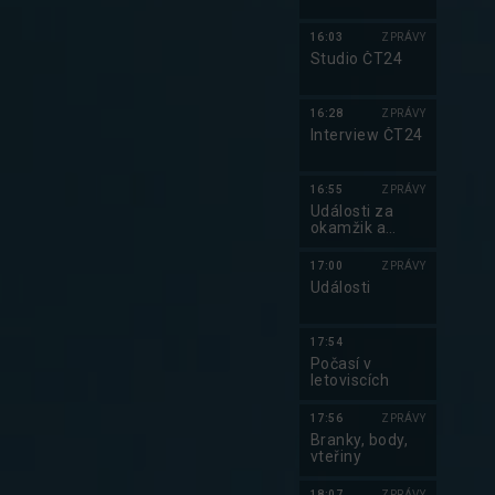
16:03
ZPRÁVY
Studio ČT24
16:28
ZPRÁVY
Interview ČT24
Do kalendáře
16:55
ZPRÁVY
Události za
okamžik a
počasí
17:00
ZPRÁVY
Události
17:54
Počasí v
letoviscích
17:56
ZPRÁVY
Branky, body,
vteřiny
18:07
ZPRÁVY