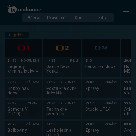
Včera
Právě teď
Dnes
Zítra
Datum
Pondělí 15.9.
přidat
Nastavení stanic
21:30
DOKUMENT
19:35
FILM
21:31
20:45
Legendy
Gangy New
Fenomén doby
Horsk
kriminalistiky 4
Yorku
MS h
kol 2
22:05
ZÁBAVA
22:15
DOKUMENT
22:00
ZPRÁVY
22:30
Hobby naší
Pocta královně
Zprávy
Brank
doby
Alžbětě II.
vteři
22:35
SERIÁL
23:50
DOKUMENT
22:10
ZPRÁVY
22:50
Gomora V
Technické
Studio ČT24
Atlet
(2/10)
památky
atlet
českých zemí
23:25
ZÁBAVA
00:15
23:00
ZPRÁVY
03:05
Bolkoviny
Česko jedna
Zprávy
Archi
báseň