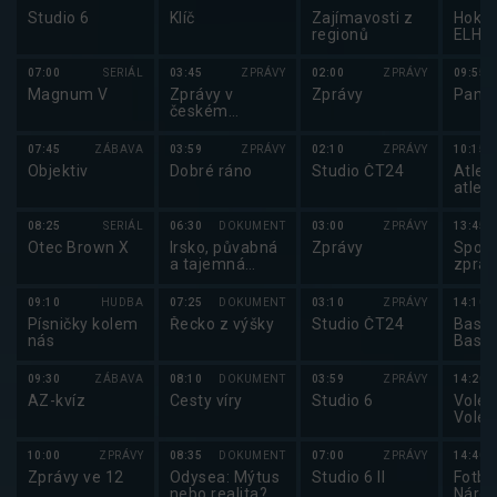
Studio 6
Klíč
Zajímavosti z
Hokej
regionů
ELH 
07:00
SERIÁL
03:45
ZPRÁVY
02:00
ZPRÁVY
09:55
Magnum V
Zprávy v
Zprávy
Pano
českém
znakovém
jazyce
07:45
ZÁBAVA
03:59
ZPRÁVY
02:10
ZPRÁVY
10:15
Objektiv
Dobré ráno
Studio ČT24
Atlet
atlet
08:25
SERIÁL
06:30
DOKUMENT
03:00
ZPRÁVY
13:45
Otec Brown X
Irsko, půvabná
Zprávy
Sport
a tajemná
zpráv
země (2/2)
09:10
HUDBA
07:25
DOKUMENT
03:10
ZPRÁVY
14:10
Písničky kolem
Řecko z výšky
Studio ČT24
Baske
nás
Baske
2025
09:30
ZÁBAVA
08:10
DOKUMENT
03:59
ZPRÁVY
14:20
AZ-kvíz
Cesty víry
Studio 6
Volejb
Volej
maga
10:00
ZPRÁVY
08:35
DOKUMENT
07:00
ZPRÁVY
14:40
Zprávy ve 12
Odysea: Mýtus
Studio 6 II
Fotba
nebo realita?
Národ