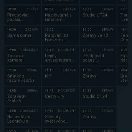
(4/6)
2025
10:20
ZPRÁVY
09:30
ZÁBAVA
08:00
ZPRÁVY
17:10
Předpověď
Na plovárně s
Studio ČT24
Florba
počasí,
Omarem
Lives
Sportovní
Hakimem
Super
zprávy,
2025
10:30
ZÁBAVA
10:00
10:00
ZPRÁVY
19:15
Události v
Sama doma
Putování za
Zprávy ve 12
Tenis
regionech plus
Franzem
Cup 
Kafkou
12:00
DOKUMENT
10:15
DOKUMENT
10:20
ZPRÁVY
21:20
Toulavá
Dějiny
Předpověď
Fotba
kamera
antisemitismu
počasí,
Národ
(3/4)
sportovní
2025
zprávy
12:30
SERIÁL
11:15
ZÁBAVA
10:30
ZPRÁVY
23:05
Sňatky z
Klíč
Zprávy
Brank
rozumu (3/5)
vteři
14:05
SERIÁL
11:45
DOKUMENT
10:33
ZPRÁVY
Zdravotní
Cesty víry
Studio ČT24
škola V
14:50
DOKUMENT
12:10
DOKUMENT
11:00
ZPRÁVY
Na cestě po
Skvosty
Zprávy
Lednicku a
světového
Valticku
stavitelství
15:15
ZÁBAVA
13:05
DOKUMENT
11:03
ZPRÁVY