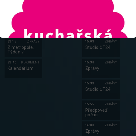
Gomora V
Studio ČT24
(3/10)
22:40
ZÁBAVA
15:00
ZPRÁVY
AZ-kvíz
Zprávy
23:15
ZPRÁVY
15:03
ZPRÁVY
Z metropole,
Studio ČT24
Týden v
regionech
23:40
DOKUMENT
15:30
ZPRÁVY
Kalendárium
Zprávy
15:33
ZPRÁVY
Studio ČT24
15:55
ZPRÁVY
Předpověď
počasí
16:00
ZPRÁVY
Zprávy