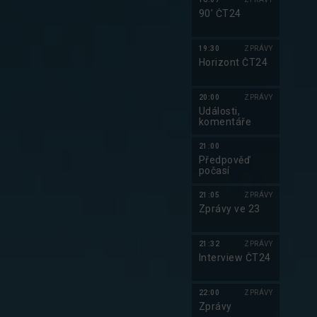
90’ ČT24
19:30
ZPRÁVY
Horizont ČT24
20:00
ZPRÁVY
Události,
komentáře
21:00
Předpověď
počasí
21:05
ZPRÁVY
Zprávy ve 23
21:32
ZPRÁVY
Interview ČT24
22:00
ZPRÁVY
Zprávy