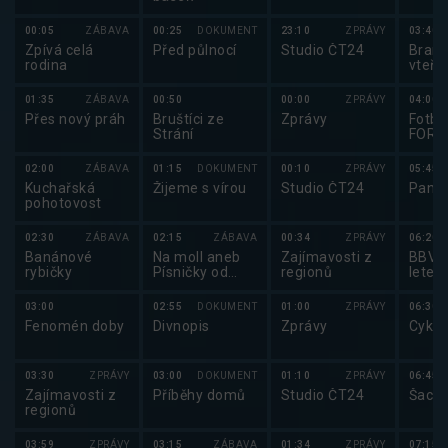
00:05
ZÁBAVA
00:25
DOKUMENT
23:10
ZPRÁVY
03:40
Zpívá celá
Před půlnocí
Studio ČT24
Brank
rodina
vteři
01:35
ZÁBAVA
00:50
00:00
ZPRÁVY
04:00
Přes nový práh
Bruštíci ze
Zprávy
Fotbal
Strání
FORT
2025
02:00
ZÁBAVA
01:15
DOKUMENT
00:10
ZPRÁVY
05:45
Kuchařská
Žijeme s vírou
Studio ČT24
Pano
pohotovost
02:30
ZÁBAVA
02:15
ZÁBAVA
00:34
ZPRÁVY
06:20
Banánové
Na moll aneb
Zajímavosti z
BBV p
rybičky
Písničky od
regionů
letec
Bolka
03:00
02:55
DOKUMENT
01:00
ZPRÁVY
06:30
Fenomén doby
Divnopis
Zprávy
Cyklo
03:30
ZPRÁVY
03:00
DOKUMENT
01:10
ZPRÁVY
06:45
Zajímavosti z
Příběhy domů
Studio ČT24
Šachy
regionů
03:59
ZPRÁVY
03:15
ZÁBAVA
01:34
ZPRÁVY
07:15