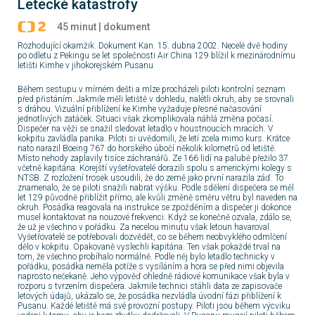
Letecké katastrofy
20:20
ZPRÁVY
18:50
ZPRÁVY
14:00
ZPRÁVY
45 minut | dokument
Reportéři ČT
Zprávy v
Zprávy
Rozhodující okamžik. Dokument Kan. 15. dubna 2002. Necelé dvě hodiny
českém
po odletu z Pekingu se let společnosti Air China 129 blížil k mezinárodnímu
znakovém
letišti Kimhe v jihokorejském Pusanu
jazyce
21:00
19:00
FILM
14:03
ZPRÁVY
Bilance: Proč
Milionový
Studio ČT24
Během sestupu v mírném dešti a mlze procházeli piloti kontrolní seznam
se nerodí děti
brouk
před přistáním. Jakmile měli letiště v dohledu, nalétli okruh, aby se srovnali
s dráhou. Vizuální přiblížení ke Kimhe vyžaduje přesné načasování
jednotlivých zatáček. Situaci však zkomplikovala náhlá změna počasí.
21:29
20:55
FILM
14:30
ZPRÁVY
Dispečer na věži se snažil sledovat letadlo v houstnoucích mracích. V
Výsledky
Dotek Medusy
Zprávy
kokpitu zavládla panika. Piloti si uvědomili, že letí zcela mimo kurs. Krátce
losování
nato narazil Boeing 767 do horského úbočí několik kilometrů od letiště.
Šťastných 10 a
Místo nehody zaplavily tisíce záchranářů. Ze 166 lidí na palubě přežilo 37
Extra Renty
včetně kapitána. Korejští vyšetřovatelé dorazili spolu s americkými kolegy s
21:30
ZÁBAVA
14:33
ZPRÁVY
NTSB. Z rozložení trosek usoudili, že do země jako první narazila záď. To
Ten, kdo tančí
Studio ČT24
znamenalo, že se piloti snažili nabrat výšku. Podle sdělení dispečera se měl
a zpívá
let 129 původně přiblížit přímo, ale kvůli změně směru větru byl naveden na
okruh. Posádka reagovala na instrukce se zpožděním a dispečer ji dokonce
musel kontaktovat na nouzové frekvenci. Když se konečně ozvala, zdálo se,
22:00
SERIÁL
15:00
ZPRÁVY
že už je všechno v pořádku. Za necelou minutu však letoun havaroval.
Dalgliesh III
Zprávy v 16
Vyšetřovatelé se potřebovali dozvědět, co se během neobvyklého odmlčení
dělo v kokpitu. Opakovaně vyslechli kapitána. Ten však pokaždé trval na
tom, že všechno probíhalo normálně. Podle něj bylo letadlo technicky v
22:50
pořádku, posádka neměla potíže s vysíláním a hora se před nimi objevila
SERIÁL
15:30
ZPRÁVY
naprosto nečekaně. Jeho výpověď ohledně rádiové komunikace však byla v
Fauda III (9/12)
Zprávy
rozporu s tvrzením dispečera. Jakmile technici stáhli data ze zapisovače
letových údajů, ukázalo se, že posádka nezvládla úvodní fázi přiblížení k
Pusanu. Každé letiště má své provozní postupy. Piloti jsou během výcviku
15:33
ZPRÁVY