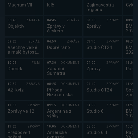
Magnum VII
Klíč
Zajímavosti z
Cyklo
regionů
08:45
ZÁBAVA
04:45
ZPRÁVY
03:00
ZPRÁVY
08:00
Objektiv
Zprávy v
Zprávy
BMX:
českém
2025
znakovém
jazyce
09:20
SERIÁL
04:59
ZPRÁVY
03:10
ZPRÁVY
09:35
Všechny velké
Dobré ráno
Studio ČT24
BMX:
a malé bytosti
2025
V
10:05
FILM
07:30
DOKUMENT
04:00
ZPRÁVY
11:05
Domek
Západní
Zprávy
Pano
Sumatra
10:30
ZÁBAVA
08:25
DOKUMENT
04:10
ZPRÁVY
11:25
AZ-kvíz
Příroda
Studio ČT24
Sport
Nizozemska
zpráv
11:00
ZPRÁVY
09:15
DOKUMENT
04:59
ZPRÁVY
11:55
Zprávy ve 12
Argentina z
Studio 6
BMX:
výšky
2025
11:20
ZPRÁVY
10:05
DOKUMENT
08:00
ZPRÁVY
13:30
Předpověď
Americké
Studio 6 II
Ragby
počasí,
dynastie
XV E