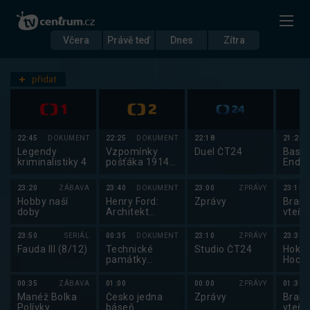
Včera
Právě teď
Dnes
Zítra
Datum
Pondělí 10.11.
přidat
Nastavení stanic
22:45
DOKUMENT
22:25
DOKUMENT
22:18
21:20
Legendy
Vzpomínky
Duel ČT24
Baske
kriminalistiky 4
pošťáka 1914 -
Ende
1918
2025
23:20
ZÁBAVA
23:40
DOKUMENT
23:00
ZPRÁVY
23:15
Hobby naší
Henry Ford:
Zprávy
Brank
doby
Architekt
vteři
amerického
století
23:50
SERIÁL
00:35
DOKUMENT
23:10
ZPRÁVY
23:30
Fauda III (8/12)
Technické
Studio ČT24
Hokej
památky
Hocke
českých zemí
mužů
2025
00:35
ZÁBAVA
01:00
00:00
ZPRÁVY
01:30
Manéž Bolka
Česko jedna
Zprávy
Brank
Polívky
báseň
vteři