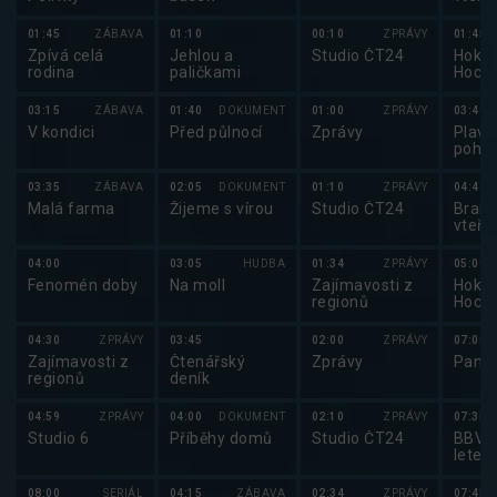
01:45
ZÁBAVA
01:10
00:10
ZPRÁVY
01:45
Zpívá celá
Jehlou a
Studio ČT24
Hokej
rodina
paličkami
Hocke
mužů
2025
03:15
ZÁBAVA
01:40
DOKUMENT
01:00
ZPRÁVY
03:40
V kondici
Před půlnocí
Zprávy
Plavá
pohár
Cup 
03:35
ZÁBAVA
02:05
DOKUMENT
01:10
ZPRÁVY
04:40
Malá farma
Žijeme s vírou
Studio ČT24
Brank
vteři
04:00
03:05
HUDBA
01:34
ZPRÁVY
05:00
Fenomén doby
Na moll
Zajímavosti z
Hokej
regionů
Hocke
mužů
2025
04:30
ZPRÁVY
03:45
02:00
ZPRÁVY
07:00
Zajímavosti z
Čtenářský
Zprávy
Pano
regionů
deník
04:59
ZPRÁVY
04:00
DOKUMENT
02:10
ZPRÁVY
07:35
Studio 6
Příběhy domů
Studio ČT24
BBV p
letec
08:00
SERIÁL
04:15
ZÁBAVA
02:34
ZPRÁVY
07:45