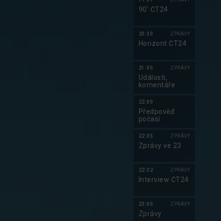
90’ ČT24
20:30
ZPRÁVY
Horizont ČT24
21:00
ZPRÁVY
Události,
komentáře
22:00
Předpověď
počasí
Do kalendáře
22:05
ZPRÁVY
Zprávy ve 23
22:32
ZPRÁVY
Interview ČT24
23:00
ZPRÁVY
Zprávy