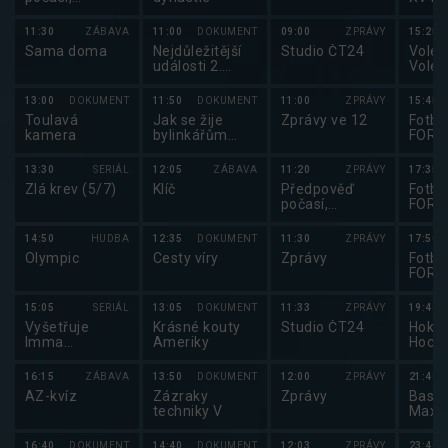
Sportovní
Trop
zprávy,
2025
11:30
ZÁBAVA
11:00
DOKUMENT
09:00
ZPRÁVY
15:25
Události v
Sama doma
Nejdůležitější
Studio ČT24
Volejb
regionech plus
události 2.
Volej
světové války v
maga
barvě II
13:00
DOKUMENT
11:50
DOKUMENT
11:00
ZPRÁVY
15:45
Toulavá
Jak se žije
Zprávy ve 12
Fotbal
kamera
bylinkářům
FORT
podle Marie
2025
Šandové
13:30
SERIÁL
12:05
ZÁBAVA
11:20
ZPRÁVY
17:35
Zlá krev (5/7)
Klíč
Předpověď
Fotbal
počasí,
FORT
sportovní
2025
zprávy
14:50
HUDBA
12:35
DOKUMENT
11:30
ZPRÁVY
17:50
Olympic
Cesty víry
Zprávy
Fotbal
FORT
2025
15:05
SERIÁL
13:05
DOKUMENT
11:33
ZPRÁVY
19:40
Vyšetřuje
Krásné kouty
Studio ČT24
Hokej
Imma
Ameriky
Hocke
Tataranni
mužů
2025
16:15
ZÁBAVA
13:50
DOKUMENT
12:00
ZPRÁVY
21:40
AZ-kvíz
Zázraky
Zprávy
Baske
techniky V
Maxa
2025
16:40
DOKUMENT
14:40
DOKUMENT
12:03
ZPRÁVY
23:40