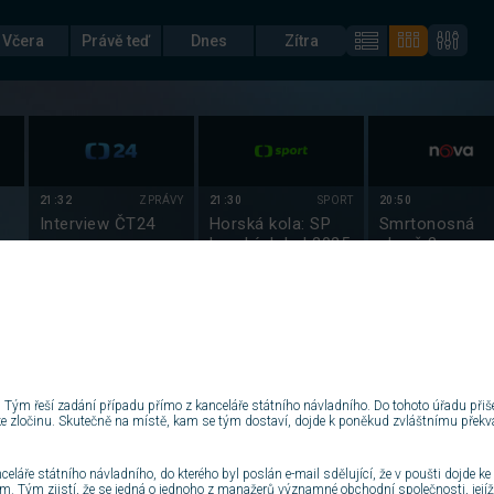
Včera
Právě teď
Dnes
Zítra
21:32
ZPRÁVY
21:30
SPORT
20:50
Interview ČT24
Horská kola: SP
Smrtonosná
horských kol 2025
zbraň 2
22:00
ZPRÁVY
22:10
SPORT
Zprávy
Branky, body,
vteřiny
22:10
ZPRÁVY
Studio ČT24
. Tým řeší zadání případu přímo z kanceláře státního návladního. Do tohoto úřadu přišel
e ke zločinu. Skutečně na místě, kam se tým dostaví, dojde k poněkud zvláštnímu překva
23:00
ZPRÁVY
Zprávy
celáře státního návladního, do kterého byl poslán e-mail sdělující, že v poušti dojde 
m. Tým zjistí, že se jedná o jednoho z manažerů významné obchodní společnosti, jejíž