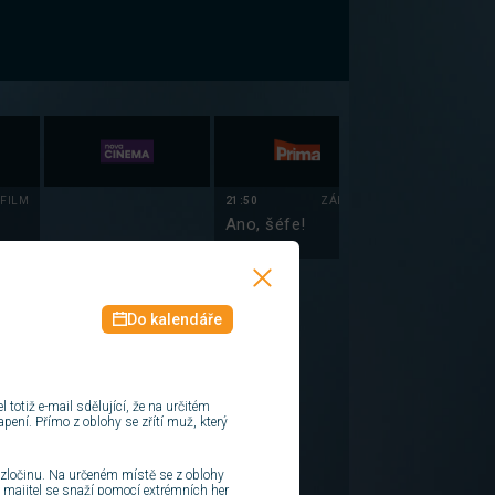
FILM
21:50
ZÁBAVA
21:55
Ano, šéfe!
Simpsonovi X
(9)
22:20
Simpsonovi X
Do kalendáře
(10)
22:50
Simpsonovi X
(11)
 totiž e-mail sdělující, že na určitém
pení. Přímo z oblohy se zřítí muž, který
23:20
Simpsonovi X
(12)
ke zločinu. Na určeném místě se z oblohy
 majitel se snaží pomocí extrémních her