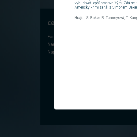
vybudovat lepší pracovní tým. Zdá se, 
Americký krimi seriál s Simonem Bakere
Hrají:
S. Baker, R. Tunneyová, T. Kan
Facebook Centrum.cz
Nastavit jako domovskou stránku
Napište nám
O nás
Všechny služby
Volná mís