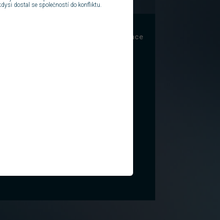
ysi dostal se společností do konfliktu.
cké služby
Inzerce a katalogy
Komunikace
zní program
Firmy
E-mail
Autobazary
Chat
kopy
Reality
Zábava
Dovolená
Hry
ky
Práce
Svátky
y
Recepty
Fotoalba
ookies
Ochrana osobních údajů