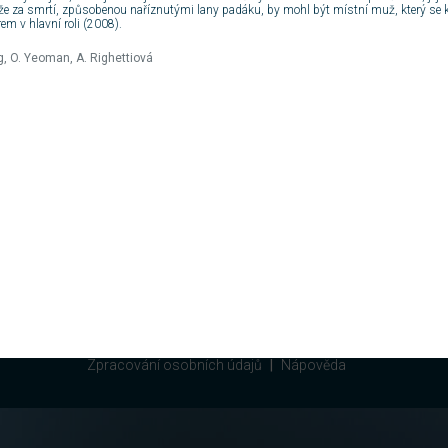
že za smrtí, způsobenou naříznutými lany padáku, by mohl být místní muž, který se kd
m v hlavní roli (2008).
g, O. Yeoman, A. Righettiová
Zpravodajství
Magazíny
Prakti
Zprávy
Žena
Televi
Sport
Kultura
Počasí
Videa
Zdraví
Horos
Ekonomika
Rodina
Svátky
Auto
Celebrity
Slovní
Wiki
Obrazem
Zákon
Centrum.cz
Atlas.cz
Volny.cz
1999 –
2026
© Economia, a.s.
ta
Služby firmám
Všeobecné podmínky
Nastavení soukromí
C
Zpracování osobních údajů
Nápověda