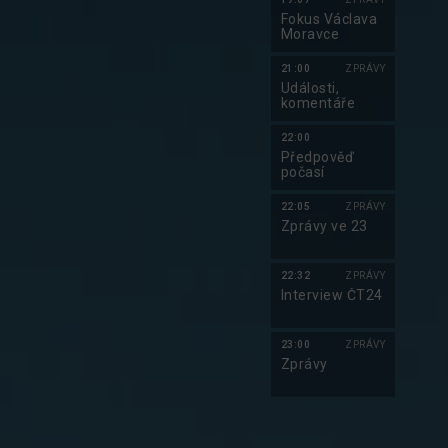
Fokus Václava
Moravce
21:00
ZPRÁVY
Události,
komentáře
22:00
Předpověď
počasí
22:05
ZPRÁVY
Zprávy ve 23
22:32
ZPRÁVY
Interview ČT24
23:00
ZPRÁVY
Zprávy