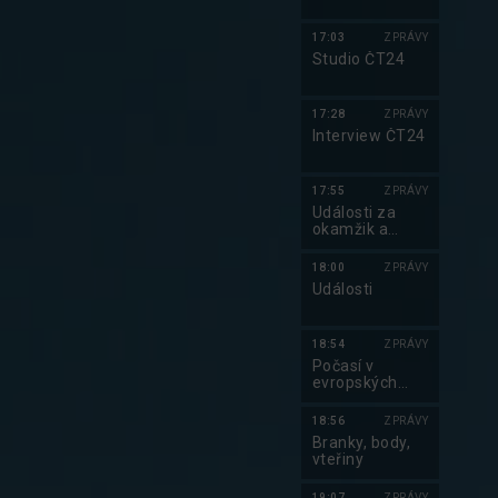
17:03
ZPRÁVY
Studio ČT24
17:28
ZPRÁVY
Interview ČT24
17:55
ZPRÁVY
Události za
okamžik a
počasí
18:00
ZPRÁVY
Události
18:54
ZPRÁVY
Počasí v
evropských
metropolích
18:56
ZPRÁVY
Branky, body,
vteřiny
19:07
ZPRÁVY