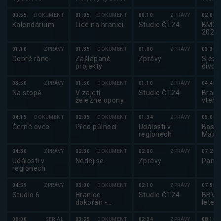
regionech
1975
(1591/2379)
00:55
DOKUMENT
01:05
DOKUMENT
00:10
ZPRÁVY
02:00
Kalendárium
Lidé na hranici
Studio ČT24
BMX:
2025
01:10
ZPRÁVY
01:35
DOKUMENT
01:00
ZPRÁVY
03:30
Dobré ráno
Zašlapané
Zprávy
Sjezd
projekty
divok
MS v
extr
03:50
ZPRÁVY
01:50
DOKUMENT
01:10
ZPRÁVY
04:45
kajak
Na stopě
V zajetí
Studio ČT24
Brank
Česk
železné opony
vteři
04:15
DOKUMENT
02:05
DOKUMENT
01:34
ZPRÁVY
05:00
Černé ovce
Před půlnocí
Události v
Baske
regionech
Maxa
2025
04:30
ZPRÁVY
02:30
DOKUMENT
02:00
ZPRÁVY
07:20
Události v
Nedej se
Zprávy
Pano
regionech
04:59
ZPRÁVY
03:00
DOKUMENT
02:10
ZPRÁVY
07:55
Studio 6
Hranice
Studio ČT24
BBV p
dokořán -
letec
Rozmówki
polsko-czeskie
08:00
SERIÁL
03:25
DOKUMENT
02:34
ZPRÁVY
08:10