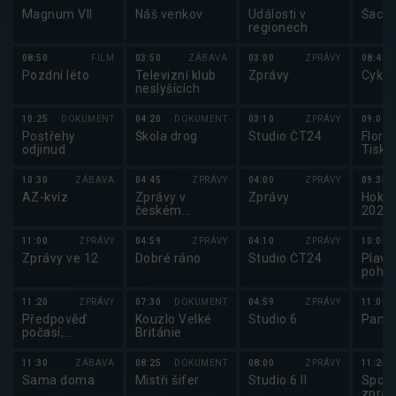
Magnum VII
Náš venkov
Události v
Šachy
regionech
08:50
FILM
03:50
ZÁBAVA
03:00
ZPRÁVY
08:45
Pozdní léto
Televizní klub
Zprávy
Cyklo
neslyšících
10:25
DOKUMENT
04:20
DOKUMENT
03:10
ZPRÁVY
09:00
Postřehy
Škola drog
Studio ČT24
Florba
odjinud
Tisko
konfe
2025
10:30
ZÁBAVA
04:45
ZPRÁVY
04:00
ZPRÁVY
09:35
AZ-kvíz
Zprávy v
Zprávy
Hokej
českém
2025
znakovém
jazyce
11:00
ZPRÁVY
04:59
ZPRÁVY
04:10
ZPRÁVY
10:05
Zprávy ve 12
Dobré ráno
Studio ČT24
Plavá
pohár
Cup 
11:20
ZPRÁVY
07:30
DOKUMENT
04:59
ZPRÁVY
11:05
Předpověď
Kouzlo Velké
Studio 6
Pano
počasí,
Británie
Sportovní
zprávy,
11:30
ZÁBAVA
08:25
DOKUMENT
08:00
ZPRÁVY
11:25
Události v
Sama doma
Mistři šifer
Studio 6 II
Sport
regionech plus
zpráv