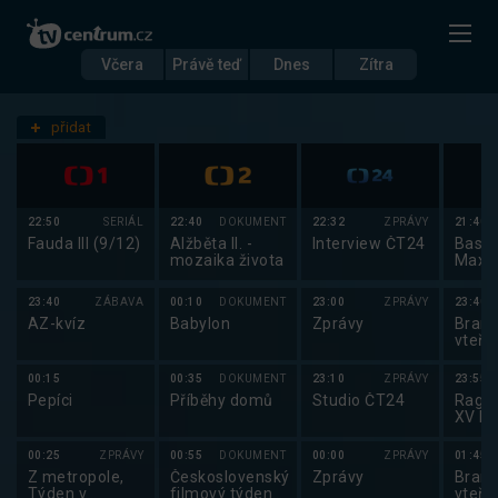
Včera
Právě teď
Dnes
Zítra
Datum
Úterý 11.11.
přidat
Nastavení stanic
22:50
SERIÁL
22:40
DOKUMENT
22:32
ZPRÁVY
21:40
Fauda III (9/12)
Alžběta II. -
Interview ČT24
Baske
mozaika života
Maxa
2025
23:40
ZÁBAVA
00:10
DOKUMENT
23:00
ZPRÁVY
23:40
AZ-kvíz
Babylon
Zprávy
Brank
vteři
00:15
00:35
DOKUMENT
23:10
ZPRÁVY
23:55
Pepíci
Příběhy domů
Studio ČT24
Ragby
XV E
Trop
2025
00:25
ZPRÁVY
00:55
DOKUMENT
00:00
ZPRÁVY
01:45
Z metropole,
Československý
Zprávy
Brank
Týden v
filmový týdeník
vteři