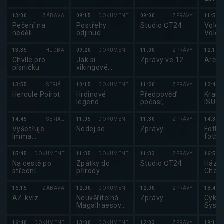
13:00
ZÁBAVA
09:15
DOKUMENT
09:00
ZPRÁVY
11:55
Pečení na
Postřehy
Studio ČT24
Volejb
neděli
odjinud
Volej
maga
13:35
HUDBA
09:20
DOKUMENT
11:00
ZPRÁVY
12:10
Chvíle pro
Jak si
Zprávy ve 12
Archi
písničku
vikingové
podmanili svět
(3/4)
13:55
SERIÁL
10:15
DOKUMENT
11:20
ZPRÁVY
12:40
Hercule Poirot
Hrdinové
Předpověď
Kraso
legend
počasí,
ISU G
sportovní
2025
zprávy
14:45
SERIÁL
11:05
DOKUMENT
11:30
ZPRÁVY
14:35
Vyšetřuje
Nedej se
Zprávy
Fotba
Imma
fotba
Tataranni
2025 
15:45
DOKUMENT
11:35
DOKUMENT
11:33
ZPRÁVY
16:50
Na cestě po
Zpátky do
Studio ČT24
Háze
střední
přírody
Chan
Rwandě
Extra
2025
16:15
ZÁBAVA
12:00
DOKUMENT
12:00
ZPRÁVY
18:45
AZ-kvíz
Neuvěřitelná
Zprávy
Cyklo
Magalhaesova
Syst
plavba
2025
16:40
DOKUMENT
13:00
DOKUMENT
12:03
ZPRÁVY
19:15