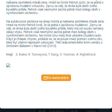
nalezena zastřelená mladá žena. Hned na místě Patrick zjistí, že se jedná o
Renoirová II
střední Itálii
špičkovou hudební virtuosku. Zprvu se zdá, že dívka byla obětí svého
(5/10)
20:00
SERIÁL
18:00
ZÁBAVA
14:00
ZPRÁVY
bývalého přítele, Patrick však neomylně začíná pátrat mezi kolegy oběti v
Inspektorka
Cyklotoulky
Zprávy
symfonickém orchestru...
Candice
Renoirová II
Na autobusové zastávce na okraji města je nalezena zastřelená mladá žena.
Hned na místě Patrick tvrdí, že se jedná o špičkovou hudebnici. Zprvu se
20:55
SERIÁL
18:15
ZPRÁVY
14:03
ZPRÁVY
zdá, že dívka byla obětí svého bývalého přítele, který má od soudu nařízený
Pět mrtvých
Křesťanský
Studio ČT24
zákaz styku. Patrick však neomylně začíná pátrat mezi kolegy oběti v
psů (3/3)
magazín
symfonickém orchestru. Na místě činu malý kluk ukradne služební auto.
Když je chlapec chycen, prokáže se, že se pouze snaží pomoci svému otci,
který byl zřejmě neprávem odsouzen. Třetí řada amerického krimi seriálu s
21:54
18:40
DOKUMENT
14:30
ZPRÁVY
Simonem Bakerem v hlavní roli (2010).
Výsledky
Postřehy
Zprávy
losování
odjinud
Hrají:
S. Baker, R. Tunneyová, T. Kang, O. Yeoman, A. Righettiová
Šťastných 10 a
Euromiliony
21:55
SERIÁL
18:50
ZPRÁVY
14:33
ZPRÁVY
Slečna
Zprávy v
Studio ČT24
Holmesová
českém
znakovém
jazyce
22:45
SERIÁL
19:00
Do kalendáře
DOKUMENT
15:00
ZPRÁVY
Fauda III
Starověké
Zprávy v 16
(10/12)
velmoci
23:25
ZÁBAVA
20:00
DOKUMENT
15:30
ZPRÁVY
AZ-kvíz
Mořeplavci
Zprávy
pravěku
20:55
DOKUMENT
15:33
ZPRÁVY