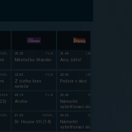
ERIÁL
20:25
FILM
21:40
ZÁBAVA
20:00
mi
Městečko Wander
Ano, šéfe!
Klub rváčů
ERIÁL
22:05
FILM
22:45
ZÁBAVA
22:55
mi
Z cizího krev
Policie v akci
Simpsonovi I
neteče
BAVA
00:10
FILM
23:40
SERIÁL
23:25
23)
Archiv
Námořní
Simpsonovi I
vyšetřovací služba
(7)
ERIÁL
01:50
SERIÁL
00:35
SERIÁL
23:50
Dr. House VII (14)
Námořní
Simpsonovi I
vyšetřovací služba