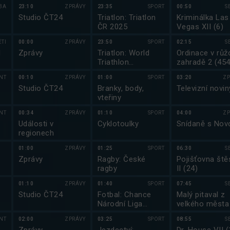
BA
23:10
ZPRÁVY
23:35
SPORT
00:50
S
Studio ČT24
Triatlon: Triatlon
Kriminálka Las
ČR 2025
Vegas XII (6)
TI
00:00
ZPRÁVY
23:50
SPORT
02:15
S
I
Zprávy
Triatlon: World
Ordinace v růž
Triathlon
zahradě 2 (454
Championship
NT
00:10
ZPRÁVY
01:00
SPORT
03:20
ZP
Series 2025
Studio ČT24
Branky, body,
Televizní novin
vteřiny
NT
00:34
ZPRÁVY
01:10
SPORT
04:00
ZP
Události v
Cyklotoulky
Snídaně s Nov
regionech
01:00
ZPRÁVY
01:25
SPORT
06:30
S
Zprávy
Ragby: České
Pojišťovna ště
ragby
II (24)
01:10
ZPRÁVY
01:40
SPORT
07:45
S
Studio ČT24
Fotbal: Chance
Malý pitaval z
Národní Liga
velkého města 
2025/2026
NT
02:00
ZPRÁVY
03:25
SPORT
08:55
S