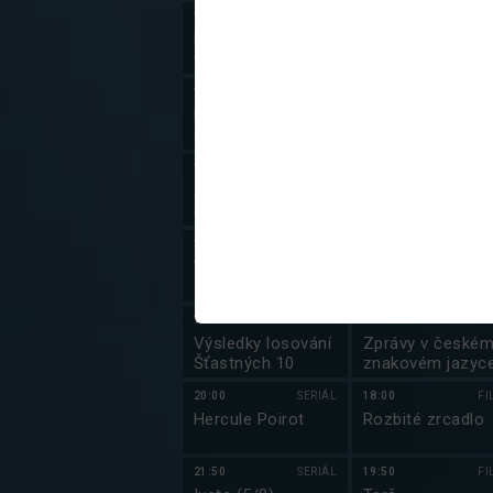
17:56
ZPRÁVY
15:35
DOKUME
Branky, body,
Maxmilián
vteřiny
Mexický: Sen o
vládnutí
18:05
16:30
DOKUME
Losování Sportky
Pád Habsburků
a Šance
18:15
SERIÁL
17:25
DOKUME
Špunti na cestě
Záhady starého
(7/13)
Egypta (9/10)
19:05
ZÁBAVA
17:40
DOKUME
Všechnopárty
Postřehy odjinud
19:59
17:50
ZPRÁ
Výsledky losování
Zprávy v české
Šťastných 10
znakovém jazyc
20:00
SERIÁL
18:00
FI
Hercule Poirot
Rozbité zrcadlo
21:50
SERIÁL
19:50
FI