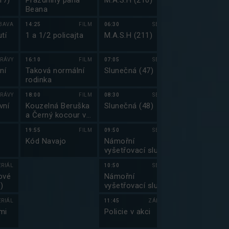
17)
Prázdniny pana
M.A.S.H (210)
Partička
Beana
BAVA
14:25
FILM
06:30
SERIÁL
04:00
tí
1 a 1/2 policajta
M.A.S.H (211)
Autosalon.tv
RÁVY
16:10
FILM
07:05
SERIÁL
05:00
ní
Taková normální
Slunečná (47)
Top Gear: In
rodinka
speciál
RÁVY
18:00
FILM
08:30
SERIÁL
06:50
vní
Kouzelná Beruška
Slunečná (48)
Top Gear 200
a Černý kocour ve
filmu
19:55
FILM
09:50
SERIÁL
07:55
Kód Navajo
Námořní
Hvězdná brá
vyšetřovací služba
(7)
(9)
ERIÁL
10:50
SERIÁL
08:50
ové
Námořní
Hvězdná brá
)
vyšetřovací služba
(8)
(10)
ERIÁL
11:45
ZÁBAVA
09:55
mi
Policie v akci
Jmenuju se E
(20)