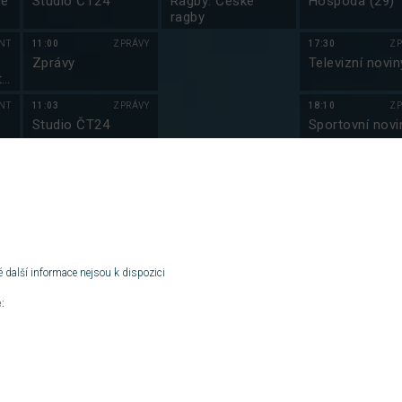
de
Studio ČT24
Ragby: České
Hospoda (29)
ragby
NT
11:00
ZPRÁVY
17:30
ZP
Zprávy
Televizní novin
í
NT
11:03
ZPRÁVY
18:10
ZP
Studio ČT24
Sportovní novi
vé
NT
11:30
ZPRÁVY
18:15
ZP
Zprávy
Počasí
NT
11:33
ZPRÁVY
18:20
Studio ČT24
Rychle a zběsi
 další informace nejsou k dispozici
NT
12:00
ZPRÁVY
21:00
ZÁ
:
Zprávy
Farma Česko (
NT
12:03
ZPRÁVY
22:15
S
Studio ČT24
Kriminálka Mia
VII (15)