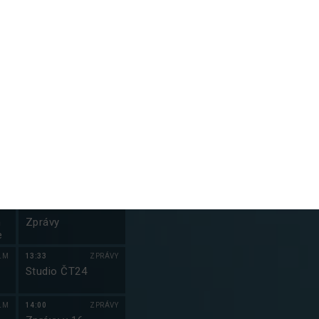
NT
12:30
ZPRÁVY
23:05
S
Zprávy
Kriminálka Mia
VII (16)
NT
12:33
ZPRÁVY
Studio ČT24
NT
13:00
ZPRÁVY
Zprávy
NT
13:03
ZPRÁVY
Studio ČT24
VY
13:30
ZPRÁVY
m
Zprávy
e
LM
13:33
ZPRÁVY
Studio ČT24
LM
14:00
ZPRÁVY