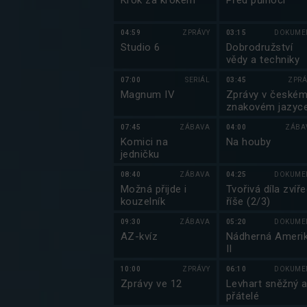
Krok za krokem
Před půlnocí
04:59
ZPRÁVY
03:15
DOKUME
Studio 6
Dobrodružství
vědy a techniky
07:00
SERIÁL
03:45
ZPRÁ
Magnum IV
Zprávy v české
znakovém jazyc
07:45
ZÁBAVA
04:00
ZÁBA
Komici na
Na houby
jedničku
08:40
ZÁBAVA
04:25
DOKUME
Možná přijde i
Tvořivá díla zvíře
kouzelník
říše (2/3)
09:30
ZÁBAVA
05:20
DOKUME
AZ-kvíz
Nádherná Ameri
II
10:00
ZPRÁVY
06:10
DOKUME
Zprávy ve 12
Levhart sněžný 
přátelé