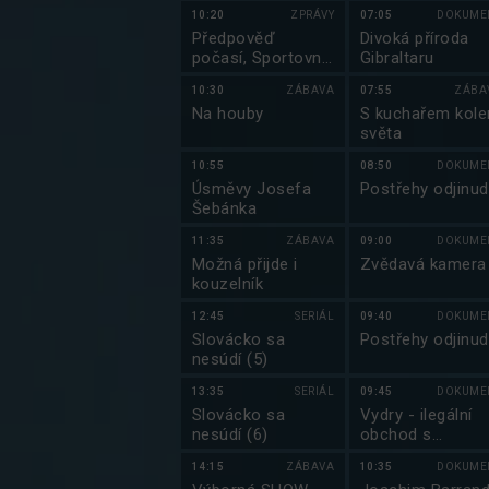
10:20
ZPRÁVY
07:05
DOKUME
Předpověď
Divoká příroda
počasí, Sportovní
Gibraltaru
zprávy, Události v
10:30
ZÁBAVA
07:55
ZÁBA
regionech plus
Na houby
S kuchařem kol
světa
10:55
08:50
DOKUME
Úsměvy Josefa
Postřehy odjinud
Šebánka
11:35
ZÁBAVA
09:00
DOKUME
Možná přijde i
Zvědavá kamera
kouzelník
12:45
SERIÁL
09:40
DOKUME
Slovácko sa
Postřehy odjinud
nesúdí (5)
13:35
SERIÁL
09:45
DOKUME
Slovácko sa
Vydry - ilegální
nesúdí (6)
obchod s
exotickými zvířa
14:15
ZÁBAVA
10:35
DOKUME