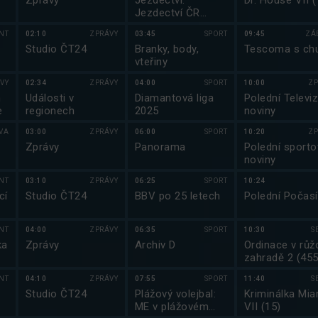
Zprávy
Jezdectví:
Dr. House VII (
Jezdectví ČR
2025
NT
02:10
ZPRÁVY
03:45
SPORT
09:45
ZÁ
Studio ČT24
Branky, body,
Tescoma s chu
vteřiny
VY
02:34
ZPRÁVY
04:00
SPORT
10:00
ZP
m
Události v
Diamantová liga
Polední Televiz
e
regionech
2025
noviny
VA
03:00
ZPRÁVY
06:00
SPORT
10:20
ZP
Zprávy
Panorama
Polední sporto
noviny
NT
03:10
ZPRÁVY
06:25
SPORT
10:24
cí
Studio ČT24
BBV po 25 letech
Polední Počasí
NT
04:00
ZPRÁVY
06:35
SPORT
10:30
S
ka
Zprávy
Archiv D
Ordinace v růž
zahradě 2 (455
NT
04:10
ZPRÁVY
07:55
SPORT
11:40
S
a
Studio ČT24
Plážový volejbal:
Kriminálka Mia
ME v plážovém
VII (15)