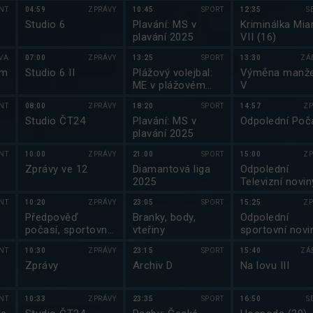
volejbalu 2025
NT
04:59
ZPRÁVY
10:45
SPORT
12:35
S
Německo
Studio 6
Plavání: MS v
Kriminálka Mia
plavání 2025
VII (16)
VA
07:00
ZPRÁVY
13:25
SPORT
13:30
ZÁ
em
Studio 6 II
Plážový volejbal:
Výměna manže
ME v plážovém
V
volejbalu 2025
NT
08:00
ZPRÁVY
18:20
SPORT
14:57
ZP
Německo
Studio ČT24
Plavání: MS v
Odpolední Poč
plavání 2025
NT
10:00
ZPRÁVY
21:00
SPORT
15:00
ZP
Zprávy ve 12
Diamantová liga
Odpolední
2025
Televizní novin
NT
10:20
ZPRÁVY
23:05
SPORT
15:25
ZP
Předpověď
Branky, body,
Odpolední
počasí, sportovní
vteřiny
sportovní novi
zprávy
NT
10:30
ZPRÁVY
23:15
SPORT
15:40
ZÁ
Zprávy
Archiv D
Na lovu III
ty
NT
10:33
ZPRÁVY
23:35
SPORT
16:50
S