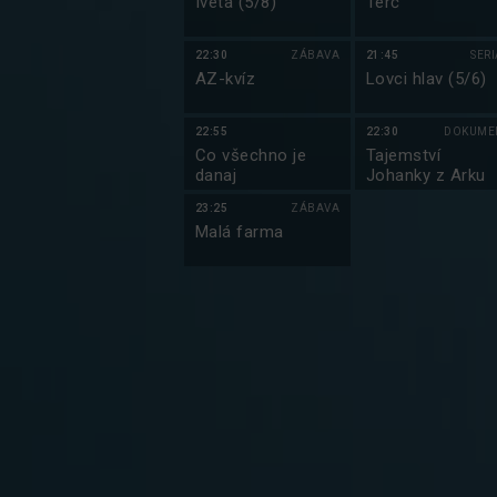
Iveta (5/8)
Terč
22:30
ZÁBAVA
21:45
SER
AZ-kvíz
Lovci hlav (5/6)
22:55
22:30
DOKUME
Co všechno je
Tajemství
danaj
Johanky z Arku
23:25
ZÁBAVA
Malá farma