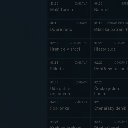
23:50
ZÁBAVA
00:30
HUD
Malá farma
Na moll
00:15
ZPRÁVY
01:10
POŘAD PRO DĚ
Dobré ráno
Biblická pátrání I
02:50
DOKUMENT
01:25
DOKUME
Hranice v srdci
Historie.cs
03:15
ZÁBAVA
02:20
DOKUME
Etiketa
Postřehy odjinud
03:30
ZPRÁVY
02:25
Události v
Česko jedna
regionech
báseň
04:00
ZÁBAVA
02:35
Folklorika
Čtenářský deník
04:25
02:50
DOKUME