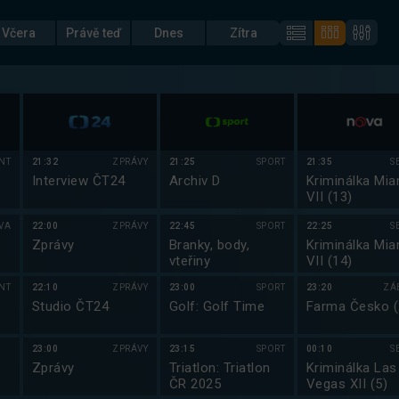
Včera
Právě teď
Dnes
Zítra
NT
21:32
ZPRÁVY
21:25
SPORT
21:35
S
Interview ČT24
Archiv D
Kriminálka Mia
VII (13)
VA
22:00
ZPRÁVY
22:45
SPORT
22:25
S
Zprávy
Branky, body,
Kriminálka Mia
vteřiny
VII (14)
NT
22:10
ZPRÁVY
23:00
SPORT
23:20
ZÁ
Studio ČT24
Golf: Golf Time
Farma Česko (
23:00
ZPRÁVY
23:15
SPORT
00:10
S
Zprávy
Triatlon: Triatlon
Kriminálka Las
ČR 2025
Vegas XII (5)