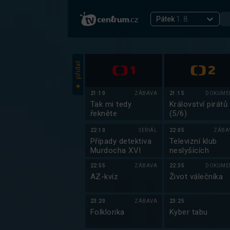
Pátek
1. 8.
přidat
21:10
ZÁBAVA
21:15
DOKUME
Tak mi tedy
Království pirátů
řekněte
(5/6)
22:10
SERIÁL
22:05
ZÁBA
Případy detektiva
Televizní klub
Murdocha XVI
neslyšících
22:55
ZÁBAVA
22:35
DOKUME
AZ-kvíz
Život válečníka
23:20
ZÁBAVA
23:25
Folklorika
Kyber tabu