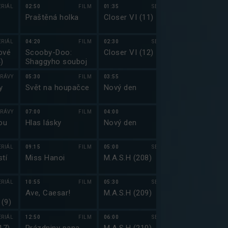
(8)
ERIÁL
02:50
FILM
01:35
SERIÁL
00:20
Praštěná holka
Closer VI (11)
Simpsonovi I
ERIÁL
04:20
FILM
02:30
SERIÁL
00:50
ové
Scooby-Doo:
Closer VI (12)
Griffinovi IV 
)
Shaggyho souboj
RÁVY
05:30
FILM
03:55
01:15
y
Svět na houpačce
Nový den
Griffinovi IV 
RÁVY
07:00
FILM
04:00
01:45
ou
Hlas lásky
Nový den
Jmenuju se E
(2)
ERIÁL
09:15
FILM
05:00
SERIÁL
02:10
stí
Miss Hanoi
M.A.S.H (208)
Brickleberry I
ERIÁL
10:55
FILM
05:30
SERIÁL
02:40
Ave, Caesar!
M.A.S.H (209)
Brickleberry I
(9)
ERIÁL
12:50
FILM
06:00
SERIÁL
03:00