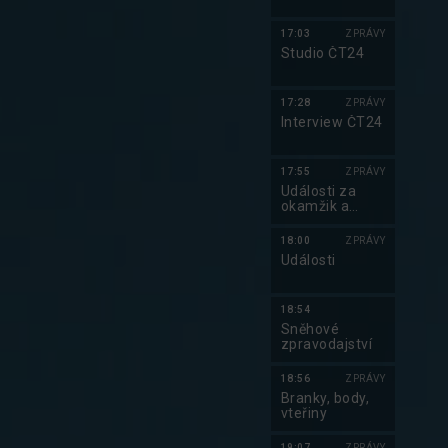
17:03
ZPRÁVY
Studio ČT24
17:28
ZPRÁVY
Interview ČT24
17:55
ZPRÁVY
Události za
okamžik a
počasí
18:00
ZPRÁVY
Události
18:54
Sněhové
zpravodajství
18:56
ZPRÁVY
Branky, body,
vteřiny
19:07
ZPRÁVY