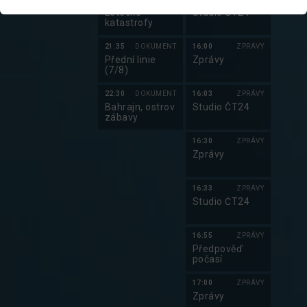
Letecké
Studio ČT24
katastrofy
21:35
DOKUMENT
16:00
ZPRÁVY
Přední linie
Zprávy
(7/8)
22:30
DOKUMENT
16:03
ZPRÁVY
Bahrajn, ostrov
Studio ČT24
zábavy
16:30
ZPRÁVY
Zprávy
16:33
ZPRÁVY
Studio ČT24
16:55
ZPRÁVY
Předpověď
počasí
17:00
ZPRÁVY
Zprávy