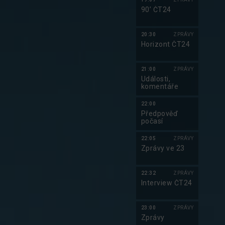
90’ ČT24
20:30
ZPRÁVY
Horizont ČT24
21:00
ZPRÁVY
Události,
komentáře
22:00
Předpověď
počasí
22:05
ZPRÁVY
Zprávy ve 23
22:32
ZPRÁVY
Interview ČT24
23:00
ZPRÁVY
Zprávy