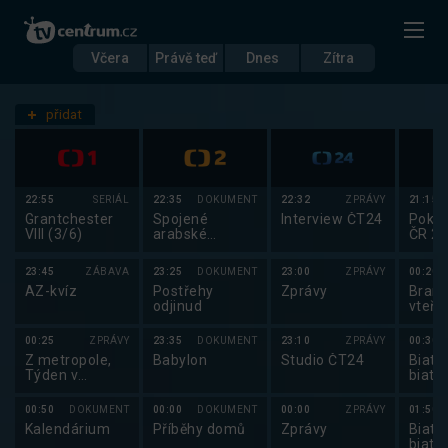
Včera
Právě teď
Dnes
Zítra
Datum
Úterý 2.12.
přidat
Nastavení stanic
22:55
SERIÁL
22:35
DOKUMENT
22:32
ZPRÁVY
21:15
Grantchester
Spojené
Interview ČT24
Poker
VIII (3/6)
arabské
ČR 2
emiráty z
výšky
23:45
ZÁBAVA
23:25
DOKUMENT
23:00
ZPRÁVY
00:20
AZ-kvíz
Postřehy
Zprávy
Brank
odjinud
vteři
00:25
ZPRÁVY
23:35
DOKUMENT
23:10
ZPRÁVY
00:30
Z metropole,
Babylon
Studio ČT24
Biatlo
Týden v
biatl
regionech
2025
00:50
DOKUMENT
00:00
DOKUMENT
00:00
ZPRÁVY
01:50
Kalendárium
Příběhy domů
Zprávy
Biatlo
biatl