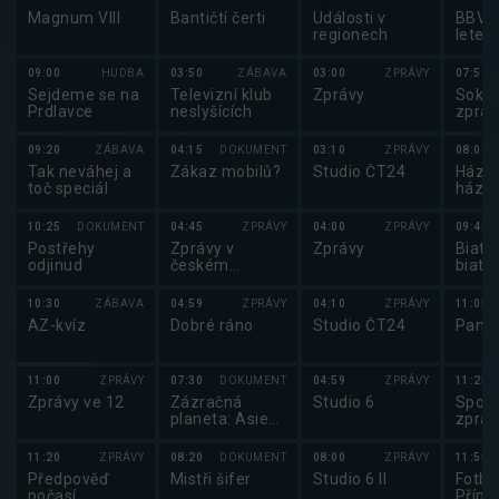
Magnum VIII
Bantičtí čerti
Události v
BBV p
regionech
letec
09:00
HUDBA
03:50
ZÁBAVA
03:00
ZPRÁVY
07:50
Sejdeme se na
Televizní klub
Zprávy
Sokol
Prdlavce
neslyšících
zprav
09:20
ZÁBAVA
04:15
DOKUMENT
03:10
ZPRÁVY
08:00
Tak neváhej a
Zákaz mobilů?
Studio ČT24
Házen
toč speciál
háze
2025
10:25
DOKUMENT
04:45
ZPRÁVY
04:00
ZPRÁVY
09:45
Postřehy
Zprávy v
Zprávy
Biatlo
odjinud
českém
biatl
znakovém
2025
jazyce
10:30
ZÁBAVA
04:59
ZPRÁVY
04:10
ZPRÁVY
11:05
AZ-kvíz
Dobré ráno
Studio ČT24
Pano
11:00
ZPRÁVY
07:30
DOKUMENT
04:59
ZPRÁVY
11:25
Zprávy ve 12
Zázračná
Studio 6
Sport
planeta: Asie
zpráv
(3/7)
11:20
ZPRÁVY
08:20
DOKUMENT
08:00
ZPRÁVY
11:55
Předpověď
Mistři šifer
Studio 6 II
Fotbal
počasí,
Přípr