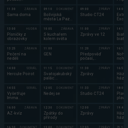
Sportovní
utkán
zprávy,
2025
11:30
ZÁBAVA
09:10
DOKUMENT
09:00
ZPRÁVY
14:00
Události v
Sama doma
Bolívijská
Studio ČT24
Extré
regionech plus
města La Paz a
Excal
Sucre
2025
13:00
HUDBA
10:05
ZÁBAVA
11:00
ZPRÁVY
14:15
Písničky z
S kuchařem
Zprávy ve 12
Biatlo
obrazovky
kolem světa
biatl
2025
13:25
ZÁBAVA
11:00
11:20
ZPRÁVY
16:15
Pečení na
GEN
Předpověď
Nohej
neděli
počasí,
nohej
sportovní
2025
zprávy
14:00
SERIÁL
11:15
DOKUMENT
11:30
ZPRÁVY
16:50
Hercule Poirot
Svatojakubský
Zprávy
Házen
palác:
háze
Tajemství
2025
královského
14:55
SERIÁL
12:05
DOKUMENT
11:33
ZPRÁVY
18:00
ústředí
Vyšetřuje
Nedej se
Studio ČT24
Plavá
Imma
plavá
Tataranni
16:00
ZÁBAVA
12:30
DOKUMENT
12:00
ZPRÁVY
19:40
AZ-kvíz
Zpátky do
Zprávy
Házen
přírody
háze
2025
16:30
DOKUMENT
13:00
DOKUMENT
12:03
ZPRÁVY
21:10