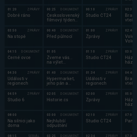
2025
01:20
ZPRÁVY
00:25
DOKUMENT
00:10
ZPRÁVY
02:30
Dobré ráno
Československý
Studio ČT24
Brank
filmový týdeník
vteři
1975
(1594/2379)
03:50
ZPRÁVY
00:40
DOKUMENT
01:00
ZPRÁVY
02:45
Na stopě
Před půlnocí
Zprávy
Volejb
Volej
maga
04:15
DOKUMENT
01:05
01:10
ZPRÁVY
03:00
Černé ovce
Zveme vás...
Studio ČT24
Házen
na výlet
háze
parníkem
2025
04:30
ZPRÁVY
01:40
DOKUMENT
01:34
ZPRÁVY
04:45
Události v
Hypermarket,
Události v
Brank
regionech
jeho pán a
regionech
vteři
otrok
04:59
ZPRÁVY
02:05
DOKUMENT
02:00
ZPRÁVY
05:00
Studio 6
Historie.cs
Zprávy
Házen
háze
2025
08:00
03:00
DOKUMENT
02:10
ZPRÁVY
07:00
Na silnici jako
Nejhlubší
Studio ČT24
Pano
doma
odpuštění
08:15
SERIÁL
03:25
DOKUMENT
02:34
ZPRÁVY
07:35