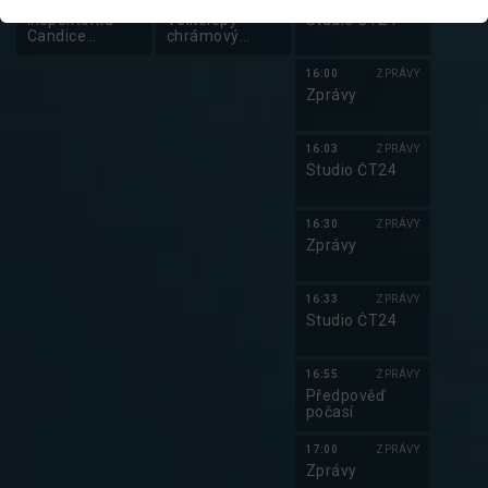
Inspektorka
Velkolepý
Studio ČT24
Candice
chrámový
Renoirová III
komplex v
Karnaku
16:00
ZPRÁVY
Zprávy
16:03
ZPRÁVY
Studio ČT24
16:30
ZPRÁVY
Zprávy
16:33
ZPRÁVY
Studio ČT24
16:55
ZPRÁVY
Předpověď
počasí
17:00
ZPRÁVY
Zprávy