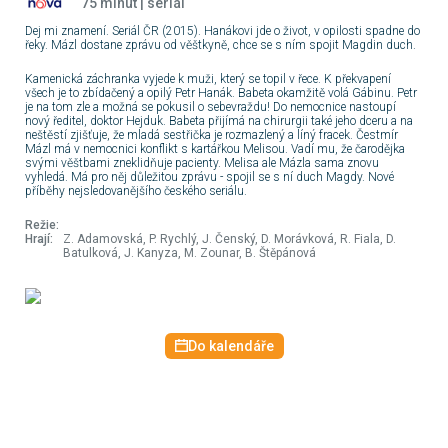
75 minut | seriál
Dej mi znamení. Seriál ČR (2015). Hanákovi jde o život, v opilosti spadne do
19:05
18:40
DOKUMENT
14:00
ZPRÁVY
řeky. Mázl dostane zprávu od věštkyně, chce se s ním spojit Magdin duch.
Losování
Postřehy
Zprávy
Sportky a
odjinud
Kamenická záchranka vyjede k muži, který se topil v řece. K překvapení
Šance
všech je to zbídačený a opilý Petr Hanák. Babeta okamžitě volá Gábinu. Petr
19:10
SERIÁL
18:50
ZPRÁVY
14:03
ZPRÁVY
je na tom zle a možná se pokusil o sebevraždu! Do nemocnice nastoupí
Sever (2/6)
Zprávy v
Studio ČT24
nový ředitel, doktor Hejduk. Babeta přijímá na chirurgii také jeho dceru a na
neštěstí zjišťuje, že mladá sestřička je rozmazlený a líný fracek. Čestmír
českém
Mázl má v nemocnici konflikt s kartářkou Melisou. Vadí mu, že čarodějka
znakovém
svými věštbami zneklidňuje pacienty. Melisa ale Mázla sama znovu
jazyce
20:10
DOKUMENT
19:00
DOKUMENT
14:30
ZPRÁVY
vyhledá. Má pro něj důležitou zprávu - spojil se s ní duch Magdy. Nové
13. komnata
Miroslav
Zprávy
příběhy nejsledovanějšího českého seriálu.
Tomáše Kluse
Zikmund:
Cesta stoletím
Režie:
(3/3)
Hrají:
Z. Adamovská, P. Rychlý, J. Čenský, D. Morávková, R. Fiala, D.
20:35
FILM
19:55
ZÁBAVA
14:33
ZPRÁVY
Batulková, J. Kanyza, M. Zounar, B. Štěpánová
Všichni musí
Bedekr XI
Studio ČT24
zemřít
21:59
20:25
DOKUMENT
15:00
ZPRÁVY
Výsledky
Útočníci na
Zprávy v 16
losování
školách
Do kalendáře
Šťastných 10
22:00
ZÁBAVA
20:50
FILM
15:30
ZPRÁVY
Zpátky se
Jeff
Zprávy
Sobotou
22:55
SERIÁL
22:20
DOKUMENT
15:33
ZPRÁVY