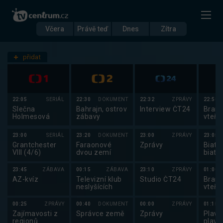
Včera
Právě teď
Dnes
Zítra
Datum
Středa 3.12.
přidat
Nastavení stanic
22:05
SERIÁL
22:30
DOKUMENT
22:32
ZPRÁVY
22:50
Slečna
Bahrajn, ostrov
Interview ČT24
Brank
Holmesová
zábavy
vteři
23:00
SERIÁL
23:20
DOKUMENT
23:00
ZPRÁVY
23:05
Grantchester
Faraonové
Zprávy
Biatlo
VIII (4/6)
dvou zemí
biatl
2025
23:45
ZÁBAVA
00:15
ZÁBAVA
23:10
ZPRÁVY
01:00
AZ-kvíz
Televizní klub
Studio ČT24
Brank
neslyšících
vteři
00:25
ZPRÁVY
00:40
DOKUMENT
00:00
ZPRÁVY
01:15
Zajímavosti z
Správce země
Zprávy
Plavá
regionů
plavá