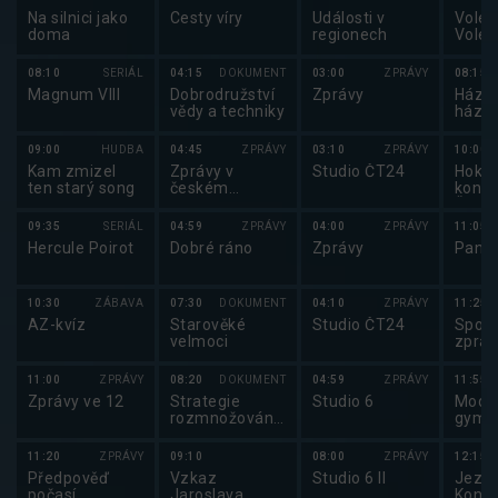
Na silnici jako
Cesty víry
Události v
Volejb
doma
regionech
Volej
maga
08:10
SERIÁL
04:15
DOKUMENT
03:00
ZPRÁVY
08:15
Magnum VIII
Dobrodružství
Zprávy
Házen
vědy a techniky
háze
2025
09:00
HUDBA
04:45
ZPRÁVY
03:10
ZPRÁVY
10:00
Kam zmizel
Zprávy v
Studio ČT24
Hokej
ten starý song
českém
konfe
znakovém
Česk
jazyce
lední
09:35
SERIÁL
04:59
ZPRÁVY
04:00
ZPRÁVY
11:05
Hercule Poirot
Dobré ráno
Zprávy
Pano
10:30
ZÁBAVA
07:30
DOKUMENT
04:10
ZPRÁVY
11:25
AZ-kvíz
Starověké
Studio ČT24
Sport
velmoci
zpráv
11:00
ZPRÁVY
08:20
DOKUMENT
04:59
ZPRÁVY
11:55
Zprávy ve 12
Strategie
Studio 6
Mode
rozmnožování
gymna
v přírodě (2/2)
Mode
gymna
11:20
ZPRÁVY
09:10
08:00
ZPRÁVY
12:15
2025
Předpověď
Vzkaz
Studio 6 II
Jezde
počasí,
Jaroslava
Koně 