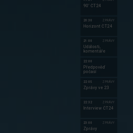
90’ ČT24
20:30
ZPRÁVY
Horizont ČT24
21:00
ZPRÁVY
Události,
komentáře
22:00
Předpověď
počasí
22:05
ZPRÁVY
Zprávy ve 23
22:32
ZPRÁVY
Interview ČT24
23:00
ZPRÁVY
Zprávy