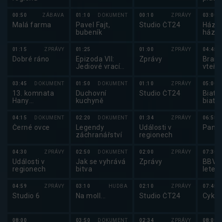
00:50
ZÁBAVA
01:10
DOKUMENT
00:10
ZPRÁVY
03:00
Malá farma
Pavel Fajt,
Studio ČT24
Házen
bubeník
háze
2025
01:15
ZPRÁVY
01:25
01:00
ZPRÁVY
04:45
Dobré ráno
Epizoda VII:
Zprávy
Brank
Jediové vrací
vteři
úder
03:45
DOKUMENT
01:50
DOKUMENT
01:10
ZPRÁVY
05:00
13. komnata
Duchovní
Studio ČT24
Biatlo
Hany
kuchyně
biatl
Třeštíkové
2025
04:15
DOKUMENT
02:20
DOKUMENT
01:34
ZPRÁVY
06:55
Černé ovce
Legendy
Události v
Pano
záchranářství
regionech
04:30
ZPRÁVY
02:50
DOKUMENT
02:00
ZPRÁVY
07:30
Události v
Jak se vyhrává
Zprávy
BBV p
regionech
bitva
letec
04:59
ZPRÁVY
03:10
HUDBA
02:10
ZPRÁVY
07:45
Studio 6
Na moll...
Studio ČT24
Cyklo
08:00
03:50
DOKUMENT
02:34
ZPRÁVY
08:00