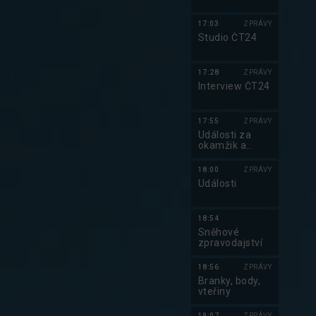
17:03
ZPRÁVY
Studio ČT24
17:28
ZPRÁVY
Interview ČT24
17:55
ZPRÁVY
Události za
okamžik a
počasí
18:00
ZPRÁVY
Události
18:54
Sněhové
zpravodajství
18:56
ZPRÁVY
Branky, body,
vteřiny
19:07
ZPRÁVY