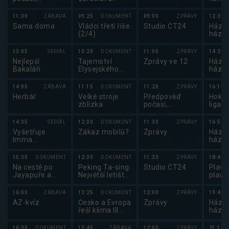
Sportovní
Čvančary
zprávy,
11:30
ZÁBAVA
09:25
DOKUMENT
09:00
ZPRÁVY
12:35
Události v
Sama doma
Vládci třetí říše
Studio ČT24
Házen
regionech plus
(2/4)
háze
2025
13:05
SERIÁL
10:20
DOKUMENT
11:00
ZPRÁVY
14:20
Nejlepší
Tajemství
Zprávy ve 12
Házen
Bakaláři
Elysejského
háze
paláce
2025
14:05
ZÁBAVA
11:15
DOKUMENT
11:20
ZPRÁVY
16:10
Herbář
Velké stroje
Předpověď
Hokej
zblízka
počasí,
liga 
sportovní
zprávy
14:35
SERIÁL
12:00
DOKUMENT
11:30
ZPRÁVY
16:50
Vyšetřuje
Zákaz mobilů?
Zprávy
Házen
Imma
háze
Tataranni
2025
15:30
DOKUMENT
12:30
DOKUMENT
11:33
ZPRÁVY
18:40
Na cestě po
Peking Ta-sing:
Studio ČT24
Plavá
Jayapuře a
Největší letiště
plavá
Biaku
na světě
16:00
ZÁBAVA
13:25
DOKUMENT
12:00
ZPRÁVY
19:45
AZ-kvíz
Česko a Evropa
Zprávy
Házen
řeší klima III
háze
(3/4)
2025
16:30
DOKUMENT
13:45
ZÁBAVA
12:03
ZPRÁVY
21:15