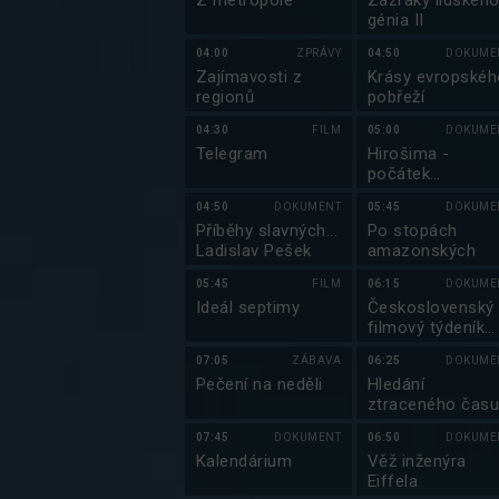
Z metropole
Zázraky lidskéh
génia II
04:00
ZPRÁVY
04:50
DOKUME
Zajímavosti z
Krásy evropskéh
regionů
pobřeží
04:30
FILM
05:00
DOKUME
Telegram
Hirošima -
počátek
atomového věku
04:50
DOKUMENT
05:45
DOKUME
Příběhy slavných...
Po stopách
Ladislav Pešek
amazonských
05:45
FILM
06:15
DOKUME
Ideál septimy
Československý
filmový týdeník
1975 (1578/2379
07:05
ZÁBAVA
06:25
DOKUME
Pečení na neděli
Hledání
ztraceného čas
07:45
DOKUMENT
06:50
DOKUME
Kalendárium
Věž inženýra
Eiffela