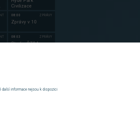
Hyde Park
Civilizace
NT
08:00
ZPRÁVY
Zprávy v 10
NT
08:03
ZPRÁVY
Studio ČT24
VA
09:00
ZPRÁVY
em
Zprávy
NT
09:03
ZPRÁVY
Studio ČT24
 další informace nejsou k dispozici
NT
10:00
ZPRÁVY
Zprávy ve 12
VY
10:30
ZPRÁVY
Studio ČT24