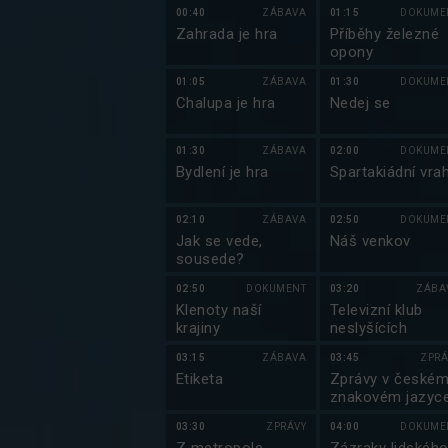
00:40
ZÁBAVA
01:15
DOKUME
Zahrada je hra
Příběhy železné
opony
01:05
ZÁBAVA
01:30
DOKUME
Chalupa je hra
Nedej se
01:30
ZÁBAVA
02:00
DOKUME
Bydlení je hra
Spartakiádní vra
02:10
ZÁBAVA
02:50
DOKUME
Jak se vede,
Náš venkov
sousede?
02:50
DOKUMENT
03:20
ZÁBA
Klenoty naší
Televizní klub
krajiny
neslyšících
03:15
ZÁBAVA
03:45
ZPRÁ
Etiketa
Zprávy v české
znakovém jazyc
03:30
ZPRÁVY
04:00
DOKUME