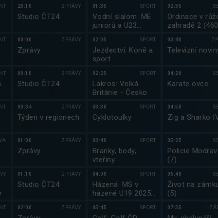
NT
23:10
ZPRÁVY
01:35
SPORT
02:35
S
Studio ČT24
Vodní slalom: ME
Ordinace v růž
juniorů a U23
zahradě 2 (460
Slovinsko
NT
00:00
ZPRÁVY
02:05
SPORT
03:40
ZP
Zprávy
Jezdectví: Koně a
Televizní novin
sport
NT
00:10
ZPRÁVY
02:25
SPORT
04:20
S
h
Studio ČT24
Lakros: Velká
Karate ovce
Británie - Česko
NT
00:34
ZPRÁVY
03:30
SPORT
04:50
S
Týden v regionech
Cyklotoulky
Zig a Sharko I
VA
01:00
ZPRÁVY
03:40
SPORT
05:25
S
Zprávy
Branky, body,
Policie Modrava
vteřiny
(7)
VY
01:10
ZPRÁVY
04:00
SPORT
06:40
S
m
Studio ČT24
Házená: MS v
Život na zámku
e
házené U19 2025
(5)
Egypt
NT
02:00
ZPRÁVY
05:45
SPORT
07:35
ZÁ