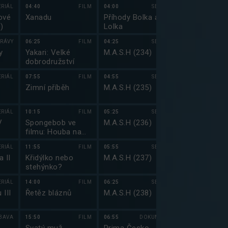
ERIÁL
04:40
FILM
04:00
SERIÁL
00:50
ové
Xanadu
Příhody Bolka a
Simpsonovi I
)
Lolka
RÁVY
06:25
FILM
04:25
SERIÁL
01:20
y
Yakari: Velké
M.A.S.H (234)
Griffinovi IV
dobrodružství
ERIÁL
07:55
FILM
04:55
SERIÁL
01:45
Zimní příběh
M.A.S.H (235)
Griffinovi IV
ERIÁL
10:15
FILM
05:25
SERIÁL
02:15
V
Spongebob ve
M.A.S.H (236)
Jmenuju se E
filmu: Houba na
(11)
suchu
ERIÁL
11:55
FILM
05:55
SERIÁL
02:35
 II
Křidýlko nebo
M.A.S.H (237)
Top Gear 200
stehýnko?
ERIÁL
14:00
FILM
06:25
SERIÁL
04:00
 III
Řetěz bláznů
M.A.S.H (238)
Top Gear 200
BAVA
15:50
FILM
06:55
DOKUMENT
05:10