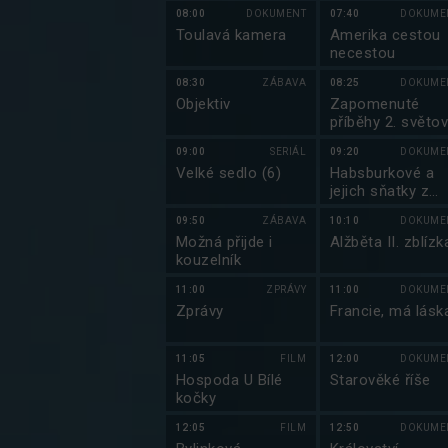
08:00
DOKUMENT
07:40
DOKUME
Toulavá kamera
Amerika cestou
necestou
08:30
ZÁBAVA
08:25
DOKUME
Objektiv
Zapomenuté
příběhy 2. světo
války (6/6)
09:00
SERIÁL
09:20
DOKUME
Velké sedlo (6)
Habsburkové a
jejich sňatky z
lásky
09:50
ZÁBAVA
10:10
DOKUME
Možná přijde i
Alžběta II. zblízk
kouzelník
11:00
ZPRÁVY
11:00
DOKUME
Zprávy
Francie, má lásk
11:05
FILM
12:00
DOKUME
Hospoda U Bílé
Starověké říše
kočky
12:05
FILM
12:50
DOKUME