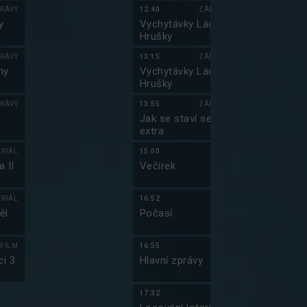
RÁVY
12:40
ZÁBAVA
10:50
y
Vychytávky Ládi
Simpsonovi I
Hrušky
RÁVY
13:15
ZÁBAVA
11:20
ny
Vychytávky Ládi
Simpsonovi I
Hrušky
RÁVY
13:55
ZÁBAVA
11:50
Jak se staví sen -
Simpsonovi I
extra
ERIÁL
15:00
FILM
12:15
 II
Večírek
Simpsonovi II
ERIÁL
16:52
12:40
ěl
Počasí
Návrat do
budoucnosti
FILM
16:55
15:05
i 3
Hlavní zprávy
Jmenuju se E
(12)
17:32
15:25