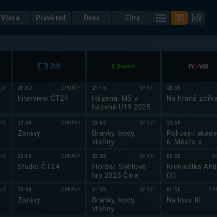
Včera
Právě teď
Dnes
Zítra
LM
21:32
ZPRÁVY
21:15
SPORT
20:35
Interview ČT24
Házená: MS v
Na hraně zítřk
házené U19 2025
Egypt
NT
22:00
ZPRÁVY
23:05
SPORT
22:50
Zprávy
Branky, body,
Policejní akad
vteřiny
6: Město v
obležení
NT
22:10
ZPRÁVY
23:20
SPORT
00:25
S
Studio ČT24
Florbal: Světové
Kriminálka And
hry 2025 Čína
(3)
NT
23:00
ZPRÁVY
01:20
SPORT
01:50
ZÁ
Zprávy
Branky, body,
Na lovu III
vteřiny