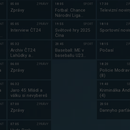
Finsko
NT
05:00
ZPRÁVY
18:05
SPORT
17:30
ZP
Zprávy
Fotbal: Chance
Televizní novin
Národní Liga
2025/2026
NT
05:05
ZPRÁVY
19:55
SPORT
18:10
ZP
Interview ČT24
Světové hry 2025
Sportovní novi
vé
Čína
NT
05:32
20:45
SPORT
18:15
ZP
Archiv ČT24:
Baseball: ME v
Počasí
Lahůdky a
baseballu U23
speciality
2025 Česko
NT
06:00
ZPRÁVY
18:20
S
a
Zprávy
Policie Modrava
(8)
NT
06:32
19:40
S
a
Jaro 45: Mládí a
Kriminálka And
válku si nevybereš
(4)
NT
07:00
ZPRÁVY
20:50
Zprávy
Dannyho parťác
NT
07:05
ZPRÁVY