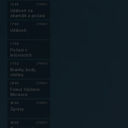
16:55
ZPRÁVY
Události za
okamžik a počasí
17:00
ZPRÁVY
Události
17:50
Počasí v
letoviscích
17:52
ZPRÁVY
Branky, body,
vteřiny
18:05
ZPRÁVY
Fokus Václava
Moravce
20:00
ZPRÁVY
Zprávy
20:05
ZPRÁVY