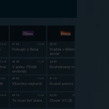
FILM
21:55
FILM
20:35
FILM
20:30
a
Policajti z Rena
Vražda v Bílém
Všechno, vš
domě
najednou
FILM
23:20
FILM
22:45
FILM
23:25
emie
V písku: Příslib
Rozhněvaný muž
Simpsonovi I
svobody
(23)
ERIÁL
00:55
FILM
01:10
FILM
23:55
ěl
Všechno nejhorší
Krvavé peníze
Simpsonovi I
BAVA
03:10
FILM
02:55
SERIÁL
00:25
To musí být láska
Closer VII (8)
Simpsonovi I