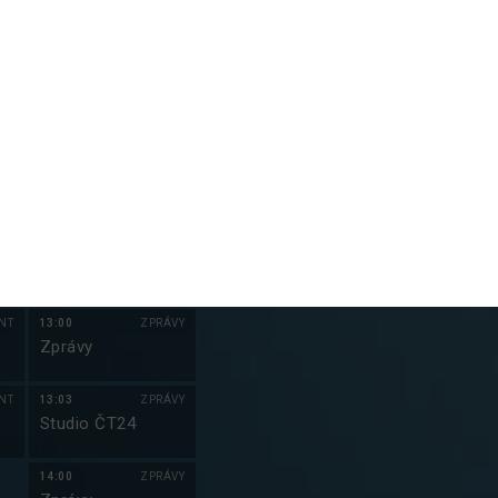
VY
11:00
ZPRÁVY
m
Zprávy
e
LM
11:05
ZPRÁVY
Studio ČT24
LM
12:00
ZPRÁVY
Zprávy
NT
12:03
ZPRÁVY
-
Studio ČT24
NT
13:00
ZPRÁVY
y
Zprávy
NT
13:03
ZPRÁVY
Studio ČT24
14:00
ZPRÁVY