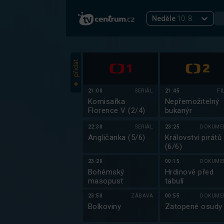
Neděle
10. 8.
přidat
21:00
SERIÁL
21:45
FI
Komisařka
Nepřemožitelný
Florence V (2/4)
bukanýr
22:30
SERIÁL
23:25
DOKUME
Angličanka (5/6)
Království pirátů
(6/6)
23:20
00:15
DOKUME
Bohémský
Hrdinové před
masopust
tabulí
23:50
ZÁBAVA
00:55
DOKUME
Bolkoviny
Zatopené osudy