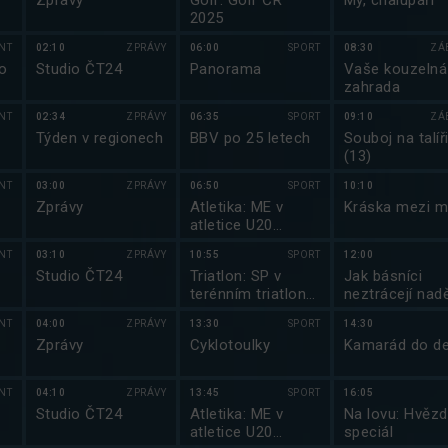
o
Zprávy
Golf: Golf ČR
My, chalupáři
2025
NT
02:10
ZPRÁVY
06:00
SPORT
08:30
ZÁ
o
Studio ČT24
Panorama
Vaše kouzelná
zahrada
NT
02:34
ZPRÁVY
06:35
SPORT
09:10
ZÁ
Týden v regionech
BBV po 25 letech
Souboj na talíř
(13)
NT
03:00
ZPRÁVY
06:50
SPORT
10:10
Zprávy
Atletika: ME v
Kráska mezi m
atletice U20
Finsko
NT
03:10
ZPRÁVY
10:55
SPORT
12:00
Studio ČT24
Triatlon: SP v
Jak básníci
terénním triatlonu
neztrácejí nadě
)
2025
NT
04:00
ZPRÁVY
13:30
SPORT
14:30
Zprávy
Cyklotoulky
Kamarád do d
u
NT
04:10
ZPRÁVY
13:45
SPORT
16:05
Studio ČT24
Atletika: ME v
Na lovu: Hvěz
atletice U20
speciál