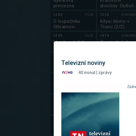
Bylinková
Království
princezna
divočiny: Outloň
váhavý
12:50
FILM
13:15
DOKUME
O loupežníku
Kdysi dávno v
Olbramovi
Tsavu (2/2)
13:30
FILM
14:10
DOKUME
Monika a hříbě s
Život válečníka
hvězdičkou
14:40
SERIÁL
15:00
ZÁBA
Televizní noviny
Dobrá Voda (5/7)
S kuchařem kol
světa
40 minut | zprávy
15:55
SERIÁL
16:00
DOKUME
Nemocnice na
Korsika,
Žádné
kraji města
středomořská
(11/20)
kráska
16:55
ZPRÁVY
16:50
DOKUME
Události za
Dobrodružství
okamžik a počasí
vědy a techniky
17:00
ZPRÁVY
17:20
ZPRÁ
Události
Zajímavosti z
regionů