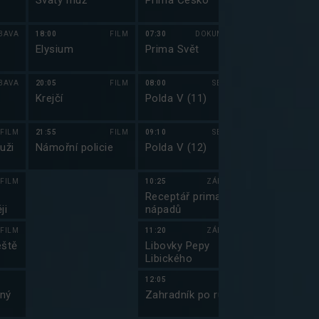
Svatý muž
Prima Česko
To nejlepší 
Gearu (2)
BAVA
18:00
FILM
07:30
DOKUMENT
06:15
Elysium
Prima Svět
Top Gear 200
BAVA
20:05
FILM
08:00
SERIÁL
07:20
i
Krejčí
Polda V (11)
Clarksonova
farma (6)
FILM
21:55
FILM
09:10
SERIÁL
08:15
uži
Námořní policie
Polda V (12)
Autosalon.tv
FILM
10:25
ZÁBAVA
09:30
Receptář prima
Jmenuju se E
ji
nápadů
(5)
FILM
11:20
ZÁBAVA
09:55
eště
Libovky Pepy
Griffinovi IV
Libického
12:05
10:25
dný
Zahradník po ruce
Griffinovi IV