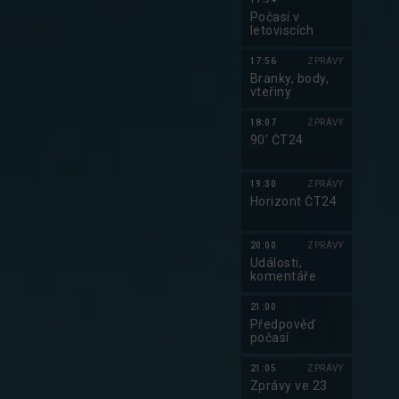
Počasí v
letoviscích
17:56
ZPRÁVY
Branky, body,
vteřiny
18:07
ZPRÁVY
90’ ČT24
19:30
ZPRÁVY
Horizont ČT24
20:00
ZPRÁVY
Události,
komentáře
21:00
Předpověď
počasí
21:05
ZPRÁVY
Zprávy ve 23