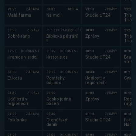
2025
23:50
ZÁBAVA
00:30
HUDBA
23:10
ZPRÁVY
23:35
Malá farma
Na moll
Studio ČT24
Triatl
Triat
2025
00:15
ZPRÁVY
01:10
POŘAD PRO DĚTI
00:00
ZPRÁVY
23:50
Dobré ráno
Biblická pátrání
Zprávy
Triatl
II
Triat
Cham
Serie
02:50
DOKUMENT
01:25
DOKUMENT
00:10
ZPRÁVY
01:00
Hranice v srdci
Historie.cs
Studio ČT24
Brank
vteři
03:15
ZÁBAVA
02:20
DOKUMENT
00:34
ZPRÁVY
01:10
Etiketa
Postřehy
Události v
Cyklo
odjinud
regionech
03:30
ZPRÁVY
02:25
01:00
ZPRÁVY
01:25
Události v
Česko jedna
Zprávy
Ragby
regionech
báseň
ragby
04:00
ZÁBAVA
02:35
01:10
ZPRÁVY
01:40
Folklorika
Čtenářský
Studio ČT24
Fotba
deník
Národ
2025
04:25
02:50
DOKUMENT
02:00
ZPRÁVY
03:25