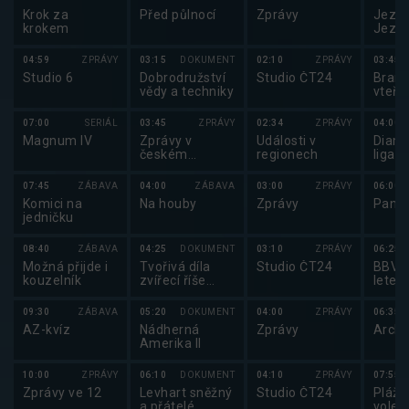
Krok za
Před půlnocí
Zprávy
Jezde
krokem
Jezde
2025
04:59
ZPRÁVY
03:15
DOKUMENT
02:10
ZPRÁVY
03:45
Studio 6
Dobrodružství
Studio ČT24
Brank
vědy a techniky
vteři
07:00
SERIÁL
03:45
ZPRÁVY
02:34
ZPRÁVY
04:00
Magnum IV
Zprávy v
Události v
Diam
českém
regionech
liga 
znakovém
jazyce
07:45
ZÁBAVA
04:00
ZÁBAVA
03:00
ZPRÁVY
06:00
Komici na
Na houby
Zprávy
Pano
jedničku
08:40
ZÁBAVA
04:25
DOKUMENT
03:10
ZPRÁVY
06:25
Možná přijde i
Tvořivá díla
Studio ČT24
BBV p
kouzelník
zvířecí říše
letec
(2/3)
09:30
ZÁBAVA
05:20
DOKUMENT
04:00
ZPRÁVY
06:35
AZ-kvíz
Nádherná
Zprávy
Archi
Amerika II
10:00
ZPRÁVY
06:10
DOKUMENT
04:10
ZPRÁVY
07:55
Zprávy ve 12
Levhart sněžný
Studio ČT24
Plážo
a přátelé
volejb