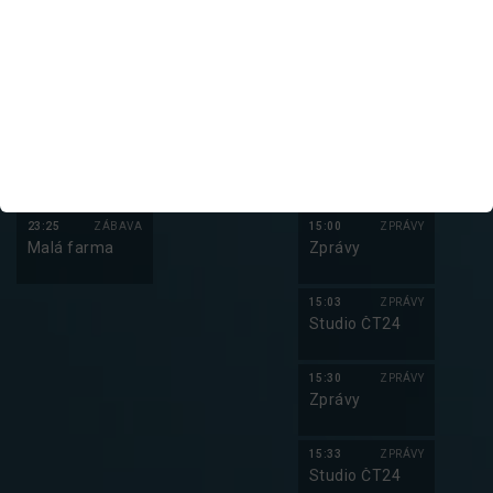
Iveta (5/8)
Terč
Zprávy v 16
22:30
ZÁBAVA
21:45
SERIÁL
14:30
ZPRÁVY
AZ-kvíz
Lovci hlav (5/6)
Zprávy
22:55
22:30
DOKUMENT
14:33
ZPRÁVY
Co všechno je
Tajemství
Studio ČT24
danaj
Johanky z
Arku
23:25
ZÁBAVA
15:00
ZPRÁVY
Malá farma
Zprávy
15:03
ZPRÁVY
Studio ČT24
15:30
ZPRÁVY
Zprávy
15:33
ZPRÁVY
Studio ČT24