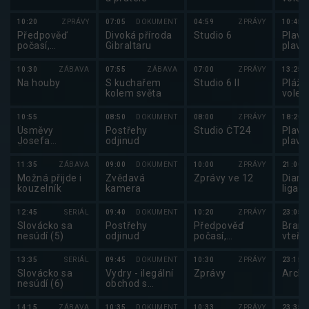
pláž
volej
10:20
ZPRÁVY
07:05
DOKUMENT
04:59
ZPRÁVY
10:45
Něme
Předpověď
Divoká příroda
Studio 6
Plavá
počasí,
Gibraltaru
plavá
Sportovní
zprávy,
10:30
ZÁBAVA
07:55
ZÁBAVA
07:00
ZPRÁVY
13:25
Události v
Na houby
S kuchařem
Studio 6 II
Plážo
regionech plus
kolem světa
volejb
pláž
volej
10:55
08:50
DOKUMENT
08:00
ZPRÁVY
18:20
Něme
Úsměvy
Postřehy
Studio ČT24
Plavá
Josefa
odjinud
plavá
Šebánka
11:35
ZÁBAVA
09:00
DOKUMENT
10:00
ZPRÁVY
21:00
Možná přijde i
Zvědavá
Zprávy ve 12
Diam
kouzelník
kamera
liga 
12:45
SERIÁL
09:40
DOKUMENT
10:20
ZPRÁVY
23:05
Slovácko sa
Postřehy
Předpověď
Brank
nesúdí (5)
odjinud
počasí,
vteři
sportovní
zprávy
13:35
SERIÁL
09:45
DOKUMENT
10:30
ZPRÁVY
23:15
Slovácko sa
Vydry - ilegální
Zprávy
Archi
nesúdí (6)
obchod s
exotickými
zvířaty
14:15
ZÁBAVA
10:35
DOKUMENT
10:33
ZPRÁVY
23:35