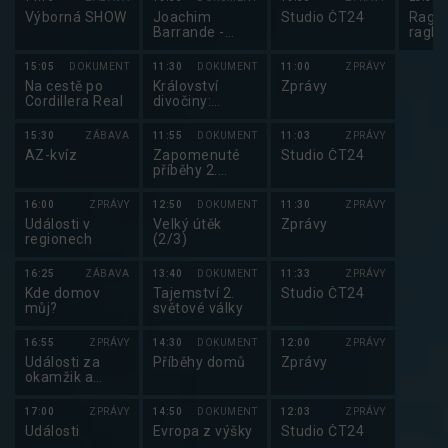
Výborná SHOW
Joachim
Studio ČT24
Ragby
Barrande -
ragby
ztracená moře
15:05
DOKUMENT
11:30
DOKUMENT
11:00
ZPRÁVY
Na cestě po
Království
Zprávy
Cordillera Real
divočiny:
Obrovští sumci
15:30
ZÁBAVA
11:55
DOKUMENT
11:03
ZPRÁVY
AZ-kvíz
Zapomenuté
Studio ČT24
příběhy 2.
světové války
(5/6)
16:00
ZPRÁVY
12:50
DOKUMENT
11:30
ZPRÁVY
Události v
Velký útěk
Zprávy
regionech
(2/3)
16:25
ZÁBAVA
13:40
DOKUMENT
11:33
ZPRÁVY
Kde domov
Tajemství 2.
Studio ČT24
můj?
světové války
16:55
ZPRÁVY
14:30
DOKUMENT
12:00
ZPRÁVY
Události za
Příběhy domů
Zprávy
okamžik a
počasí
17:00
ZPRÁVY
14:50
DOKUMENT
12:03
ZPRÁVY
Události
Evropa z výšky
Studio ČT24