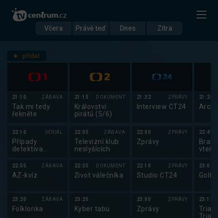
Včera
Právě teď
Dnes
Zítra
Datum
Pátek 1.8.
přidat
Nastavení stanic
21:10
ZÁBAVA
21:15
DOKUMENT
21:32
ZPRÁVY
21:25
Tak mi tedy
Království
Interview ČT24
Archi
řekněte
pirátů (5/6)
22:10
SERIÁL
22:05
ZÁBAVA
22:00
ZPRÁVY
22:45
Případy
Televizní klub
Zprávy
Brank
detektiva
neslyšících
vteři
Murdocha XVI
22:55
ZÁBAVA
22:35
DOKUMENT
22:10
ZPRÁVY
23:00
AZ-kvíz
Život válečníka
Studio ČT24
Golf:
23:20
ZÁBAVA
23:25
23:00
ZPRÁVY
23:15
Folklorika
Kyber tabu
Zprávy
Triatl
Triat