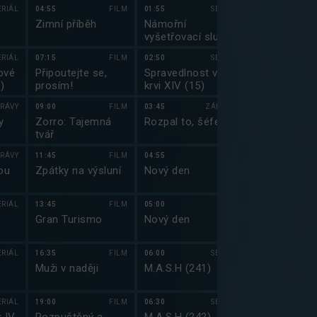
VIII (17)
ERIÁL
04:55
FILM
01:55
SERIÁL
00:20
Zimní příběh
Námořní
Simpsonovi 
vyšetřovací služba
(13)
VIII (18)
ERIÁL
07:15
FILM
02:50
SERIÁL
00:45
ové
Připoutejte se,
Spravedlnost v
Griffinovi IV
)
prosím!
krvi XIV (15)
RÁVY
09:00
FILM
03:45
ZÁBAVA
01:15
y
Zorro: Tajemná
Rozpal to, šéfe!
Griffinovi IV
tvář
RÁVY
11:45
FILM
04:55
01:40
ou
Zpátky na výsluní
Nový den
Griffinovi IV
ERIÁL
13:45
FILM
05:00
02:00
Gran Turismo
Nový den
Nezvěstná III
ERIÁL
16:35
FILM
06:00
SERIÁL
02:50
Muži v naději
M.A.S.H (241)
Nezvěstná III
ERIÁL
19:00
FILM
06:30
SERIÁL
03:45