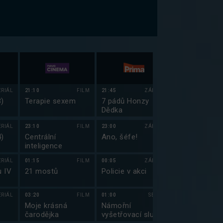
ERIÁL
21:10
FILM
21:45
ZÁBAVA
21:35
3)
Terapie sexem
7 pádů Honzy
Top Gear XXI
Dědka
ERIÁL
23:10
FILM
23:00
ZÁBAVA
23:00
4)
Centrální
Ano, šéfe!
Simpsonovi 
inteligence
(10)
ERIÁL
01:15
FILM
00:05
ZÁBAVA
23:25
u IV
21 mostů
Policie v akci
Simpsonovi 
(11)
ERIÁL
03:20
FILM
01:00
SERIÁL
23:55
Moje krásná
Námořní
Simpsonovi 
čarodějka
vyšetřovací služba
(12)