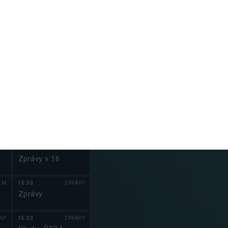
NT
14:00
ZPRÁVY
Zprávy
VY
14:03
ZPRÁVY
m
Studio ČT24
e
NT
14:30
ZPRÁVY
d:
Zprávy
VA
14:33
ZPRÁVY
Studio ČT24
NT
15:00
ZPRÁVY
Zprávy v 16
LM
15:30
ZPRÁVY
Zprávy
NT
15:33
ZPRÁVY