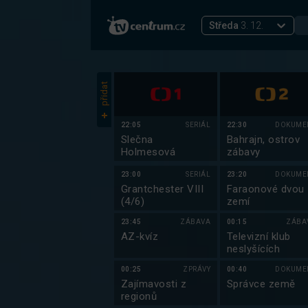
Středa
3. 12.
přidat
22:05
SERIÁL
22:30
DOKUME
Slečna
Bahrajn, ostrov
Holmesová
zábavy
23:00
SERIÁL
23:20
DOKUME
Grantchester VIII
Faraonové dvou
(4/6)
zemí
23:45
ZÁBAVA
00:15
ZÁBA
AZ-kvíz
Televizní klub
neslyšících
00:25
ZPRÁVY
00:40
DOKUME
Zajímavosti z
Správce země
regionů