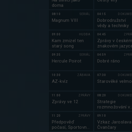
Na silnici jako
Cesty víry
doma
08:10
SERIÁL
04:15
DOKUME
Magnum VIII
Dobrodružství
vědy a techniky
09:00
HUDBA
04:45
ZPRÁ
Kam zmizel ten
Zprávy v české
starý song
znakovém jazyc
09:35
SERIÁL
04:59
ZPRÁ
Hercule Poirot
Dobré ráno
10:30
ZÁBAVA
07:30
DOKUME
AZ-kvíz
Starověké velmo
11:00
ZPRÁVY
08:20
DOKUME
Zprávy ve 12
Strategie
rozmnožování v
přírodě (2/2)
11:20
ZPRÁVY
09:10
Předpověď
Vzkaz Jaroslava
počasí, Sportovní
Čvančary