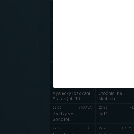
19:05
18:40
DOKUME
Losování Sportky
Postřehy odjinud
a Šance
19:10
SERIÁL
18:50
ZPRÁ
Sever (2/6)
Zprávy v české
znakovém jazyc
20:10
DOKUMENT
19:00
DOKUME
13. komnata
Miroslav Zikmun
Tomáše Kluse
Cesta stoletím
(3/3)
20:35
FILM
19:55
ZÁBA
Všichni musí
Bedekr XI
zemřít
21:59
20:25
DOKUME
Výsledky losování
Útočníci na
Šťastných 10
školách
22:00
ZÁBAVA
20:50
FI
Zpátky se
Jeff
Sobotou
22:55
SERIÁL
22:20
DOKUME