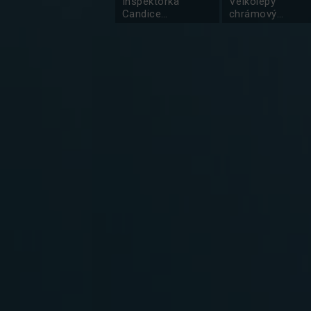
Inspektorka
Velkolepý
Candice
chrámový
Renoirová III
komplex v
Karnaku