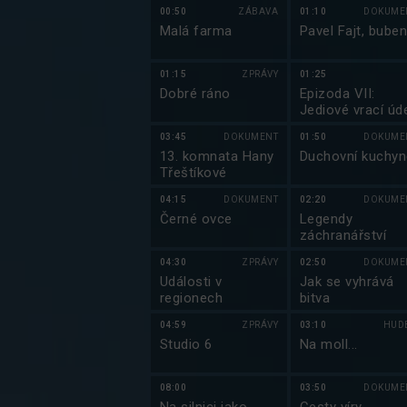
00:50
ZÁBAVA
01:10
DOKUME
Malá farma
Pavel Fajt, buben
01:15
ZPRÁVY
01:25
Dobré ráno
Epizoda VII:
Jediové vrací úd
03:45
DOKUMENT
01:50
DOKUME
13. komnata Hany
Duchovní kuchyn
Třeštíkové
04:15
DOKUMENT
02:20
DOKUME
Černé ovce
Legendy
záchranářství
04:30
ZPRÁVY
02:50
DOKUME
Události v
Jak se vyhrává
regionech
bitva
04:59
ZPRÁVY
03:10
HUD
Studio 6
Na moll...
08:00
03:50
DOKUME