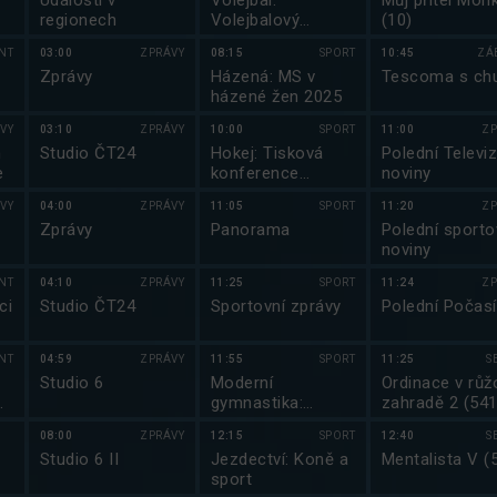
Události v
Volejbal:
Můj přítel Mon
regionech
Volejbalový
(10)
magazín
NT
03:00
ZPRÁVY
08:15
SPORT
10:45
ZÁ
Zprávy
Házená: MS v
Tescoma s chu
házené žen 2025
VY
03:10
ZPRÁVY
10:00
SPORT
11:00
ZP
m
Studio ČT24
Hokej: Tisková
Polední Televiz
e
konference
noviny
Českého svazu
VY
04:00
ZPRÁVY
11:05
SPORT
11:20
ZP
ledního hokeje
Zprávy
Panorama
Polední sporto
noviny
NT
04:10
ZPRÁVY
11:25
SPORT
11:24
ZP
ci
Studio ČT24
Sportovní zprávy
Polední Počasí
NT
04:59
ZPRÁVY
11:55
SPORT
11:25
S
Studio 6
Moderní
Ordinace v růž
gymnastika:
zahradě 2 (541
Moderní
08:00
ZPRÁVY
12:15
SPORT
12:40
S
gymnastika ČR
Studio 6 II
Jezdectví: Koně a
Mentalista V (
2025
sport