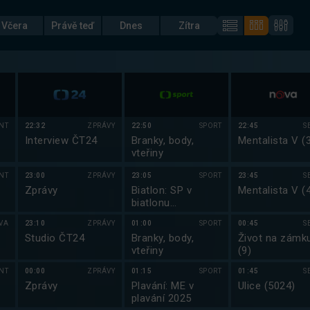
Včera
Právě teď
Dnes
Zítra
NT
22:32
ZPRÁVY
22:50
SPORT
22:45
S
Interview ČT24
Branky, body,
Mentalista V (
vteřiny
NT
23:00
ZPRÁVY
23:05
SPORT
23:45
S
Zprávy
Biatlon: SP v
Mentalista V (
biatlonu
2025/2026
VA
23:10
ZPRÁVY
01:00
SPORT
00:45
S
Studio ČT24
Branky, body,
Život na zámk
vteřiny
(9)
NT
00:00
ZPRÁVY
01:15
SPORT
01:45
S
Zprávy
Plavání: ME v
Ulice (5024)
plavání 2025