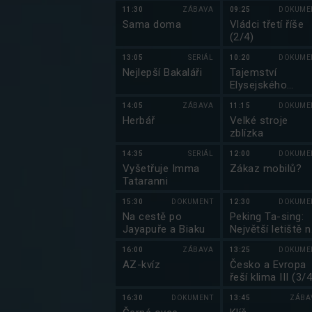
zprávy, Události v
11:30
ZÁBAVA
09:25
DOKUME
regionech plus
Sama doma
Vládci třetí říše
(2/4)
13:05
SERIÁL
10:20
DOKUME
Nejlepší Bakaláři
Tajemství
Elysejského
paláce
14:05
ZÁBAVA
11:15
DOKUME
Herbář
Velké stroje
zblízka
14:35
SERIÁL
12:00
DOKUME
Vyšetřuje Imma
Zákaz mobilů?
Tataranni
15:30
DOKUMENT
12:30
DOKUME
Na cestě po
Peking Ta-sing:
Jayapuře a Biaku
Největší letiště 
světě
16:00
ZÁBAVA
13:25
DOKUME
AZ-kvíz
Česko a Evropa
řeší klima III (3/4
16:30
DOKUMENT
13:45
ZÁBA