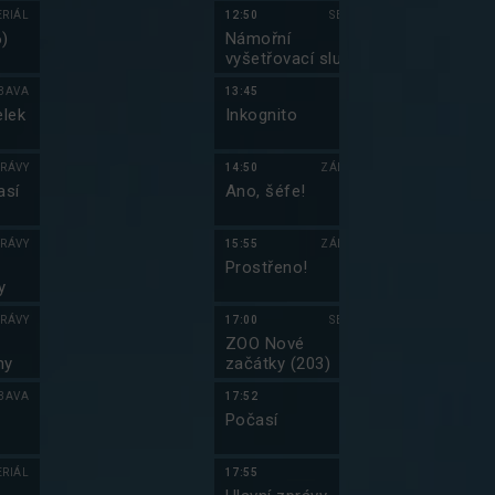
VIII (19)
ERIÁL
12:50
SERIÁL
08:55
6)
Námořní
Hvězdná brá
vyšetřovací služba
(13)
VIII (20)
BAVA
13:45
09:55
lek
Inkognito
Hvězdná brá
(14)
RÁVY
14:50
ZÁBAVA
10:55
así
Ano, šéfe!
Griffinovi III
RÁVY
15:55
ZÁBAVA
11:25
Prostřeno!
Griffinovi III
y
RÁVY
17:00
SERIÁL
11:55
ZOO Nové
Griffinovi III
ny
začátky (203)
BAVA
17:52
12:20
Počasí
Simpsonovi X
(8)
ERIÁL
17:55
12:50