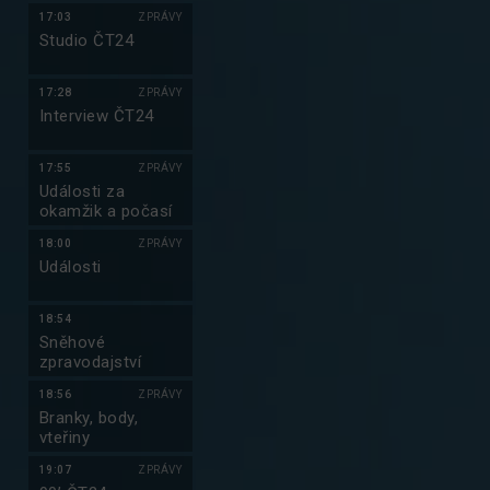
17:03
ZPRÁVY
Studio ČT24
17:28
ZPRÁVY
Interview ČT24
17:55
ZPRÁVY
Události za
okamžik a počasí
18:00
ZPRÁVY
Události
18:54
Sněhové
zpravodajství
18:56
ZPRÁVY
Branky, body,
vteřiny
19:07
ZPRÁVY