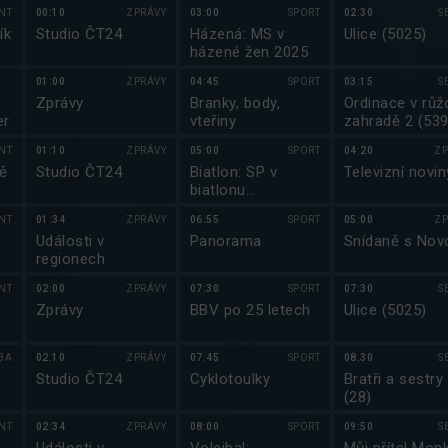
NT
00:10
ZPRÁVY
03:00
SPORT
02:30
S
ík
Studio ČT24
Házená: MS v
Ulice (5025)
házené žen 2025
01:00
ZPRÁVY
04:45
SPORT
03:15
S
Zprávy
Branky, body,
Ordinace v růž
er
vteřiny
zahradě 2 (539
NT
01:10
ZPRÁVY
05:00
SPORT
04:20
ZP
ě
Studio ČT24
Biatlon: SP v
Televizní novin
biatlonu
2025/2026
NT
01:34
ZPRÁVY
06:55
SPORT
05:00
ZP
Události v
Panorama
Snídaně s Nov
regionech
NT
02:00
ZPRÁVY
07:30
SPORT
07:30
S
Zprávy
BBV po 25 letech
Ulice (5025)
BA
02:10
ZPRÁVY
07:45
SPORT
08:30
S
Studio ČT24
Cyklotoulky
Bratři a sestry
(28)
NT
02:34
ZPRÁVY
08:00
SPORT
09:50
S