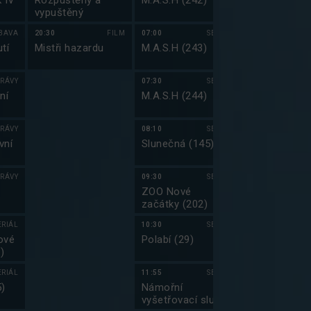
k IV
Rozpuštěný a
M.A.S.H (242)
Nezvěstná III
vypuštěný
BAVA
20:30
FILM
07:00
SERIÁL
04:40
tí
Mistři hazardu
M.A.S.H (243)
Bolek a Lole
vyrážejí do s
RÁVY
07:30
SERIÁL
05:00
ní
M.A.S.H (244)
Příhody Bolk
Lolka
RÁVY
08:10
SERIÁL
05:10
vní
Slunečná (145)
COOL Taxi
RÁVY
09:30
SERIÁL
05:45
ZOO Nové
Prima Partič
začátky (202)
ERIÁL
10:30
SERIÁL
06:45
ové
Polabí (29)
Top Gear VI 
)
ERIÁL
11:55
SERIÁL
07:50
5)
Námořní
Top Gear VII
vyšetřovací služba