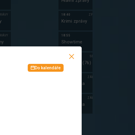
Hlavní zprávy
Simpsonovi X
(9)
RÁVY
18:40
ZPRÁVY
13:15
y
Krimi zprávy
Simpsonovi X
(10)
RÁVY
18:55
13:45
ny
Showtime
Simpsonovi X
(11)
RÁVY
19:15
SERIÁL
14:05
Kamarádi (76)
Hvězdná brá
Do kalendáře
(15)
BAVA
20:40
ZÁBAVA
15:00
Show Jana
Hvězdná brá
Krause
(16)
BAVA
21:40
ZÁBAVA
16:05
 II
Show Jana
Griffinovi IV
Krause
ERIÁL
16:25
Griffinovi IV