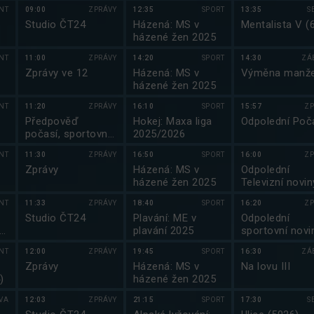
NT
09:00
ZPRÁVY
12:35
SPORT
13:35
S
Studio ČT24
Házená: MS v
Mentalista V (
házené žen 2025
NT
11:00
ZPRÁVY
14:20
SPORT
14:30
ZÁ
Zprávy ve 12
Házená: MS v
Výměna manže
házené žen 2025
NT
11:20
ZPRÁVY
16:10
SPORT
15:57
ZP
Předpověď
Hokej: Maxa liga
Odpolední Poč
počasí, sportovní
2025/2026
zprávy
NT
11:30
ZPRÁVY
16:50
SPORT
16:00
ZP
Zprávy
Házená: MS v
Odpolední
házené žen 2025
Televizní novin
NT
11:33
ZPRÁVY
18:40
SPORT
16:20
ZP
Studio ČT24
Plavání: ME v
Odpolední
na
plavání 2025
sportovní novi
NT
12:00
ZPRÁVY
19:45
SPORT
16:30
ZÁ
Zprávy
Házená: MS v
Na lovu III
)
házené žen 2025
VA
12:03
ZPRÁVY
21:15
SPORT
17:30
S