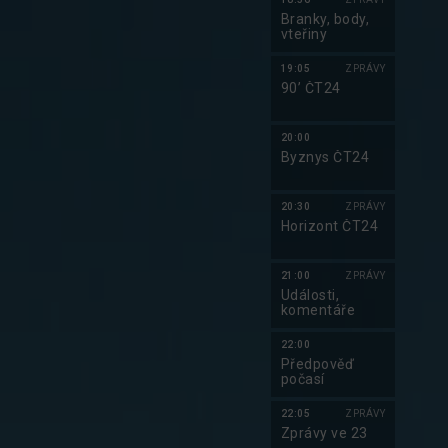
Branky, body,
vteřiny
19:05
ZPRÁVY
90’ ČT24
20:00
Byznys ČT24
20:30
ZPRÁVY
Horizont ČT24
21:00
ZPRÁVY
Události,
komentáře
22:00
Předpověď
počasí
22:05
ZPRÁVY
Zprávy ve 23