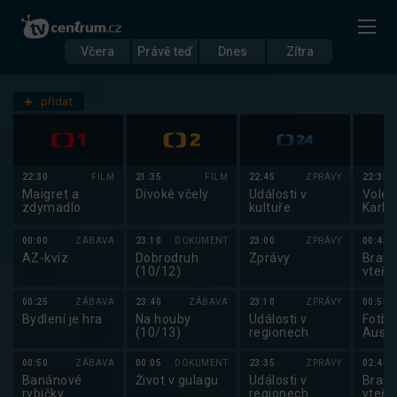
Včera
Právě teď
Dnes
Zítra
Datum
Čtvrtek 1.12.
přidat
Nastavení stanic
22:30
FILM
21:35
FILM
22:45
ZPRÁVY
22:35
Maigret a
Divoké včely
Události v
Volej
zdymadlo
kultuře
Karlo
Deco
Volle
00:00
ZÁBAVA
23:10
DOKUMENT
23:00
ZPRÁVY
00:45
AZ-kvíz
Dobrodruh
Zprávy
Brank
(10/12)
vteři
00:25
ZÁBAVA
23:40
ZÁBAVA
23:10
ZPRÁVY
00:55
Bydlení je hra
Na houby
Události v
Fotbal
(10/13)
regionech
Austrá
Dáns
00:50
ZÁBAVA
00:05
DOKUMENT
23:35
ZPRÁVY
02:40
Banánové
Život v gulagu
Události v
Brank
rybičky
regionech
vteři