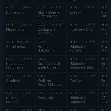
01:15
ZPRÁVY
01:05
DOKUMENT
00:00
ZPRÁVY
02:55
Dobré ráno
GEN - Galerie
Zprávy
Biatl
elity národa
Finsk
03:45
ZÁBAVA
01:20
DOKUMENT
00:10
ZPRÁVY
03:40
Kluci v akci
Zašlapané
Interview ČT24
Motor
projekty
Svět 
04:15
DOKUMENT
01:40
00:37
ZPRÁVY
04:45
Černé ovce
Hranice
Události v
Brank
dokořán -
kultuře
vteři
Rozmówki
polsko-czeskie
04:30
ZPRÁVY
02:05
00:50
ZPRÁVY
05:00
Události v
Domácí násilí
Události v
Fotbal
regionech
aneb Co se
regionech plus
Argen
děje za dveřmi
našich bytů
04:59
ZPRÁVY
02:30
01:00
ZPRÁVY
06:45
Studio 6
Wolfram -
Zprávy
Fotba
Robert Matula
dne
08:00
SERIÁL
02:55
DOKUMENT
01:10
ZPRÁVY
07:00
Na krok od
Cesty víry
Události v
AZ-kv
nebe IV
regionech
tento
Fortu
09:10
ZÁBAVA
03:20
DOKUMENT
01:35
ZPRÁVY
07:25