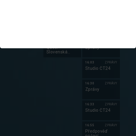
Manu a Matěj
Zprávy
na cestě do
Apulie (9/10)
21:00
FILM
15:33
ZPRÁVY
Kristýna
Studio ČT24
22:40
16:00
ZPRÁVY
Queer:
Zprávy
Slovenská
pozice
16:03
ZPRÁVY
Studio ČT24
16:30
ZPRÁVY
Zprávy
16:33
ZPRÁVY
Studio ČT24
16:55
ZPRÁVY
Předpověď
počasí