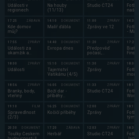
Události v
Na houby
Studio ČT24
Fotba
regionech
(11/13)
naše
17:25
ZÁBAVA
14:10
DOKUMENT
11:00
ZPRÁVY
14:35
Kde domov
Malíř ďábla
Zprávy ve 12
Fotba
můj?
- Mar
17:55
ZPRÁVY
14:40
DOKUMENT
11:20
ZPRÁVY
17:20
Události za
Evropa dnes
Předpověď
Biatl
okamžik a
počasí,
Finsk
počasí
sportovní
zprávy
18:00
ZPRÁVY
15:10
DOKUMENT
11:30
ZPRÁVY
18:00
Události
Tajemství
Zprávy
Fotba
Vatikánu (4/5)
mome
18:56
ZPRÁVY
16:05
DOKUMENT
11:33
ZPRÁVY
18:10
Branky, body,
Boží dar -
Studio ČT24
Fotbal
vteřiny
příběhy
World
českých
opon
potravin (7/9)
19:10
FILM
16:25
DOKUMENT
12:00
ZPRÁVY
18:15
Spravedlnost
Kočičí příběhy
Zprávy
Fotba
(2/3)
tým v
20:30
DOKUMENT
17:20
ZÁBAVA
12:03
ZPRÁVY
18:30
Toulky Českem
Herbář
Studio ČT24
Fotbal
budoucnosti II
Japon