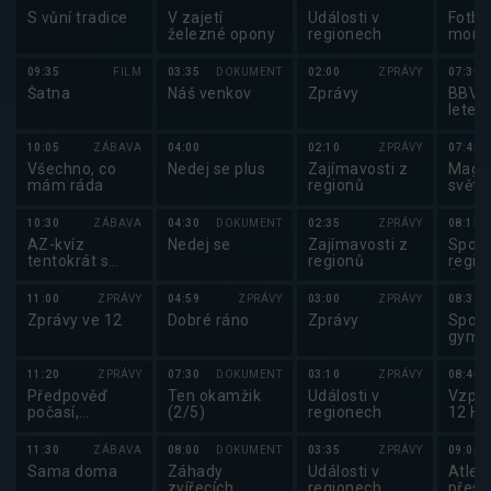
S vůní tradice
V zajetí
Události v
Fotba
železné opony
regionech
mome
09:35
FILM
03:35
DOKUMENT
02:00
ZPRÁVY
07:35
Šatna
Náš venkov
Zprávy
BBV p
letec
10:05
ZÁBAVA
04:00
02:10
ZPRÁVY
07:45
Všechno, co
Nedej se plus
Zajímavosti z
Maga
mám ráda
regionů
světo
badm
10:30
ZÁBAVA
04:30
DOKUMENT
02:35
ZPRÁVY
08:15
AZ-kvíz
Nedej se
Zajímavosti z
Sport
tentokrát s
regionů
regio
Fortunou
ČR v 
gymn
11:00
ZPRÁVY
04:59
ZPRÁVY
03:00
ZPRÁVY
08:30
Zprávy ve 12
Dobré ráno
Zprávy
Sport
gymna
Mezin
MČR 
11:20
ZPRÁVY
07:30
DOKUMENT
03:10
ZPRÁVY
08:45
akrob
Předpověď
Ten okamžik
Události v
Vzpír
gymn
počasí,
(2/5)
regionech
12 Ha
Sportovní
zprávy,
11:30
ZÁBAVA
08:00
DOKUMENT
03:35
ZPRÁVY
09:05
Události v
Sama doma
Záhady
Události v
Atlet
regionech plus
zvířecích
regionech
přesp