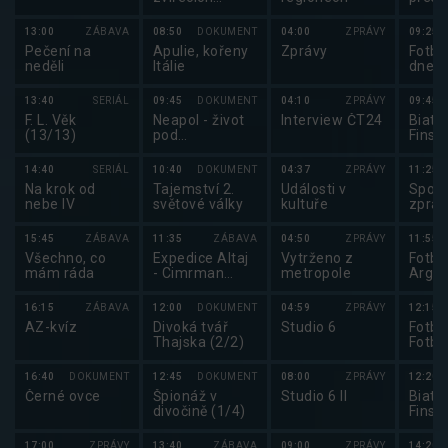
shromáždění
běhu
13:00
ZÁBAVA
08:50
DOKUMENT
04:00
ZPRÁVY
09:25
Pečení na
Apulie, kořeny
Zprávy
Fotba
neděli
Itálie
dne
13:40
SERIÁL
09:45
DOKUMENT
04:10
ZPRÁVY
09:45
F. L. Věk
Neapol - život
Interview ČT24
Biatl
(13/13)
pod
Finsk
vulkanickou
hrozbou
14:40
SERIÁL
10:40
DOKUMENT
04:37
ZPRÁVY
11:25
Na krok od
Tajemství 2.
Události v
Sport
nebe IV
světové války
kultuře
zpráv
15:45
ZÁBAVA
11:35
ZÁBAVA
04:50
ZPRÁVY
11:55
Všechno, co
Expedice Altaj
Vytrženo z
Fotbal
mám ráda
- Cimrman
metropole
Argen
mezi jeleny
16:15
ZÁBAVA
12:00
DOKUMENT
04:59
ZPRÁVY
12:15
AZ-kvíz
Divoká tvář
Studio 6
Fotba
Thajska (2/2)
Fotba
čísel
16:40
DOKUMENT
12:45
DOKUMENT
08:00
ZPRÁVY
12:20
Černé ovce
Špionáž v
Studio 6 II
Biatl
divočině (1/4)
Finsk
17:00
ZPRÁVY
13:40
ZÁBAVA
09:00
ZPRÁVY
14:20