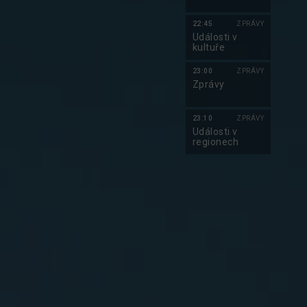
22:45
ZPRÁVY
Události v
kultuře
23:00
ZPRÁVY
Zprávy
23:10
ZPRÁVY
Události v
regionech